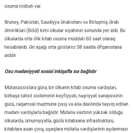
oxuma nisbəti var.
Bruney, Pakistan, Səudiyyə Ərəbistanı və Birləşmiş Ərəb
Əmirlikləri (BƏƏ) kimi ölkələr siyahının sonunda yer alıb. Bu
ölkələrdə orta illik kitab oxuma müddəti 60 saat olaraq
hesablanıb. Ən aşağı orta göstərici 58 saatla Əfqanıstana
aiddir.
Oxu mədəniyyəti sosial inkişafla sıx bağlıdır
Mütəxəssislərə görə, bir ölkənin kitab oxuma vərdişləri,
birbaşa təhsil sisteminin keyfiyyəti, nəşriyyat sənayesinin
gücü, rəqəmsal məzmuna çıxış və ailə daxilində təşviq edilən
mədəni vərdişlərlə bağlıdır. Mütaliə vaxtının yüksək olduğu
ölkələrdə, ümumiyyətlə, güclü kitabxana infrastrukturu,
kitablara asan çıxış, uşaqlara mütaliə vərdişlərinin aşılanması