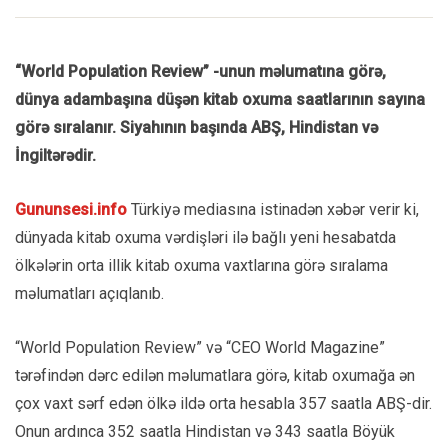
“World Population Review” -unun məlumatına görə
,
d
ü
nya adamba
şı
na d
üş
ə
n kitab oxuma saatlar
ı
n
ı
n say
ı
na
g
ö
r
ə
s
ı
ralan
ı
r. Siyah
ı
n
ı
n ba
şı
nda AB
Ş
, Hindistan v
ə
İ
ngilt
ə
r
ə
dir.
Gununsesi.info
Türkiyə mediasına istinadən xəbər verir ki,
dünyada kitab oxuma vərdişləri ilə bağlı yeni hesabatda
ölkələrin orta illik kitab oxuma vaxtlarına görə sıralama
məlumatları açıqlanıb.
“World Population Review” və “CEO World Magazine”
tərəfindən dərc edilən məlumatlara görə, kitab oxumağa ən
çox vaxt sərf edən ölkə ildə orta hesabla 357 saatla ABŞ-dir.
Onun ardınca 352 saatla Hindistan və 343 saatla Böyük