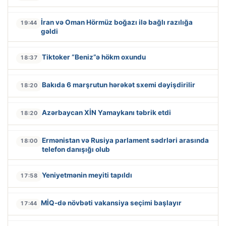
İran və Oman Hörmüz boğazı ilə bağlı razılığa
19:44
gəldi
Tiktoker “Beniz”ə hökm oxundu
18:37
Bakıda 6 marşrutun hərəkət sxemi dəyişdirilir
18:20
Azərbaycan XİN Yamaykanı təbrik etdi
18:20
Ermənistan və Rusiya parlament sədrləri arasında
18:00
telefon danışığı olub
Yeniyetmənin meyiti tapıldı
17:58
MİQ-də növbəti vakansiya seçimi başlayır
17:44