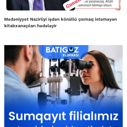
Mədəniyyət Nazirliyi işdən könüllü çıxmaq istəməyən
kitabxanaçıları hədələyir