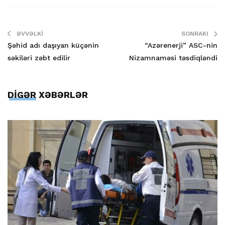
ƏVVƏLKI
SONRAKI
Şəhid adı daşıyan küçənin
“Azərenerji” ASC-nin
səkiləri zəbt edilir
Nizamnaməsi təsdiqləndi
DİGƏR XƏBƏRLƏR