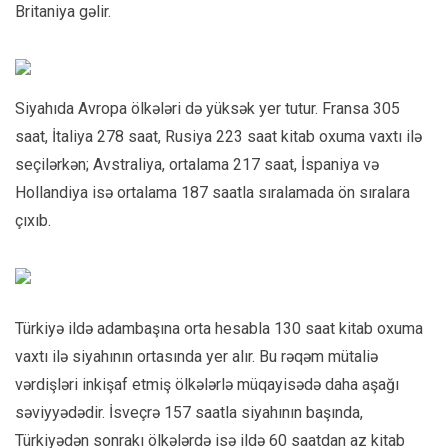
Britaniya gəlir.
Siyahıda Avropa ölkələri də yüksək yer tutur. Fransa 305
saat, İtaliya 278 saat, Rusiya 223 saat kitab oxuma vaxtı ilə
seçilərkən; Avstraliya, ortalama 217 saat, İspaniya və
Hollandiya isə ortalama 187 saatla sıralamada ön sıralara
çıxıb.
Türkiyə ildə adambaşına orta hesabla 130 saat kitab oxuma
vaxtı ilə siyahının ortasında yer alır. Bu rəqəm mütaliə
vərdişləri inkişaf etmiş ölkələrlə müqayisədə daha aşağı
səviyyədədir. İsveçrə 157 saatla siyahının başında,
Türkiyədən sonrakı ölkələrdə isə ildə 60 saatdan az kitab