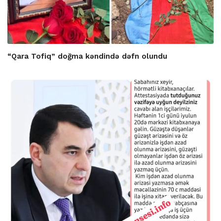
“Qara Tofiq” doğma kəndində dəfn olundu