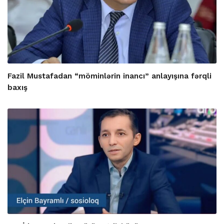
Fazil Mustafadan “möminlərin inancı” anlayışına fərqli
baxış