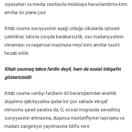
siyasətləri və media vasitəsilə mütaliəyə həvəsləndirmə kimi
amillər ön plana çıxır.
Kitab oxuma səviyyəsinin aşağı olduğu ölkələrdə iqtisadi
çətinliklər, təhsilə çıxışda bərabərsizlik, oxu mədəniyyətinin
olmaması və rəqəmsal məzmuna meyl kimi amillər təsirli
hesab edilir.
Kitab oxumaq təkcə fərdin deyil, həm də sosial inkişafın
göstəricisidir
Kitab oxuma vərdişi fərdlərin dil bacarıqlarından analitik
düşünmə qabiliyyətinə qədər bir çox sahədə inkişaf
etməsinə şərait yaratsa da; O, sosial miqyasda savadlılıq
səviyyəsinin artmasına, düşüncə müxtəlifliyinin təşviqinə və
mədəni zənginliyin yayılmasına töhfə verir.