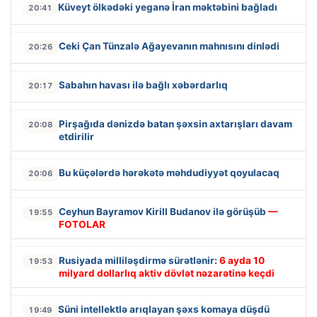
Küveyt ölkədəki yeganə İran məktəbini bağladı
20:41
Ceki Çan Tünzalə Ağayevanın mahnısını dinlədi
20:26
Sabahın havası ilə bağlı xəbərdarlıq
20:17
Pirşağıda dənizdə batan şəxsin axtarışları davam
20:08
etdirilir
Bu küçələrdə hərəkətə məhdudiyyət qoyulacaq
20:06
Ceyhun Bayramov Kirill Budanov ilə görüşüb
—
19:55
FOTOLAR
Rusiyada milliləşdirmə sürətlənir:
6 ayda 10
19:53
milyard dollarlıq aktiv dövlət nəzarətinə keçdi
Süni intellektlə arıqlayan şəxs komaya düşdü
19:49