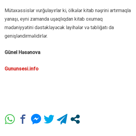
Mütəxəssislər vurğulayırlar ki, ölkələr kitab nəşrini artırmaqla
yanaşı, eyni zamanda uşaqlıqdan kitab oxumaq
mədəniyyətini dəstəkləyəcək layihələr və təbliğatı da
genişləndirməlidirlər.
Günel Həsənova
Gununsesi.info