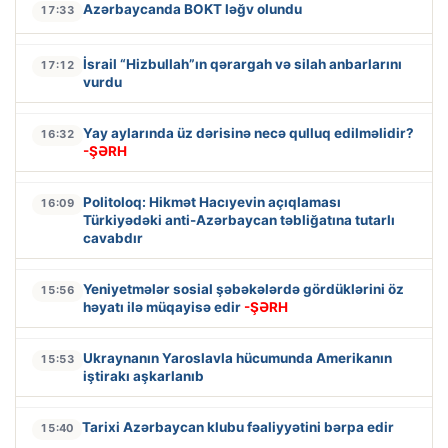
Azərbaycanda BOKT ləğv olundu
17:33
İsrail “Hizbullah”ın qərargah və silah anbarlarını
17:12
vurdu
Yay aylarında üz dərisinə necə qulluq edilməlidir?
16:32
-ŞƏRH
Politoloq: Hikmət Hacıyevin açıqlaması
16:09
Türkiyədəki anti-Azərbaycan təbliğatına tutarlı
cavabdır
Yeniyetmələr sosial şəbəkələrdə gördüklərini öz
15:56
həyatı ilə müqayisə edir
-ŞƏRH
Ukraynanın Yaroslavla hücumunda Amerikanın
15:53
iştirakı aşkarlanıb
Tarixi Azərbaycan klubu fəaliyyətini bərpa edir
15:40