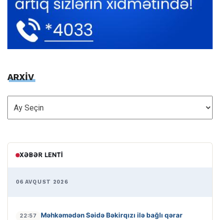
ARXİV
ARXİV
XƏBƏR LENTI
06 AVQUST 2026
Məhkəmədən Səidə Bəkirqızı ilə bağlı qərar
22:57