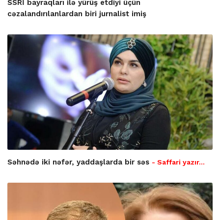
SSRİ bayraqları ilə yürüş etdiyi üçün
cəzalandırılanlardan biri jurnalist imiş
Səhnədə iki nəfər, yaddaşlarda bir səs
- Saffari yazır…