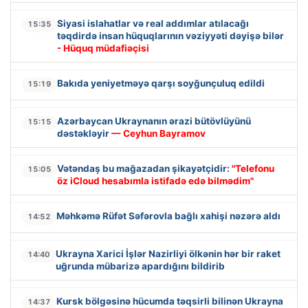
Siyasi islahatlar və real addımlar atılacağı
15:35
təqdirdə insan hüquqlarının vəziyyəti dəyişə bilər
- Hüquq müdafiəçisi
Bakıda yeniyetməyə qarşı soyğunçuluq edildi
15:19
Azərbaycan Ukraynanın ərazi bütövlüyünü
15:15
dəstəkləyir
— Ceyhun Bayramov
Vətəndaş bu mağazadan şikayətçidir:
"Telefonu
15:05
öz iCloud hesabımla istifadə edə bilmədim"
Məhkəmə Rüfət Səfərovla bağlı xahişi nəzərə aldı
14:52
Ukrayna Xarici İşlər Nazirliyi ölkənin hər bir raket
14:40
uğrunda mübarizə apardığını bildirib
Kursk bölgəsinə hücumda təqsirli bilinən Ukrayna
14:37