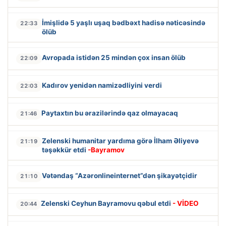
İmişlidə 5 yaşlı uşaq bədbəxt hadisə nəticəsində
22:33
ölüb
Avropada istidən 25 mindən çox insan ölüb
22:09
Kadırov yenidən namizədliyini verdi
22:03
Paytaxtın bu ərazilərində qaz olmayacaq
21:46
Zelenski humanitar yardıma görə İlham Əliyevə
21:19
təşəkkür etdi
-Bayramov
Vətəndaş “Azəronlineinternet”dən şikayətçidir
21:10
Zelenski Ceyhun Bayramovu qəbul etdi
- VİDEO
20:44