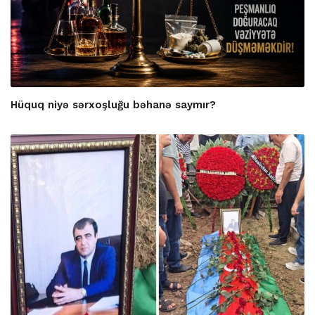
Hüquq niyə sərxoşluğu bəhanə saymır?