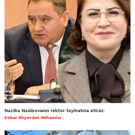
Nəcibə Nəsibovanın rektor təyinatına etiraz:
Etibar Əliyevdən ittihamlar