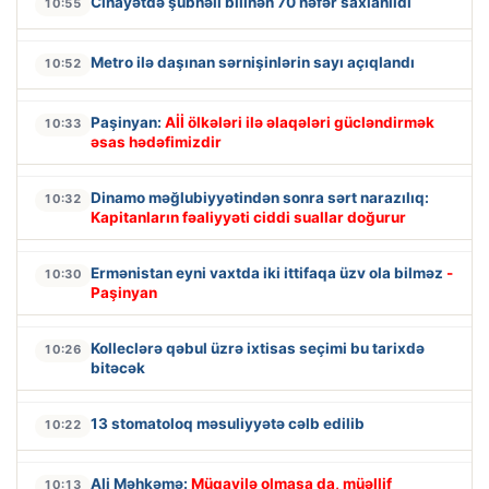
Cinayətdə şübhəli bilinən 70 nəfər saxlanıldı
10:55
Metro ilə daşınan sərnişinlərin sayı açıqlandı
10:52
Paşinyan:
Aİİ ölkələri ilə əlaqələri gücləndirmək
10:33
əsas hədəfimizdir
Dinamo məğlubiyyətindən sonra sərt narazılıq:
10:32
Kapitanların fəaliyyəti ciddi suallar doğurur
Ermənistan eyni vaxtda iki ittifaqa üzv ola bilməz
-
10:30
Paşinyan
Kolleclərə qəbul üzrə ixtisas seçimi bu tarixdə
10:26
bitəcək
13 stomatoloq məsuliyyətə cəlb edilib
10:22
Ali Məhkəmə:
Müqavilə olmasa da, müəllif
10:13