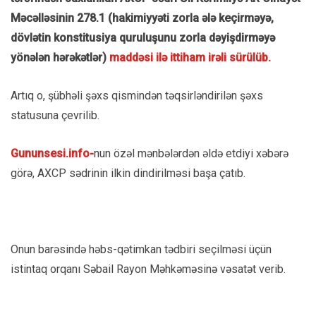
Məcəlləsinin 278.1 (hakimiyyəti zorla ələ keçirməyə,
dövlətin konstitusiya quruluşunu zorla dəyişdirməyə
yönələn hərəkətlər)
maddəsi ilə ittiham irəli sürülüb.
Artıq o, şübhəli şəxs qismindən təqsirləndirilən şəxs
statusuna çevrilib.
Gununsesi.info-
nun özəl mənbələrdən əldə etdiyi xəbərə
görə, AXCP sədrinin ilkin dindirilməsi başa çatıb.
Onun barəsində həbs-qətimkan tədbiri seçilməsi üçün
istintaq orqanı Səbail Rayon Məhkəməsinə vəsatət verib.