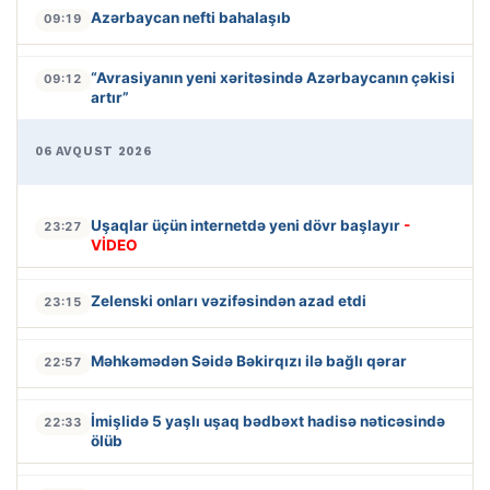
Azərbaycan nefti bahalaşıb
09:19
“Avrasiyanın yeni xəritəsində Azərbaycanın çəkisi
09:12
artır”
06 AVQUST 2026
Uşaqlar üçün internetdə yeni dövr başlayır
-
23:27
VİDEO
Zelenski onları vəzifəsindən azad etdi
23:15
Məhkəmədən Səidə Bəkirqızı ilə bağlı qərar
22:57
İmişlidə 5 yaşlı uşaq bədbəxt hadisə nəticəsində
22:33
ölüb