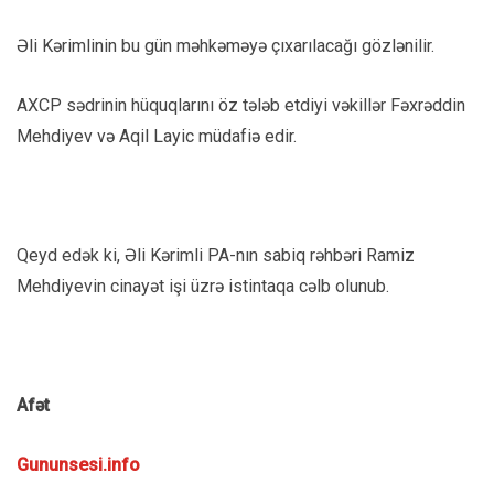
Əli Kərimlinin bu gün məhkəməyə çıxarılacağı gözlənilir.
AXCP sədrinin hüquqlarını öz tələb etdiyi vəkillər Fəxrəddin
Mehdiyev və Aqil Layic müdafiə edir.
Qeyd edək ki, Əli Kərimli PA-nın sabiq rəhbəri Ramiz
Mehdiyevin cinayət işi üzrə istintaqa cəlb olunub.
Afət
Gununsesi.info