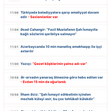
Türkiyədə bələdiyyələrə qarşı əməliyyat davam
11:06
edir
- Saxlanılanlar var
Əsəd Cahangir: “Fazil Mustafanın Şah İsmayılla
11:04
bağlı sözlərini qəribliyə salmayın”
Azərbaycanda 10 min manatlıq əməkhaqqı ilə işçi
11:01
axtarılır
Yazıçı:
“Qəzet köşklərinin yalnız adı var”
11:00
Ər-arvadın yanaraq ölməsinə görə həbs edilən var
10:58
- Evdən 15 min də oğurlanıb
İlham Əziz: “Şah İsmayıl söhbətinin içindən
10:56
məzhəb küləyi əsir, bu çox təhlükəli küləkdir”