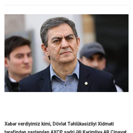
Xəbər verdiyimiz kimi, Dövlət Təhlükəsizliyi Xidməti
tərəfindən saxlanılan AXCP sədri Əli Kərimliyə AR Cinayət