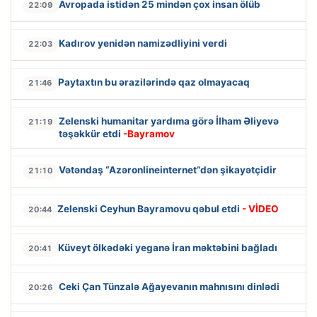
Avropada istidən 25 mindən çox insan ölüb
22:09
Kadırov yenidən namizədliyini verdi
22:03
Paytaxtın bu ərazilərində qaz olmayacaq
21:46
Zelenski humanitar yardıma görə İlham Əliyevə
21:19
təşəkkür etdi
-Bayramov
Vətəndaş “Azəronlineinternet”dən şikayətçidir
21:10
Zelenski Ceyhun Bayramovu qəbul etdi
- VİDEO
20:44
Küveyt ölkədəki yeganə İran məktəbini bağladı
20:41
Ceki Çan Tünzalə Ağayevanın mahnısını dinlədi
20:26