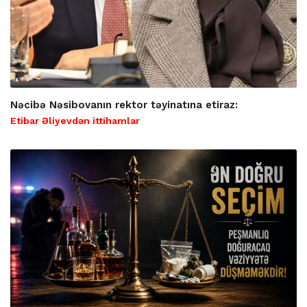
Nəcibə Nəsibovanın rektor təyinatına etiraz:
Etibar Əliyevdən ittihamlar