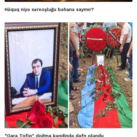
Hüquq niyə sərxoşluğu bəhanə saymır?
“Qara Tofiq” doğma kəndində dəfn olundu