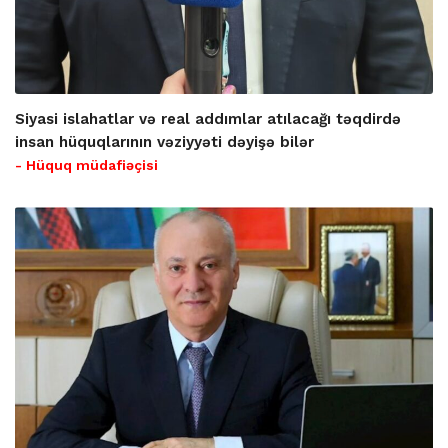
Siyasi islahatlar və real addımlar atılacağı təqdirdə
insan hüquqlarının vəziyyəti dəyişə bilər
- Hüquq müdafiəçisi