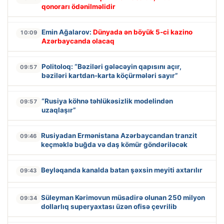
qonorarı ödənilməlidir
Emin Ağalarov:
Dünyada ən böyük 5-ci kazino
10:09
Azərbaycanda olacaq
Politoloq: “Bəziləri gələcəyin qapısını açır,
09:57
bəziləri kartdan-karta köçürmələri sayır”
“Rusiya köhnə təhlükəsizlik modelindən
09:57
uzaqlaşır”
Rusiyadan Ermənistana Azərbaycandan tranzit
09:46
keçməklə buğda və daş kömür göndəriləcək
Beyləqanda kanalda batan şəxsin meyiti axtarılır
09:43
Süleyman Kərimovun müsadirə olunan 250 milyon
09:34
dollarlıq superyaxtası üzən ofisə çevrilib