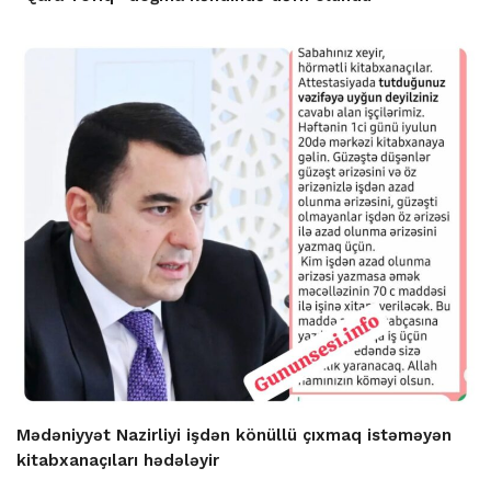
Mədəniyyət Nazirliyi işdən könüllü çıxmaq istəməyən
kitabxanaçıları hədələyir