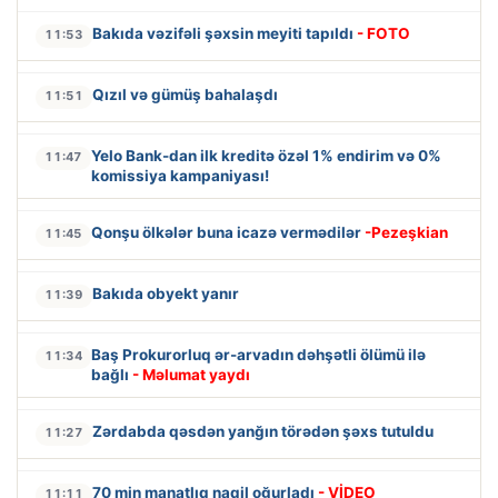
Bakıda vəzifəli şəxsin meyiti tapıldı
- FOTO
11:53
Qızıl və gümüş bahalaşdı
11:51
Yelo Bank-dan ilk kreditə özəl 1% endirim və 0%
11:47
komissiya kampaniyası!
Qonşu ölkələr buna icazə vermədilər
-Pezeşkian
11:45
Bakıda obyekt yanır
11:39
Baş Prokurorluq ər-arvadın dəhşətli ölümü ilə
11:34
bağlı
- Məlumat yaydı
Zərdabda qəsdən yanğın törədən şəxs tutuldu
11:27
70 min manatlıq naqil oğurladı
- VİDEO
11:11