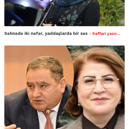
Səhnədə iki nəfər, yaddaşlarda bir səs
- Saffari yazır…