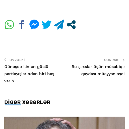
ƏVVƏLKI
SONRAKI
Günəşdə ilin ən güclü
Bu şəxslər üçün müsabiqə
partlayışlarından biri baş
qaydası müəyyənləşdi
verib
DİGƏR XƏBƏRLƏR