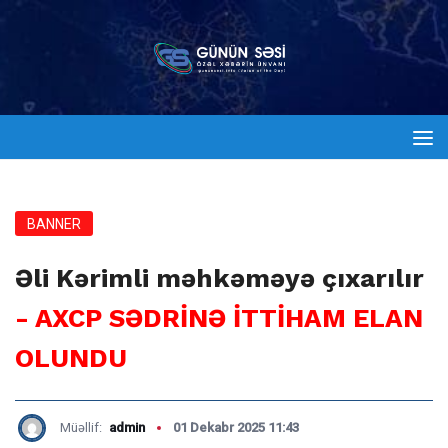
BANNER
Əli Kərimli məhkəməyə çıxarılır
- AXCP SƏDRİNƏ İTTİHAM ELAN
OLUNDU
Müəllif:
admin
01 Dekabr 2025 11:43