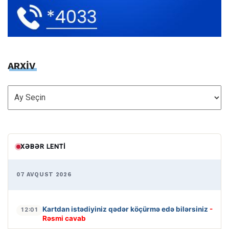
ARXİV
ARXİV
XƏBƏR LENTI
07 AVQUST 2026
Kartdan istədiyiniz qədər köçürmə edə bilərsiniz
-
12:01
Rəsmi cavab