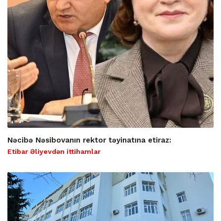
Nəcibə Nəsibovanın rektor təyinatına etiraz:
Etibar Əliyevdən ittihamlar