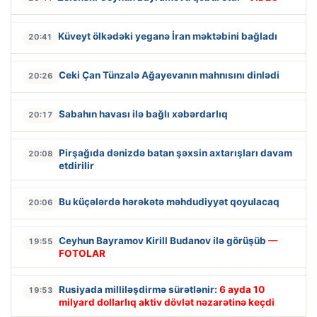
Küveyt ölkədəki yeganə İran məktəbini bağladı
20:41
Ceki Çan Tünzalə Ağayevanın mahnısını dinlədi
20:26
Sabahın havası ilə bağlı xəbərdarlıq
20:17
Pirşağıda dənizdə batan şəxsin axtarışları davam
20:08
etdirilir
Bu küçələrdə hərəkətə məhdudiyyət qoyulacaq
20:06
Ceyhun Bayramov Kirill Budanov ilə görüşüb
—
19:55
FOTOLAR
Rusiyada milliləşdirmə sürətlənir:
6 ayda 10
19:53
milyard dollarlıq aktiv dövlət nəzarətinə keçdi