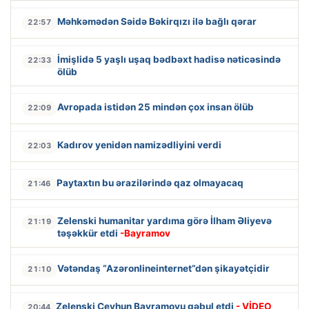
Məhkəmədən Səidə Bəkirqızı ilə bağlı qərar
22:57
İmişlidə 5 yaşlı uşaq bədbəxt hadisə nəticəsində
22:33
ölüb
Avropada istidən 25 mindən çox insan ölüb
22:09
Kadırov yenidən namizədliyini verdi
22:03
Paytaxtın bu ərazilərində qaz olmayacaq
21:46
Zelenski humanitar yardıma görə İlham Əliyevə
21:19
təşəkkür etdi
-Bayramov
Vətəndaş “Azəronlineinternet”dən şikayətçidir
21:10
Zelenski Ceyhun Bayramovu qəbul etdi
- VİDEO
20:44