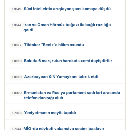
Süni intellektlə arıqlayan şəxs komaya düşdü
19:49
İran və Oman Hörmüz boğazı ilə bağlı razılığa
19:44
gəldi
Tiktoker “Beniz”ə hökm oxundu
18:37
Bakıda 6 marşrutun hərəkət sxemi dəyişdirilir
18:20
Azərbaycan XİN Yamaykanı təbrik etdi
18:20
Ermənistan və Rusiya parlament sədrləri arasında
18:00
telefon danışığı olub
Yeniyetmənin meyiti tapıldı
17:58
MİQ-də növbəti vakansiya seçimi başlayır
17:44