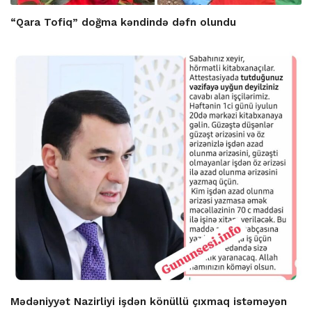
“Qara Tofiq” doğma kəndində dəfn olundu
Mədəniyyət Nazirliyi işdən könüllü çıxmaq istəməyən