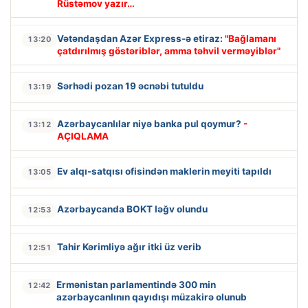
Rüstəmov yazır…
Vətəndaşdan Azər Express-ə etiraz:
"Bağlamanı
13:20
çatdırılmış göstəriblər, amma təhvil verməyiblər"
Sərhədi pozan 19 əcnəbi tutuldu
13:19
Azərbaycanlılar niyə banka pul qoymur?
-
13:12
AÇIQLAMA
Ev alqı-satqısı ofisindən maklerin meyiti tapıldı
13:05
Azərbaycanda BOKT ləğv olundu
12:53
Tahir Kərimliyə ağır itki üz verib
12:51
Ermənistan parlamentində 300 min
12:42
azərbaycanlının qayıdışı müzakirə olunub