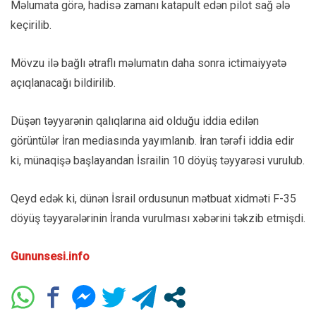
Məlumata görə, hadisə zamanı katapult edən pilot sağ ələ
keçirilib.
Mövzu ilə bağlı ətraflı məlumatın daha sonra ictimaiyyətə
açıqlanacağı bildirilib.
Düşən təyyarənin qalıqlarına aid olduğu iddia edilən
görüntülər İran mediasında yayımlanıb. İran tərəfi iddia edir
ki, münaqişə başlayandan İsrailin 10 döyüş təyyarəsi vurulub.
Qeyd edək ki, dünən İsrail ordusunun mətbuat xidməti F-35
döyüş təyyarələrinin İranda vurulması xəbərini təkzib etmişdi.
Gununsesi.info