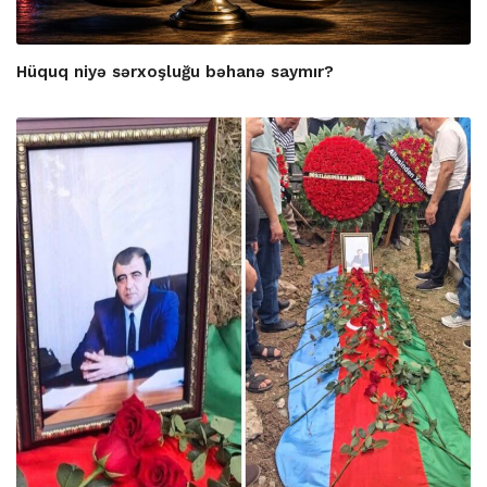
Hüquq niyə sərxoşluğu bəhanə saymır?