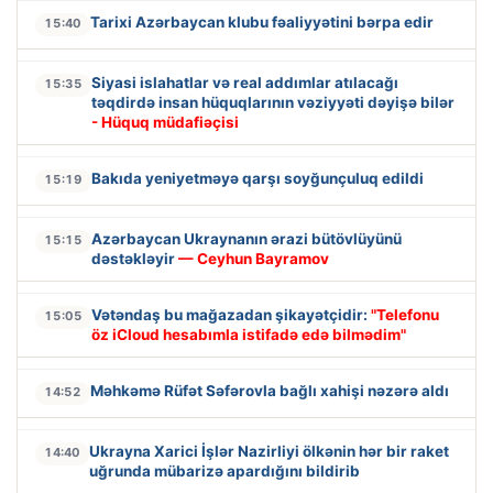
Tarixi Azərbaycan klubu fəaliyyətini bərpa edir
15:40
Siyasi islahatlar və real addımlar atılacağı
15:35
təqdirdə insan hüquqlarının vəziyyəti dəyişə bilər
- Hüquq müdafiəçisi
Bakıda yeniyetməyə qarşı soyğunçuluq edildi
15:19
Azərbaycan Ukraynanın ərazi bütövlüyünü
15:15
dəstəkləyir
— Ceyhun Bayramov
Vətəndaş bu mağazadan şikayətçidir:
"Telefonu
15:05
öz iCloud hesabımla istifadə edə bilmədim"
Məhkəmə Rüfət Səfərovla bağlı xahişi nəzərə aldı
14:52
Ukrayna Xarici İşlər Nazirliyi ölkənin hər bir raket
14:40
uğrunda mübarizə apardığını bildirib