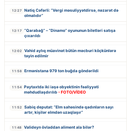
Natiq Cəfərli: “Vergi məsuliyyətdirsə, nəzarət də
12:27
olmalıdır”
“Qarabağ” – “Dinamo” oyununun biletləri satışa
12:17
çıxarıldı
Vahid aylıq müavinət bütün məcburi köçkünlərə
12:02
təyin edilmir
Ermənistana 979 ton buğda göndərildi
11:58
Paytaxtda iki iaşə obyektinin fəaliyyəti
11:54
məhdudlaşdırılıb
- FOTO/VİDEO
Sabiq deputat: “Elm sahəsində qadınların sayı
11:52
artır, kişilər elmdən uzaqlaşır”
Valideyn övladdan aliment ala bilər?
11:48