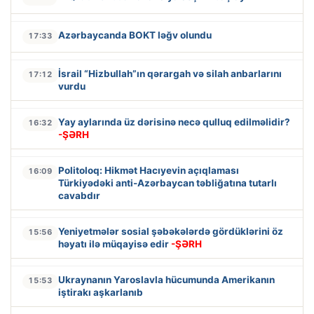
Azərbaycanda BOKT ləğv olundu
17:33
İsrail “Hizbullah”ın qərargah və silah anbarlarını
17:12
vurdu
Yay aylarında üz dərisinə necə qulluq edilməlidir?
16:32
-ŞƏRH
Politoloq: Hikmət Hacıyevin açıqlaması
16:09
Türkiyədəki anti-Azərbaycan təbliğatına tutarlı
cavabdır
Yeniyetmələr sosial şəbəkələrdə gördüklərini öz
15:56
həyatı ilə müqayisə edir
-ŞƏRH
Ukraynanın Yaroslavla hücumunda Amerikanın
15:53
iştirakı aşkarlanıb