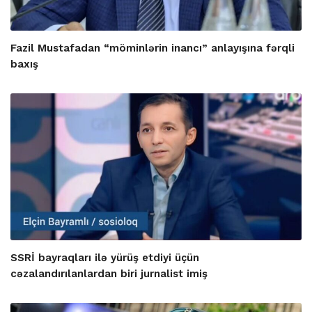
Fazil Mustafadan “möminlərin inancı” anlayışına fərqli
baxış
SSRİ bayraqları ilə yürüş etdiyi üçün
cəzalandırılanlardan biri jurnalist imiş