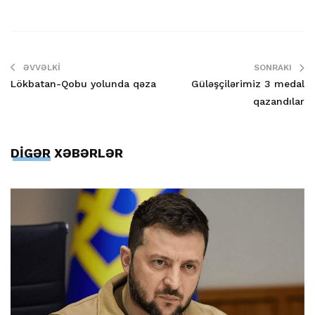
ƏVVƏLKI
SONRAKI
Lökbatan-Qobu yolunda qəza
Güləşçilərimiz 3 medal
qazandılar
DİGƏR XƏBƏRLƏR