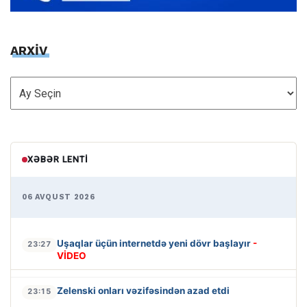
ARXİV
ARXİV
XƏBƏR LENTI
06 AVQUST 2026
Uşaqlar üçün internetdə yeni dövr başlayır
-
23:27
VİDEO
Zelenski onları vəzifəsindən azad etdi
23:15