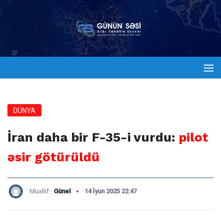
DÜNYA
İran daha bir F-35-i vurdu:
pilot
əsir götürüldü
Müəllif:
Günel
14 İyun 2025 22:47