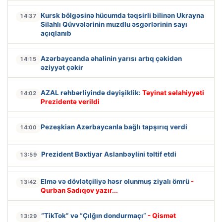
Kursk bölgəsinə hücumda təqsirli bilinən Ukrayna
14:37
Silahlı Qüvvələrinin muzdlu əsgərlərinin sayı
açıqlanıb
Azərbaycanda əhalinin yarısı artıq çəkidən
14:15
əziyyət çəkir
AZAL rəhbərliyində dəyişiklik:
Təyinat səlahiyyəti
14:02
Prezidentə verildi
Pezeşkian Azərbaycanla bağlı tapşırıq verdi
14:00
Prezident Bəxtiyar Aslanbəylini təltif etdi
13:59
Elmə və dövlətçiliyə həsr olunmuş ziyalı ömrü
-
13:42
Qurban Sadıqov yazır...
“TikTok” və “Çılğın dondurmaçı”
- Qismət
13:29