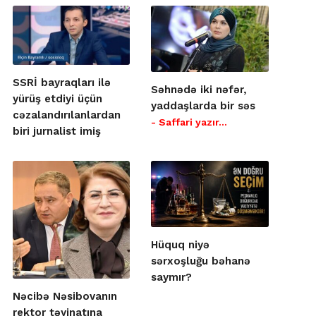
SSRİ bayraqları ilə
Səhnədə iki nəfər,
yürüş etdiyi üçün
yaddaşlarda bir səs
cəzalandırılanlardan
- Saffari yazır…
biri jurnalist imiş
Hüquq niyə
sərxoşluğu bəhanə
saymır?
Nəcibə Nəsibovanın
rektor təyinatına