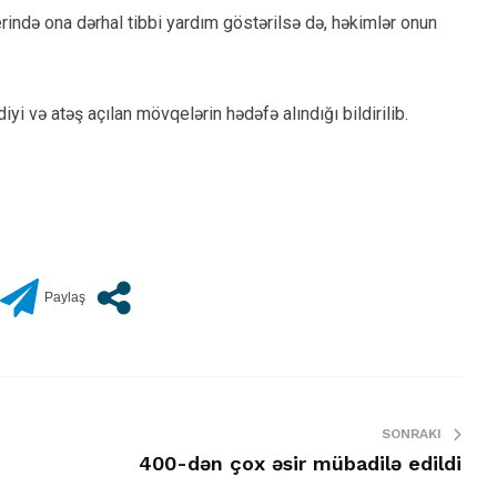
ində ona dərhal tibbi yardım göstərilsə də, həkimlər onun
i və atəş açılan mövqelərin hədəfə alındığı bildirilib.
SONRAKI
400-dən çox əsir mübadilə edildi