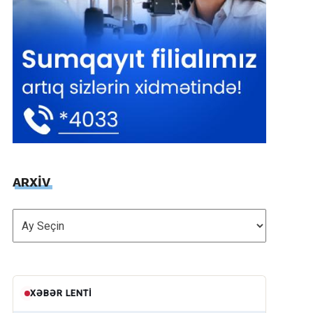
ARXİV
ARXİV
XƏBƏR LENTI