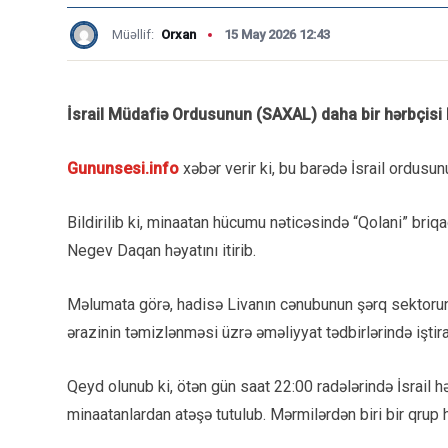
Müəllif:
Orxan
15 May 2026 12:43
İsrail Müdafiə Ordusunun (SAXAL) daha bir hərbçisi 
Gununsesi.info
xəbər verir ki, bu barədə İsrail ordus
Bildirilib ki, minaatan hücumu nəticəsində “Qolani” bri
Negev Daqan həyatını itirib.
Məlumata görə, hadisə Livanın cənubunun şərq sektoru
ərazinin təmizlənməsi üzrə əməliyyat tədbirlərində iştir
Qeyd olunub ki, ötən gün saat 22:00 radələrində İsrail hər
minaatanlardan atəşə tutulub. Mərmilərdən biri bir qrup h