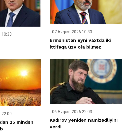
07 Avqust 2026 10:30
 10:33
Ermənistan eyni vaxtda iki
ittifaqa üzv ola bilməz
06 Avqust 2026 22:03
 22:09
Kadırov yenidən namizədliyini
idən 25 mindən
verdi
üb