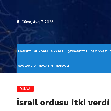
Cümə, Avq 7, 2026
MANŞET
GÜNDƏM
SİYASƏT
İQTİSADİYYAT
CƏMİYYƏT
SAĞLAMLIQ
MAQAZİN
MARAQLI
DÜNYA
İsrail ordusu itki verdi