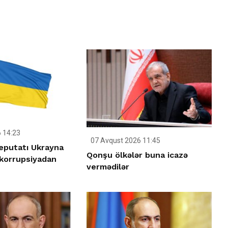
 14:23
07 Avqust 2026 11:45
deputatı Ukrayna
Qonşu ölkələr buna icazə
korrupsiyadan
vermədilər