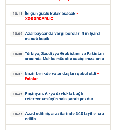
İki gün güclü külək əsəcək
-
16:11
XƏBƏRDARLIQ
Azərbaycanda vergi borcları 4 milyard
16:09
manatı keçib
Türkiyə, Səudiyyə Ərəbistanı və Pakistan
15:49
arasında Məkkə müdafiə sazişi imzalanıb
Nazir Lerikdə vətəndaşları qəbul etdi
-
15:47
Fotolar
Paşinyan: Aİ-yə üzvlüklə bağlı
15:36
referendum üçün hələ şərait yoxdur
Azad edilmiş ərazilərində 340 layihə icra
15:25
edilib