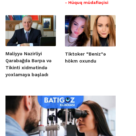
- Hüquq müdafiəçisi
Maliyyə Nazirliyi
Tiktoker “Beniz”ə
Qarabağda Bərpa və
hökm oxundu
Tikinti xidmətində
yoxlamaya başladı