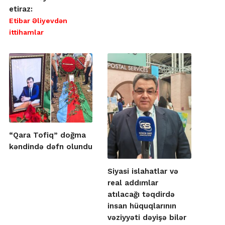
etiraz:
Etibar Əliyevdən
ittihamlar
“Qara Tofiq” doğma
kəndində dəfn olundu
Siyasi islahatlar və
real addımlar
atılacağı təqdirdə
insan hüquqlarının
vəziyyəti dəyişə bilər