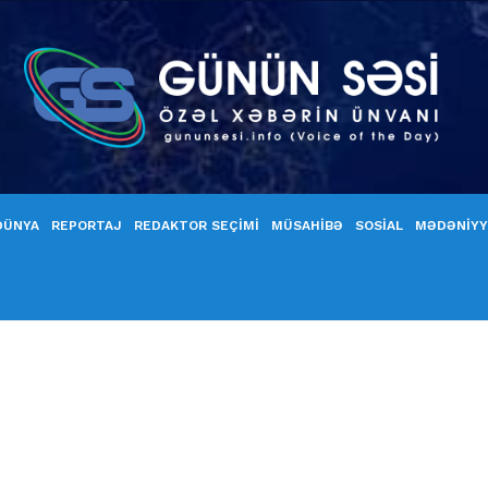
DÜNYA
REPORTAJ
REDAKTOR SEÇİMİ
MÜSAHİBƏ
SOSİAL
MƏDƏNİY