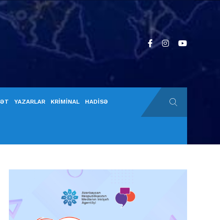
YƏT
YAZARLAR
KRİMİNAL
HADİSƏ