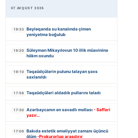
07 AVQUST 2026
Beyləqanda su kanalında çimən
19:33
yeniyetmə boğulub
Süleyman Mikayılovun 10 illik müavininə
19:20
hökm oxundu
Təqaüdçülərin pulunu talayan şəxs
19:10
saxlanıldı
Təqaüdçüləri aldadıb pullarını taladı
17:58
Azərbaycanın ən savadlı mollası
- Saffari
17:30
yazır…
Bakıda estetik əməliyyat zamanı üçüncü
17:09
ölüm
-Prokurorluq araşdırır