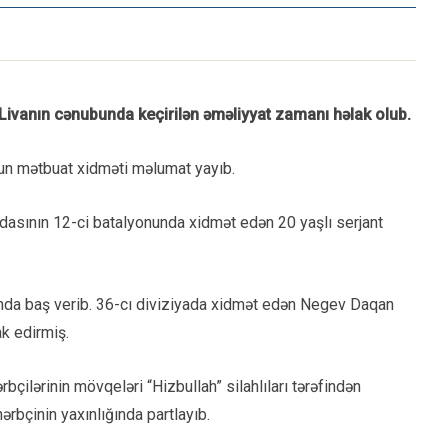
Livanın cənubunda keçirilən əməliyyat zamanı həlak olub.
unun mətbuat xidməti məlumat yayıb.
qadasının 12-ci batalyonunda xidmət edən 20 yaşlı serjant
nda baş verib. 36-cı diviziyada xidmət edən Negev Daqan
ak edirmiş.
bçilərinin mövqeləri “Hizbullah” silahlıları tərəfindən
ərbçinin yaxınlığında partlayıb.