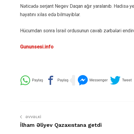
Nəticədə serjant Negev Daqan ağır yaralanıb. Hadisə yer
həyatını xilas edə bilməyiblər.
Hücumdan sonra İsrail ordusunun cavab zərbələri endirdiy
Gununsesi.info
ƏVVƏLKI
İlham Əliyev Qazaxıstana getdi