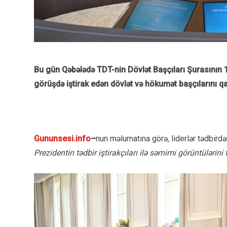
Bu gün Qəbələdə TDT-nin Dövlət Başçıları Şurasının 12
görüşdə iştirak edən dövlət və hökumət başçılarını qa
Gununsesi.info
–
nun məlumatına görə, liderlər tədbirdən
Prezidentin tədbir iştirakçıları ilə səmimi görüntülərini 