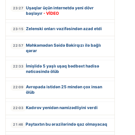
Uşaqlar üçün internetdə yeni dövr
23:27
başlayır
- VİDEO
Zelenski onları vəzifəsindən azad etdi
23:15
Məhkəmədən Səidə Bəkirqızı ilə bağlı
22:57
qərar
İmişlidə 5 yaşlı uşaq bədbəxt hadisə
22:33
nəticəsində ölüb
Avropada istidən 25 mindən çox insan
22:09
ölüb
Kadırov yenidən namizədliyini verdi
22:03
Paytaxtın bu ərazilərində qaz olmayacaq
21:46