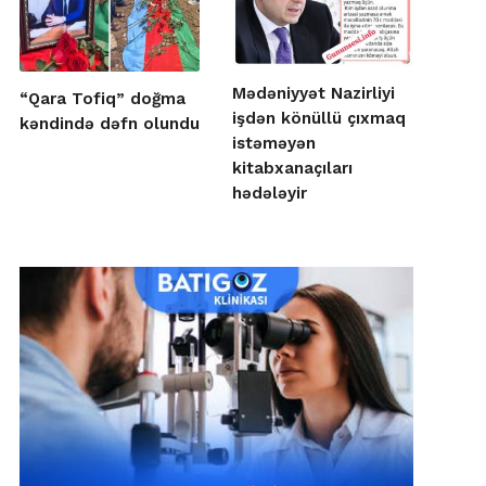
Mədəniyyət Nazirliyi
“Qara Tofiq” doğma
işdən könüllü çıxmaq
kəndində dəfn olundu
istəməyən
kitabxanaçıları
hədələyir