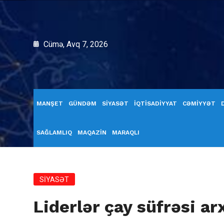
Cümə, Avq 7, 2026
MANŞET
GÜNDƏM
SİYASƏT
İQTİSADİYYAT
CƏMİYYƏT
SAĞLAMLIQ
MAQAZİN
MARAQLI
SİYASƏT
Liderlər çay süfrəsi a