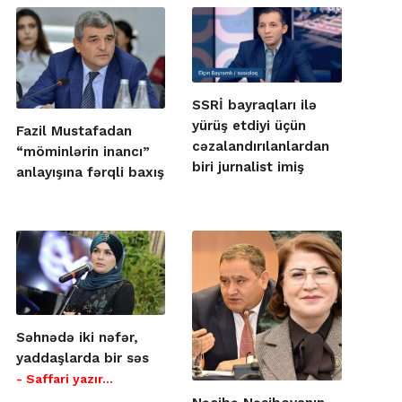
SSRİ bayraqları ilə
yürüş etdiyi üçün
Fazil Mustafadan
cəzalandırılanlardan
“möminlərin inancı”
biri jurnalist imiş
anlayışına fərqli baxış
Səhnədə iki nəfər,
yaddaşlarda bir səs
- Saffari yazır…