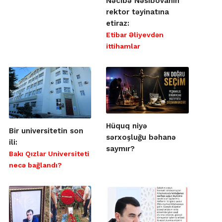
Nəcibə Nəsibovanın
rektor təyinatına
etiraz:
Etibar Əliyevdən
ittihamlar
Hüquq niyə
Bir universitetin son
sərxoşluğu bəhanə
ili:
saymır?
Bakı Qızlar Universiteti
necə bağlandı?