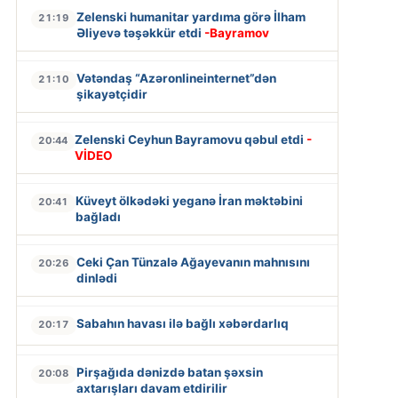
Zelenski humanitar yardıma görə İlham
21:19
Əliyevə təşəkkür etdi
-Bayramov
Vətəndaş “Azəronlineinternet”dən
21:10
şikayətçidir
Zelenski Ceyhun Bayramovu qəbul etdi
-
20:44
VİDEO
Küveyt ölkədəki yeganə İran məktəbini
20:41
bağladı
Ceki Çan Tünzalə Ağayevanın mahnısını
20:26
dinlədi
Sabahın havası ilə bağlı xəbərdarlıq
20:17
Pirşağıda dənizdə batan şəxsin
20:08
axtarışları davam etdirilir