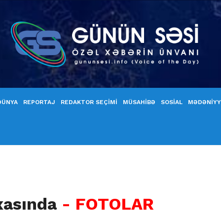
DÜNYA
REPORTAJ
REDAKTOR SEÇİMİ
MÜSAHİBƏ
SOSİAL
MƏDƏNİY
rxasında
- FOTOLAR