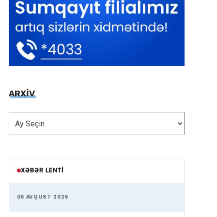
ARXİV
ARXİV
XƏBƏR LENTI
06 AVQUST 2026