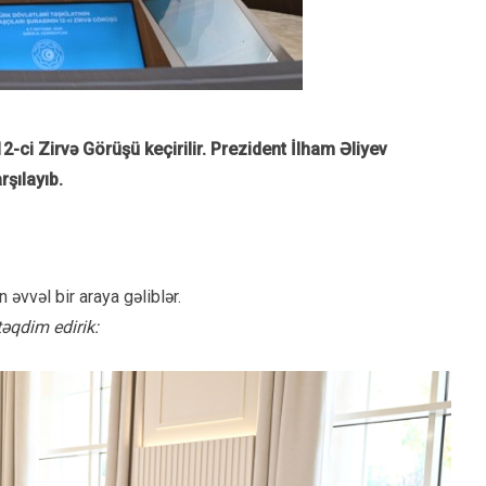
-ci Zirvə Görüşü keçirilir. Prezident İlham Əliyev
rşılayıb.
 əvvəl bir araya gəliblər.
təqdim edirik: