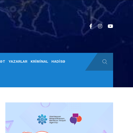
YƏT
YAZARLAR
KRİMİNAL
HADİSƏ