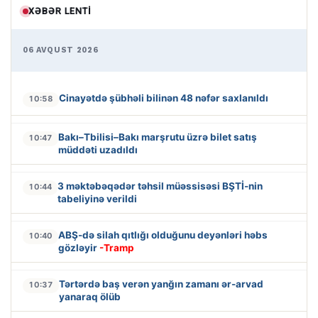
XƏBƏR LENTI
06 AVQUST 2026
Cinayətdə şübhəli bilinən 48 nəfər saxlanıldı
10:58
Bakı–Tbilisi–Bakı marşrutu üzrə bilet satış
10:47
müddəti uzadıldı
3 məktəbəqədər təhsil müəssisəsi BŞTİ-nin
10:44
tabeliyinə verildi
ABŞ-də silah qıtlığı olduğunu deyənləri həbs
10:40
gözləyir
-Tramp
Tərtərdə baş verən yanğın zamanı ər-arvad
10:37
yanaraq ölüb