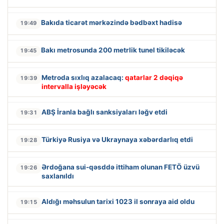
Bakıda ticarət mərkəzində bədbəxt hadisə
19:49
Bakı metrosunda 200 metrlik tunel tikiləcək
19:45
Metroda sıxlıq azalacaq:
qatarlar 2 dəqiqə
19:39
intervalla işləyəcək
ABŞ İranla bağlı sanksiyaları ləğv etdi
19:31
Türkiyə Rusiya və Ukraynaya xəbərdarlıq etdi
19:28
Ərdoğana sui-qəsddə ittiham olunan FETÖ üzvü
19:26
saxlanıldı
Aldığı məhsulun tarixi 1023 il sonraya aid oldu
19:15