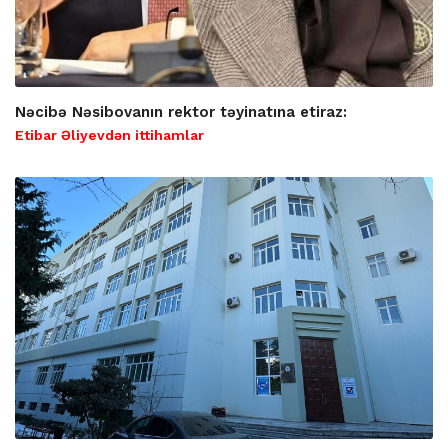
Nəcibə Nəsibovanın rektor təyinatına etiraz:
Etibar Əliyevdən ittihamlar