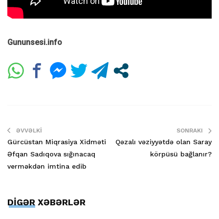
Gununsesi.info
ƏVVƏLKI
SONRAKI
Gürcüstan Miqrasiya Xidməti
Qəzalı vəziyyətdə olan Saray
Əfqan Sadıqova sığınacaq
körpüsü bağlanır?
verməkdən imtina edib
DİGƏR XƏBƏRLƏR