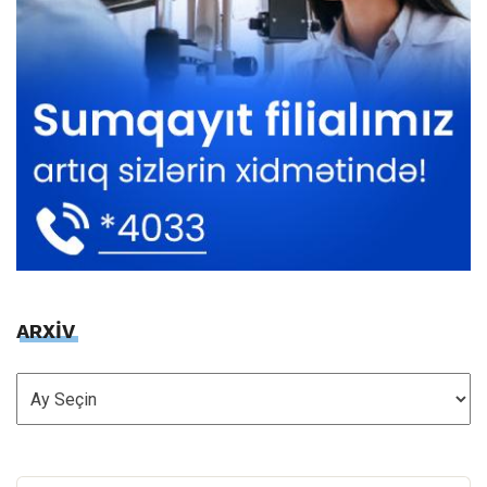
ARXİV
ARXİV