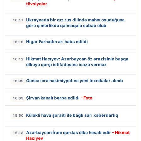
tövsiyələr
Ukraynada bir qız rus dilində mahnı oxuduğuna
16:17
görə çimərlikdə qalmaqala səbəb olub
Nigar Fərhadın əri həbs edildi
16:16
Hikmət Hacıyev: Azərbaycan öz ərazisinin başqa
16:12
ölkəyə qarşı istifadəsinə icazə verməz
Gəncə icra hakimiyyətinə yeni texnikalar alınıb
16:09
Şirvan kanalı bərpa edildi
- Foto
16:09
Küləkli hava şəraiti ilə bağlı sarı xəbərdarlıq
15:50
Azərbaycan İranı qardaş ölkə hesab edir
- Hikmət
15:18
Hacıyev