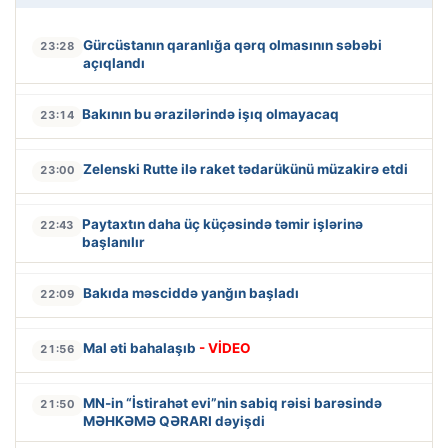
Gürcüstanın qaranlığa qərq olmasının səbəbi
23:28
açıqlandı
Bakının bu ərazilərində işıq olmayacaq
23:14
Zelenski Rutte ilə raket tədarükünü müzakirə etdi
23:00
Paytaxtın daha üç küçəsində təmir işlərinə
22:43
başlanılır
Bakıda məsciddə yanğın başladı
22:09
Mal əti bahalaşıb
- VİDEO
21:56
MN-in “İstirahət evi”nin sabiq rəisi barəsində
21:50
MƏHKƏMƏ QƏRARI dəyişdi