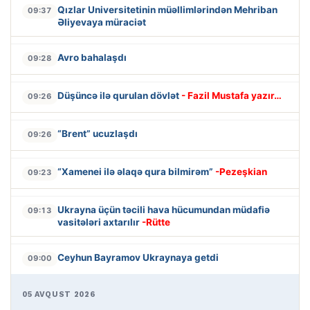
Qızlar Universitetinin müəllimlərindən Mehriban
09:37
Əliyevaya müraciət
Avro bahalaşdı
09:28
Düşüncə ilə qurulan dövlət
- Fazil Mustafa yazır…
09:26
“Brent” ucuzlaşdı
09:26
“Xamenei ilə əlaqə qura bilmirəm”
-Pezeşkian
09:23
Ukrayna üçün təcili hava hücumundan müdafiə
09:13
vasitələri axtarılır
-Rütte
Ceyhun Bayramov Ukraynaya getdi
09:00
05 AVQUST 2026