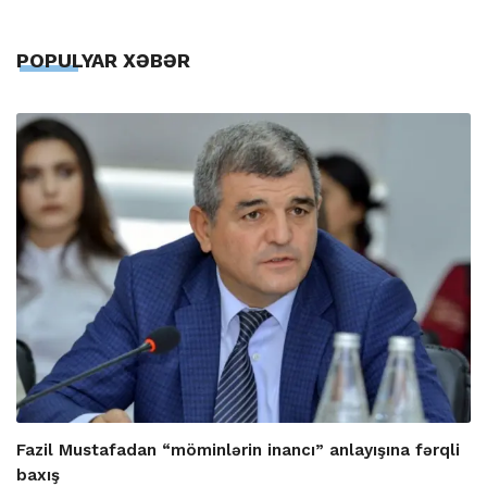
POPULYAR XƏBƏR
Fazil Mustafadan “möminlərin inancı” anlayışına fərqli
baxış