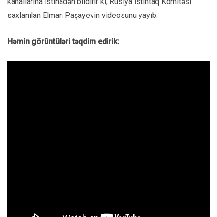
kanallarına istinadən bildirir ki, Rusiya İstintaq Komitəsi
saxlanılan Elman Paşayevin videosunu yayıb.
Həmin görüntüləri təqdim edirik: