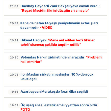
Hacıbəy Heydərli Zaur Baxşəliyevə cavab verdi:
21:31
“Rəşad Məcidin fikrini düzgün anlamayıb”
Kanalda batan 14 yaşlı yeniyetmənin axtarışları
20:43
davam edir
- VİDEO
Hikmət Hacıyev:
"Mənə aid edilən bəzi fikirlər
20:39
təhrif olunmuş şəkildə təqdim edilib"
Vətəndaş Nar-ın xidmətindən narazıdır:
"Problemi
20:30
həll etmirlər"
İlon Maskın şirkətinin səhmləri 10 %-dən çox
20:05
ucuzlaşdı
Azərbaycan Mərakeşdə fəxri ölkə seçildi
19:56
Üç uşaq anası estetik əməliyyatdan sonra öldü
-
19:52
FOTO