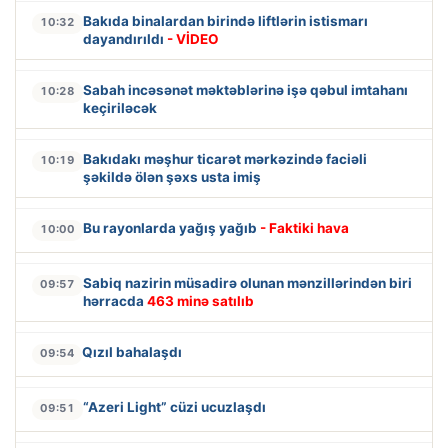
Bakıda binalardan birində liftlərin istismarı
10:32
dayandırıldı
- VİDEO
Sabah incəsənət məktəblərinə işə qəbul imtahanı
10:28
keçiriləcək
Bakıdakı məşhur ticarət mərkəzində faciəli
10:19
şəkildə ölən şəxs usta imiş
Bu rayonlarda yağış yağıb
- Faktiki hava
10:00
Sabiq nazirin müsadirə olunan mənzillərindən biri
09:57
hərracda
463 minə satılıb
Qızıl bahalaşdı
09:54
“Azeri Light” cüzi ucuzlaşdı
09:51