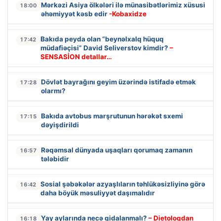
Mərkəzi Asiya ölkələri ilə münasibətlərimiz xüsusi
18:00
əhəmiyyət kəsb edir
-Kobaxidze
Bakıda peyda olan “beynəlxalq hüquq
17:42
müdafiəçisi” David Seliverstov kimdir?
–
SENSASİON detallar…
Dövlət bayrağını geyim üzərində istifadə etmək
17:28
olarmı?
Bakıda avtobus marşrutunun hərəkət sxemi
17:15
dəyişdirildi
Rəqəmsal dünyada uşaqları qorumaq zamanın
16:57
tələbidir
Sosial şəbəkələr azyaşlıların təhlükəsizliyinə görə
16:42
daha böyük məsuliyyət daşımalıdır
Yay aylarında necə qidalanmalı?
– Dietoloqdan
16:18