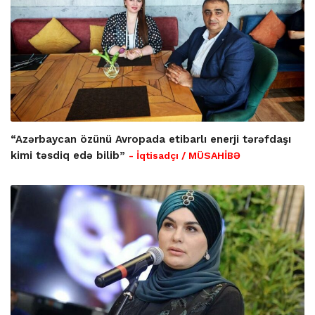
“Azərbaycan özünü Avropada etibarlı enerji tərəfdaşı
kimi təsdiq edə bilib”
- İqtisadçı / MÜSAHİBƏ