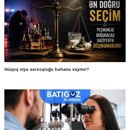
Hüquq niyə sərxoşluğu bəhanə saymır?