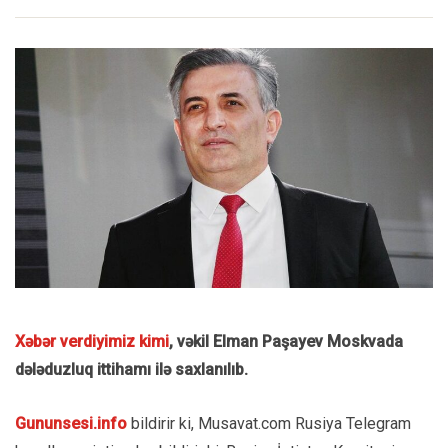
Xəbər verdiyimiz kimi
, vəkil Elman Paşayev Moskvada
dələduzluq ittihamı ilə saxlanılıb.
Gununsesi.info
bildirir ki, Musavat.com Rusiya Telegram