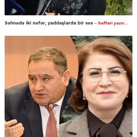
Səhnədə iki nəfər, yaddaşlarda bir səs
- Saffari yazır…