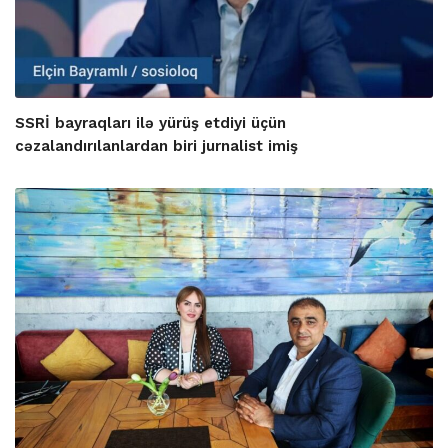
SSRİ bayraqları ilə yürüş etdiyi üçün
cəzalandırılanlardan biri jurnalist imiş