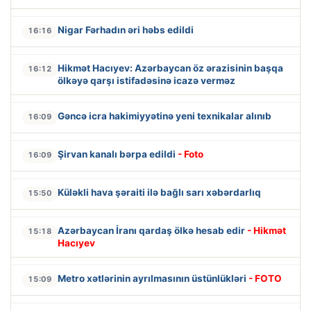
Nigar Fərhadın əri həbs edildi
16:16
Hikmət Hacıyev: Azərbaycan öz ərazisinin başqa
16:12
ölkəyə qarşı istifadəsinə icazə verməz
Gəncə icra hakimiyyətinə yeni texnikalar alınıb
16:09
Şirvan kanalı bərpa edildi
- Foto
16:09
Küləkli hava şəraiti ilə bağlı sarı xəbərdarlıq
15:50
Azərbaycan İranı qardaş ölkə hesab edir
- Hikmət
15:18
Hacıyev
Metro xətlərinin ayrılmasının üstünlükləri
- FOTO
15:09