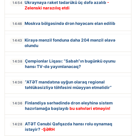
Ukraynaya raket tədarükü üç dəfə azalıb
-
14:54
Zelenski narazılıq etdi
Moskva bölgəsində dron həyəcanı elan edilib
14:46
Kirayə mənzil fonduna daha 204 mənzil əlavə
14:43
olundu
Çempionlar Liqası: “Sabah”ın bugünkü oyunu
14:38
hansı TV-də yayımlanacaq?
“ATƏT mandatına uyğun olaraq regional
14:36
təhlükəsizliyə töhfəsini müəyyən etməlidir”
Finlandiya sərhədində dron əleyhinə sistem
14:36
hazırlamağa başlayıb
bu səhvləri etməyin!
ATƏT Cənubi Qafqazda hansı rolu oynamaq
14:28
istəyir?
-ŞƏRH