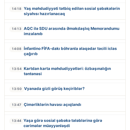
Yaş məhdudiyyəti tətbiq edilən sosial şəbəkələrin
14:18
siyahısı hazırlanacaq
AQC ilə SDU arasında Əməkdaşlıq Memorandumu
14:13
imzalanıb
İnfantino FİFA-dakı böhranla əlaqədar təcili iclas
14:08
çağırıb
Kartdan karta məhdudiyyətləri: özbaşınalığın
13:54
təntənəsi
Vyanada gizli görüş keçiriblər?
13:50
Çimərliklərin havası açıqlandı
13:47
Yaşa görə sosial şəbəkə tələblərinə görə
13:44
cərimələr müəyyənləşdi