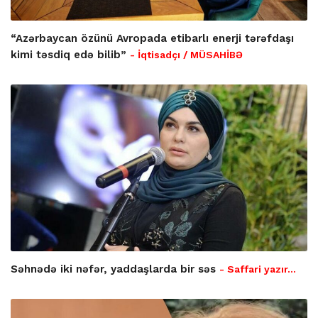
“Azərbaycan özünü Avropada etibarlı enerji tərəfdaşı
kimi təsdiq edə bilib”
- İqtisadçı / MÜSAHİBƏ
Səhnədə iki nəfər, yaddaşlarda bir səs
- Saffari yazır…