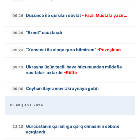
Düşüncə ilə qurulan dövlət
- Fazil Mustafa yazır…
09:26
“Brent” ucuzlaşdı
09:26
“Xamenei ilə əlaqə qura bilmirəm”
-Pezeşkian
09:23
Ukrayna üçün təcili hava hücumundan müdafiə
09:13
vasitələri axtarılır
-Rütte
Ceyhun Bayramov Ukraynaya getdi
09:00
05 AVQUST 2026
Gürcüstanın qaranlığa qərq olmasının səbəbi
23:28
açıqlandı