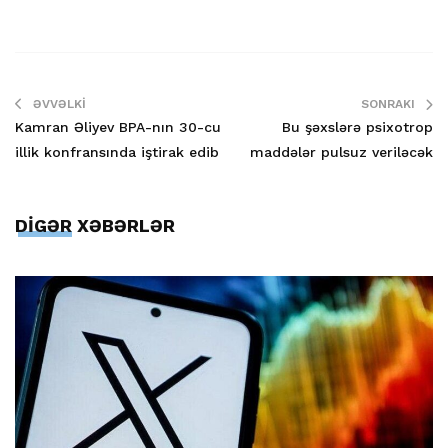
ƏVVƏLKI
SONRAKI
Kamran Əliyev BPA-nın 30-cu
Bu şəxslərə psixotrop
illik konfransında iştirak edib
maddələr pulsuz veriləcək
DİGƏR XƏBƏRLƏR