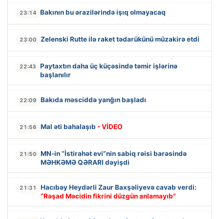
Bakının bu ərazilərində işıq olmayacaq
23:14
Zelenski Rutte ilə raket tədarükünü müzakirə etdi
23:00
Paytaxtın daha üç küçəsində təmir işlərinə
22:43
başlanılır
Bakıda məsciddə yanğın başladı
22:09
Mal əti bahalaşıb
- VİDEO
21:56
MN-in “İstirahət evi”nin sabiq rəisi barəsində
21:50
MƏHKƏMƏ QƏRARI dəyişdi
Hacıbəy Heydərli Zaur Baxşəliyevə cavab verdi:
21:31
“Rəşad Məcidin fikrini düzgün anlamayıb”