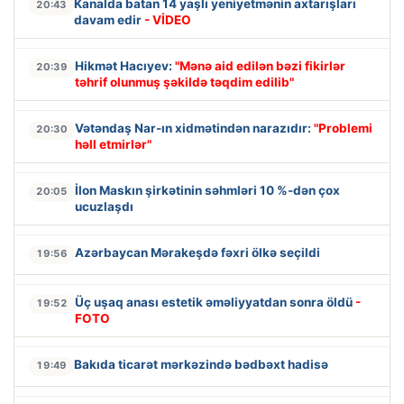
Kanalda batan 14 yaşlı yeniyetmənin axtarışları
20:43
davam edir
- VİDEO
Hikmət Hacıyev:
"Mənə aid edilən bəzi fikirlər
20:39
təhrif olunmuş şəkildə təqdim edilib"
Vətəndaş Nar-ın xidmətindən narazıdır:
"Problemi
20:30
həll etmirlər"
İlon Maskın şirkətinin səhmləri 10 %-dən çox
20:05
ucuzlaşdı
Azərbaycan Mərakeşdə fəxri ölkə seçildi
19:56
Üç uşaq anası estetik əməliyyatdan sonra öldü
-
19:52
FOTO
Bakıda ticarət mərkəzində bədbəxt hadisə
19:49