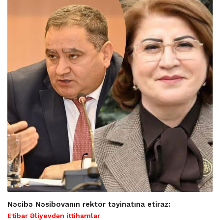
Nəcibə Nəsibovanın rektor təyinatına etiraz:
Etibar Əliyevdən ittihamlar