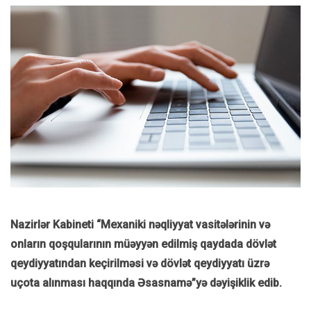
Nazirlər Kabineti “Mexaniki nəqliyyat vasitələrinin və
onların qoşqularının müəyyən edilmiş qaydada dövlət
qeydiyyatından keçirilməsi və dövlət qeydiyyatı üzrə
uçota alınması haqqında Əsasnamə”yə dəyişiklik edib.