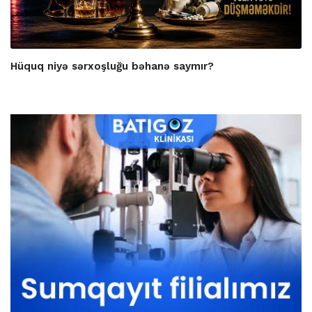
Hüquq niyə sərxoşluğu bəhanə saymır?