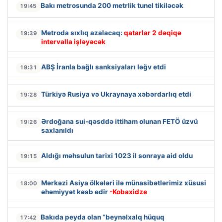
Bakı metrosunda 200 metrlik tunel tikiləcək
19:45
Metroda sıxlıq azalacaq:
qatarlar 2 dəqiqə
19:39
intervalla işləyəcək
ABŞ İranla bağlı sanksiyaları ləğv etdi
19:31
Türkiyə Rusiya və Ukraynaya xəbərdarlıq etdi
19:28
Ərdoğana sui-qəsddə ittiham olunan FETÖ üzvü
19:26
saxlanıldı
Aldığı məhsulun tarixi 1023 il sonraya aid oldu
19:15
Mərkəzi Asiya ölkələri ilə münasibətlərimiz xüsusi
18:00
əhəmiyyət kəsb edir
-Kobaxidze
Bakıda peyda olan “beynəlxalq hüquq
17:42