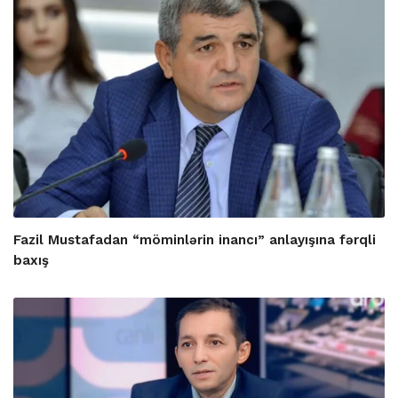
Fazil Mustafadan “möminlərin inancı” anlayışına fərqli
baxış