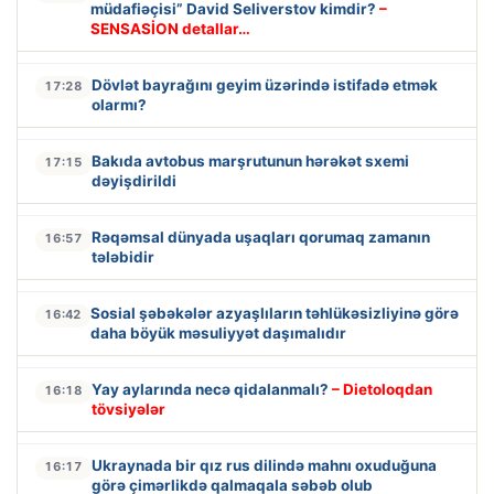
müdafiəçisi” David Seliverstov kimdir?
–
SENSASİON detallar…
Dövlət bayrağını geyim üzərində istifadə etmək
17:28
olarmı?
Bakıda avtobus marşrutunun hərəkət sxemi
17:15
dəyişdirildi
Rəqəmsal dünyada uşaqları qorumaq zamanın
16:57
tələbidir
Sosial şəbəkələr azyaşlıların təhlükəsizliyinə görə
16:42
daha böyük məsuliyyət daşımalıdır
Yay aylarında necə qidalanmalı?
– Dietoloqdan
16:18
tövsiyələr
Ukraynada bir qız rus dilində mahnı oxuduğuna
16:17
görə çimərlikdə qalmaqala səbəb olub