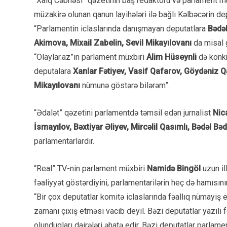
“Xalq Cəbhəsi” qəzetinin baş redaktoru və parlament m
müzakirə olunan qanun layihələri ilə bağlı Kəlbəcərin depu
“Parlamentin iclaslarında danışmayan deputatlara
Bədəl
Akimova, Mixail Zabelin, Sevil Mikayılovanı
da misal g
“Olaylar.az”ın parlament müxbiri
Alim Hüseynli
də konk
deputalara
Xanlar Fətiyev, Vasif Qafarov, Göydəniz Q
Mikayılovanı
nümunə göstərə bilərəm”.
“Ədalət” qəzetini parlamentdə təmsil edən jurnalist
Nic
İsmayılov, Bəxtiyar Əliyev, Mircəlil Qasımlı, Bədəl Bə
parlamentarlardır.
“Real” TV-nin parlament müxbiri
Namidə Bingöl
uzun il
fəaliyyət göstərdiyini, parlamentarilərin heç də hamısını
“Bir çox deputatlar komitə iclaslarında fəallıq nümayiş 
zamanı çıxış etməsi vacib deyil. Bəzi deputatlar yazılı 
olunduqları dairələri əhatə edir. Bəzi deputatlar parlame