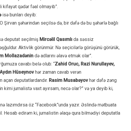
li kifayət qədər fəal olmayıb”.
ə
isə bunları deyib:
O Şirvan şəhərindən seçilsə də, bir dəfə də bu şəhərlə bağlı
isə deputat seçilmiş
Mircəlil Qasımlı
da səssiz
şğuldur. Aktivlik görünmür. Nə seçicilərlə görüşünü görürük,
m Mollazadənin
də adlarını əlavə etmək olar”.
rğumuza cavabı belə olub: “
Zahid Oruc, Razi Nurullayev,
ə Aydın Hüseynov
hər zaman cavab verən
n açan deputatlardandır.
Rasim Musabəyov
hər dəfə zəng
kimi jurnalistə vaxt ayırsam, necə olar?” və ya deyib ki,
, nə lazımdırsa öz “Facebook”unda yazır. Əslində mətbuata
il. Hesab edirəm ki, jurnalistin əlaqə qura bilmədiyi deputatla