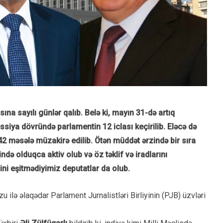
ına sayılı günlər qalıb. Belə ki, mayın 31-də artıq
siya dövründə parlamentin 12 iclası keçirilib. Eləcə də
2 məsələ müzakirə edilib. Ötən müddət ərzində bir sıra
də olduqca aktiv olub və öz təklif və iradlarını
ini eşitmədiyimiz deputatlar da olub.
u ilə əlaqədar Parlament Jurnalistləri Birliyinin (PJB) üzvləri