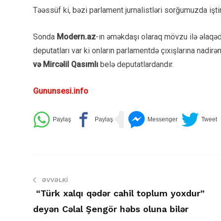
Təəssüf ki, bəzi parlament jurnalistləri sorğumuzda işti
Sonda
Modern.az
-ın əməkdaşı olaraq mövzu ilə əlaqəda
deputatları var ki onların parlamentdə çıxışlarına nadir
və Mircəlil Qasımlı
belə deputatlardandır.
Gununsesi.info
ƏVVƏLKI
“Türk xalqı qədər cahil toplum yoxdur”
deyən Cəlal Şengör həbs oluna bilər