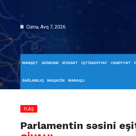
Cümə, Avq 7, 2026
MANŞET
GÜNDƏM
SİYASƏT
İQTİSADİYYAT
CƏMİYYƏT
SAĞLAMLIQ
MAQAZİN
MARAQLI
FLAŞ
Parlamentin səsini eş