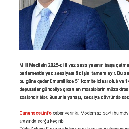
Milli Məclisin 2025-ci il yaz sessiyasının başa çatmas
parlamentin yaz sessiyası öz işini tamamlayır. Bu ses
bu günə qədər ümumilikdə 51 komitə iclası olub və 14
deputatlar gündəliyə çıxarılan məsələlərin müzakirəsin
səsləndiriblər. Bununla yanaşı, sessiya dövründə səs
Gununsesi.info
xəbər verir ki, Modern.az saytı bu mövz
arasında sorğu keçirib.