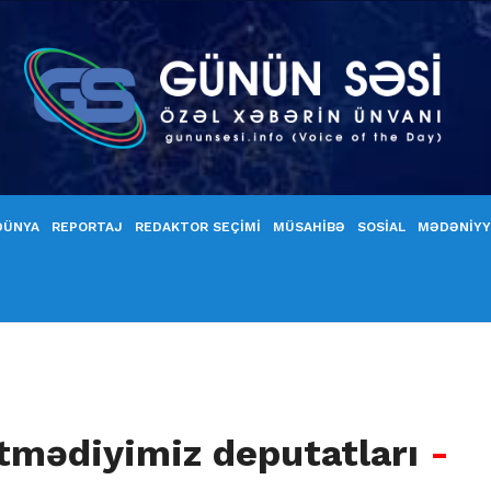
DÜNYA
REPORTAJ
REDAKTOR SEÇİMİ
MÜSAHİBƏ
SOSİAL
MƏDƏNİY
itmədiyimiz deputatları
-