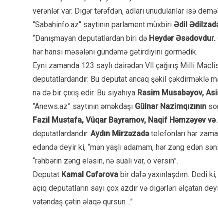
verənlər var. Digər tərəfdən, adları unudulanlar isə demə
“Sabahinfo.az“ saytının parlament müxbiri
Ədil Ədilzad
“Danışmayan deputatlardan biri də
Heydər Əsədovdur.
hər hansı məsələni gündəmə gətirdiyini görmədik.
Eyni zamanda 123 saylı dairədən Vll çağırış Milli Məcl
deputatlardandır. Bu deputat ancaq şəkil çəkdirməklə mə
nə də bir çıxış edir. Bu siyahıya
Rasim Musabəyov, Asi
“Anews.az” saytının əməkdaşı
Gülnar Nazimqızının
so
Fazil Mustafa, Vüqar Bayramov, Naqif Həmzəyev v
deputatlardandır.
Aydın Mirzəzadə
telefonları hər zama
edəndə deyir ki, “mən yaşlı adamam, hər zəng edən sənin 
“rəhbərin zəng eləsin, nə sualı var, o versin”.
Deputat
Kamal Cəfərova
bir dəfə yaxınlaşdım. Dedi ki
açıq deputatların sayı çox azdır və digərləri əlçatan dey
vətəndaş çətin əlaqə qursun…”