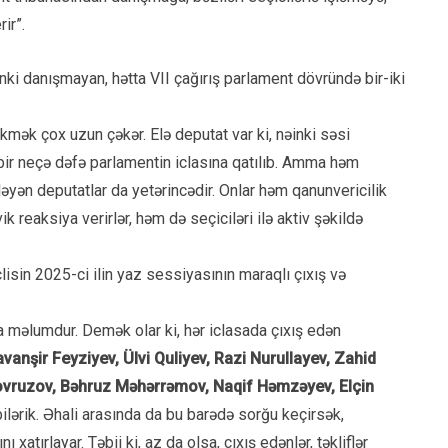
ir”.
inki danışmayan, hətta VII çağırış parlament dövründə bir-iki
kmək çox uzun çəkər. Elə deputat var ki, nəinki səsi
bir neçə dəfə parlamentin iclasına qatılıb. Amma həm
işləyən deputatlar da yetərincədir. Onlar həm qanunvericilik
 reaksiya verirlər, həm də seçiciləri ilə aktiv şəkildə
lisin 2025-ci ilin yaz sessiyasının maraqlı çıxış və
ya məlumdur. Demək olar ki, hər iclasada çıxış edən
anşir Feyziyev, Ülvi Quliyev, Razi Nurullayev, Zahid
vruzov, Bəhruz Məhərrəmov, Naqif Həmzəyev, Elçin
ilərik. Əhali arasında da bu barədə sorğu keçirsək,
 xatırlayar. Təbii ki, az da olsa, çıxış edənlər, təkliflər