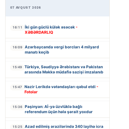
07 AVQUST 2026
İki gün güclü külək əsəcək
-
16:11
XƏBƏRDARLIQ
Azərbaycanda vergi borcları 4 milyard
16:09
manatı keçib
Türkiyə, Səudiyyə Ərəbistanı və Pakistan
15:49
arasında Məkkə müdafiə sazişi imzalanıb
Nazir Lerikdə vətəndaşları qəbul etdi
-
15:47
Fotolar
Paşinyan: Aİ-yə üzvlüklə bağlı
15:36
referendum üçün hələ şərait yoxdur
Azad edilmiş ərazilərində 340 layihə icra
15:25