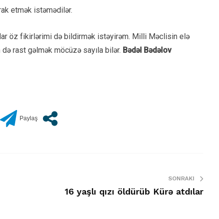
rak etmək istəmədilər.
r öz fikirlərimi də bildirmək istəyirəm. Milli Məclisin elə
ən də rast gəlmək möcüzə sayıla bilər.
Bədəl Bədəlov
SONRAKI
16 yaşlı qızı öldürüb Kürə atdılar