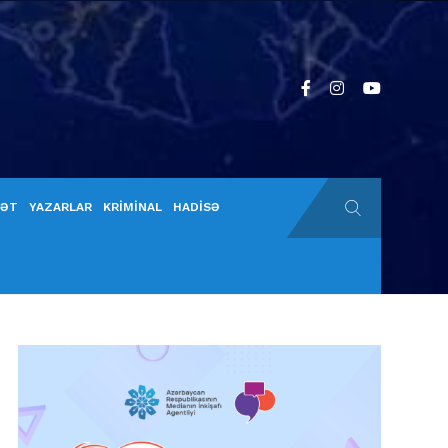
YƏT
YAZARLAR
KRİMİNAL
HADİSƏ