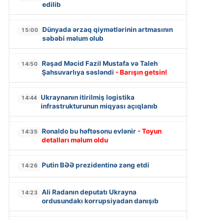
edilib
Dünyada ərzaq qiymətlərinin artmasının
15:00
səbəbi məlum olub
Rəşad Məcid Fazil Mustafa və Taleh
14:50
Şahsuvarlıya səsləndi
- Barışın getsin!
Ukraynanın itirilmiş logistika
14:44
infrastrukturunun miqyası açıqlanıb
Ronaldo bu həftəsonu evlənir
- Toyun
14:35
detalları məlum oldu
Putin BƏƏ prezidentinə zəng etdi
14:26
Ali Radanın deputatı Ukrayna
14:23
ordusundakı korrupsiyadan danışıb