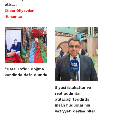
etiraz:
Etibar Əliyevdən
ittihamlar
“Qara Tofiq” doğma
kəndində dəfn olundu
Siyasi islahatlar və
real addımlar
atılacağı təqdirdə
insan hüquqlarının
vəziyyəti dəyişə bilər