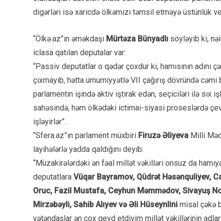
digərləri isə xaricdə ölkəmizi təmsil etməyə üstünlük ver
“Ölkə.az”ın əməkdaşı
Mürtəza Bünyadlı
söyləyib ki, nə
iclasa qatılan deputalar var:
“Passiv deputatlar o qədər çoxdur ki, hamısının adını çə
çıxmayıb, hətta ümumiyyətlə VII çağırış dövründə cəmi 
parlamentin işində aktiv iştirak edən, seçiciləri ilə sıx 
sahəsində, həm ölkədəki ictimai-siyasi proseslərdə çevik
işləyirlər”.
“Sfera.az”ın parlament müxbiri
Firuzə Əliyeva
Milli Məc
layihələrlə yadda qaldığını deyib:
“Müzakirələrdəki ən fəal millət vəkilləri onsuz da hamı
deputatlara
Vüqar Bayramov, Qüdrət Həsənquliyev, Cav
Oruc, Fazil Mustafa, Ceyhun Məmmədov, Sivayuş No
Mirzəbəyli, Sahib Alıyev və Əli Hüseynlini
misal çəkə b
vətəndaşlar ən çox qeyd etdiyim millət vəkillərinin adlarını