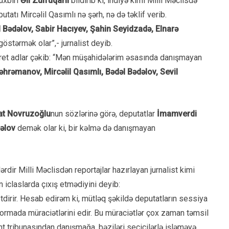
üxbiri
Əli Zülfüqarlı
bildirib ki, indiyə kimi Milli Məclisdə
tatı Mircəlil Qasımlı nə şərh, nə də təklif verib.
 Bədəlov, Sabir Hacıyev, Şahin Seyidzadə, Elnarə
östərmək olar”,- jurnalist deyib.
ret adlar çəkib: “Mən müşahidələrim əsasında danışmayan
əhrəmanov, Mircəlil Qasımlı, Bədəl Bədəlov, Sevil
at Novruzoğlu
nun sözlərinə görə, deputatlar
İmamverdi
dəlov
demək olar ki, bir kəlmə də danışmayan
lərdir Milli Məclisdən reportajlar hazırlayan jurnalist kimi
n iclaslarda çıxış etmədiyini deyib:
etdirir. Hesab edirəm ki, mütləq şəkildə deputatların sessiya
formada müraciətlərini edir. Bu müraciətlər çox zaman təmsil
nt tribunasından danışmağa, bəziləri seçicilərlə işləməyə,