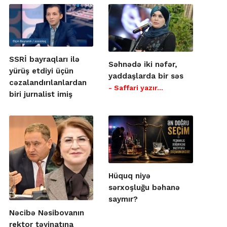
SSRİ bayraqları ilə
Səhnədə iki nəfər,
yürüş etdiyi üçün
yaddaşlarda bir səs
cəzalandırılanlardan
- Saffari yazır…
biri jurnalist imiş
Hüquq niyə
sərxoşluğu bəhanə
saymır?
Nəcibə Nəsibovanın
rektor təyinatına