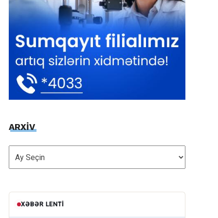
ARXİV
ARXİV
XƏBƏR LENTI