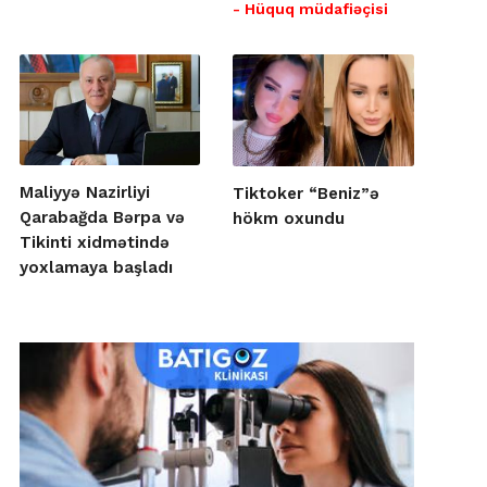
- Hüquq müdafiəçisi
Maliyyə Nazirliyi
Tiktoker “Beniz”ə
Qarabağda Bərpa və
hökm oxundu
Tikinti xidmətində
yoxlamaya başladı