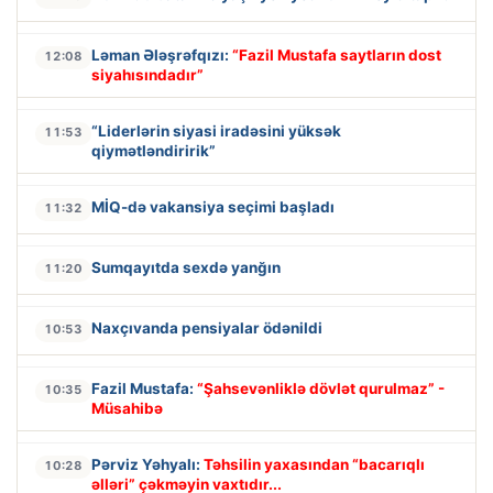
Ləman Ələşrəfqızı:
“Fazil Mustafa saytların dost
12:08
siyahısındadır”
“Liderlərin siyasi iradəsini yüksək
11:53
qiymətləndiririk”
MİQ-də vakansiya seçimi başladı
11:32
Sumqayıtda sexdə yanğın
11:20
Naxçıvanda pensiyalar ödənildi
10:53
Fazil Mustafa:
“Şahsevənliklə dövlət qurulmaz” -
10:35
Müsahibə
Pərviz Yəhyalı:
Təhsilin yaxasından “bacarıqlı
10:28
əlləri” çəkməyin vaxtıdır...