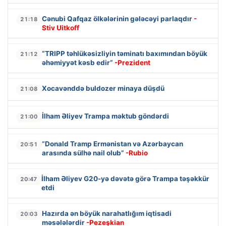
Cənubi Qafqaz ölkələrinin gələcəyi parlaqdır
-
21:18
Stiv Uitkoff
“TRIPP təhlükəsizliyin təminatı baxımından böyük
21:12
əhəmiyyət kəsb edir”
-Prezident
Xocavənddə buldozer minaya düşdü
21:08
İlham Əliyev Trampa məktub göndərdi
21:00
“Donald Tramp Ermənistan və Azərbaycan
20:51
arasında sülhə nail olub”
-Rubio
İlham Əliyev G20-yə dəvətə görə Trampa təşəkkür
20:47
etdi
Hazırda ən böyük narahatlığım iqtisadi
20:03
məsələlərdir
-Pezeşkian