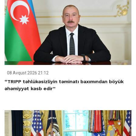
08 Avqust 2026 21:12
“TRIPP təhlükəsizliyin təminatı baxımından böyük
əhəmiyyət kəsb edir”