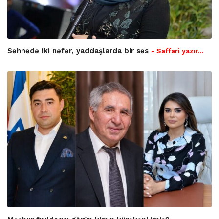
Səhnədə iki nəfər, yaddaşlarda bir səs
- Saffari yazır…