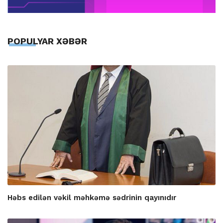
POPULYAR XƏBƏR
Həbs edilən vəkil məhkəmə sədrinin qayınıdır