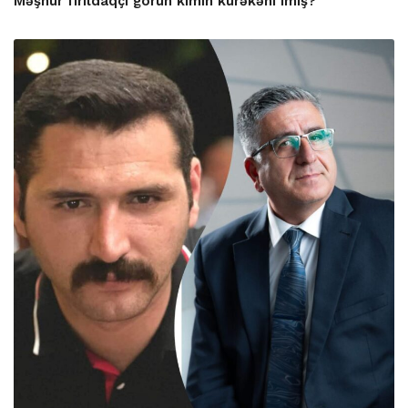
Məşhur fırıldaqçı görün kimin kürəkəni imiş?