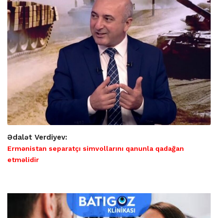
Ədalət Verdiyev:
Ermənistan separatçı simvollarını qanunla qadağan
etməlidir