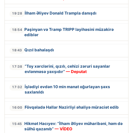
İlham Əliyev Donald Trampla danışdı
19:28
Paşinyan və Tramp TRIPP layihəsini müzakirə
18:54
ediblər
Qızıl bahalaşdı
18:43
“Toy xərclərini, qızılı, cehizi zəruri sayanlar
17:38
evlənməsə yaxşıdır”
— Deputat
İşlədiyi evdən 10 min manat oğurlayan şəxs
17:32
saxlanıldı
Fövqəladə Hallar Nazirliyi əhaliyə müraciət edib
16:00
Hikmət Hacıyev: “İlham Əliyev müharibəni, həm də
15:45
sülhü qazanıb”
— VİDEO