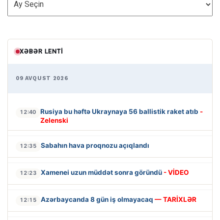
XƏBƏR LENTI
09 AVQUST 2026
Rusiya bu həftə Ukraynaya 56 ballistik raket atıb
-
12:40
Zelenski
Sabahın hava proqnozu açıqlandı
12:35
Xamenei uzun müddət sonra göründü
- VİDEO
12:23
Azərbaycanda 8 gün iş olmayacaq
— TARİXLƏR
12:15