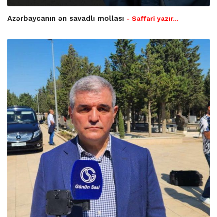
Azərbaycanın ən savadlı mollası
- Saffari yazır…