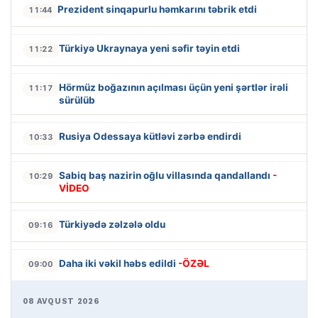
Prezident sinqapurlu həmkarını təbrik etdi
11:44
Türkiyə Ukraynaya yeni səfir təyin etdi
11:22
Hörmüz boğazının açılması üçün yeni şərtlər irəli
11:17
sürülüb
Rusiya Odessaya kütləvi zərbə endirdi
10:33
Sabiq baş nazirin oğlu villasında qandallandı
-
10:29
VİDEO
Türkiyədə zəlzələ oldu
09:16
Daha iki vəkil həbs edildi
-ÖZƏL
09:00
08 AVQUST 2026