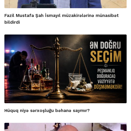
Fazil Mustafa Şah İsmayıl müzakirələrinə münasibət
bildirdi
Hüquq niyə sərxoşluğu bəhanə saymır?