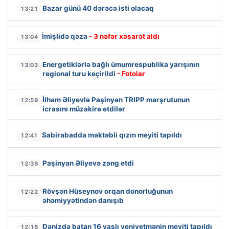
Bazar günü 40 dərəcə isti olacaq
13:21
İmişlidə qəza
- 3 nəfər xəsarət aldı
13:04
Energetiklərlə bağlı ümumrespublika yarışının
13:03
regional turu keçirildi
- Fotolar
İlham Əliyevlə Paşinyan TRIPP marşrutunun
12:59
icrasını müzakirə etdilər
Sabirabadda məktəbli qızın meyiti tapıldı
12:41
Paşinyan Əliyevə zəng etdi
12:39
Rövşən Hüseynov orqan donorluğunun
12:22
əhəmiyyətindən danışıb
Dənizdə batan 16 yaşlı yeniyetmənin meyiti tapıldı
12:16