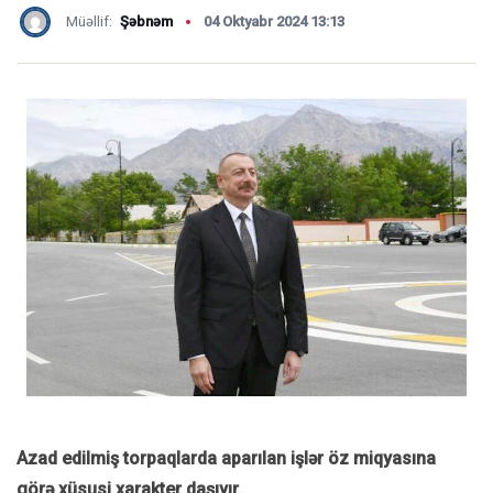
Müəllif:
Şəbnəm
04 Oktyabr 2024 13:13
Azad edilmiş torpaqlarda aparılan işlər öz miqyasına
görə xüsusi xarakter daşıyır.