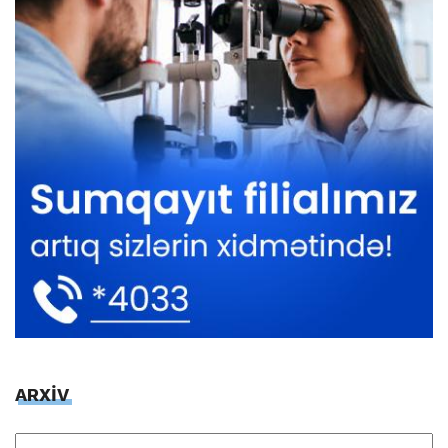
ARXİV
ARXİV