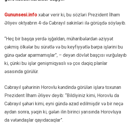
Gununsesi.info
xəbər verir ki, bu sözləri Prezident İlham
Əliyev oktyabrın 4-də Cəbrayıl sakinləri ilə görüşdə söyləyib.
“Heç bir başqa yerdə işğaldan, müharibələrdən əziyyət
çəkmiş ölkələr bu sürətlə və bu keyfiyyətlə bərpa işlərini bu
günə qədər aparmamışlar”, – deyən dövlət başçısı vurğulayıb
ki, çünki bu işlər genişmiqyaslı və çox dəqiq planlar
əsasında görülür.
Cəbrayıl şəhərinin Horovlu kəndində görülən işlərə toxunan
Prezident İlham Əliyev deyib: “Bildiyiniz kimi, Horovlu da
Cəbrayıl şəhəri kimi, eyni gündə azad edilmişdir və bir neçə
aydan sonra, yəqin ki, gələn ilin birinci yarısında Horovluya
da vətəndaşlar qayıdacaqlar”.