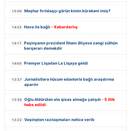
Məşhur fırıldaqçı görün kimin kürəkəni imiş?
15:00
Hava ilə bağlı
- Xəbərdarlıq
14:33
Paşinyanın prezident İlham Əliyevə zəngi sülhün
14:17
bərqərarı deməkdir
Premyer Liqadan La Liqaya getdi
14:05
Jurnalistlərə hücum edənlərlə bağlı araşdırma
13:37
aparılır
Oğlu öldürülən ata qisas almağa çalışdı
- 5 illik
13:30
həbs edildi
Vaşinqton razılaşmaları nəticə verib
13:22