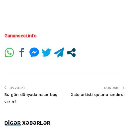
Gununsesi.info
ƏVVƏLKI
SONRAKI
Bu gün dünyada nələr baş
Xalq artisti qolunu sındırdı
verib?
DİGƏR XƏBƏRLƏR