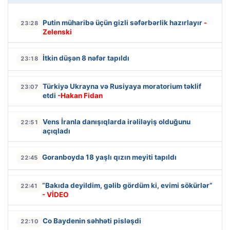
Putin müharibə üçün gizli səfərbərlik hazırlayır
-
23:28
Zelenski
İtkin düşən 8 nəfər tapıldı
23:18
Türkiyə Ukrayna və Rusiyaya moratorium təklif
23:07
etdi
-Hakan Fidan
Vens İranla danışıqlarda irəliləyiş olduğunu
22:51
açıqladı
Goranboyda 18 yaşlı qızın meyiti tapıldı
22:45
“Bakıda deyildim, gəlib gördüm ki, evimi sökürlər”
22:41
- VİDEO
Co Baydenin səhhəti pisləşdi
22:10