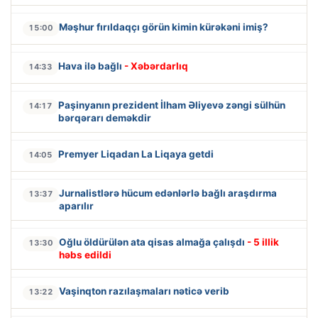
Məşhur fırıldaqçı görün kimin kürəkəni imiş?
15:00
Hava ilə bağlı
- Xəbərdarlıq
14:33
Paşinyanın prezident İlham Əliyevə zəngi sülhün
14:17
bərqərarı deməkdir
Premyer Liqadan La Liqaya getdi
14:05
Jurnalistlərə hücum edənlərlə bağlı araşdırma
13:37
aparılır
Oğlu öldürülən ata qisas almağa çalışdı
- 5 illik
13:30
həbs edildi
Vaşinqton razılaşmaları nəticə verib
13:22