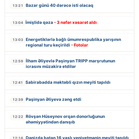
Bazar günü 40 dərəcə isti olacaq
13:21
İmişlidə qəza
- 3 nəfər xəsarət aldı
13:04
Energetiklərlə bağlı ümumrespublika yarışının
13:03
regional turu keçirildi
- Fotolar
İlham Əliyevlə Paşinyan TRIPP marşrutunun
12:59
icrasını müzakirə etdilər
Sabirabadda məktəbli qızın meyiti tapıldı
12:41
Paşinyan Əliyevə zəng etdi
12:39
Rövşən Hüseynov orqan donorluğunun
12:22
əhəmiyyətindən danışıb
Dənizdə batan 16 yaşlı yeniyetmənin meyiti tapıldı
12:16