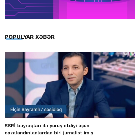
POPULYAR XƏBƏR
SSRİ bayraqları ilə yürüş etdiyi üçün
cəzalandırılanlardan biri jurnalist imiş