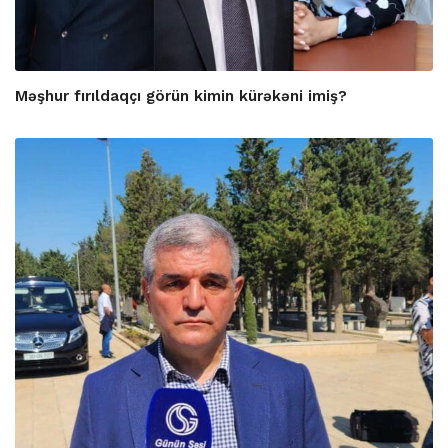
Məşhur fırıldaqçı görün kimin kürəkəni imiş?