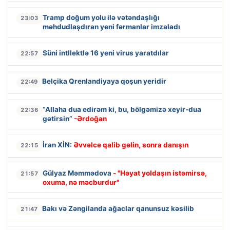
Tramp doğum yolu ilə vətəndaşlığı
23:03
məhdudlaşdıran yeni fərmanlar imzaladı
Süni intllektlə 16 yeni virus yaratdılar
22:57
Belçika Qrenlandiyaya qoşun yeridir
22:49
“Allaha dua edirəm ki, bu, bölgəmizə xeyir-dua
22:36
gətirsin”
-Ərdoğan
İran XİN:
Əvvəlcə qalib gəlin, sonra danışın
22:15
Gülyaz Məmmədova
- "Həyat yoldaşın istəmirsə,
21:57
oxuma, nə məcburdur"
Bakı və Zəngilanda ağaclar qanunsuz kəsilib
21:47