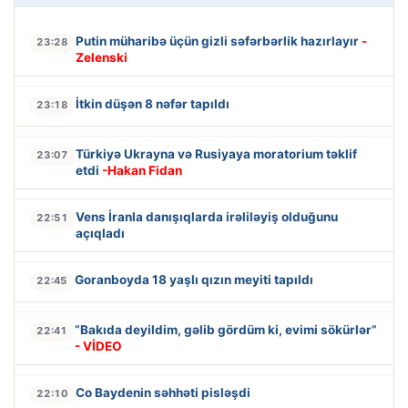
Putin müharibə üçün gizli səfərbərlik hazırlayır
-
23:28
Zelenski
İtkin düşən 8 nəfər tapıldı
23:18
Türkiyə Ukrayna və Rusiyaya moratorium təklif
23:07
etdi
-Hakan Fidan
Vens İranla danışıqlarda irəliləyiş olduğunu
22:51
açıqladı
Goranboyda 18 yaşlı qızın meyiti tapıldı
22:45
“Bakıda deyildim, gəlib gördüm ki, evimi sökürlər”
22:41
- VİDEO
Co Baydenin səhhəti pisləşdi
22:10