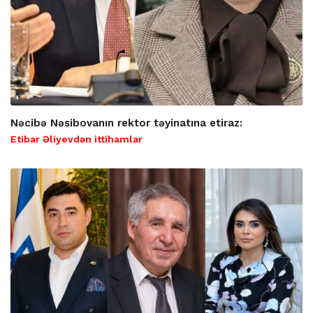
Nəcibə Nəsibovanın rektor təyinatına etiraz:
Etibar Əliyevdən ittihamlar