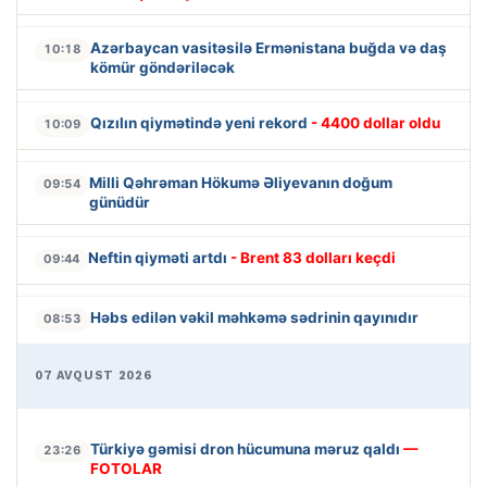
Azərbaycan vasitəsilə Ermənistana buğda və daş
10:18
kömür göndəriləcək
Qızılın qiymətində yeni rekord
- 4400 dollar oldu
10:09
Milli Qəhrəman Hökumə Əliyevanın doğum
09:54
günüdür
Neftin qiyməti artdı
- Brent 83 dolları keçdi
09:44
Həbs edilən vəkil məhkəmə sədrinin qayınıdır
08:53
07 AVQUST 2026
Türkiyə gəmisi dron hücumuna məruz qaldı
—
23:26
FOTOLAR