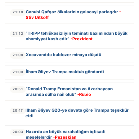
Cənubi Qafqaz ölkələrinin gələcəyi parlaqdır
-
21:18
Stiv Uitkoff
“TRIPP təhlükəsizliyin təminatı baxımından böyük
21:12
əhəmiyyət kəsb edir”
-Prezident
Xocavənddə buldozer minaya düşdü
21:08
İlham Əliyev Trampa məktub göndərdi
21:00
“Donald Tramp Ermənistan və Azərbaycan
20:51
arasında sülhə nail olub”
-Rubio
İlham Əliyev G20-yə dəvətə görə Trampa təşəkkür
20:47
etdi
Hazırda ən böyük narahatlığım iqtisadi
20:03
məsələlərdir
-Pezeşkian