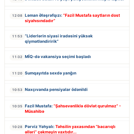
Ləman Ələşrəfqızı:
“Fazil Mustafa saytların dost
12:08
siyahısındadır”
“Liderlərin siyasi iradəsini yüksək
11:53
qiymətləndiririk”
MİQ-də vakansiya seçimi başladı
11:32
Sumqayıtda sexdə yanğın
11:20
Naxçıvanda pensiyalar ödənildi
10:53
Fazil Mustafa:
“Şahsevənliklə dövlət qurulmaz” -
10:35
Müsahibə
Pərviz Yəhyalı:
Təhsilin yaxasından “bacarıqlı
10:28
əlləri” çəkməyin vaxtıdır...