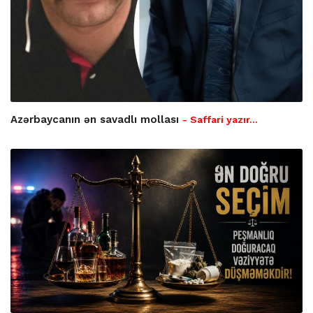
Azərbaycanın ən savadlı mollası
- Saffari yazır…