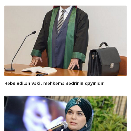
Həbs edilən vəkil məhkəmə sədrinin qayınıdır