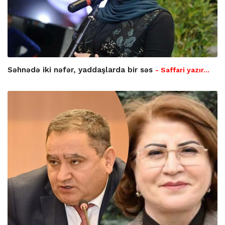
Səhnədə iki nəfər, yaddaşlarda bir səs
- Saffari yazır…