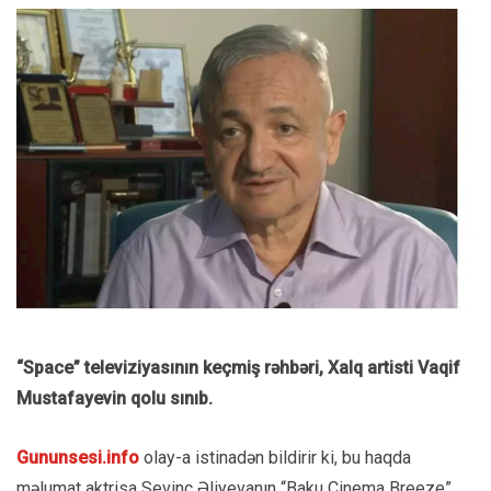
“Space” televiziyasının keçmiş rəhbəri, Xalq artisti Vaqif
Mustafayevin qolu sınıb.
Gununsesi.info
olay-a istinadən bildirir ki, bu haqda
məlumat aktrisa Sevinc Əliyevanın “Baku Cinema Breeze”