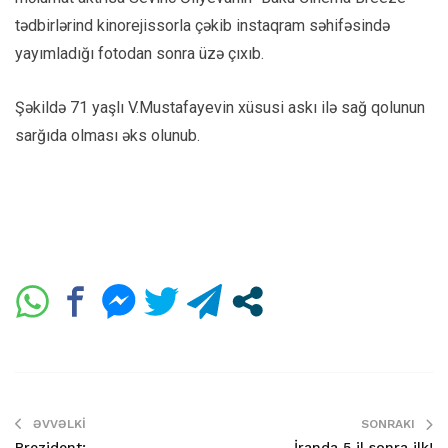
tədbirlərind kinorejissorla çəkib instaqram səhifəsində
yayımladığı fotodan sonra üzə çıxıb.
Şəkildə 71 yaşlı V.Mustafayevin xüsusi askı ilə sağ qolunun
sarğıda olması əks olunub.
ƏVVƏLKI
SONRAKI
Prezident:
İranda 5 il sonra ilk!