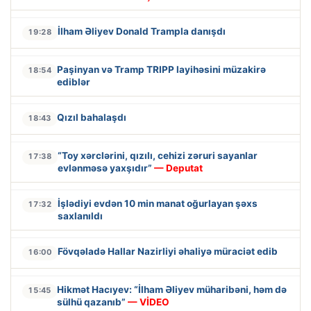
İlham Əliyev Donald Trampla danışdı
19:28
Paşinyan və Tramp TRIPP layihəsini müzakirə
18:54
ediblər
Qızıl bahalaşdı
18:43
“Toy xərclərini, qızılı, cehizi zəruri sayanlar
17:38
evlənməsə yaxşıdır”
— Deputat
İşlədiyi evdən 10 min manat oğurlayan şəxs
17:32
saxlanıldı
Fövqəladə Hallar Nazirliyi əhaliyə müraciət edib
16:00
Hikmət Hacıyev: “İlham Əliyev müharibəni, həm də
15:45
sülhü qazanıb”
— VİDEO