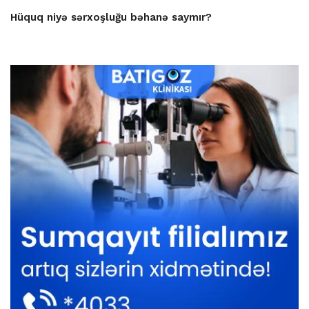
Hüquq niyə sərxoşluğu bəhanə saymır?