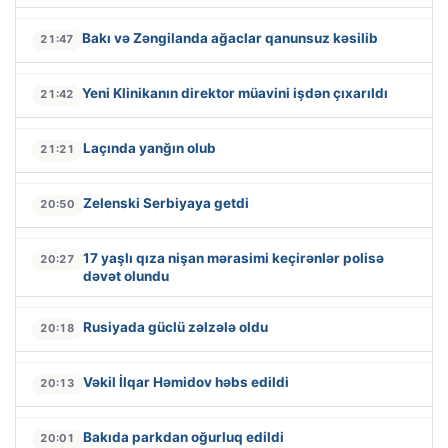
Bakı və Zəngilanda ağaclar qanunsuz kəsilib
21:47
Yeni Klinikanın direktor müavini işdən çıxarıldı
21:42
Laçında yanğın olub
21:21
Zelenski Serbiyaya getdi
20:50
17 yaşlı qıza nişan mərasimi keçirənlər polisə
20:27
dəvət olundu
Rusiyada güclü zəlzələ oldu
20:18
Vəkil İlqar Həmidov həbs edildi
20:13
Bakıda parkdan oğurluq edildi
20:01