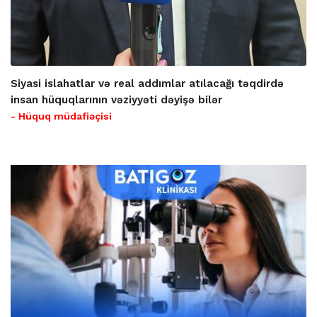
Siyasi islahatlar və real addımlar atılacağı təqdirdə
insan hüquqlarının vəziyyəti dəyişə bilər
- Hüquq müdafiəçisi