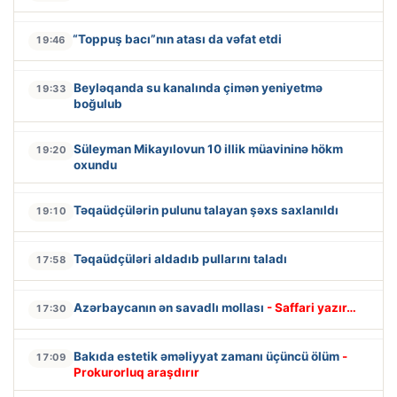
“Toppuş bacı”nın atası da vəfat etdi
19:46
Beyləqanda su kanalında çimən yeniyetmə
19:33
boğulub
Süleyman Mikayılovun 10 illik müavininə hökm
19:20
oxundu
Təqaüdçülərin pulunu talayan şəxs saxlanıldı
19:10
Təqaüdçüləri aldadıb pullarını taladı
17:58
Azərbaycanın ən savadlı mollası
- Saffari yazır…
17:30
Bakıda estetik əməliyyat zamanı üçüncü ölüm
-
17:09
Prokurorluq araşdırır