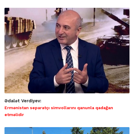
Ədalət Verdiyev:
Ermənistan separatçı simvollarını qanunla qadağan
etməlidir