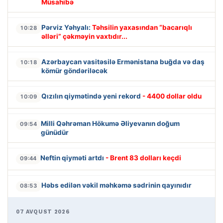
Müsahibə
Pərviz Yəhyalı:
Təhsilin yaxasından “bacarıqlı
10:28
əlləri” çəkməyin vaxtıdır...
Azərbaycan vasitəsilə Ermənistana buğda və daş
10:18
kömür göndəriləcək
Qızılın qiymətində yeni rekord
- 4400 dollar oldu
10:09
Milli Qəhrəman Hökumə Əliyevanın doğum
09:54
günüdür
Neftin qiyməti artdı
- Brent 83 dolları keçdi
09:44
Həbs edilən vəkil məhkəmə sədrinin qayınıdır
08:53
07 AVQUST 2026