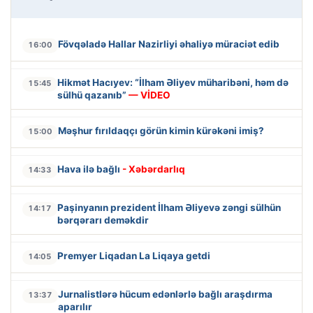
Fövqəladə Hallar Nazirliyi əhaliyə müraciət edib
16:00
Hikmət Hacıyev: “İlham Əliyev müharibəni, həm də
15:45
sülhü qazanıb”
— VİDEO
Məşhur fırıldaqçı görün kimin kürəkəni imiş?
15:00
Hava ilə bağlı
- Xəbərdarlıq
14:33
Paşinyanın prezident İlham Əliyevə zəngi sülhün
14:17
bərqərarı deməkdir
Premyer Liqadan La Liqaya getdi
14:05
Jurnalistlərə hücum edənlərlə bağlı araşdırma
13:37
aparılır