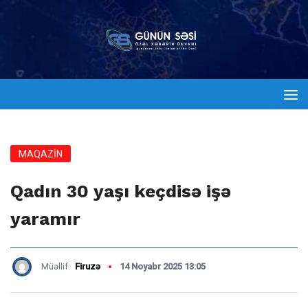
MAQAZİN
Qadın 30 yaşı keçdisə işə
yaramır
Müəllif:
Firuzə
14 Noyabr 2025 13:05