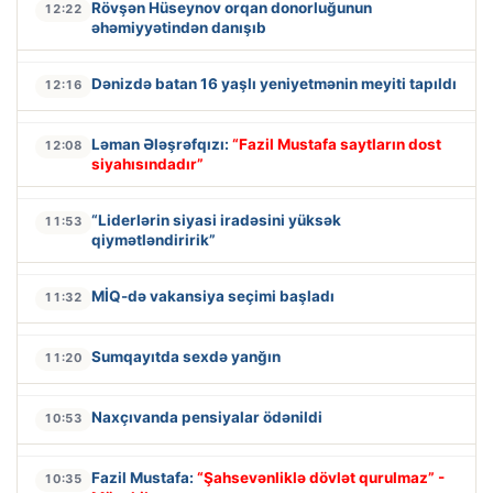
Rövşən Hüseynov orqan donorluğunun
12:22
əhəmiyyətindən danışıb
Dənizdə batan 16 yaşlı yeniyetmənin meyiti tapıldı
12:16
Ləman Ələşrəfqızı:
“Fazil Mustafa saytların dost
12:08
siyahısındadır”
“Liderlərin siyasi iradəsini yüksək
11:53
qiymətləndiririk”
MİQ-də vakansiya seçimi başladı
11:32
Sumqayıtda sexdə yanğın
11:20
Naxçıvanda pensiyalar ödənildi
10:53
Fazil Mustafa:
“Şahsevənliklə dövlət qurulmaz” -
10:35