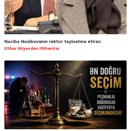
Nəcibə Nəsibovanın rektor təyinatına etiraz:
Etibar Əliyevdən ittihamlar