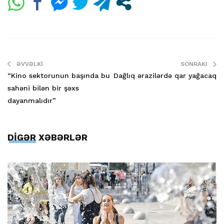
ƏVVƏLKI
SONRAKI
“Kino sektorunun başında bu
Dağlıq ərazilərdə qar yağacaq
sahəni bilən bir şəxs
dayanmalıdır”
DİGƏR XƏBƏRLƏR