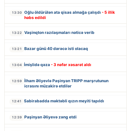
Oğlu öldürülən ata qisas almağa çalışdı
- 5 illik
13:30
həbs edildi
Vaşinqton razılaşmaları nəticə verib
13:22
Bazar günü 40 dərəcə isti olacaq
13:21
İmişlidə qəza
- 3 nəfər xəsarət aldı
13:04
İlham Əliyevlə Paşinyan TRIPP marşrutunun
12:59
icrasını müzakirə etdilər
Sabirabadda məktəbli qızın meyiti tapıldı
12:41
Paşinyan Əliyevə zəng etdi
12:39