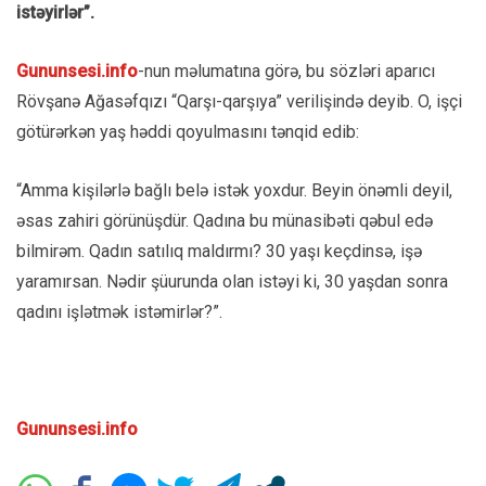
istəyirlər”.
Gununsesi.info
-nun məlumatına görə, bu sözləri aparıcı
Rövşanə Ağasəfqızı “Qarşı-qarşıya” verilişində deyib. O, işçi
götürərkən yaş həddi qoyulmasını tənqid edib:
“Amma kişilərlə bağlı belə istək yoxdur. Beyin önəmli deyil,
əsas zahiri görünüşdür. Qadına bu münasibəti qəbul edə
bilmirəm. Qadın satılıq maldırmı? 30 yaşı keçdinsə, işə
yaramırsan. Nədir şüurunda olan istəyi ki, 30 yaşdan sonra
qadını işlətmək istəmirlər?”.
Gununsesi.info