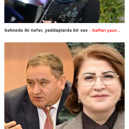
Səhnədə iki nəfər, yaddaşlarda bir səs
- Saffari yazır…