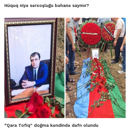
Hüquq niyə sərxoşluğu bəhanə saymır?
“Qara Tofiq” doğma kəndində dəfn olundu