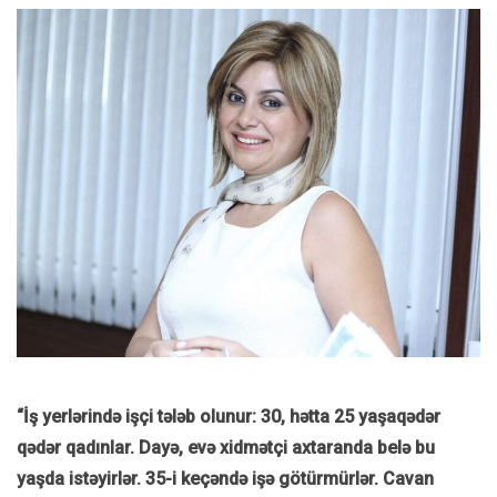
“İş yerlərində işçi tələb olunur: 30, hətta 25 yaşaqədər
qədər qadınlar. Dayə, evə xidmətçi axtaranda belə bu
yaşda istəyirlər. 35-i keçəndə işə götürmürlər. Cavan