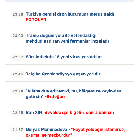
Türkiyə gəmisi dron hücumuna məruz qaldı
—
23:26
FOTOLAR
Tramp doğum yolu ilə vətəndaşlığı
23:03
məhdudlaşdıran yeni fərmanlar imzaladı
Süni intllektlə 16 yeni virus yaratdılar
22:57
Belçika Qrenlandiyaya qoşun yeridir
22:49
“Allaha dua edirəm ki, bu, bölgəmizə xeyir-dua
22:36
gətirsin”
-Ərdoğan
İran XİN:
Əvvəlcə qalib gəlin, sonra danışın
22:15
Gülyaz Məmmədova
- "Həyat yoldaşın istəmirsə,
21:57
oxuma, nə məcburdur"