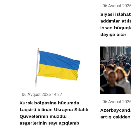
06 Avqust 2026
Siyasi islahat
addımlar atıl
insan hüquqla
dəyişə bilər
06 Avqust 2026 14:37
06 Avqust 2026
Kursk bölgəsinə hücumda
təqsirli bilinən Ukrayna Silahlı
Azərbaycanda 
Qüvvələrinin muzdlu
artıq çəkidən
əsgərlərinin sayı açıqlanıb