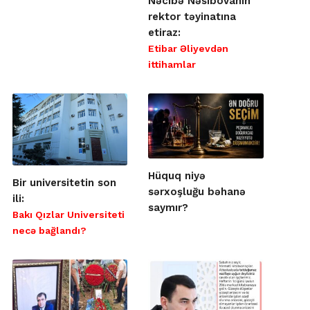
Nəcibə Nəsibovanın
rektor təyinatına
etiraz:
Etibar Əliyevdən
ittihamlar
Hüquq niyə
Bir universitetin son
sərxoşluğu bəhanə
ili:
saymır?
Bakı Qızlar Universiteti
necə bağlandı?