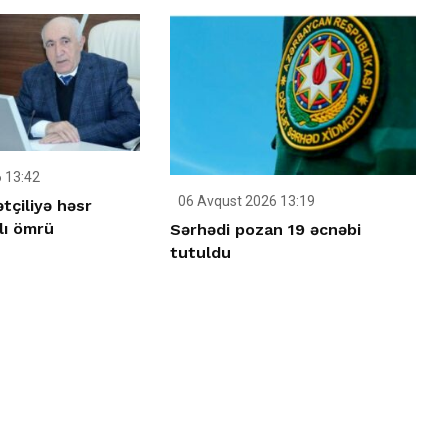
 13:42
06 Avqust 2026 13:19
tçiliyə həsr
lı ömrü
Sərhədi pozan 19 əcnəbi
tutuldu