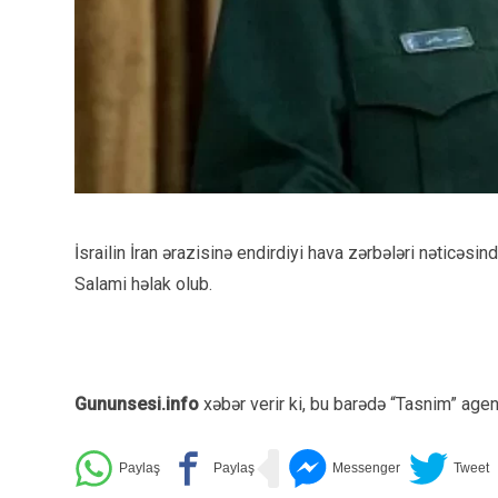
İsrailin İran ərazisinə endirdiyi hava zərbələri nəticəs
Salami həlak olub.
Gununsesi.info
xəbər verir ki, bu barədə “Tasnim” agen