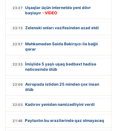
Uşaqlar üçün internetdə yeni dövr
23:27
başlayır
- VİDEO
Zelenski onları vəzifəsindən azad etdi
23:15
Məhkəmədən Səidə Bəkirqızı ilə bağlı
22:57
qərar
İmişlidə 5 yaşlı uşaq bədbəxt hadisə
22:33
nəticəsində ölüb
Avropada istidən 25 mindən çox insan
22:09
ölüb
Kadırov yenidən namizədliyini verdi
22:03
Paytaxtın bu ərazilərində qaz olmayacaq
21:46