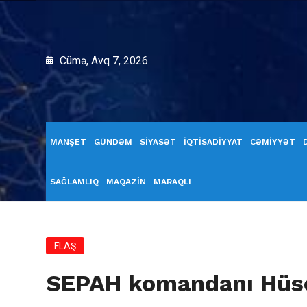
Cümə, Avq 7, 2026
MANŞET
GÜNDƏM
SİYASƏT
İQTİSADİYYAT
CƏMİYYƏT
SAĞLAMLIQ
MAQAZİN
MARAQLI
FLAŞ
SEPAH komandanı Hüse