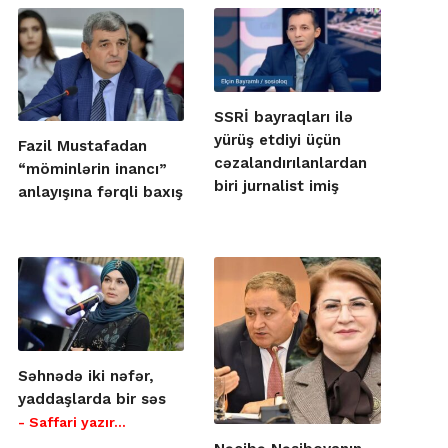
SSRİ bayraqları ilə
yürüş etdiyi üçün
Fazil Mustafadan
cəzalandırılanlardan
“möminlərin inancı”
biri jurnalist imiş
anlayışına fərqli baxış
Səhnədə iki nəfər,
yaddaşlarda bir səs
- Saffari yazır…