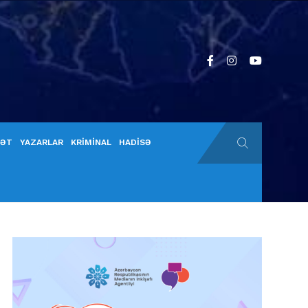
YƏT
YAZARLAR
KRİMİNAL
HADİSƏ