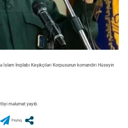
ində İslam İnqilabı Keşikçiləri Korpusunun komandiri Hüseyin
tliyi məlumat yayıb.