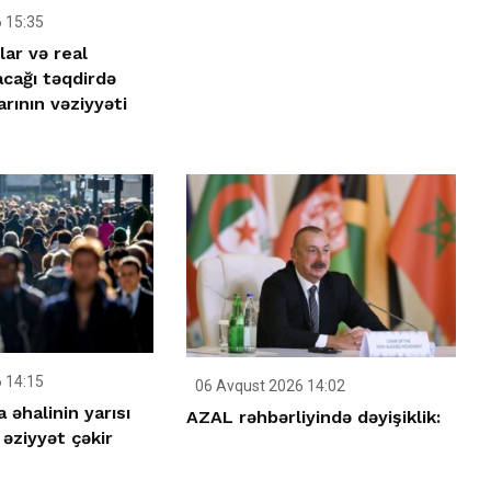
 15:35
lar və real
acağı təqdirdə
rının vəziyyəti
 14:15
06 Avqust 2026 14:02
əhalinin yarısı
AZAL rəhbərliyində dəyişiklik:
 əziyyət çəkir