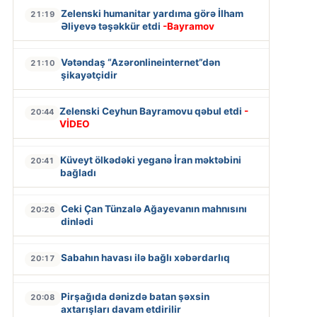
Zelenski humanitar yardıma görə İlham
21:19
Əliyevə təşəkkür etdi
-Bayramov
Vətəndaş “Azəronlineinternet”dən
21:10
şikayətçidir
Zelenski Ceyhun Bayramovu qəbul etdi
-
20:44
VİDEO
Küveyt ölkədəki yeganə İran məktəbini
20:41
bağladı
Ceki Çan Tünzalə Ağayevanın mahnısını
20:26
dinlədi
Sabahın havası ilə bağlı xəbərdarlıq
20:17
Pirşağıda dənizdə batan şəxsin
20:08
axtarışları davam etdirilir