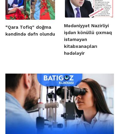
Mədəniyyət Nazirliyi
“Qara Tofiq” doğma
işdən könüllü çıxmaq
kəndində dəfn olundu
istəməyən
kitabxanaçıları
hədələyir