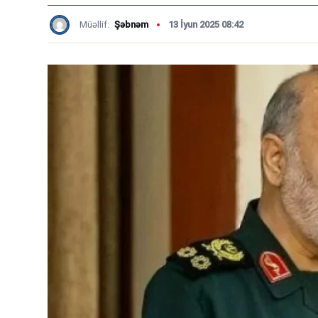
Müəllif:
Şəbnəm
13 İyun 2025 08:42