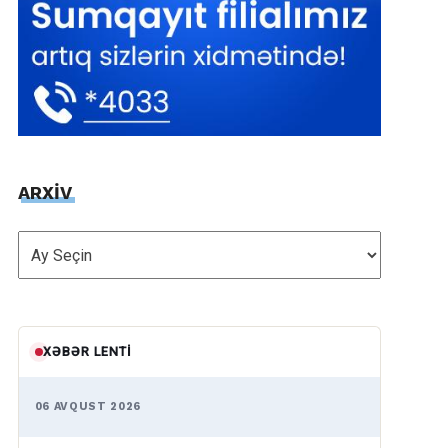
ARXİV
ARXİV
XƏBƏR LENTI
06 AVQUST 2026