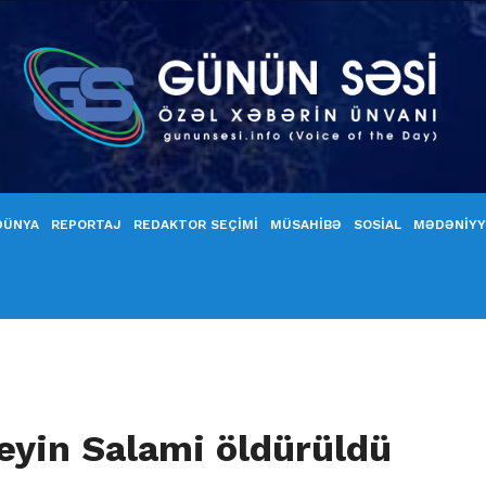
DÜNYA
REPORTAJ
REDAKTOR SEÇİMİ
MÜSAHİBƏ
SOSİAL
MƏDƏNİY
yin Salami öldürüldü