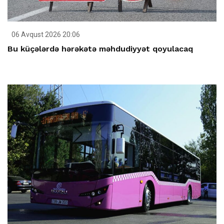
06 Avqust 2026 20:06
Bu küçələrdə hərəkətə məhdudiyyət qoyulacaq