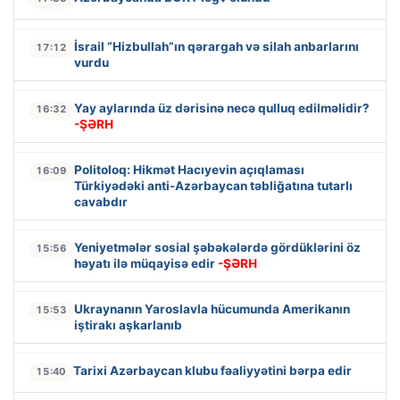
İsrail “Hizbullah”ın qərargah və silah anbarlarını
17:12
vurdu
Yay aylarında üz dərisinə necə qulluq edilməlidir?
16:32
-ŞƏRH
Politoloq: Hikmət Hacıyevin açıqlaması
16:09
Türkiyədəki anti-Azərbaycan təbliğatına tutarlı
cavabdır
Yeniyetmələr sosial şəbəkələrdə gördüklərini öz
15:56
həyatı ilə müqayisə edir
-ŞƏRH
Ukraynanın Yaroslavla hücumunda Amerikanın
15:53
iştirakı aşkarlanıb
Tarixi Azərbaycan klubu fəaliyyətini bərpa edir
15:40