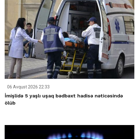
06 Avqust 2026 22:33
İmişlidə 5 yaşlı uşaq bədbəxt hadisə nəticəsində
ölüb