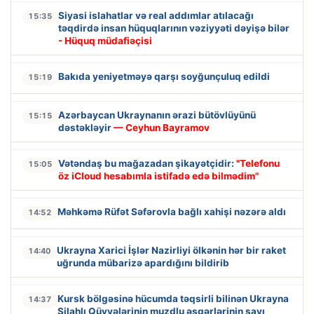
Siyasi islahatlar və real addımlar atılacağı
15:35
təqdirdə insan hüquqlarının vəziyyəti dəyişə bilər
- Hüquq müdafiəçisi
Bakıda yeniyetməyə qarşı soyğunçuluq edildi
15:19
Azərbaycan Ukraynanın ərazi bütövlüyünü
15:15
dəstəkləyir
— Ceyhun Bayramov
Vətəndaş bu mağazadan şikayətçidir:
"Telefonu
15:05
öz iCloud hesabımla istifadə edə bilmədim"
Məhkəmə Rüfət Səfərovla bağlı xahişi nəzərə aldı
14:52
Ukrayna Xarici İşlər Nazirliyi ölkənin hər bir raket
14:40
uğrunda mübarizə apardığını bildirib
Kursk bölgəsinə hücumda təqsirli bilinən Ukrayna
14:37
Silahlı Qüvvələrinin muzdlu əsgərlərinin sayı