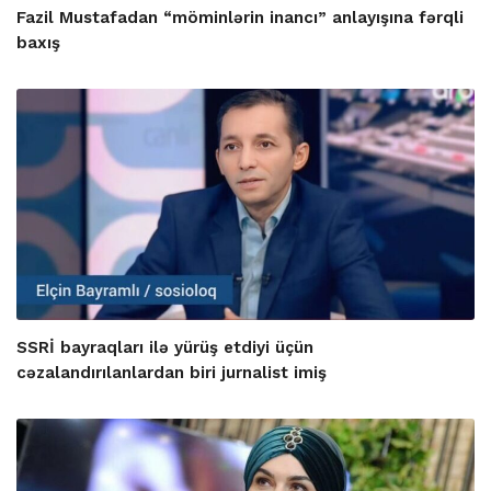
Fazil Mustafadan “möminlərin inancı” anlayışına fərqli
baxış
SSRİ bayraqları ilə yürüş etdiyi üçün
cəzalandırılanlardan biri jurnalist imiş