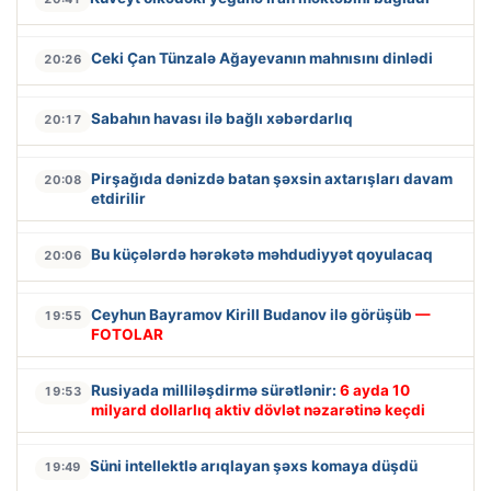
Ceki Çan Tünzalə Ağayevanın mahnısını dinlədi
20:26
Sabahın havası ilə bağlı xəbərdarlıq
20:17
Pirşağıda dənizdə batan şəxsin axtarışları davam
20:08
etdirilir
Bu küçələrdə hərəkətə məhdudiyyət qoyulacaq
20:06
Ceyhun Bayramov Kirill Budanov ilə görüşüb
—
19:55
FOTOLAR
Rusiyada milliləşdirmə sürətlənir:
6 ayda 10
19:53
milyard dollarlıq aktiv dövlət nəzarətinə keçdi
Süni intellektlə arıqlayan şəxs komaya düşdü
19:49