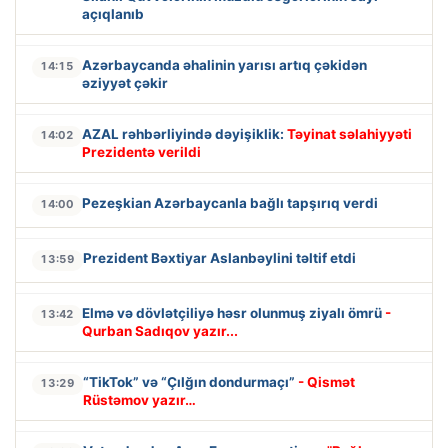
açıqlanıb
Azərbaycanda əhalinin yarısı artıq çəkidən
14:15
əziyyət çəkir
AZAL rəhbərliyində dəyişiklik:
Təyinat səlahiyyəti
14:02
Prezidentə verildi
Pezeşkian Azərbaycanla bağlı tapşırıq verdi
14:00
Prezident Bəxtiyar Aslanbəylini təltif etdi
13:59
Elmə və dövlətçiliyə həsr olunmuş ziyalı ömrü
-
13:42
Qurban Sadıqov yazır...
“TikTok” və “Çılğın dondurmaçı”
- Qismət
13:29
Rüstəmov yazır…