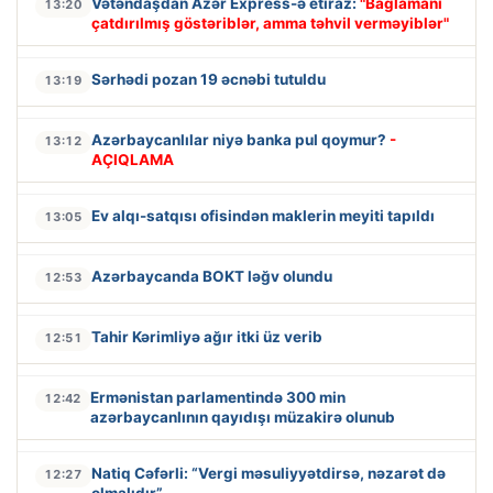
Vətəndaşdan Azər Express-ə etiraz:
"Bağlamanı
13:20
çatdırılmış göstəriblər, amma təhvil verməyiblər"
Sərhədi pozan 19 əcnəbi tutuldu
13:19
Azərbaycanlılar niyə banka pul qoymur?
-
13:12
AÇIQLAMA
Ev alqı-satqısı ofisindən maklerin meyiti tapıldı
13:05
Azərbaycanda BOKT ləğv olundu
12:53
Tahir Kərimliyə ağır itki üz verib
12:51
Ermənistan parlamentində 300 min
12:42
azərbaycanlının qayıdışı müzakirə olunub
Natiq Cəfərli: “Vergi məsuliyyətdirsə, nəzarət də
12:27
olmalıdır”