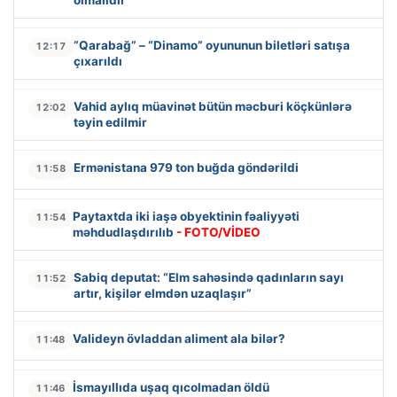
“Qarabağ” – “Dinamo” oyununun biletləri satışa
12:17
çıxarıldı
Vahid aylıq müavinət bütün məcburi köçkünlərə
12:02
təyin edilmir
Ermənistana 979 ton buğda göndərildi
11:58
Paytaxtda iki iaşə obyektinin fəaliyyəti
11:54
məhdudlaşdırılıb
- FOTO/VİDEO
Sabiq deputat: “Elm sahəsində qadınların sayı
11:52
artır, kişilər elmdən uzaqlaşır”
Valideyn övladdan aliment ala bilər?
11:48
İsmayıllıda uşaq qıcolmadan öldü
11:46