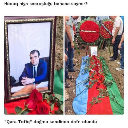
Hüquq niyə sərxoşluğu bəhanə saymır?
“Qara Tofiq” doğma kəndində dəfn olundu