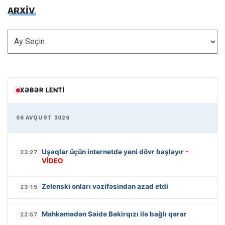
ARXİV
ARXİV
XƏBƏR LENTI
06 AVQUST 2026
Uşaqlar üçün internetdə yeni dövr başlayır
-
23:27
VİDEO
Zelenski onları vəzifəsindən azad etdi
23:15
Məhkəmədən Səidə Bəkirqızı ilə bağlı qərar
22:57