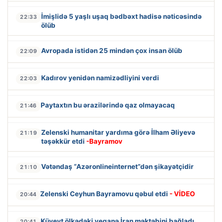
İmişlidə 5 yaşlı uşaq bədbəxt hadisə nəticəsində
22:33
ölüb
Avropada istidən 25 mindən çox insan ölüb
22:09
Kadırov yenidən namizədliyini verdi
22:03
Paytaxtın bu ərazilərində qaz olmayacaq
21:46
Zelenski humanitar yardıma görə İlham Əliyevə
21:19
təşəkkür etdi
-Bayramov
Vətəndaş “Azəronlineinternet”dən şikayətçidir
21:10
Zelenski Ceyhun Bayramovu qəbul etdi
- VİDEO
20:44
Küveyt ölkədəki yeganə İran məktəbini bağladı
20:41