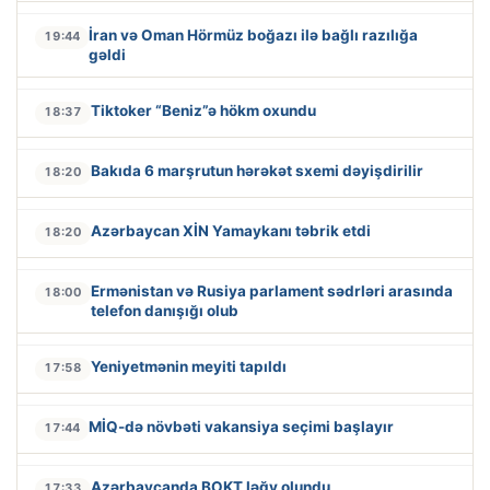
İran və Oman Hörmüz boğazı ilə bağlı razılığa
19:44
gəldi
Tiktoker “Beniz”ə hökm oxundu
18:37
Bakıda 6 marşrutun hərəkət sxemi dəyişdirilir
18:20
Azərbaycan XİN Yamaykanı təbrik etdi
18:20
Ermənistan və Rusiya parlament sədrləri arasında
18:00
telefon danışığı olub
Yeniyetmənin meyiti tapıldı
17:58
MİQ-də növbəti vakansiya seçimi başlayır
17:44
Azərbaycanda BOKT ləğv olundu
17:33