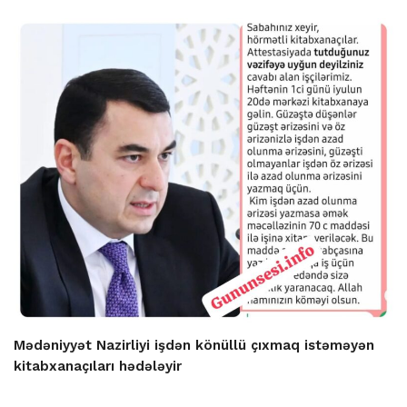
Mədəniyyət Nazirliyi işdən könüllü çıxmaq istəməyən
kitabxanaçıları hədələyir