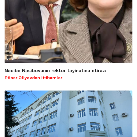
Nəcibə Nəsibovanın rektor təyinatına etiraz:
Etibar Əliyevdən ittihamlar