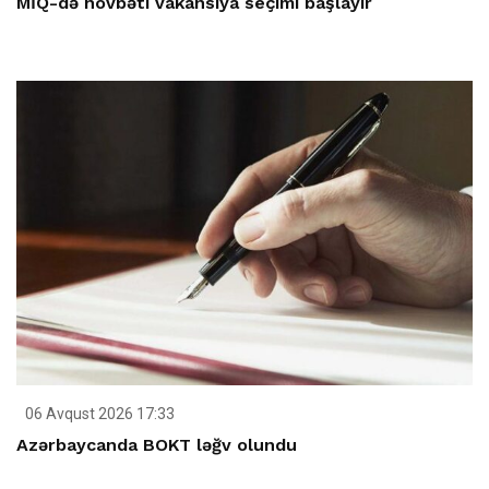
MİQ-də növbəti vakansiya seçimi başlayır
06 Avqust 2026 17:33
Azərbaycanda BOKT ləğv olundu