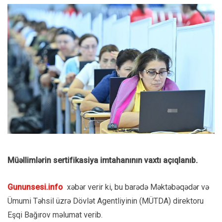
Müəllimlərin sertifikasiya imtahanının vaxtı açıqlanıb.
Gununsesi.info
xəbər verir ki, bu barədə Məktəbəqədər və
Ümumi Təhsil üzrə Dövlət Agentliyinin (MÜTDA) direktoru
Eşqi Bağırov məlumat verib.