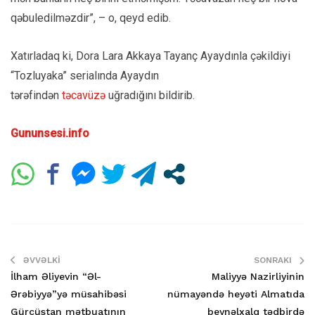
qəbuledilməzdir”, – o, qeyd edib.
Xatırladaq ki, Dora Lara Akkaya Tayanç Ayaydınla çəkildiyi
“Tozluyaka” serialında Ayaydın
tərəfindən
təcavüzə
uğradığını bildirib.
Gununsesi.info
ƏVVƏLKI
SONRAKI
İlham Əliyevin “Əl-
Maliyyə Nazirliyinin
Ərəbiyyə”yə müsahibəsi
nümayəndə heyəti Almatıda
Gürcüstan mətbuatının
beynəlxalq tədbirdə