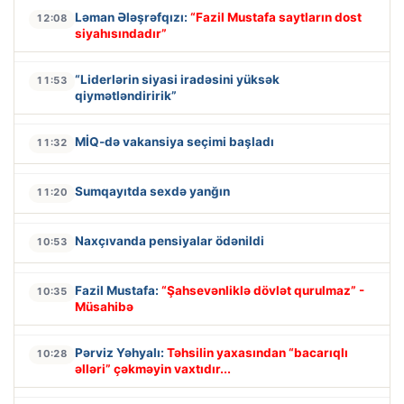
Ləman Ələşrəfqızı:
“Fazil Mustafa saytların dost
12:08
siyahısındadır”
“Liderlərin siyasi iradəsini yüksək
11:53
qiymətləndiririk”
MİQ-də vakansiya seçimi başladı
11:32
Sumqayıtda sexdə yanğın
11:20
Naxçıvanda pensiyalar ödənildi
10:53
Fazil Mustafa:
“Şahsevənliklə dövlət qurulmaz” -
10:35
Müsahibə
Pərviz Yəhyalı:
Təhsilin yaxasından “bacarıqlı
10:28
əlləri” çəkməyin vaxtıdır...