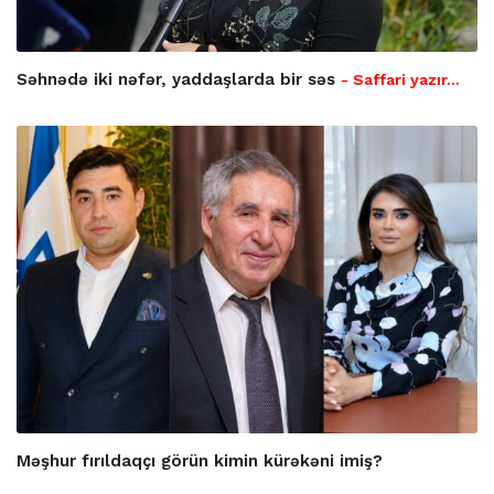
Səhnədə iki nəfər, yaddaşlarda bir səs
- Saffari yazır…
Məşhur fırıldaqçı görün kimin kürəkəni imiş?