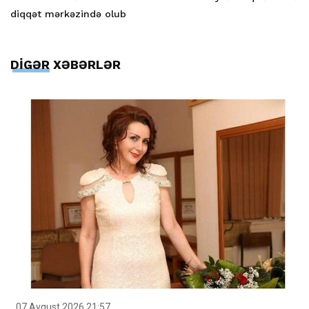
diqqət mərkəzində olub
DİGƏR XƏBƏRLƏR
07 Avqust 2026 21:57