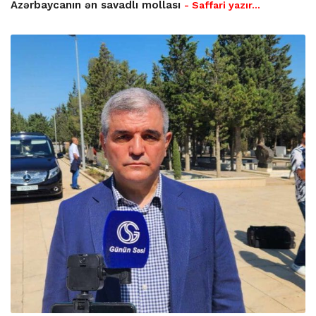
Azərbaycanın ən savadlı mollası
- Saffari yazır…