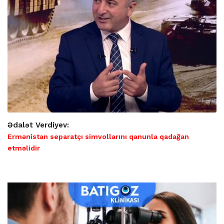
Ədalət Verdiyev:
Ermənistan separatçı simvollarını qanunla qadağan
etməlidir