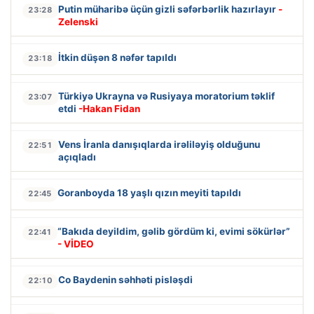
Putin müharibə üçün gizli səfərbərlik hazırlayır
-
23:28
Zelenski
İtkin düşən 8 nəfər tapıldı
23:18
Türkiyə Ukrayna və Rusiyaya moratorium təklif
23:07
etdi
-Hakan Fidan
Vens İranla danışıqlarda irəliləyiş olduğunu
22:51
açıqladı
Goranboyda 18 yaşlı qızın meyiti tapıldı
22:45
“Bakıda deyildim, gəlib gördüm ki, evimi sökürlər”
22:41
- VİDEO
Co Baydenin səhhəti pisləşdi
22:10