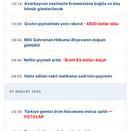
Azərbaycan vasitəsilə Ermənistana buğda və daş
10:18
kömür göndəriləcək
Qızılın qiymətində yeni rekord
- 4400 dollar oldu
10:09
Milli Qəhrəman Hökumə Əliyevanın doğum
09:54
günüdür
Neftin qiyməti artdı
- Brent 83 dolları keçdi
09:44
Həbs edilən vəkil məhkəmə sədrinin qayınıdır
08:53
07 AVQUST 2026
Türkiyə gəmisi dron hücumuna məruz qaldı
—
23:26
FOTOLAR