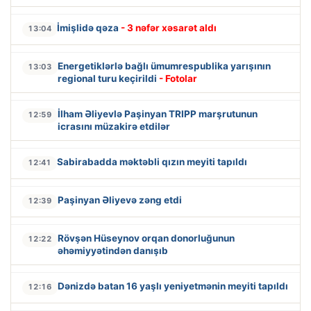
İmişlidə qəza
- 3 nəfər xəsarət aldı
13:04
Energetiklərlə bağlı ümumrespublika yarışının
13:03
regional turu keçirildi
- Fotolar
İlham Əliyevlə Paşinyan TRIPP marşrutunun
12:59
icrasını müzakirə etdilər
Sabirabadda məktəbli qızın meyiti tapıldı
12:41
Paşinyan Əliyevə zəng etdi
12:39
Rövşən Hüseynov orqan donorluğunun
12:22
əhəmiyyətindən danışıb
Dənizdə batan 16 yaşlı yeniyetmənin meyiti tapıldı
12:16