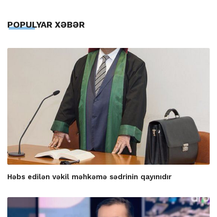
POPULYAR XƏBƏR
Həbs edilən vəkil məhkəmə sədrinin qayınıdır