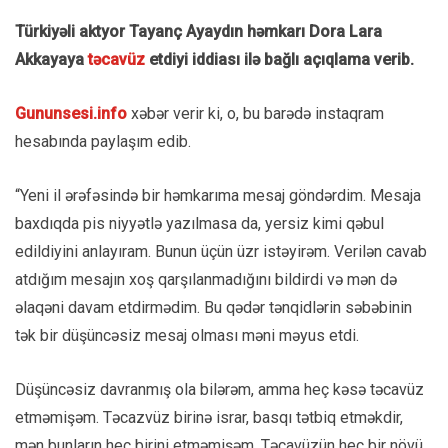
Türkiyəli aktyor Tayanç Ayaydın həmkarı Dora Lara
Akkayaya
təcavüz
etdiyi iddiası ilə bağlı açıqlama verib.
Gununsesi.info
xəbər verir ki, o, bu barədə instaqram
hesabında paylaşım edib.
“Yeni il ərəfəsində bir həmkarıma mesaj göndərdim. Mesaja
baxdıqda pis niyyətlə yazılmasa da, yersiz kimi qəbul
edildiyini anlayıram. Bunun üçün üzr istəyirəm. Verilən cavab
atdığım mesajın xoş qarşılanmadığını bildirdi və mən də
əlaqəni davam etdirmədim. Bu qədər tənqidlərin səbəbinin
tək bir düşüncəsiz mesaj olması məni məyus etdi.
Düşüncəsiz davranmış ola bilərəm, amma heç kəsə təcavüz
etməmişəm. Təcazvüz birinə israr, basqı tətbiq etməkdir,
mən bunların heç birini etməmişəm. Təcavüzün heç bir növü