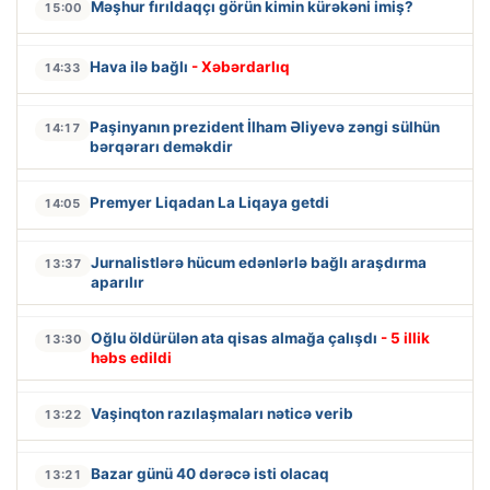
Məşhur fırıldaqçı görün kimin kürəkəni imiş?
15:00
Hava ilə bağlı
- Xəbərdarlıq
14:33
Paşinyanın prezident İlham Əliyevə zəngi sülhün
14:17
bərqərarı deməkdir
Premyer Liqadan La Liqaya getdi
14:05
Jurnalistlərə hücum edənlərlə bağlı araşdırma
13:37
aparılır
Oğlu öldürülən ata qisas almağa çalışdı
- 5 illik
13:30
həbs edildi
Vaşinqton razılaşmaları nəticə verib
13:22
Bazar günü 40 dərəcə isti olacaq
13:21