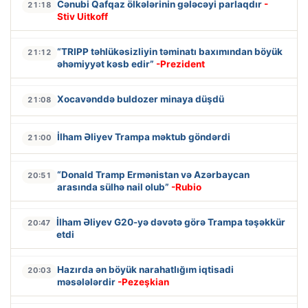
Cənubi Qafqaz ölkələrinin gələcəyi parlaqdır
-
21:18
Stiv Uitkoff
“TRIPP təhlükəsizliyin təminatı baxımından böyük
21:12
əhəmiyyət kəsb edir”
-Prezident
Xocavənddə buldozer minaya düşdü
21:08
İlham Əliyev Trampa məktub göndərdi
21:00
“Donald Tramp Ermənistan və Azərbaycan
20:51
arasında sülhə nail olub”
-Rubio
İlham Əliyev G20-yə dəvətə görə Trampa təşəkkür
20:47
etdi
Hazırda ən böyük narahatlığım iqtisadi
20:03
məsələlərdir
-Pezeşkian