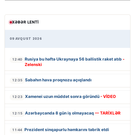
XƏBƏR LENTI
09 AVQUST 2026
Rusiya bu həftə Ukraynaya 56 ballistik raket atıb
-
12:40
Zelenski
Sabahın hava proqnozu açıqlandı
12:35
Xamenei uzun müddət sonra göründü
- VİDEO
12:23
Azərbaycanda 8 gün iş olmayacaq
— TARİXLƏR
12:15
Prezident sinqapurlu həmkarını təbrik etdi
11:44