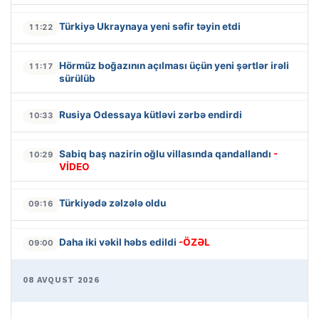
Türkiyə Ukraynaya yeni səfir təyin etdi
11:22
Hörmüz boğazının açılması üçün yeni şərtlər irəli
11:17
sürülüb
Rusiya Odessaya kütləvi zərbə endirdi
10:33
Sabiq baş nazirin oğlu villasında qandallandı
-
10:29
VİDEO
Türkiyədə zəlzələ oldu
09:16
Daha iki vəkil həbs edildi
-ÖZƏL
09:00
08 AVQUST 2026