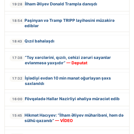
İlham Əliyev Donald Trampla danışdı
19:28
Paşinyan və Tramp TRIPP layihəsini müzakirə
18:54
ediblər
Qızıl bahalaşdı
18:43
“Toy xərclərini, qızılı, cehizi zəruri sayanlar
17:38
evlənməsə yaxşıdır”
— Deputat
İşlədiyi evdən 10 min manat oğurlayan şəxs
17:32
saxlanıldı
Fövqəladə Hallar Nazirliyi əhaliyə müraciət edib
16:00
Hikmət Hacıyev: “İlham Əliyev müharibəni, həm də
15:45
sülhü qazanıb”
— VİDEO