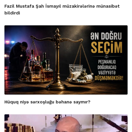
Fazil Mustafa Şah İsmayıl müzakirələrinə münasibət
bildirdi
Hüquq niyə sərxoşluğu bəhanə saymır?