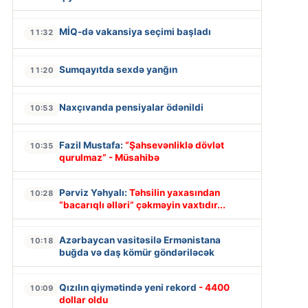
MİQ-də vakansiya seçimi başladı
11:32
Sumqayıtda sexdə yanğın
11:20
Naxçıvanda pensiyalar ödənildi
10:53
Fazil Mustafa:
“Şahsevənliklə dövlət
10:35
qurulmaz” - Müsahibə
Pərviz Yəhyalı:
Təhsilin yaxasından
10:28
“bacarıqlı əlləri” çəkməyin vaxtıdır...
Azərbaycan vasitəsilə Ermənistana
10:18
buğda və daş kömür göndəriləcək
Qızılın qiymətində yeni rekord
- 4400
10:09
dollar oldu