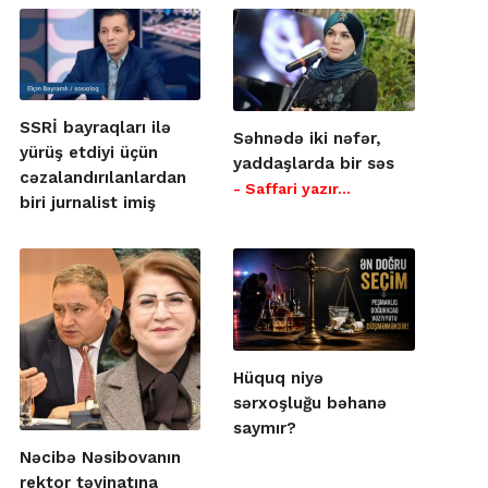
SSRİ bayraqları ilə
Səhnədə iki nəfər,
yürüş etdiyi üçün
yaddaşlarda bir səs
cəzalandırılanlardan
- Saffari yazır…
biri jurnalist imiş
Hüquq niyə
sərxoşluğu bəhanə
saymır?
Nəcibə Nəsibovanın
rektor təyinatına