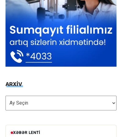
ARXİV
ARXİV
XƏBƏR LENTI