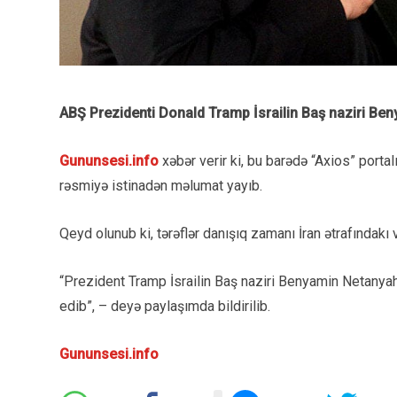
ABŞ Prezidenti Donald Tramp İsrailin Baş naziri Beny
Gununsesi.info
xəbər verir ki, bu barədə “Axios” portal
rəsmiyə istinadən məlumat yayıb.
Qeyd olunub ki, tərəflər danışıq zamanı İran ətrafındakı 
“Prezident Tramp İsrailin Baş naziri Benyamin Netanyahu
edib”, – deyə paylaşımda bildirilib.
Gununsesi.info