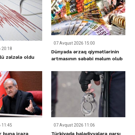
07 Avqust 2026 15:00
 20:18
Dünyada ərzaq qiymətlərinin
ü zəlzələ oldu
artmasının səbəbi məlum olub
 11:45
07 Avqust 2026 11:06
r buna icazə
Türkiyədə bələdiyyələrə qarşı