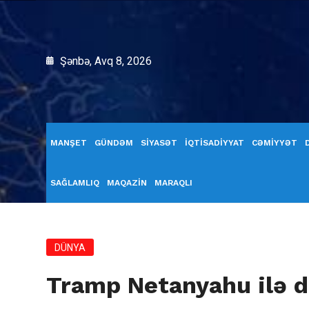
Şənbə, Avq 8, 2026
MANŞET
GÜNDƏM
SİYASƏT
İQTİSADİYYAT
CƏMİYYƏT
SAĞLAMLIQ
MAQAZİN
MARAQLI
DÜNYA
Tramp Netanyahu ilə d