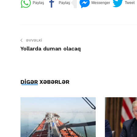
ƏVVƏLKI
Yollarda duman olacaq
DİGƏR XƏBƏRLƏR