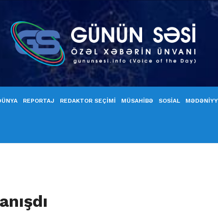
DÜNYA
REPORTAJ
REDAKTOR SEÇİMİ
MÜSAHİBƏ
SOSİAL
MƏDƏNİY
anışdı