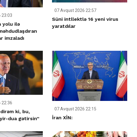
07 Avqust 2026 22:57
 23:03
Süni intllektlə 16 yeni virus
yolu ilə
yaratdılar
 məhdudlaşdıran
r imzaladı
 22:36
07 Avqust 2026 22:15
dirəm ki, bu,
İran XİN:
ir-dua gətirsin”