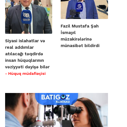
Fazil Mustafa Şah
İsmayıl
müzakirələrinə
Siyasi islahatlar və
münasibət bildirdi
real addımlar
atılacağı təqdirdə
insan hüquqlarının
vəziyyəti dəyişə bilər
- Hüquq müdafiəçisi