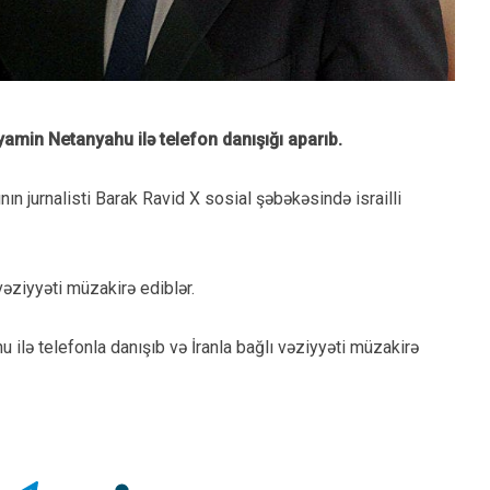
amin Netanyahu ilə telefon danışığı aparıb.
ının jurnalisti Barak Ravid X sosial şəbəkəsində israilli
vəziyyəti müzakirə ediblər.
 ilə telefonla danışıb və İranla bağlı vəziyyəti müzakirə