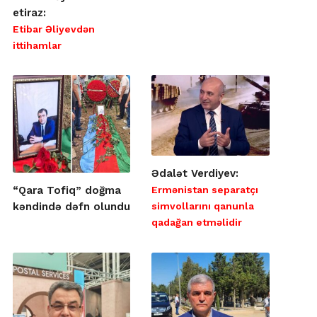
etiraz:
Etibar Əliyevdən
ittihamlar
Ədalət Verdiyev:
Ermənistan separatçı
“Qara Tofiq” doğma
simvollarını qanunla
kəndində dəfn olundu
qadağan etməlidir