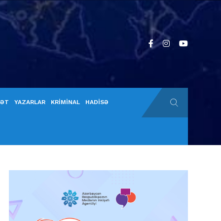
YƏT
YAZARLAR
KRİMİNAL
HADİSƏ