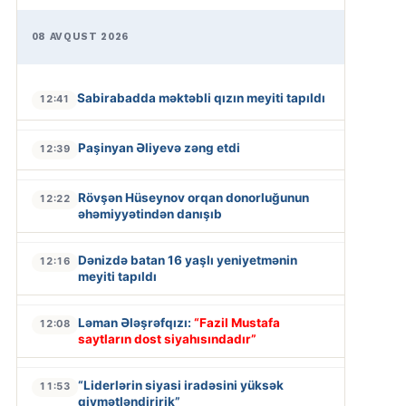
08 AVQUST 2026
Sabirabadda məktəbli qızın meyiti tapıldı
12:41
Paşinyan Əliyevə zəng etdi
12:39
Rövşən Hüseynov orqan donorluğunun
12:22
əhəmiyyətindən danışıb
Dənizdə batan 16 yaşlı yeniyetmənin
12:16
meyiti tapıldı
Ləman Ələşrəfqızı:
“Fazil Mustafa
12:08
saytların dost siyahısındadır”
“Liderlərin siyasi iradəsini yüksək
11:53
qiymətləndiririk”