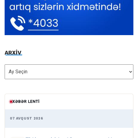
ARXİV
ARXİV
XƏBƏR LENTI
07 AVQUST 2026