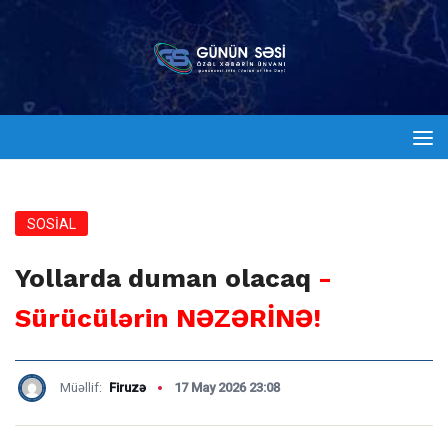
SOSİAL
Yollarda duman olacaq
-
Sürücülərin NƏZƏRİNƏ!
Müəllif:
Firuzə
17 May 2026 23:08