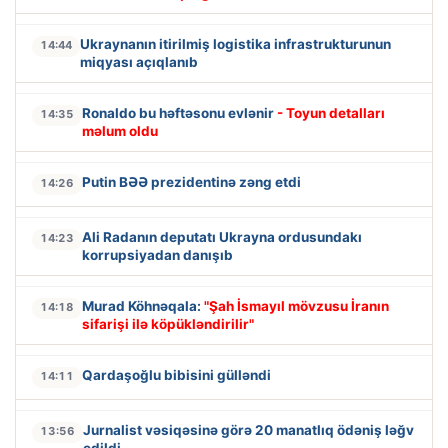
Ukraynanın itirilmiş logistika infrastrukturunun
14:44
miqyası açıqlanıb
Ronaldo bu həftəsonu evlənir
- Toyun detalları
14:35
məlum oldu
Putin BƏƏ prezidentinə zəng etdi
14:26
Ali Radanın deputatı Ukrayna ordusundakı
14:23
korrupsiyadan danışıb
Murad Köhnəqala:
"Şah İsmayıl mövzusu İranın
14:18
sifarişi ilə köpükləndirilir"
Qardaşoğlu bibisini gülləndi
14:11
Jurnalist vəsiqəsinə görə 20 manatlıq ödəniş ləğv
13:56
edildi