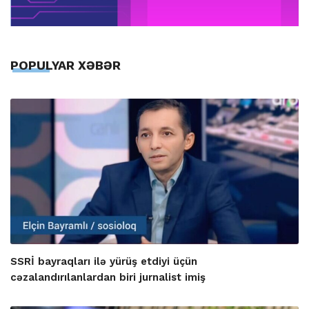
POPULYAR XƏBƏR
SSRİ bayraqları ilə yürüş etdiyi üçün
cəzalandırılanlardan biri jurnalist imiş