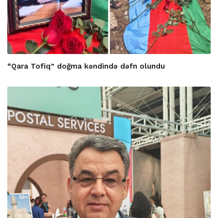
“Qara Tofiq” doğma kəndində dəfn olundu