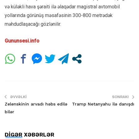
və küləkli hava şəraiti ilə əlaqədar magistral avtomobil
yollarında görünüş məsafəsinin 300-800 metrədək
məhdudlaşacağı gözlənilir.
Gununsesi.info
ƏVVƏLKI
SONRAKI
Zelenskinin arvadı həbs edilə
Tramp Netanyahu ilə danışdı
bilər
DİGƏR XƏBƏRLƏR