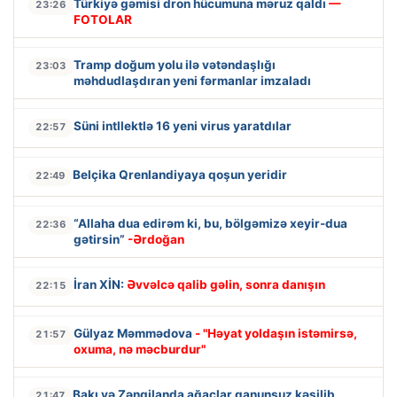
Türkiyə gəmisi dron hücumuna məruz qaldı
—
23:26
FOTOLAR
Tramp doğum yolu ilə vətəndaşlığı
23:03
məhdudlaşdıran yeni fərmanlar imzaladı
Süni intllektlə 16 yeni virus yaratdılar
22:57
Belçika Qrenlandiyaya qoşun yeridir
22:49
“Allaha dua edirəm ki, bu, bölgəmizə xeyir-dua
22:36
gətirsin”
-Ərdoğan
İran XİN:
Əvvəlcə qalib gəlin, sonra danışın
22:15
Gülyaz Məmmədova
- "Həyat yoldaşın istəmirsə,
21:57
oxuma, nə məcburdur"
Bakı və Zəngilanda ağaclar qanunsuz kəsilib
21:47