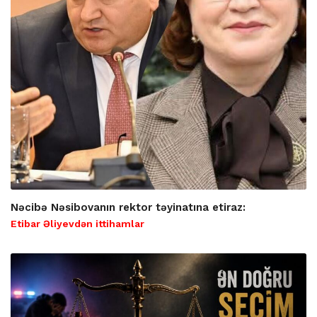
Nəcibə Nəsibovanın rektor təyinatına etiraz:
Etibar Əliyevdən ittihamlar