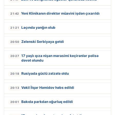
Yeni Klinikanın direktor müavini işdən çıxarıldı
21:42
Laçında yanğın olub
21:21
Zelenski Serbiyaya getdi
20:50
17 yaşlı qıza nişan mərasimi keçirənlər polisə
20:27
dəvət olundu
Rusiyada güclü zəlzələ oldu
20:18
Vəkil İlqar Həmidov həbs edildi
20:13
Bakıda parkdan oğurluq edildi
20:01