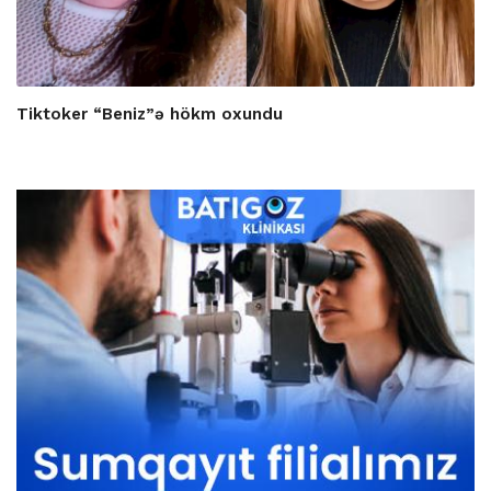
Tiktoker “Beniz”ə hökm oxundu