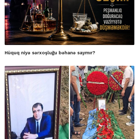
Hüquq niyə sərxoşluğu bəhanə saymır?