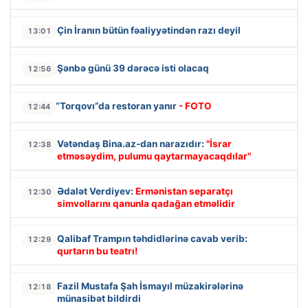
Çin İranın bütün fəaliyyətindən razı deyil
13:01
Şənbə günü 39 dərəcə isti olacaq
12:56
“Torqovı”da restoran yanır
- FOTO
12:44
Vətəndaş Bina.az-dan narazıdır:
"İsrar
12:38
etməsəydim, pulumu qaytarmayacaqdılar"
Ədalət Verdiyev:
Ermənistan separatçı
12:30
simvollarını qanunla qadağan etməlidir
Qalibaf Trampın təhdidlərinə cavab verib:
12:29
qurtarın bu teatrı!
Fazil Mustafa Şah İsmayıl müzakirələrinə
12:18
münasibət bildirdi