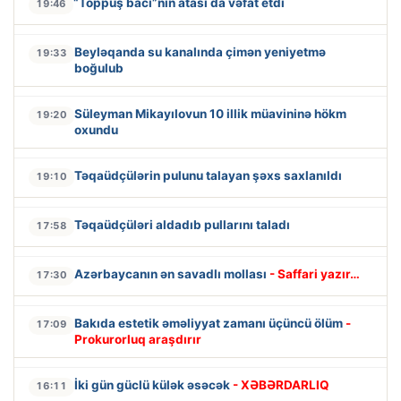
“Toppuş bacı”nın atası da vəfat etdi
19:46
Beyləqanda su kanalında çimən yeniyetmə
19:33
boğulub
Süleyman Mikayılovun 10 illik müavininə hökm
19:20
oxundu
Təqaüdçülərin pulunu talayan şəxs saxlanıldı
19:10
Təqaüdçüləri aldadıb pullarını taladı
17:58
Azərbaycanın ən savadlı mollası
- Saffari yazır…
17:30
Bakıda estetik əməliyyat zamanı üçüncü ölüm
-
17:09
Prokurorluq araşdırır
İki gün güclü külək əsəcək
- XƏBƏRDARLIQ
16:11