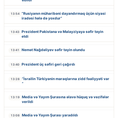
“Rusiyanın müharibəni dayandırmaq üçün siyasi
13:54
iradəsi hələ də yoxdur”
Prezident Pakistana və Malayziyaya səfir təyin
13:43
etdi
Nemət Nağdəliyev səfir təyin olundu
13:41
Prezident üç səfiri geri çağırdı
13:40
“İsrailin Türkiyənin maraqlarına zidd fəaliyyəti var
13:28
“
Media və Yayım Şurasına əlavə hüquq və vəzifələr
13:19
verildi
Media və Yayım Şurası yaradıldı
13:08