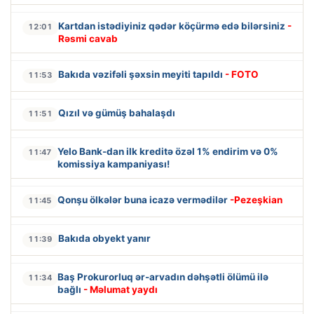
Kartdan istədiyiniz qədər köçürmə edə bilərsiniz
-
12:01
Rəsmi cavab
Bakıda vəzifəli şəxsin meyiti tapıldı
- FOTO
11:53
Qızıl və gümüş bahalaşdı
11:51
Yelo Bank-dan ilk kreditə özəl 1% endirim və 0%
11:47
komissiya kampaniyası!
Qonşu ölkələr buna icazə vermədilər
-Pezeşkian
11:45
Bakıda obyekt yanır
11:39
Baş Prokurorluq ər-arvadın dəhşətli ölümü ilə
11:34
bağlı
- Məlumat yaydı