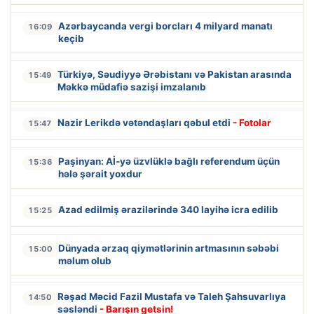
Azərbaycanda vergi borcları 4 milyard manatı
16:09
keçib
Türkiyə, Səudiyyə Ərəbistanı və Pakistan arasında
15:49
Məkkə müdafiə sazişi imzalanıb
Nazir Lerikdə vətəndaşları qəbul etdi
- Fotolar
15:47
Paşinyan: Aİ-yə üzvlüklə bağlı referendum üçün
15:36
hələ şərait yoxdur
Azad edilmiş ərazilərində 340 layihə icra edilib
15:25
Dünyada ərzaq qiymətlərinin artmasının səbəbi
15:00
məlum olub
Rəşad Məcid Fazil Mustafa və Taleh Şahsuvarlıya
14:50
səsləndi
- Barışın getsin!