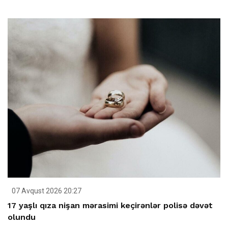
07 Avqust 2026 20:27
17 yaşlı qıza nişan mərasimi keçirənlər polisə dəvət
olundu