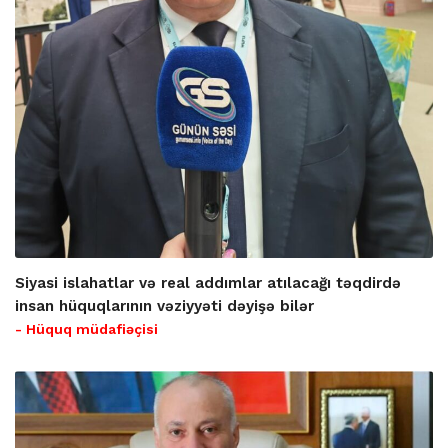
Siyasi islahatlar və real addımlar atılacağı təqdirdə
insan hüquqlarının vəziyyəti dəyişə bilər
- Hüquq müdafiəçisi