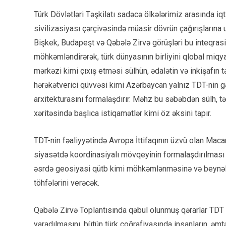
Türk Dövlətləri Təşkilatı sadəcə ölkələrimiz arasında iqt
sivilizasiyası çərçivəsində müasir dövrün çağırışlarına u
Bişkek, Budapeşt və Qəbələ Zirvə görüşləri bu inteqrasiya
möhkəmləndirərək, türk dünyasının birliyini qlobal miqya
mərkəzi kimi çıxış etməsi sülhün, ədalətin və inkişafın 
hərəkətverici qüvvəsi kimi Azərbaycan yalnız TDT-nin gə
arxitekturasını formalaşdırır. Məhz bu səbəbdən sülh, təh
xəritəsində başlıca istiqamətlər kimi öz əksini tapır.
TDT-nin fəaliyyətində Avropa İttifaqının üzvü olan Macarı
siyasətdə koordinasiyalı mövqeyinin formalaşdırılması 
əsrdə geosiyasi qütb kimi möhkəmlənməsinə və beynəl
töhfələrini verəcək.
Qəbələ Zirvə Toplantısında qəbul olunmuş qərarlar TDT 
yaradılmasını, bütün türk coğrafiyasında insanların, əmt