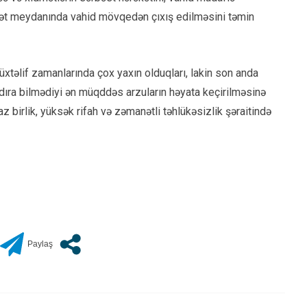
asət meydanında vahid mövqedən çıxış edilməsini təmin
 müxtəlif zamanlarında çox yaxın olduqları, lakin son anda
aşdıra bilmədiyi ən müqddəs arzuların həyata keçirilməsinə
az birlik, yüksək rifah və zəmanətli təhlükəsizlik şəraitində