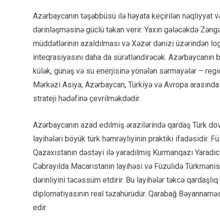
Azərbaycanın təşəbbüsü ilə həyata keçirilən nəqliyyat və
dərinləşməsinə güclü təkan verir. Yaxın gələcəkdə Zəngə
müddətlərinin azaldılması və Xəzər dənizi üzərindən logi
inteqrasiyasını daha da sürətləndirəcək. Azərbaycanın b
külək, günəş və su enerjisinə yönələn sərmayələr – region
Mərkəzi Asiya, Azərbaycan, Türkiyə və Avropa arasında y
strateji hədəfinə çevrilməkdədir.
Azərbaycanın azad edilmiş ərazilərində qardaş Türk dövlət
layihələri böyük türk həmrəyliyinin praktiki ifadəsidir.
Qazaxıstanın dəstəyi ilə yaradılmış Kurmanqazı Yaradıc
Cəbrayılda Macarıstanın layihəsi və Füzulidə Türkmənist
dərinliyini təcəssüm etdirir. Bu layihələr təkcə qardaşl
diplomatiyasının real təzahürüdür. Qarabağ Bəyannaməsi
edir.