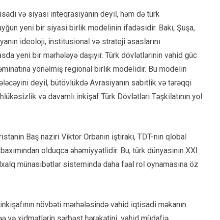
isadi və siyasi inteqrasiyanın deyil, həm də türk
yğun yeni bir siyasi birlik modelinin ifadəsidir. Bakı, Şuşa,
nın ideoloji, institusional və strateji əsaslarını
sda yeni bir mərhələyə daşıyır. Türk dövlətlərinin vahid güc
təminatına yönəlmiş regional birlik modelidir. Bu modelin
ləcəyini deyil, bütövlükdə Avrasiyanın sabitlik və tərəqqi
lükəsizlik və davamlı inkişaf Türk Dövlətləri Təşkilatının yol
stanın Baş naziri Viktor Orbanın iştirakı, TDT-nin qlobal
baxımından olduqca əhəmiyyətlidir. Bu, türk dünyasının XXI
xalq münasibətlər sistemində daha fəal rol oynamasına öz
inkişafının növbəti mərhələsində vahid iqtisadi məkanın
əə və xidmətlərin sərbəst hərəkətini, vahid müdafiə