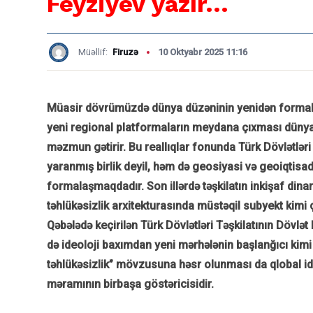
Feyziyev yazır...
Müəllif:
Firuzə
10 Oktyabr 2025 11:16
Müasir dövrümüzdə dünya düzəninin yenidən formal
yeni regional platformaların meydana çıxması dünyada 
məzmun gətirir. Bu reallıqlar fonunda Türk Dövlətləri
yaranmış birlik deyil, həm də geosiyasi və geoiqtisad
formalaşmaqdadır. Son illərdə təşkilatın inkişaf dinami
təhlükəsizlik arxitekturasında müstəqil subyekt kimi 
Qəbələdə keçirilən Türk Dövlətləri Təşkilatının Dövlə
də ideoloji baxımdan yeni mərhələnin başlanğıcı kimi
təhlükəsizlik” mövzusuna həsr olunması da qlobal id
məramının birbaşa göstəricisidir.