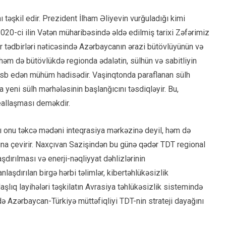
ı təşkil edir. Prezident İlham Əliyevin vurğuladığı kimi
020-ci ilin Vətən müharibəsində əldə edilmiş tarixi Zəfərimiz
or tədbirləri nəticəsində Azərbaycanın ərazi bütövlüyünün və
 həm də bütövlükdə regionda ədalətin, sülhün və sabitliyin
sb edən mühüm hadisədir. Vaşinqtonda paraflanan sülh
 yeni sülh mərhələsinin başlanğıcını təsdiqləyir. Bu,
eallaşması deməkdir.
ası onu təkcə mədəni inteqrasiya mərkəzinə deyil, həm də
sına çevirir. Naxçıvan Sazişindən bu günə qədər TDT regional
dırılması və enerji-nəqliyyat dəhlizlərinin
laşdırılan birgə hərbi təlimlər, kibertəhlükəsizlik
lıq layihələri təşkilatın Avrasiya təhlükəsizlik sistemində
 Azərbaycan-Türkiyə müttəfiqliyi TDT-nin strateji dayağını