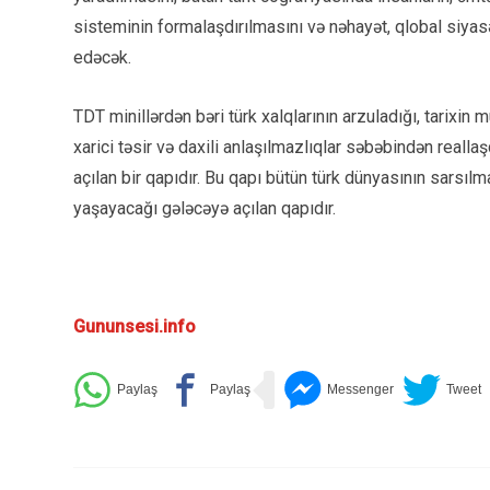
sisteminin formalaşdırılmasını və nəhayət, qlobal siy
edəcək.
TDT minillərdən bəri türk xalqlarının arzuladığı, tarixin
xarici təsir və daxili anlaşılmazlıqlar səbəbindən reall
açılan bir qapıdır. Bu qapı bütün türk dünyasının sarsılm
yaşayacağı gələcəyə açılan qapıdır.
Gununsesi.info