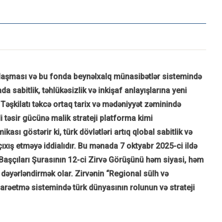
aşması və bu fonda beynəlxalq münasibətlər sistemində
sabitlik, təhlükəsizlik və inkişaf anlayışlarına yeni
 Təşkilatı təkcə ortaq tarix və mədəniyyət zəminində
i təsir gücünə malik strateji platforma kimi
kası göstərir ki, türk dövlətləri artıq qlobal sabitlik və
çıxış etməyə iddialıdır. Bu mənada 7 oktyabr 2025-ci ildə
t Başçıları Şurasının 12-ci Zirvə Görüşünü həm siyasi, həm
 dəyərləndirmək olar. Zirvənin “Regional sülh və
arəetmə sistemində türk dünyasının rolunun və strateji