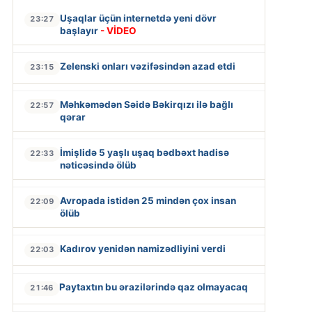
Uşaqlar üçün internetdə yeni dövr
23:27
başlayır
- VİDEO
Zelenski onları vəzifəsindən azad etdi
23:15
Məhkəmədən Səidə Bəkirqızı ilə bağlı
22:57
qərar
İmişlidə 5 yaşlı uşaq bədbəxt hadisə
22:33
nəticəsində ölüb
Avropada istidən 25 mindən çox insan
22:09
ölüb
Kadırov yenidən namizədliyini verdi
22:03
Paytaxtın bu ərazilərində qaz olmayacaq
21:46