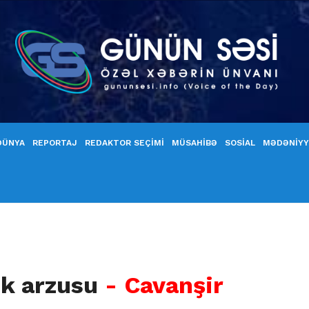
DÜNYA
REPORTAJ
REDAKTOR SEÇİMİ
MÜSAHİBƏ
SOSİAL
MƏDƏNİY
lik arzusu
- Cavanşir