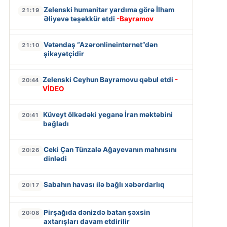
Zelenski humanitar yardıma görə İlham
21:19
Əliyevə təşəkkür etdi
-Bayramov
Vətəndaş “Azəronlineinternet”dən
21:10
şikayətçidir
Zelenski Ceyhun Bayramovu qəbul etdi
-
20:44
VİDEO
Küveyt ölkədəki yeganə İran məktəbini
20:41
bağladı
Ceki Çan Tünzalə Ağayevanın mahnısını
20:26
dinlədi
Sabahın havası ilə bağlı xəbərdarlıq
20:17
Pirşağıda dənizdə batan şəxsin
20:08
axtarışları davam etdirilir