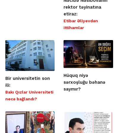
Nəcibə Nəsibovanın
rektor təyinatına
etiraz:
Etibar Əliyevdən
ittihamlar
Hüquq niyə
Bir universitetin son
sərxoşluğu bəhanə
ili:
saymır?
Bakı Qızlar Universiteti
necə bağlandı?