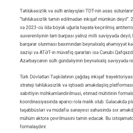
Təhlükəsizlik və sülh anlayışları TDT-nin əsas sütunların
“təhlükəsizlik təmin edilmədən inkişaf mümkün deyil”. 2
və 2023-cü ildə böyük uğurla həyata keçirilmiş antiterr
suverenliyinin tam bərpası yalnız milli səviyyədə deyil,
bərqərar olunması baxımından beynəlxalq əhəmiyyət kə
sazişi və ATƏT-in müvafiq qərarları isə Cənubi Qafqazda
Azərbaycanın sülh gündəliyinin beynəlxalq səviyyədə r
Türk Dövlətləri Təşkilatının çağdaş inkişaf trayektoriy
strateji təhlükəsizlik və iqtisadi əməkdaşlıq platforma
sabitliyin möhkəmləndirilməsi, etimad mühitinin formalaş
koordinasiyasında aparıcı rola malik olub. Gələcəkdə plan
təşəbbüsləri və müdafiə sənayesi sahəsində sıx əməkdaş
mühüm aktora çevrilməsini təmin edəcək. Bu istiqamətdə
formalaşdırır.