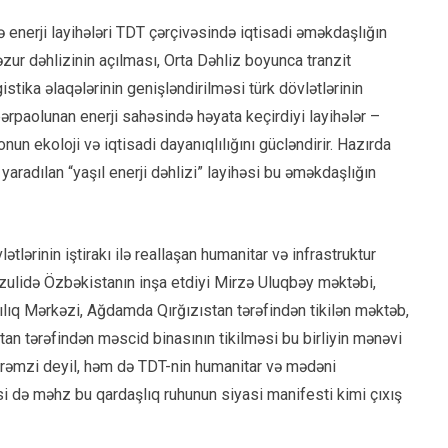
 enerji layihələri TDT çərçivəsində iqtisadi əməkdaşlığın
zur dəhlizinin açılması, Orta Dəhliz boyunca tranzit
stika əlaqələrinin genişləndirilməsi türk dövlətlərinin
ərpaolunan enerji sahəsində həyata keçirdiyi layihələr –
un ekoloji və iqtisadi dayanıqlılığını gücləndirir. Hazırda
aradılan “yaşıl enerji dəhlizi” layihəsi bu əməkdaşlığın
lərinin iştirakı ilə reallaşan humanitar və infrastruktur
 Füzulidə Özbəkistanın inşa etdiyi Mirzə Uluqbəy məktəbi,
ılıq Mərkəzi, Ağdamda Qırğızıstan tərəfindən tikilən məktəb,
an tərəfindən məscid binasının tikilməsi bu birliyin mənəvi
ıq rəmzi deyil, həm də TDT-nin humanitar və mədəni
 də məhz bu qardaşlıq ruhunun siyasi manifesti kimi çıxış