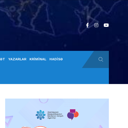
YƏT
YAZARLAR
KRİMİNAL
HADİSƏ