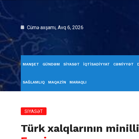
Cümə axşamı, Avq 6, 2026
MANŞET
GÜNDƏM
SİYASƏT
İQTİSADİYYAT
CƏMİYYƏT
SAĞLAMLIQ
MAQAZİN
MARAQLI
SİYASƏT
Türk xalqlarının minil