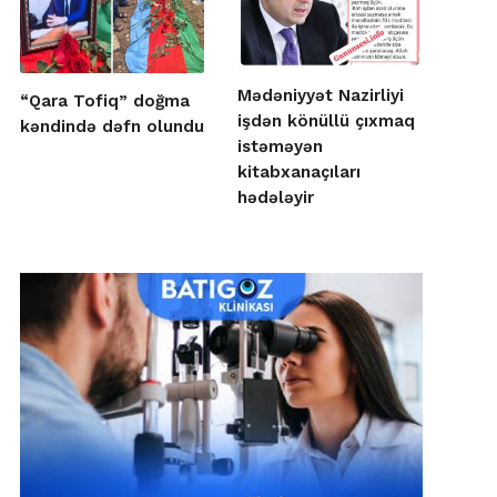
Mədəniyyət Nazirliyi
“Qara Tofiq” doğma
işdən könüllü çıxmaq
kəndində dəfn olundu
istəməyən
kitabxanaçıları
hədələyir