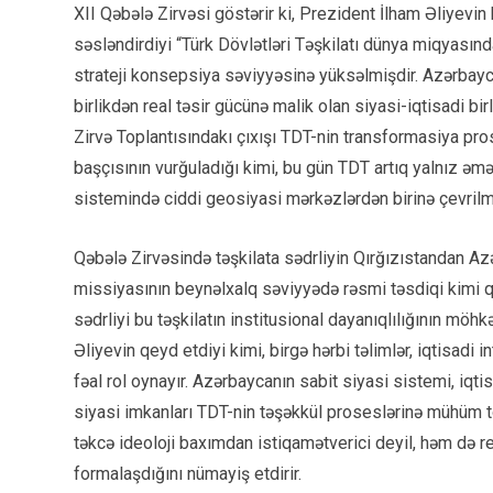
XII Qəbələ Zirvəsi göstərir ki, Prezident İlham Əliyevi
səsləndirdiyi “Türk Dövlətləri Təşkilatı dünya miqyasında
strateji konsepsiya səviyyəsinə yüksəlmişdir. Azərbay
birlikdən real təsir gücünə malik olan siyasi-iqtisadi b
Zirvə Toplantısındakı çıxışı TDT-nin transformasiya pros
başçısının vurğuladığı kimi, bu gün TDT artıq yalnız əm
sistemində ciddi geosiyasi mərkəzlərdən birinə çevrilm
Qəbələ Zirvəsində təşkilata sədrliyin Qırğızıstandan Az
missiyasının beynəlxalq səviyyədə rəsmi təsdiqi kimi q
sədrliyi bu təşkilatın institusional dayanıqlılığının 
Əliyevin qeyd etdiyi kimi, birgə hərbi təlimlər, iqtisad
fəal rol oynayır. Azərbaycanın sabit siyasi sistemi, iqti
siyasi imkanları TDT-nin təşəkkül proseslərinə mühüm tö
təkcə ideoloji baxımdan istiqamətverici deyil, həm də 
formalaşdığını nümayiş etdirir.