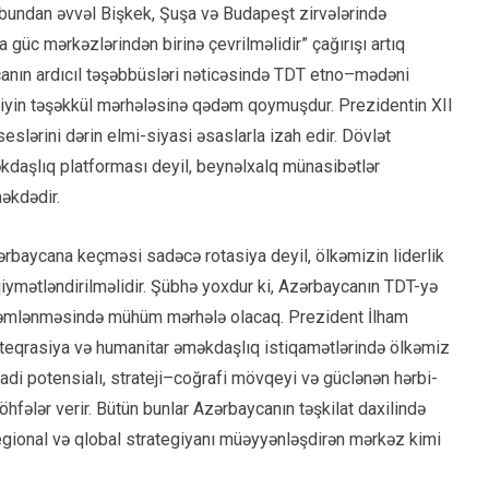
n bundan əvvəl Bişkek, Şuşa və Budapeşt zirvələrində
 güc mərkəzlərindən birinə çevrilməlidir” çağırışı artıq
canın ardıcıl təşəbbüsləri nəticəsində TDT etno–mədəni
irliyin təşəkkül mərhələsinə qədəm qoymuşdur. Prezidentin XII
eslərini dərin elmi-siyasi əsaslarla izah edir. Dövlət
əkdaşlıq platforması deyil, beynəlxalq münasibətlər
əkdədir.
ərbaycana keçməsi sadəcə rotasiya deyil, ölkəmizin liderlik
iymətləndirilməlidir. Şübhə yoxdur ki, Azərbaycanın TDT-yə
möhkəmlənməsində mühüm mərhələ olacaq. Prezident İlham
i inteqrasiya və humanitar əməkdaşlıq istiqamətlərində ölkəmiz
sadi potensialı, strateji–coğrafi mövqeyi və güclənən hərbi-
hfələr verir. Bütün bunlar Azərbaycanın təşkilat daxilində
regional və qlobal strategiyanı müəyyənləşdirən mərkəz kimi