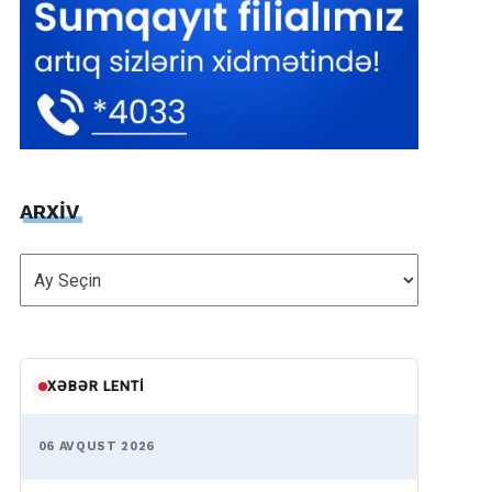
ARXİV
ARXİV
XƏBƏR LENTI
06 AVQUST 2026