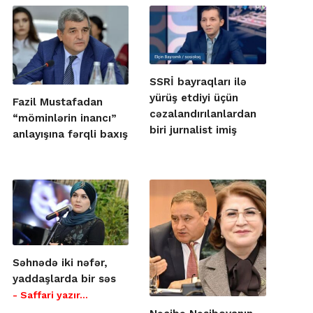
SSRİ bayraqları ilə
yürüş etdiyi üçün
Fazil Mustafadan
cəzalandırılanlardan
“möminlərin inancı”
biri jurnalist imiş
anlayışına fərqli baxış
Səhnədə iki nəfər,
yaddaşlarda bir səs
- Saffari yazır…