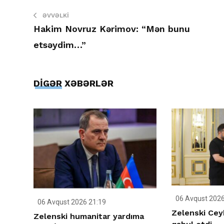
ƏVVƏLKI
Hakim Novruz Kərimov: “Mən bunu
etsəydim…”
DİGƏR XƏBƏRLƏR
06 Avqust 2026
06 Avqust 2026 21:19
Zelenski Ce
Zelenski humanitar yardıma