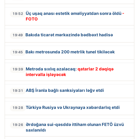
Üç uşaq anası estetik əməliyyatdan sonra öldü
-
19:52
FOTO
Bakıda ticarət mərkəzində bədbəxt hadisə
19:49
Bakı metrosunda 200 metrlik tunel tikiləcək
19:45
Metroda sıxlıq azalacaq:
qatarlar 2 dəqiqə
19:39
intervalla işləyəcək
ABŞ İranla bağlı sanksiyaları ləğv etdi
19:31
Türkiyə Rusiya və Ukraynaya xəbərdarlıq etdi
19:28
Ərdoğana sui-qəsddə ittiham olunan FETÖ üzvü
19:26
saxlanıldı