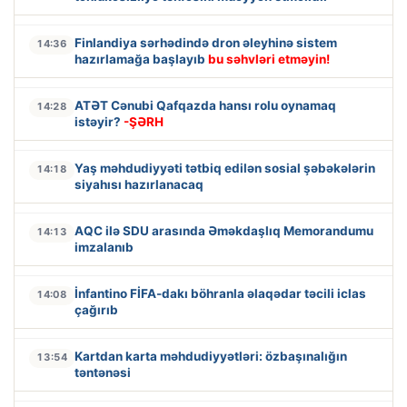
Finlandiya sərhədində dron əleyhinə sistem
14:36
hazırlamağa başlayıb
bu səhvləri etməyin!
ATƏT Cənubi Qafqazda hansı rolu oynamaq
14:28
istəyir?
-ŞƏRH
Yaş məhdudiyyəti tətbiq edilən sosial şəbəkələrin
14:18
siyahısı hazırlanacaq
AQC ilə SDU arasında Əməkdaşlıq Memorandumu
14:13
imzalanıb
İnfantino FİFA-dakı böhranla əlaqədar təcili iclas
14:08
çağırıb
Kartdan karta məhdudiyyətləri: özbaşınalığın
13:54
təntənəsi