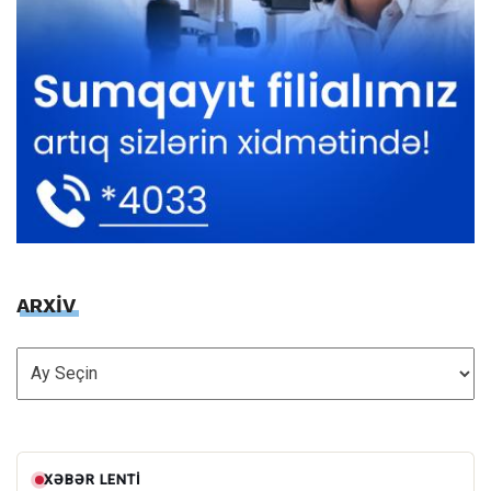
ARXİV
ARXİV
XƏBƏR LENTI