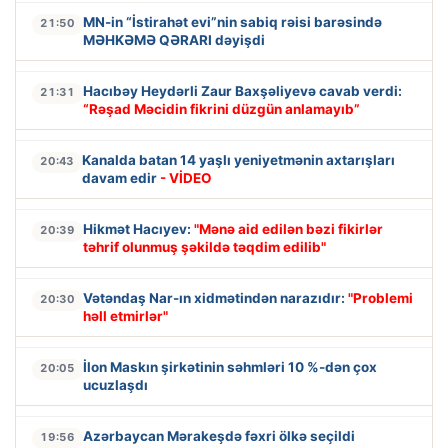
MN-in “İstirahət evi”nin sabiq rəisi barəsində
21:50
MƏHKƏMƏ QƏRARI dəyişdi
Hacıbəy Heydərli Zaur Baxşəliyevə cavab verdi:
21:31
“Rəşad Məcidin fikrini düzgün anlamayıb”
Kanalda batan 14 yaşlı yeniyetmənin axtarışları
20:43
davam edir
- VİDEO
Hikmət Hacıyev:
"Mənə aid edilən bəzi fikirlər
20:39
təhrif olunmuş şəkildə təqdim edilib"
Vətəndaş Nar-ın xidmətindən narazıdır:
"Problemi
20:30
həll etmirlər"
İlon Maskın şirkətinin səhmləri 10 %-dən çox
20:05
ucuzlaşdı
Azərbaycan Mərakeşdə fəxri ölkə seçildi
19:56