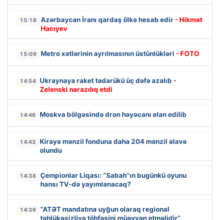
Azərbaycan İranı qardaş ölkə hesab edir
- Hikmət
15:18
Hacıyev
Metro xətlərinin ayrılmasının üstünlükləri
- FOTO
15:09
Ukraynaya raket tədarükü üç dəfə azalıb
-
14:54
Zelenski narazılıq etdi
Moskva bölgəsində dron həyəcanı elan edilib
14:46
Kirayə mənzil fonduna daha 204 mənzil əlavə
14:43
olundu
Çempionlar Liqası: “Sabah”ın bugünkü oyunu
14:38
hansı TV-də yayımlanacaq?
“ATƏT mandatına uyğun olaraq regional
14:36
təhlükəsizliyə töhfəsini müəyyən etməlidir”