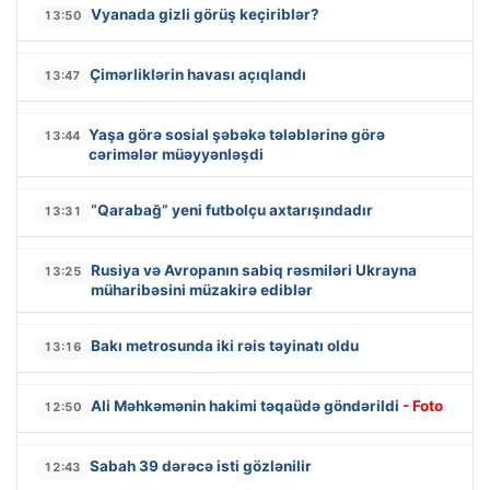
Vyanada gizli görüş keçiriblər?
13:50
Çimərliklərin havası açıqlandı
13:47
Yaşa görə sosial şəbəkə tələblərinə görə
13:44
cərimələr müəyyənləşdi
“Qarabağ” yeni futbolçu axtarışındadır
13:31
Rusiya və Avropanın sabiq rəsmiləri Ukrayna
13:25
müharibəsini müzakirə ediblər
Bakı metrosunda iki rəis təyinatı oldu
13:16
Ali Məhkəmənin hakimi təqaüdə göndərildi
- Foto
12:50
Sabah 39 dərəcə isti gözlənilir
12:43