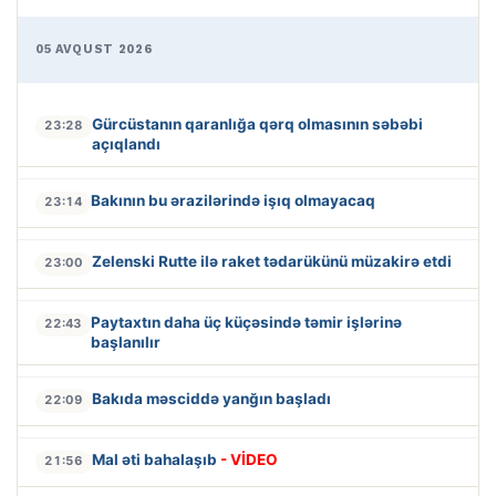
05 AVQUST 2026
Gürcüstanın qaranlığa qərq olmasının səbəbi
23:28
açıqlandı
Bakının bu ərazilərində işıq olmayacaq
23:14
Zelenski Rutte ilə raket tədarükünü müzakirə etdi
23:00
Paytaxtın daha üç küçəsində təmir işlərinə
22:43
başlanılır
Bakıda məsciddə yanğın başladı
22:09
Mal əti bahalaşıb
- VİDEO
21:56