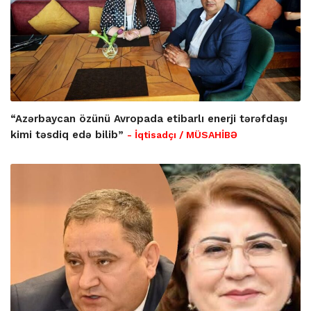
“Azərbaycan özünü Avropada etibarlı enerji tərəfdaşı
kimi təsdiq edə bilib”
- İqtisadçı / MÜSAHİBƏ