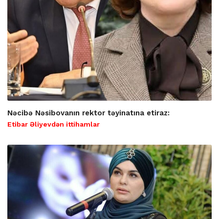
Nəcibə Nəsibovanın rektor təyinatına etiraz:
Etibar Əliyevdən ittihamlar