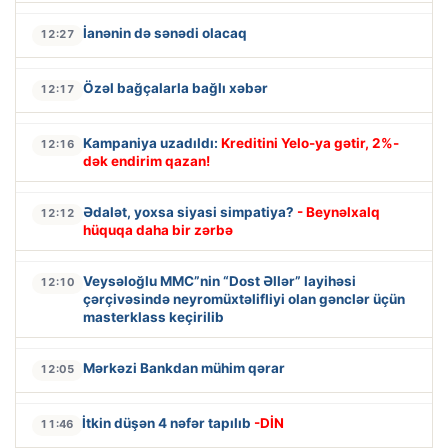
İanənin də sənədi olacaq
12:27
Özəl bağçalarla bağlı xəbər
12:17
Kampaniya uzadıldı:
Kreditini Yelo-ya gətir, 2%-
12:16
dək endirim qazan!
Ədalət, yoxsa siyasi simpatiya?
- Beynəlxalq
12:12
hüquqa daha bir zərbə
Veysəloğlu MMC”nin “Dost Əllər” layihəsi
12:10
çərçivəsində neyromüxtəlifliyi olan gənclər üçün
masterklass keçirilib
Mərkəzi Bankdan mühim qərar
12:05
İtkin düşən 4 nəfər tapılıb
-DİN
11:46