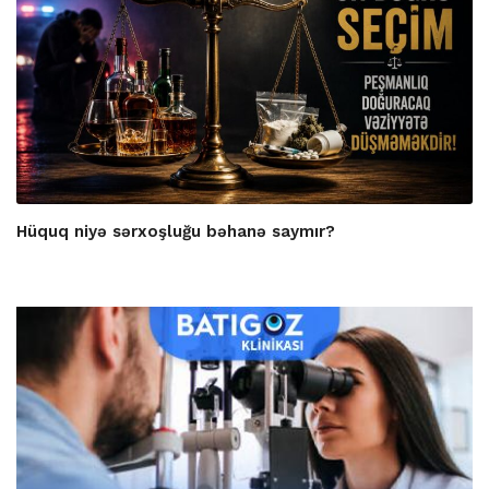
Hüquq niyə sərxoşluğu bəhanə saymır?