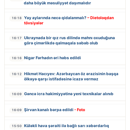
daha böyük məsuliyyət daşımalıdır
Yay aylarında necə qidalanmalı?
– Dietoloqdan
16:18
tövsiyələr
Ukraynada bir qız rus dilində mahnı oxuduğuna
16:17
görə çimərlikdə qalmaqala səbəb olub
Nigar Fərhadın əri həbs edildi
16:16
Hikmət Hacıyev: Azərbaycan öz ərazisinin başqa
16:12
ölkəyə qarşı istifadəsinə icazə verməz
Gəncə icra hakimiyyətinə yeni texnikalar alınıb
16:09
Şirvan kanalı bərpa edildi
- Foto
16:09
Küləkli hava şəraiti ilə bağlı sarı xəbərdarlıq
15:50