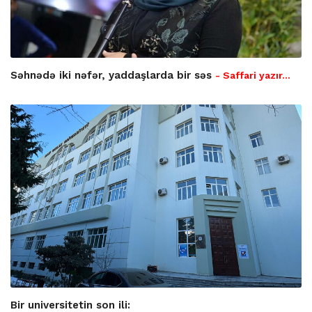
Səhnədə iki nəfər, yaddaşlarda bir səs
- Saffari yazır…
Bir universitetin son ili: