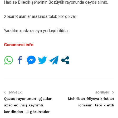
Hadisə Bilecik şəhərinin Bozüyük rayonunda qeydə alınıb.
Xəsarət alanlar arasında tələbələr də var.
Yaralılar xəstəxanaya yerləşdiriliblər.
Gununsesi.info
ƏVVƏLKI
SONRAKI
Qazax rayonunun işğaldan
Mehriban Əliyeva xristian
azad edilmiş Xeyrimli
icmasını təbrik etdi
kəndindən ilk görüntülər