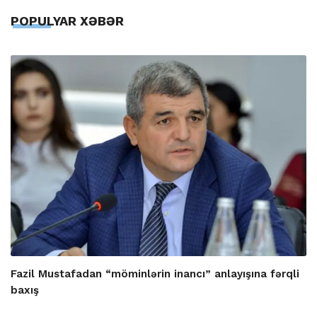
POPULYAR XƏBƏR
Fazil Mustafadan “möminlərin inancı” anlayışına fərqli
baxış