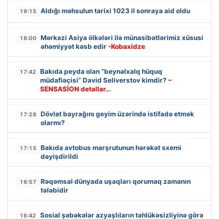
Aldığı məhsulun tarixi 1023 il sonraya aid oldu
19:15
Mərkəzi Asiya ölkələri ilə münasibətlərimiz xüsusi
18:00
əhəmiyyət kəsb edir
-Kobaxidze
Bakıda peyda olan “beynəlxalq hüquq
17:42
müdafiəçisi” David Seliverstov kimdir?
–
SENSASİON detallar…
Dövlət bayrağını geyim üzərində istifadə etmək
17:28
olarmı?
Bakıda avtobus marşrutunun hərəkət sxemi
17:15
dəyişdirildi
Rəqəmsal dünyada uşaqları qorumaq zamanın
16:57
tələbidir
Sosial şəbəkələr azyaşlıların təhlükəsizliyinə görə
16:42