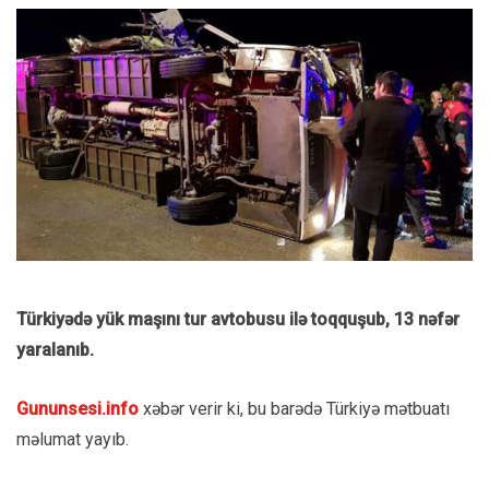
Türkiyədə yük maşını tur avtobusu ilə toqquşub, 13 nəfər
yaralanıb.
Gununsesi.info
xəbər verir ki, bu barədə Türkiyə mətbuatı
məlumat yayıb.