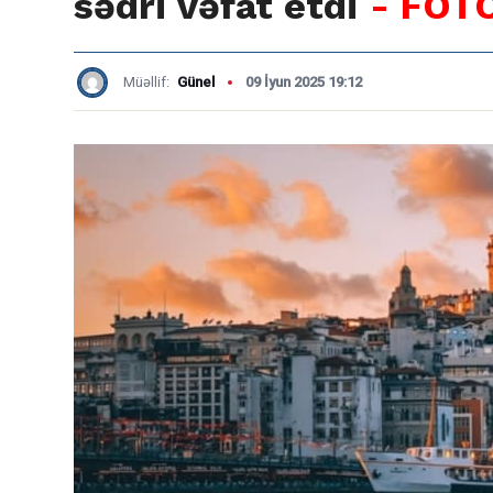
sədri vəfat etdi
- FOT
Müəllif:
Günel
09 İyun 2025 19:12