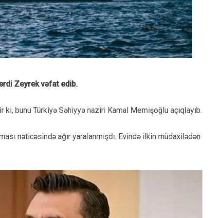
erdi Zeyrek vəfat edib.
ir ki, bunu Türkiyə Səhiyyə naziri Kamal Memişoğlu açıqlayıb.
ması nəticəsində ağır yaralanmışdı. Evində ilkin müdaxilədən