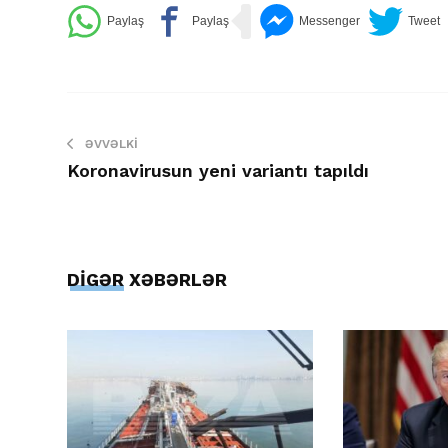
ƏVVƏLKI
Koronavirusun yeni variantı tapıldı
DİGƏR XƏBƏRLƏR