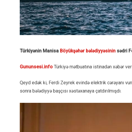
Türkiyənin Manisa
Böyükşəhər bələdiyyəsinin
sədri F
Gununsesi.info
Türkiyə mətbuatına istinadən xəbər ver
Qeyd edək ki, Ferdi Zeyrek evində elektrik cərəyanı vur
sonra bələdiyyə başçısı xəstəxanaya çatdırılmışdı.