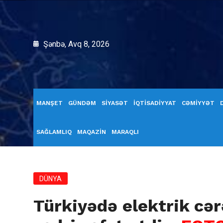
Şənbə, Avq 8, 2026
MANŞET
GÜNDƏM
SİYASƏT
İQTİSADİYYAT
CƏMİYYƏT
SAĞLAMLIQ
MAQAZİN
MARAQLI
DÜNYA
Türkiyədə elektrik cər