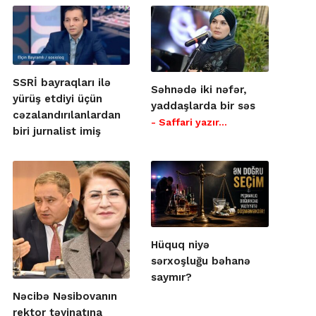
SSRİ bayraqları ilə
Səhnədə iki nəfər,
yürüş etdiyi üçün
yaddaşlarda bir səs
cəzalandırılanlardan
- Saffari yazır…
biri jurnalist imiş
Hüquq niyə
sərxoşluğu bəhanə
saymır?
Nəcibə Nəsibovanın
rektor təyinatına