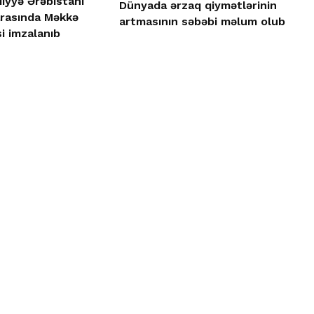
iyyə Ərəbistanı
Dünyada ərzaq qiymətlərinin
arasında Məkkə
artmasının səbəbi məlum olub
i imzalanıb