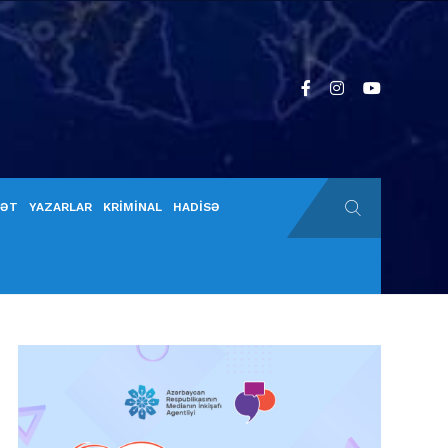
YƏT
YAZARLAR
KRİMİNAL
HADİSƏ