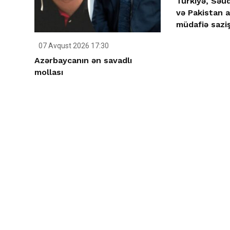
Türkiyə, Səud
və Pakistan 
müdafiə saziş
07 Avqust 2026 17:30
Azərbaycanın ən savadlı
mollası