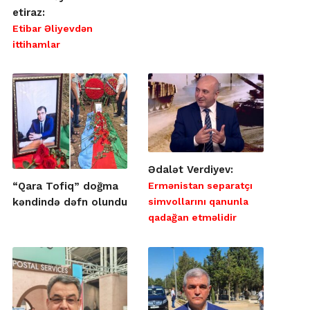
etiraz:
Etibar Əliyevdən
ittihamlar
Ədalət Verdiyev:
Ermənistan separatçı
“Qara Tofiq” doğma
simvollarını qanunla
kəndində dəfn olundu
qadağan etməlidir