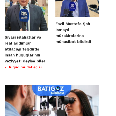
Fazil Mustafa Şah
İsmayıl
müzakirələrinə
Siyasi islahatlar və
münasibət bildirdi
real addımlar
atılacağı təqdirdə
insan hüquqlarının
vəziyyəti dəyişə bilər
- Hüquq müdafiəçisi