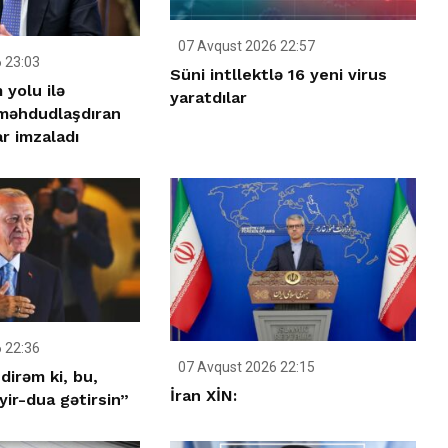
07 Avqust 2026 22:57
 23:03
Süni intllektlə 16 yeni virus
yolu ilə
yaratdılar
 məhdudlaşdıran
r imzaladı
 22:36
07 Avqust 2026 22:15
dirəm ki, bu,
İran XİN:
ir-dua gətirsin”