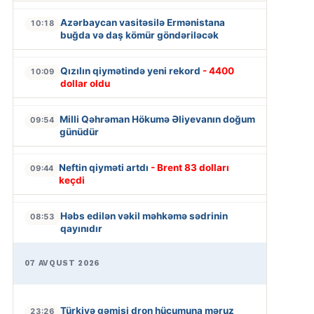
Azərbaycan vasitəsilə Ermənistana
10:18
buğda və daş kömür göndəriləcək
Qızılın qiymətində yeni rekord
- 4400
10:09
dollar oldu
Milli Qəhrəman Hökumə Əliyevanın doğum
09:54
günüdür
Neftin qiyməti artdı
- Brent 83 dolları
09:44
keçdi
Həbs edilən vəkil məhkəmə sədrinin
08:53
qayınıdır
07 AVQUST 2026
Türkiyə gəmisi dron hücumuna məruz
23:26