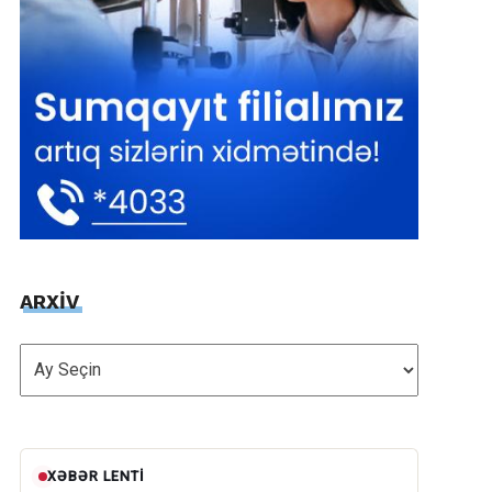
ARXİV
ARXİV
XƏBƏR LENTI