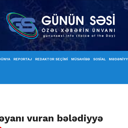
DÜNYA
REPORTAJ
REDAKTOR SEÇİMİ
MÜSAHİBƏ
SOSİAL
MƏDƏNİY
əyanı vuran bələdiyyə