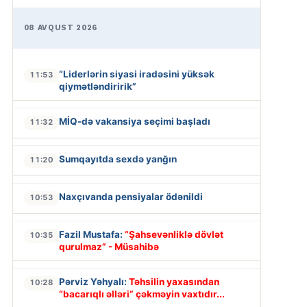
08 AVQUST 2026
“Liderlərin siyasi iradəsini yüksək
11:53
qiymətləndiririk”
MİQ-də vakansiya seçimi başladı
11:32
Sumqayıtda sexdə yanğın
11:20
Naxçıvanda pensiyalar ödənildi
10:53
Fazil Mustafa:
“Şahsevənliklə dövlət
10:35
qurulmaz” - Müsahibə
Pərviz Yəhyalı:
Təhsilin yaxasından
10:28
“bacarıqlı əlləri” çəkməyin vaxtıdır...