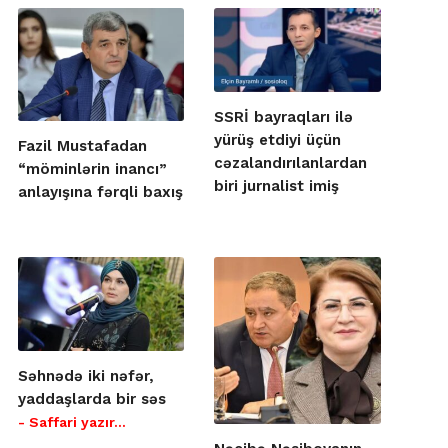
SSRİ bayraqları ilə
yürüş etdiyi üçün
Fazil Mustafadan
cəzalandırılanlardan
“möminlərin inancı”
biri jurnalist imiş
anlayışına fərqli baxış
Səhnədə iki nəfər,
yaddaşlarda bir səs
- Saffari yazır…