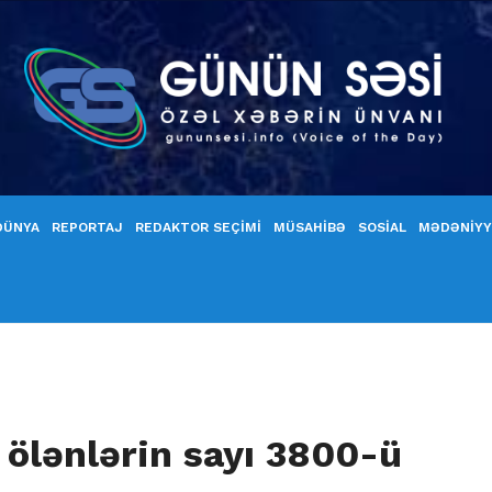
DÜNYA
REPORTAJ
REDAKTOR SEÇİMİ
MÜSAHİBƏ
SOSİAL
MƏDƏNİY
 ölənlərin sayı 3800-ü