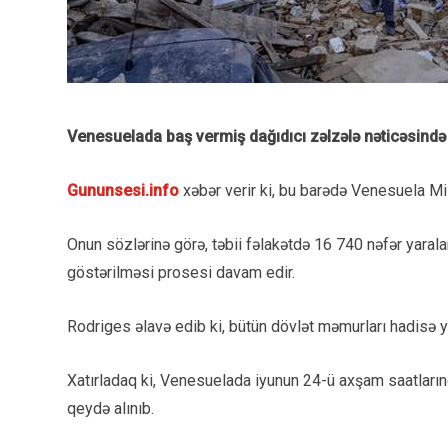
Venesuelada baş vermiş dağıdıcı zəlzələ nəticəsində 
Gununsesi.info
xəbər verir ki, bu barədə Venesuela M
Onun sözlərinə görə, təbii fəlakətdə 16 740 nəfər yarala
göstərilməsi prosesi davam edir.
Rodriges əlavə edib ki, bütün dövlət məmurları hadisə 
Xatırladaq ki, Venesuelada iyunun 24-ü axşam saatlarınd
qeydə alınıb.