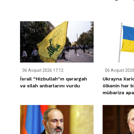
06 Avqust 2026 17:12
06 Avqust 2026
İsrail “Hizbullah”ın qərargah
Ukrayna Xarici
və silah anbarlarını vurdu
ölkənin hər b
mübarizə apar