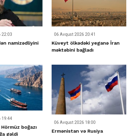
 22:03
06 Avqust 2026 20:41
ən namizədliyini
Küveyt ölkədəki yeganə İran
məktəbini bağladı
 19:44
06 Avqust 2026 18:00
 Hörmüz boğazı
Ermənistan və Rusiya
ığa gəldi