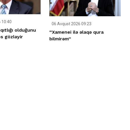
 10:40
06 Avqust 2026 09:23
qıtlığı olduğunu
“Xamenei ilə əlaqə qura
s gözləyir
bilmirəm”