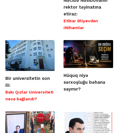
Nəcibə Nəsibovanın
rektor təyinatına
etiraz:
Etibar Əliyevdən
ittihamlar
Hüquq niyə
Bir universitetin son
sərxoşluğu bəhanə
ili:
saymır?
Bakı Qızlar Universiteti
necə bağlandı?