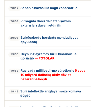
Sabahın havası ilə bağlı xəbərdarlıq
20:17
Pirşağıda dənizdə batan şəxsin
20:08
axtarışları davam etdirilir
Bu küçələrdə hərəkətə məhdudiyyət
20:06
qoyulacaq
Ceyhun Bayramov Kirill Budanov ilə
19:55
görüşüb
— FOTOLAR
Rusiyada milliləşdirmə sürətlənir:
6 ayda
19:53
10 milyard dollarlıq aktiv dövlət
nəzarətinə keçdi
Süni intellektlə arıqlayan şəxs komaya
19:49
düşdü