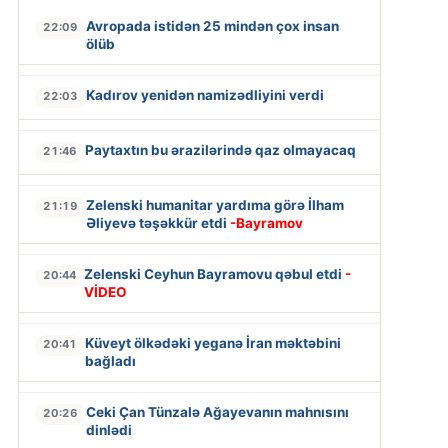
Avropada istidən 25 mindən çox insan
22:09
ölüb
Kadırov yenidən namizədliyini verdi
22:03
Paytaxtın bu ərazilərində qaz olmayacaq
21:46
Zelenski humanitar yardıma görə İlham
21:19
Əliyevə təşəkkür etdi
-Bayramov
Zelenski Ceyhun Bayramovu qəbul etdi
-
20:44
VİDEO
Küveyt ölkədəki yeganə İran məktəbini
20:41
bağladı
Ceki Çan Tünzalə Ağayevanın mahnısını
20:26
dinlədi