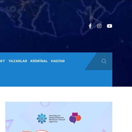
YƏT
YAZARLAR
KRİMİNAL
HADİSƏ