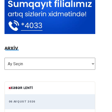
ARXİV
ARXİV
XƏBƏR LENTI
06 AVQUST 2026