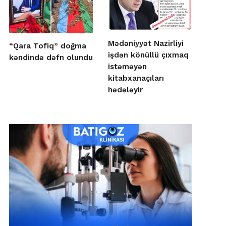
Mədəniyyət Nazirliyi
“Qara Tofiq” doğma
işdən könüllü çıxmaq
kəndində dəfn olundu
istəməyən
kitabxanaçıları
hədələyir