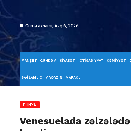
Cümə axşamı, Avq 6, 2026
MANŞET
GÜNDƏM
SİYASƏT
İQTİSADİYYAT
CƏMİYYƏT
SAĞLAMLIQ
MAQAZİN
MARAQLI
DÜNYA
Venesuelada zəlzələdə