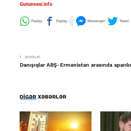
Gununsesi.info
ƏVVƏLKI
Danışıqlar ABŞ-Ermənistan arasında aparılı
DİGƏR XƏBƏRLƏR