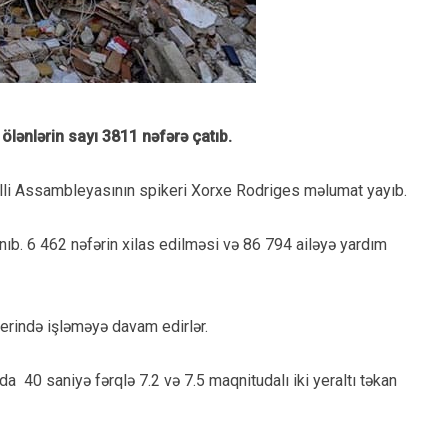
ölənlərin sayı 3811 nəfərə çatıb.
illi Assambleyasının spikeri Xorxe Rodriges məlumat yayıb.
nıb. 6 462 nəfərin xilas edilməsi və 86 794 ailəyə yardım
yerində işləməyə davam edirlər.
a 40 saniyə fərqlə 7.2 və 7.5 maqnitudalı iki yeraltı təkan