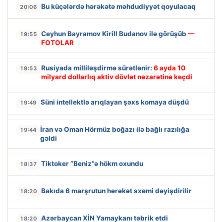
Bu küçələrdə hərəkətə məhdudiyyət qoyulacaq
20:06
Ceyhun Bayramov Kirill Budanov ilə görüşüb
—
19:55
FOTOLAR
Rusiyada milliləşdirmə sürətlənir:
6 ayda 10
19:53
milyard dollarlıq aktiv dövlət nəzarətinə keçdi
Süni intellektlə arıqlayan şəxs komaya düşdü
19:49
İran və Oman Hörmüz boğazı ilə bağlı razılığa
19:44
gəldi
Tiktoker “Beniz”ə hökm oxundu
18:37
Bakıda 6 marşrutun hərəkət sxemi dəyişdirilir
18:20
Azərbaycan XİN Yamaykanı təbrik etdi
18:20