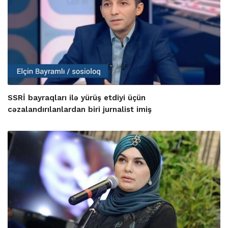
SSRİ bayraqları ilə yürüş etdiyi üçün
cəzalandırılanlardan biri jurnalist imiş