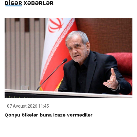
DİGƏR XƏBƏRLƏR
07 Avqust 2026 11:45
Qonşu ölkələr buna icazə vermədilər