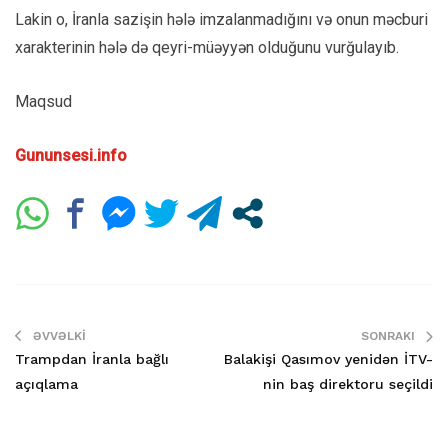
Lakin o, İranla sazişin hələ imzalanmadığını və onun məcburi
xarakterinin hələ də qeyri-müəyyən olduğunu vurğulayıb.
Maqsud
Gununsesi.info
ƏVVƏLKI
SONRAKI
Trampdan İranla bağlı
Balakişi Qasımov yenidən İTV-
açıqlama
nin baş direktoru seçildi