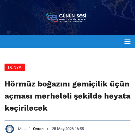
DÜNYA
Hörmüz boğazını gəmiçilik üçün
açması mərhələli şəkildə həyata
keçiriləcək
Müəllif:
Orxan
25 May 2026 16:55