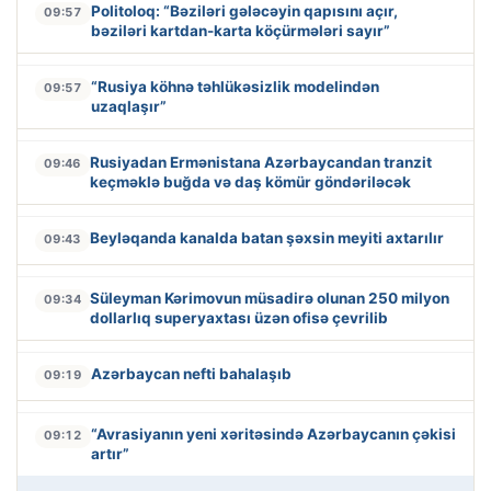
Politoloq: “Bəziləri gələcəyin qapısını açır,
09:57
bəziləri kartdan-karta köçürmələri sayır”
“Rusiya köhnə təhlükəsizlik modelindən
09:57
uzaqlaşır”
Rusiyadan Ermənistana Azərbaycandan tranzit
09:46
keçməklə buğda və daş kömür göndəriləcək
Beyləqanda kanalda batan şəxsin meyiti axtarılır
09:43
Süleyman Kərimovun müsadirə olunan 250 milyon
09:34
dollarlıq superyaxtası üzən ofisə çevrilib
Azərbaycan nefti bahalaşıb
09:19
“Avrasiyanın yeni xəritəsində Azərbaycanın çəkisi
09:12
artır”