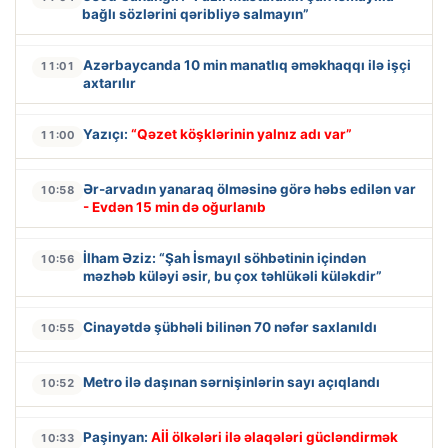
bağlı sözlərini qəribliyə salmayın”
Azərbaycanda 10 min manatlıq əməkhaqqı ilə işçi
11:01
axtarılır
Yazıçı:
“Qəzet köşklərinin yalnız adı var”
11:00
Ər-arvadın yanaraq ölməsinə görə həbs edilən var
10:58
- Evdən 15 min də oğurlanıb
İlham Əziz: “Şah İsmayıl söhbətinin içindən
10:56
məzhəb küləyi əsir, bu çox təhlükəli küləkdir”
Cinayətdə şübhəli bilinən 70 nəfər saxlanıldı
10:55
Metro ilə daşınan sərnişinlərin sayı açıqlandı
10:52
Paşinyan:
Aİİ ölkələri ilə əlaqələri gücləndirmək
10:33