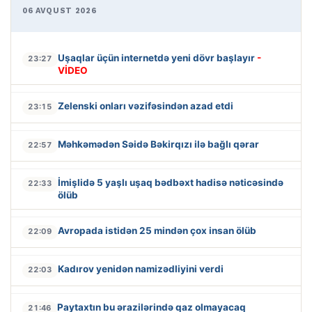
06 AVQUST 2026
Uşaqlar üçün internetdə yeni dövr başlayır
-
23:27
VİDEO
Zelenski onları vəzifəsindən azad etdi
23:15
Məhkəmədən Səidə Bəkirqızı ilə bağlı qərar
22:57
İmişlidə 5 yaşlı uşaq bədbəxt hadisə nəticəsində
22:33
ölüb
Avropada istidən 25 mindən çox insan ölüb
22:09
Kadırov yenidən namizədliyini verdi
22:03
Paytaxtın bu ərazilərində qaz olmayacaq
21:46