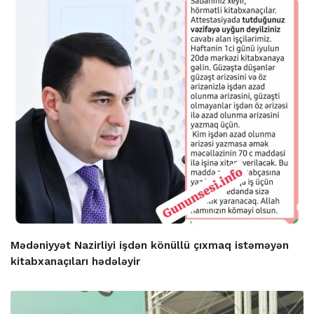
Mədəniyyət Nazirliyi işdən könüllü çıxmaq istəməyən
kitabxanaçıları hədələyir