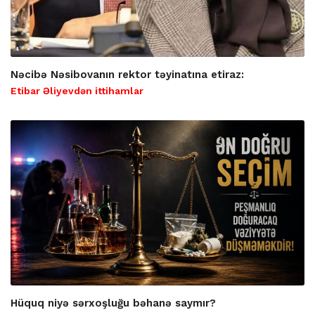
Nəcibə Nəsibovanın rektor təyinatına etiraz:
Etibar Əliyevdən ittihamlar
Hüquq niyə sərxoşluğu bəhanə saymır?