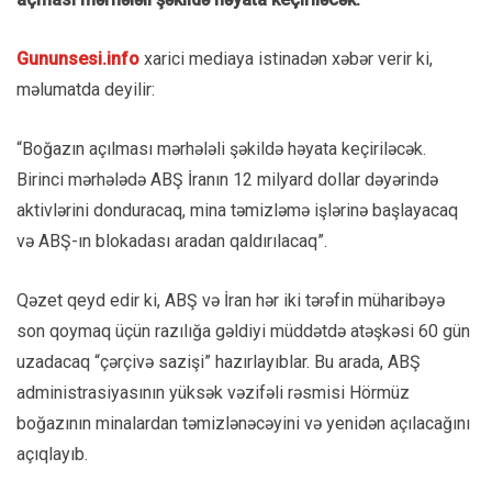
Gununsesi.info
xarici mediaya istinadən xəbər verir ki,
məlumatda deyilir:
“Boğazın açılması mərhələli şəkildə həyata keçiriləcək.
Birinci mərhələdə ABŞ İranın 12 milyard dollar dəyərində
aktivlərini donduracaq, mina təmizləmə işlərinə başlayacaq
və ABŞ-ın blokadası aradan qaldırılacaq”.
Qəzet qeyd edir ki, ABŞ və İran hər iki tərəfin müharibəyə
son qoymaq üçün razılığa gəldiyi müddətdə atəşkəsi 60 gün
uzadacaq “çərçivə sazişi” hazırlayıblar. Bu arada,
ABŞ
administrasiyasının
yüksək vəzifəli rəsmisi Hörmüz
boğazının minalardan təmizlənəcəyini və yenidən açılacağını
açıqlayıb.