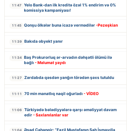
Yelo Bank-dan ilk kreditə özəl 1% endirim və 0%
11:47
komissiya kampaniyası!
Qonşu ölkələr buna icazə vermədilər
-Pezeşkian
11:45
Bakıda obyekt yanır
11:39
Baş Prokurorluq ər-arvadın dəhşətli ölümü ilə
11:34
bağlı
- Məlumat yaydı
Zərdabda qəsdən yanğın törədən şəxs tutuldu
11:27
70 min manatlıq naqil oğurladı
- VİDEO
11:11
Türkiyədə bələdiyyələrə qarşı əməliyyat davam
11:06
edir
- Saxlanılanlar var
Əsəd Cahangir: “Fazil Mustafanın Şah İsmayılla
11:04