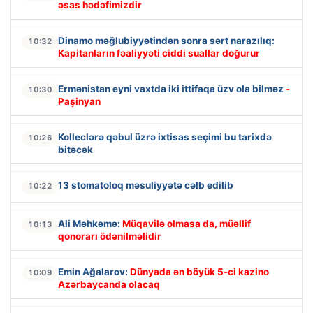
əsas hədəfimizdir
Dinamo məğlubiyyətindən sonra sərt narazılıq:
10:32
Kapitanların fəaliyyəti ciddi suallar doğurur
Ermənistan eyni vaxtda iki ittifaqa üzv ola bilməz
-
10:30
Paşinyan
Kolleclərə qəbul üzrə ixtisas seçimi bu tarixdə
10:26
bitəcək
13 stomatoloq məsuliyyətə cəlb edilib
10:22
Ali Məhkəmə:
Müqavilə olmasa da, müəllif
10:13
qonorarı ödənilməlidir
Emin Ağalarov:
Dünyada ən böyük 5-ci kazino
10:09
Azərbaycanda olacaq