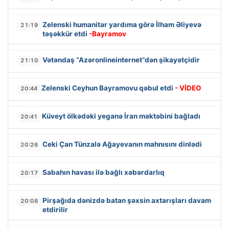
Zelenski humanitar yardıma görə İlham Əliyevə
21:19
təşəkkür etdi
-Bayramov
Vətəndaş “Azəronlineinternet”dən şikayətçidir
21:10
Zelenski Ceyhun Bayramovu qəbul etdi
- VİDEO
20:44
Küveyt ölkədəki yeganə İran məktəbini bağladı
20:41
Ceki Çan Tünzalə Ağayevanın mahnısını dinlədi
20:26
Sabahın havası ilə bağlı xəbərdarlıq
20:17
Pirşağıda dənizdə batan şəxsin axtarışları davam
20:08
etdirilir