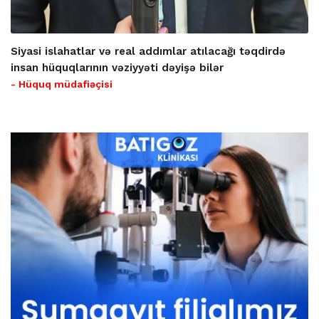
Siyasi islahatlar və real addımlar atılacağı təqdirdə
insan hüquqlarının vəziyyəti dəyişə bilər
- Hüquq müdafiəçisi