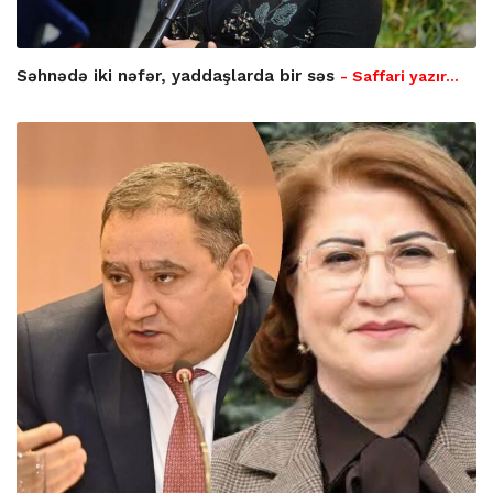
Səhnədə iki nəfər, yaddaşlarda bir səs
- Saffari yazır…