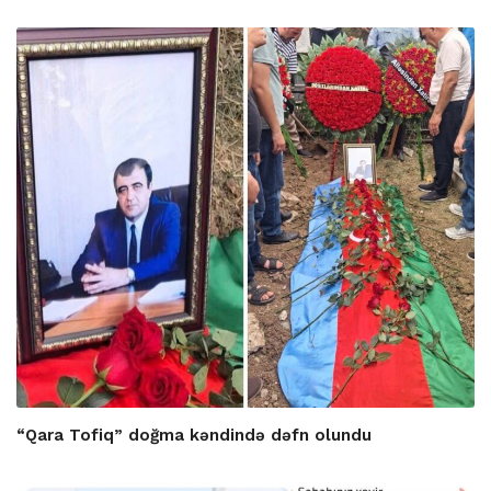
“Qara Tofiq” doğma kəndində dəfn olundu