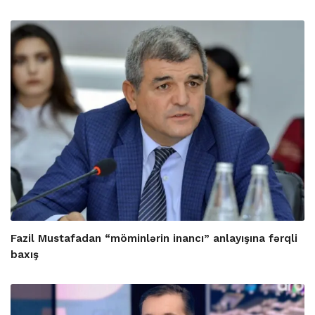
Fazil Mustafadan “möminlərin inancı” anlayışına fərqli
baxış