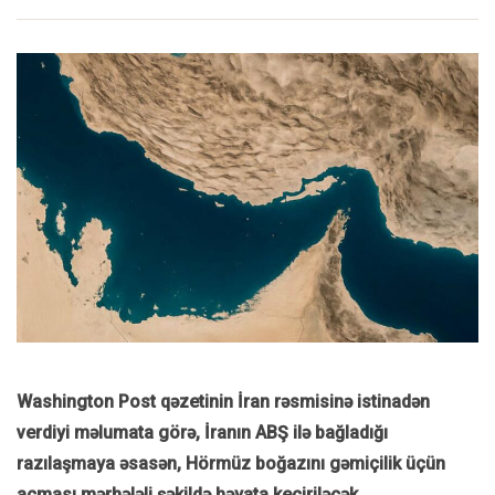
Washington Post
qəzetinin İran rəsmisinə istinadən
verdiyi məlumata görə, İranın ABŞ ilə bağladığı
razılaşmaya əsasən, Hörmüz boğazını gəmiçilik üçün
açması mərhələli şəkildə həyata keçiriləcək.