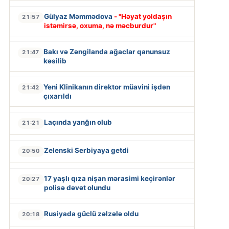
Gülyaz Məmmədova
- "Həyat yoldaşın
21:57
istəmirsə, oxuma, nə məcburdur"
Bakı və Zəngilanda ağaclar qanunsuz
21:47
kəsilib
Yeni Klinikanın direktor müavini işdən
21:42
çıxarıldı
Laçında yanğın olub
21:21
Zelenski Serbiyaya getdi
20:50
17 yaşlı qıza nişan mərasimi keçirənlər
20:27
polisə dəvət olundu
Rusiyada güclü zəlzələ oldu
20:18