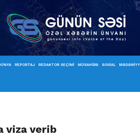
DÜNYA
REPORTAJ
REDAKTOR SEÇİMİ
MÜSAHİBƏ
SOSİAL
MƏDƏNİY
 viza verib