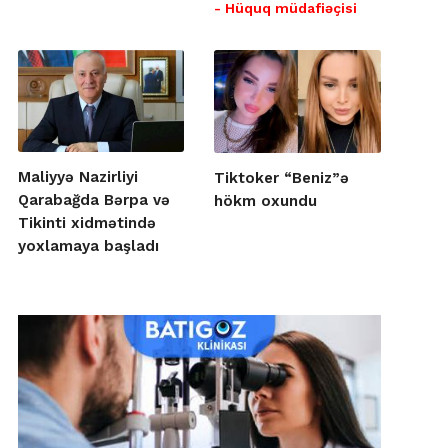
- Hüquq müdafiəçisi
Maliyyə Nazirliyi
Tiktoker “Beniz”ə
Qarabağda Bərpa və
hökm oxundu
Tikinti xidmətində
yoxlamaya başladı