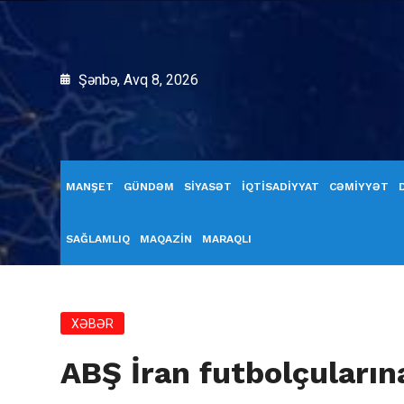
Şənbə, Avq 8, 2026
MANŞET
GÜNDƏM
SİYASƏT
İQTİSADİYYAT
CƏMİYYƏT
SAĞLAMLIQ
MAQAZİN
MARAQLI
XƏBƏR
ABŞ İran futbolçularına