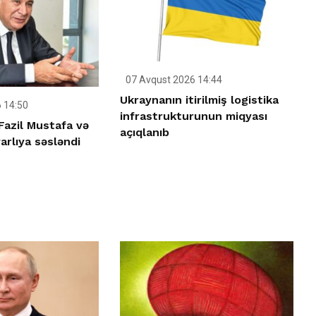
07 Avqust 2026 14:44
Ukraynanın itirilmiş logistika
 14:50
infrastrukturunun miqyası
Fazil Mustafa və
açıqlanıb
rlıya səsləndi