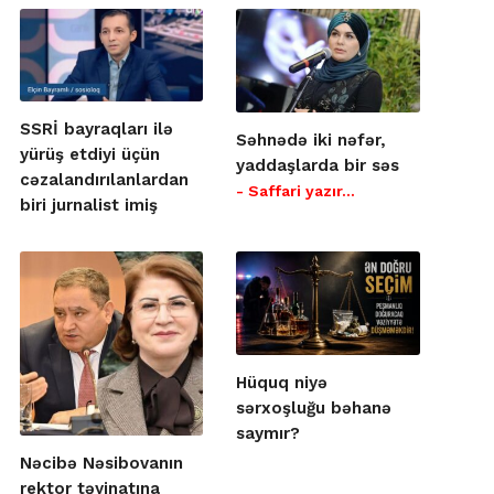
SSRİ bayraqları ilə
Səhnədə iki nəfər,
yürüş etdiyi üçün
yaddaşlarda bir səs
cəzalandırılanlardan
- Saffari yazır…
biri jurnalist imiş
Hüquq niyə
sərxoşluğu bəhanə
saymır?
Nəcibə Nəsibovanın
rektor təyinatına