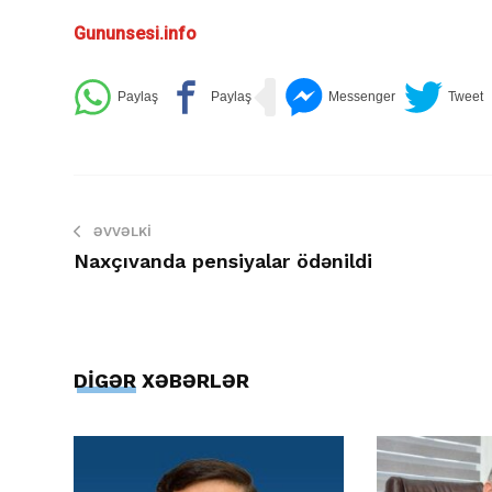
Gununsesi.info
ƏVVƏLKI
Naxçıvanda pensiyalar ödənildi
DİGƏR XƏBƏRLƏR