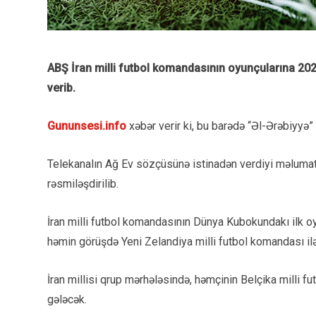
ABŞ İran milli futbol komandasının oyunçularına 202
verib.
Gununsesi.info
xəbər verir ki, bu barədə “Əl-Ərəbiyyə”
Telekanalın Ağ Ev sözçüsünə istinadən verdiyi məlumata 
rəsmiləşdirilib.
İran milli futbol komandasının Dünya Kubokundakı ilk 
həmin görüşdə Yeni Zelandiya milli futbol komandası il
İran millisi qrup mərhələsində, həmçinin Belçika milli f
gələcək.