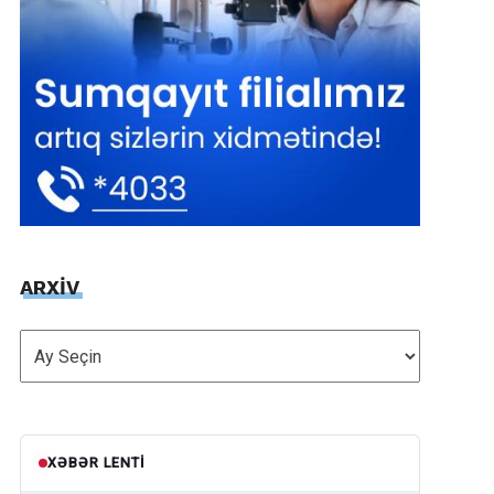
ARXİV
ARXİV
XƏBƏR LENTI