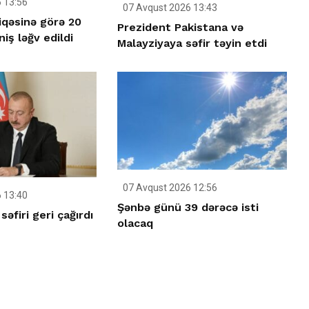
 13:56
07 Avqust 2026 13:43
iqəsinə görə 20
Prezident Pakistana və
iş ləğv edildi
Malayziyaya səfir təyin etdi
07 Avqust 2026 12:56
 13:40
Şənbə günü 39 dərəcə isti
əfiri geri çağırdı
olacaq