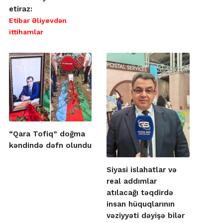
etiraz:
Etibar Əliyevdən
ittihamlar
“Qara Tofiq” doğma
kəndində dəfn olundu
Siyasi islahatlar və
real addımlar
atılacağı təqdirdə
insan hüquqlarının
vəziyyəti dəyişə bilər