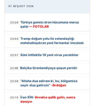
07 AVQUST 2026
Türkiyə gəmisi dron hücumuna məruz
23:26
qaldı
— FOTOLAR
Tramp doğum yolu ilə vətəndaşlığı
23:03
məhdudlaşdıran yeni fərmanlar imzaladı
Süni intllektlə 16 yeni virus yaratdılar
22:57
Belçika Qrenlandiyaya qoşun yeridir
22:49
“Allaha dua edirəm ki, bu, bölgəmizə
22:36
xeyir-dua gətirsin”
-Ərdoğan
İran XİN:
Əvvəlcə qalib gəlin, sonra
22:15
danışın