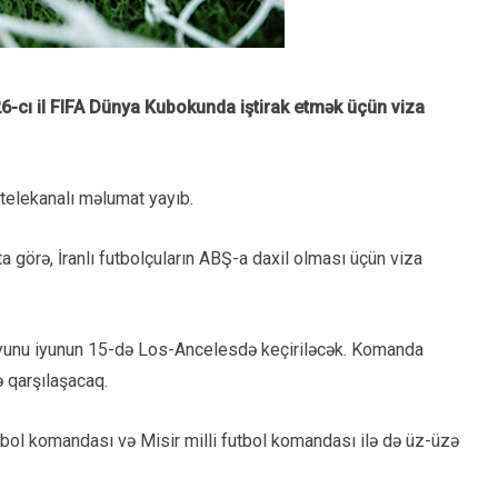
6-cı il FIFA Dünya Kubokunda iştirak etmək üçün viza
 telekanalı məlumat yayıb.
görə, İranlı futbolçuların ABŞ-a daxil olması üçün viza
oyunu iyunun 15-də Los-Ancelesdə keçiriləcək. Komanda
ə qarşılaşacaq.
utbol komandası və Misir milli futbol komandası ilə də üz-üzə