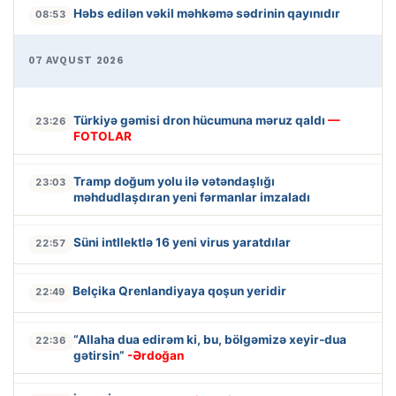
Həbs edilən vəkil məhkəmə sədrinin qayınıdır
08:53
07 AVQUST 2026
Türkiyə gəmisi dron hücumuna məruz qaldı
—
23:26
FOTOLAR
Tramp doğum yolu ilə vətəndaşlığı
23:03
məhdudlaşdıran yeni fərmanlar imzaladı
Süni intllektlə 16 yeni virus yaratdılar
22:57
Belçika Qrenlandiyaya qoşun yeridir
22:49
“Allaha dua edirəm ki, bu, bölgəmizə xeyir-dua
22:36
gətirsin”
-Ərdoğan