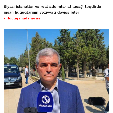
Siyasi islahatlar və real addımlar atılacağı təqdirdə
insan hüquqlarının vəziyyəti dəyişə bilər
- Hüquq müdafiəçisi