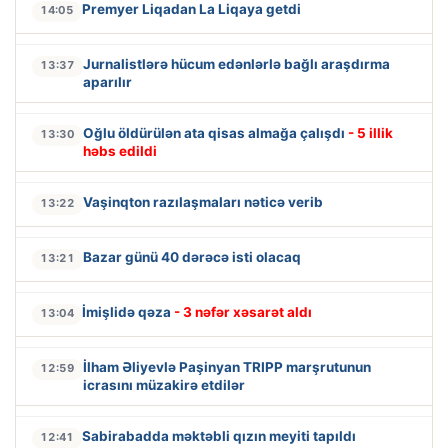
Premyer Liqadan La Liqaya getdi
14:05
Jurnalistlərə hücum edənlərlə bağlı araşdırma
13:37
aparılır
Oğlu öldürülən ata qisas almağa çalışdı
- 5 illik
13:30
həbs edildi
Vaşinqton razılaşmaları nəticə verib
13:22
Bazar günü 40 dərəcə isti olacaq
13:21
İmişlidə qəza
- 3 nəfər xəsarət aldı
13:04
İlham Əliyevlə Paşinyan TRIPP marşrutunun
12:59
icrasını müzakirə etdilər
Sabirabadda məktəbli qızın meyiti tapıldı
12:41