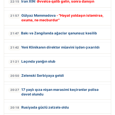
İran XİN:
Əvvəlcə qalib gəlin, sonra danışın
22:15
Gülyaz Məmmədova
- "Həyat yoldaşın istəmirsə,
21:57
oxuma, nə məcburdur"
Bakı və Zəngilanda ağaclar qanunsuz kəsilib
21:47
Yeni Klinikanın direktor müavini işdən çıxarıldı
21:42
Laçında yanğın olub
21:21
Zelenski Serbiyaya getdi
20:50
17 yaşlı qıza nişan mərasimi keçirənlər polisə
20:27
dəvət olundu
Rusiyada güclü zəlzələ oldu
20:18