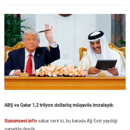
ABŞ və Qətər 1,2 trilyon dollarlıq müqavilə imzalayıb.
Gununsesi.info
xəbər verir ki, bu barədə Ağ Evin yaydığı
sənəddə deyilir.