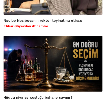
Nəcibə Nəsibovanın rektor təyinatına etiraz:
Etibar Əliyevdən ittihamlar
Hüquq niyə sərxoşluğu bəhanə saymır?