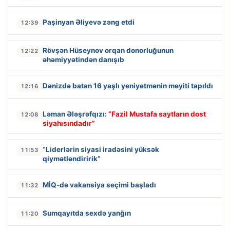
Paşinyan Əliyevə zəng etdi
12:39
Rövşən Hüseynov orqan donorluğunun
12:22
əhəmiyyətindən danışıb
Dənizdə batan 16 yaşlı yeniyetmənin meyiti tapıldı
12:16
Ləman Ələşrəfqızı:
“Fazil Mustafa saytların dost
12:08
siyahısındadır”
“Liderlərin siyasi iradəsini yüksək
11:53
qiymətləndiririk”
MİQ-də vakansiya seçimi başladı
11:32
Sumqayıtda sexdə yanğın
11:20