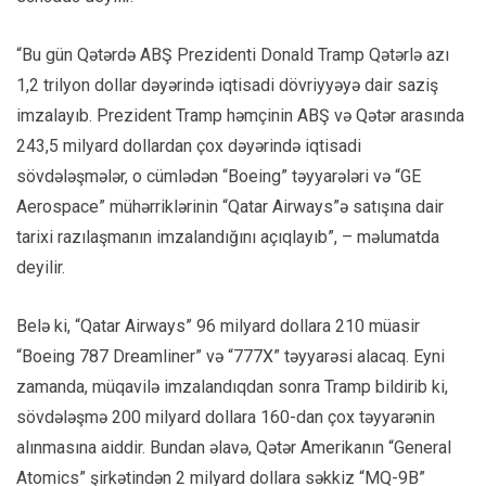
“Bu gün Qətərdə ABŞ Prezidenti Donald Tramp Qətərlə azı
1,2 trilyon dollar dəyərində iqtisadi dövriyyəyə dair saziş
imzalayıb. Prezident Tramp həmçinin ABŞ və Qətər arasında
243,5 milyard dollardan çox dəyərində iqtisadi
sövdələşmələr, o cümlədən “Boeing” təyyarələri və “GE
Aerospace” mühərriklərinin “Qatar Airways”ə satışına dair
tarixi razılaşmanın imzalandığını açıqlayıb”, – məlumatda
deyilir.
Belə ki, “Qatar Airways” 96 milyard dollara 210 müasir
“Boeing 787 Dreamliner” və “777X” təyyarəsi alacaq. Eyni
zamanda, müqavilə imzalandıqdan sonra Tramp bildirib ki,
sövdələşmə 200 milyard dollara 160-dan çox təyyarənin
alınmasına aiddir. Bundan əlavə, Qətər Amerikanın “General
Atomics” şirkətindən 2 milyard dollara səkkiz “MQ-9B”