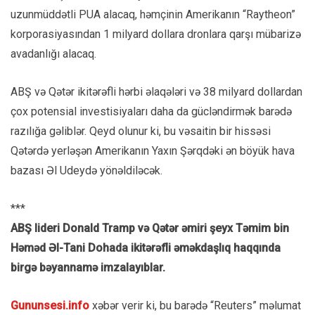
uzunmüddətli PUA alacaq, həmçinin Amerikanın “Raytheon”
korporasiyasından 1 milyard dollara dronlara qarşı mübarizə
avadanlığı alacaq.
ABŞ və Qətər ikitərəfli hərbi əlaqələri və 38 milyard dollardan
çox potensial investisiyaları daha da gücləndirmək barədə
razılığa gəliblər. Qeyd olunur ki, bu vəsaitin bir hissəsi
Qətərdə yerləşən Amerikanın Yaxın Şərqdəki ən böyük hava
bazası Əl Udeydə yönəldiləcək.
***
ABŞ lideri Donald Tramp və Qətər əmiri şeyx Təmim bin
Həməd Əl-Tani Dohada ikitərəfli əməkdaşlıq haqqında
birgə bəyannamə imzalayıblar.
Gununsesi.info
xəbər verir ki, bu barədə “Reuters” məlumat