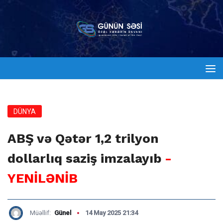
DÜNYA
ABŞ və Qətər 1,2 trilyon
dollarlıq saziş imzalayıb
-
YENİLƏNİB
Müəllif:
Günel
14 May 2025 21:34