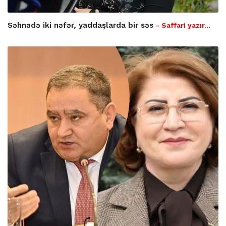
Səhnədə iki nəfər, yaddaşlarda bir səs
- Saffari yazır…