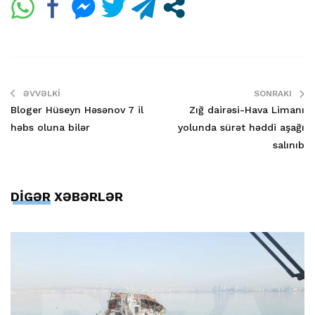
ƏVVƏLKI
SONRAKI
Bloger Hüseyn Həsənov 7 il
Zığ dairəsi-Hava Limanı
həbs oluna bilər
yolunda sürət həddi aşağı
salınıb
DİGƏR XƏBƏRLƏR