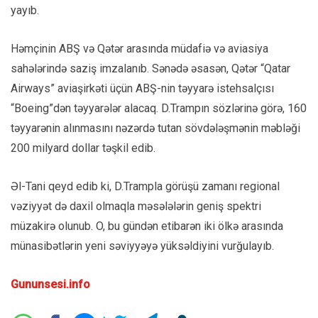
yayıb.
Həmçinin ABŞ və Qətər arasında müdafiə və aviasiya
sahələrində saziş imzalanıb. Sənədə əsasən, Qətər “Qatar
Airways” aviaşirkəti üçün ABŞ-nin təyyarə istehsalçısı
“Boeing”dən təyyarələr alacaq. D.Trampın sözlərinə görə, 160
təyyarənin alınmasını nəzərdə tutan sövdələşmənin məbləği
200 milyard dollar təşkil edib.
Əl-Tani qeyd edib ki, D.Trampla görüşü zamanı regional
vəziyyət də daxil olmaqla məsələlərin geniş spektri
müzakirə olunub. O, bu gündən etibarən iki ölkə arasında
münasibətlərin yeni səviyyəyə yüksəldiyini vurğulayıb.
Gununsesi.info