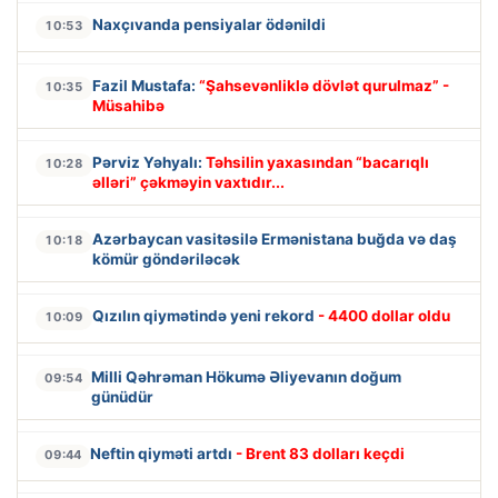
Naxçıvanda pensiyalar ödənildi
10:53
Fazil Mustafa:
“Şahsevənliklə dövlət qurulmaz” -
10:35
Müsahibə
Pərviz Yəhyalı:
Təhsilin yaxasından “bacarıqlı
10:28
əlləri” çəkməyin vaxtıdır...
Azərbaycan vasitəsilə Ermənistana buğda və daş
10:18
kömür göndəriləcək
Qızılın qiymətində yeni rekord
- 4400 dollar oldu
10:09
Milli Qəhrəman Hökumə Əliyevanın doğum
09:54
günüdür
Neftin qiyməti artdı
- Brent 83 dolları keçdi
09:44