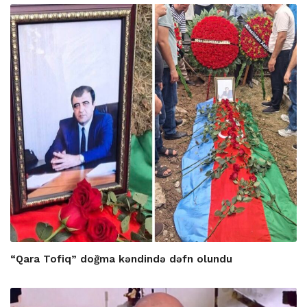
“Qara Tofiq” doğma kəndində dəfn olundu