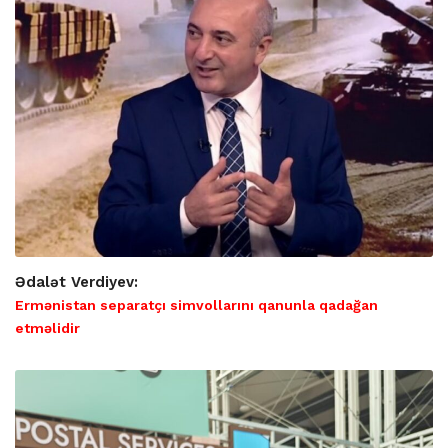
Ədalət Verdiyev:
Ermənistan separatçı simvollarını qanunla qadağan
etməlidir