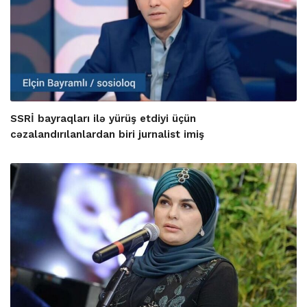
SSRİ bayraqları ilə yürüş etdiyi üçün
cəzalandırılanlardan biri jurnalist imiş