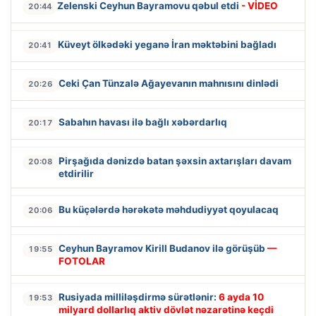
Zelenski Ceyhun Bayramovu qəbul etdi
- VİDEO
20:44
Küveyt ölkədəki yeganə İran məktəbini bağladı
20:41
Ceki Çan Tünzalə Ağayevanın mahnısını dinlədi
20:26
Sabahın havası ilə bağlı xəbərdarlıq
20:17
Pirşağıda dənizdə batan şəxsin axtarışları davam
20:08
etdirilir
Bu küçələrdə hərəkətə məhdudiyyət qoyulacaq
20:06
Ceyhun Bayramov Kirill Budanov ilə görüşüb
—
19:55
FOTOLAR
Rusiyada milliləşdirmə sürətlənir:
6 ayda 10
19:53
milyard dollarlıq aktiv dövlət nəzarətinə keçdi