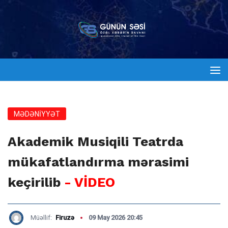
MƏDƏNİYYƏT
Akademik Musiqili Teatrda
mükafatlandırma mərasimi
keçirilib
- VİDEO
Müəllif:
Firuzə
09 May 2026 20:45