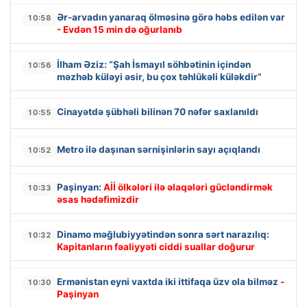
Ər-arvadın yanaraq ölməsinə görə həbs edilən var
10:58
- Evdən 15 min də oğurlanıb
İlham Əziz: “Şah İsmayıl söhbətinin içindən
10:56
məzhəb küləyi əsir, bu çox təhlükəli küləkdir”
Cinayətdə şübhəli bilinən 70 nəfər saxlanıldı
10:55
Metro ilə daşınan sərnişinlərin sayı açıqlandı
10:52
Paşinyan:
Aİİ ölkələri ilə əlaqələri gücləndirmək
10:33
əsas hədəfimizdir
Dinamo məğlubiyyətindən sonra sərt narazılıq:
10:32
Kapitanların fəaliyyəti ciddi suallar doğurur
Ermənistan eyni vaxtda iki ittifaqa üzv ola bilməz
-
10:30
Paşinyan