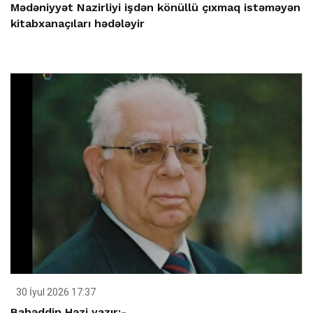
Mədəniyyət Nazirliyi işdən könüllü çıxmaq istəməyən
kitabxanaçıları hədələyir
30 İyul 2026 17:37
Bahəddin Həzi yazır:-