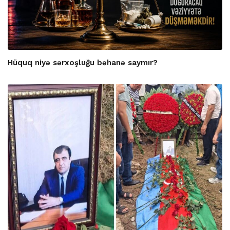
Hüquq niyə sərxoşluğu bəhanə saymır?