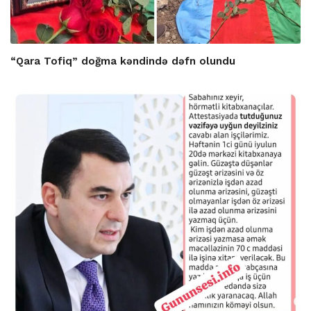
“Qara Tofiq” doğma kəndində dəfn olundu