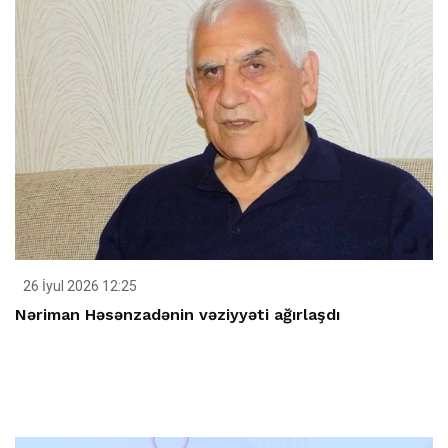
26 İyul 2026 12:25
Nəriman Həsənzadənin vəziyyəti ağırlaşdı