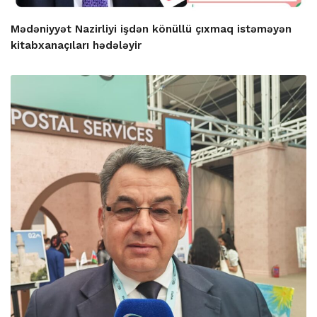
Mədəniyyət Nazirliyi işdən könüllü çıxmaq istəməyən
kitabxanaçıları hədələyir