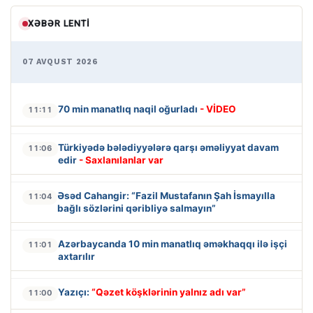
XƏBƏR LENTI
07 AVQUST 2026
70 min manatlıq naqil oğurladı
- VİDEO
11:11
Türkiyədə bələdiyyələrə qarşı əməliyyat davam
11:06
edir
- Saxlanılanlar var
Əsəd Cahangir: “Fazil Mustafanın Şah İsmayılla
11:04
bağlı sözlərini qəribliyə salmayın”
Azərbaycanda 10 min manatlıq əməkhaqqı ilə işçi
11:01
axtarılır
Yazıçı:
“Qəzet köşklərinin yalnız adı var”
11:00