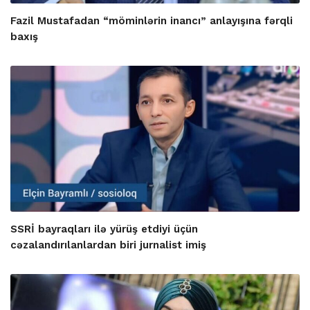
Fazil Mustafadan “möminlərin inancı” anlayışına fərqli
baxış
SSRİ bayraqları ilə yürüş etdiyi üçün
cəzalandırılanlardan biri jurnalist imiş