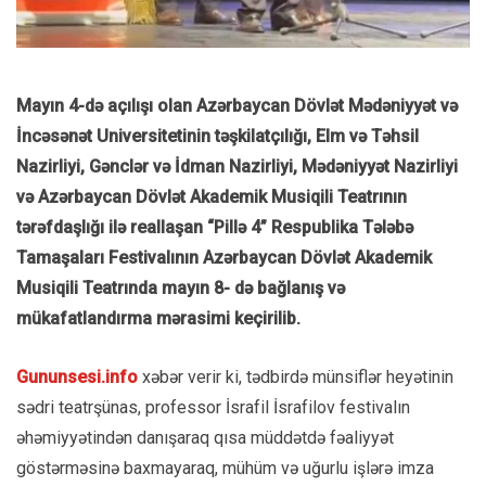
Mayın 4-də açılışı olan Azərbaycan Dövlət Mədəniyyət və
İncəsənət Universitetinin təşkilatçılığı, Elm və Təhsil
Nazirliyi, Gənclər və İdman Nazirliyi, Mədəniyyət Nazirliyi
və Azərbaycan Dövlət Akademik Musiqili Teatrının
tərəfdaşlığı ilə reallaşan “Pillə 4” Respublika Tələbə
Tamaşaları Festivalının Azərbaycan Dövlət Akademik
Musiqili Teatrında mayın 8- də bağlanış və
mükafatlandırma mərasimi keçirilib.
Gununsesi.info
xəbər verir ki, tədbirdə münsiflər heyətinin
sədri teatrşünas, professor İsrafil İsrafilov festivalın
əhəmiyyətindən danışaraq qısa müddətdə fəaliyyət
göstərməsinə baxmayaraq, mühüm və uğurlu işlərə imza