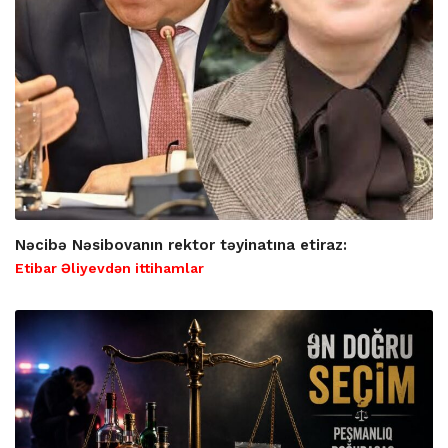
Nəcibə Nəsibovanın rektor təyinatına etiraz:
Etibar Əliyevdən ittihamlar