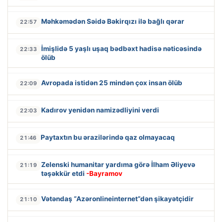
Məhkəmədən Səidə Bəkirqızı ilə bağlı qərar
22:57
İmişlidə 5 yaşlı uşaq bədbəxt hadisə nəticəsində
22:33
ölüb
Avropada istidən 25 mindən çox insan ölüb
22:09
Kadırov yenidən namizədliyini verdi
22:03
Paytaxtın bu ərazilərində qaz olmayacaq
21:46
Zelenski humanitar yardıma görə İlham Əliyevə
21:19
təşəkkür etdi
-Bayramov
Vətəndaş “Azəronlineinternet”dən şikayətçidir
21:10