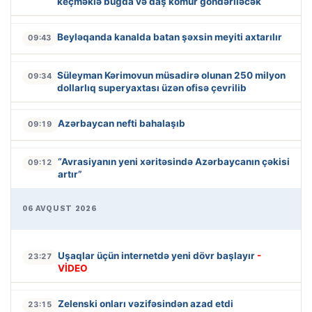
keçməklə buğda və daş kömür göndəriləcək
Beyləqanda kanalda batan şəxsin meyiti axtarılır
09:43
Süleyman Kərimovun müsadirə olunan 250 milyon
09:34
dollarlıq superyaxtası üzən ofisə çevrilib
Azərbaycan nefti bahalaşıb
09:19
“Avrasiyanın yeni xəritəsində Azərbaycanın çəkisi
09:12
artır”
06 AVQUST 2026
Uşaqlar üçün internetdə yeni dövr başlayır
-
23:27
VİDEO
Zelenski onları vəzifəsindən azad etdi
23:15