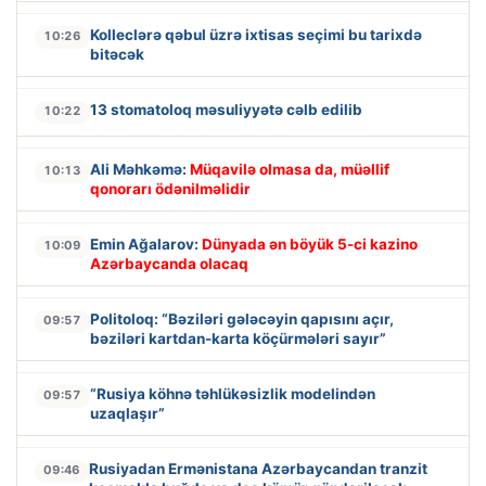
Kolleclərə qəbul üzrə ixtisas seçimi bu tarixdə
10:26
bitəcək
13 stomatoloq məsuliyyətə cəlb edilib
10:22
Ali Məhkəmə:
Müqavilə olmasa da, müəllif
10:13
qonorarı ödənilməlidir
Emin Ağalarov:
Dünyada ən böyük 5-ci kazino
10:09
Azərbaycanda olacaq
Politoloq: “Bəziləri gələcəyin qapısını açır,
09:57
bəziləri kartdan-karta köçürmələri sayır”
“Rusiya köhnə təhlükəsizlik modelindən
09:57
uzaqlaşır”
Rusiyadan Ermənistana Azərbaycandan tranzit
09:46