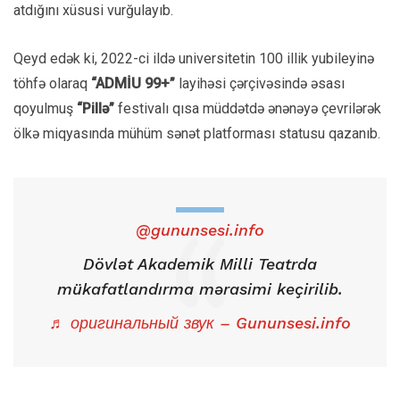
atdığını xüsusi vurğulayıb.
Qeyd edək ki, 2022-ci ildə universitetin 100 illik yubileyinə
töhfə olaraq
“ADMİU 99+”
layihəsi çərçivəsində əsası
qoyulmuş
“Pillə”
festivalı qısa müddətdə ənənəyə çevrilərək
ölkə miqyasında mühüm sənət platforması statusu qazanıb.
@gununsesi.info
Dövlət Akademik Milli Teatrda
mükafatlandırma mərasimi keçirilib.
♬ оригинальный звук – Gununsesi.info