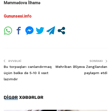
Məmmədova İlhamə
Gununsesi.info
ƏVVƏLKI
SONRAKI
Bu torpaqları canlandırmaq
Mehriban Əliyeva Zəngilandan
üçün bəlkə də 5-10 il vaxt
paylaşım etdi
lazımdır
DİGƏR XƏBƏRLƏR