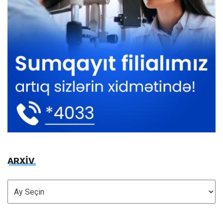
ARXİV
ARXİV