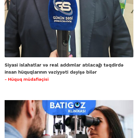
Siyasi islahatlar və real addımlar atılacağı təqdirdə
insan hüquqlarının vəziyyəti dəyişə bilər
- Hüquq müdafiəçisi