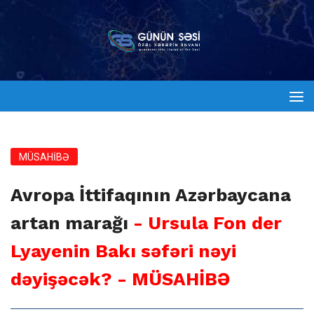
MÜSAHİBƏ
Avropa İttifaqının Azərbaycana
artan marağı
- Ursula Fon der
Lyayenin Bakı səfəri nəyi
dəyişəcək? - MÜSAHİBƏ