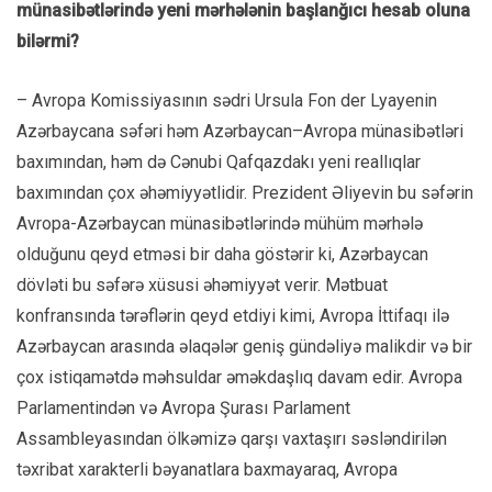
münasibətlərində yeni mərhələnin başlanğıcı hesab oluna
bilərmi?
– Avropa Komissiyasının sədri Ursula Fon der Lyayenin
Azərbaycana səfəri həm Azərbaycan–Avropa münasibətləri
baxımından, həm də Cənubi Qafqazdakı yeni reallıqlar
baxımından çox əhəmiyyətlidir. Prezident Əliyevin bu səfərin
Avropa-Azərbaycan münasibətlərində mühüm mərhələ
olduğunu qeyd etməsi bir daha göstərir ki, Azərbaycan
dövləti bu səfərə xüsusi əhəmiyyət verir. Mətbuat
konfransında tərəflərin qeyd etdiyi kimi, Avropa İttifaqı ilə
Azərbaycan arasında əlaqələr geniş gündəliyə malikdir və bir
çox istiqamətdə məhsuldar əməkdaşlıq davam edir. Avropa
Parlamentindən və Avropa Şurası Parlament
Assambleyasından ölkəmizə qarşı vaxtaşırı səsləndirilən
təxribat xarakterli bəyanatlara baxmayaraq, Avropa