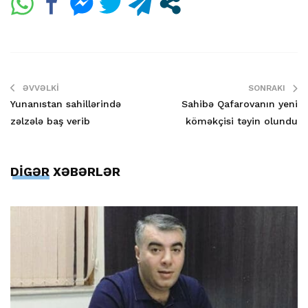
ƏVVƏLKI
SONRAKI
Yunanıstan sahillərində
Sahibə Qafarovanın yeni
zəlzələ baş verib
köməkçisi təyin olundu
DİGƏR XƏBƏRLƏR