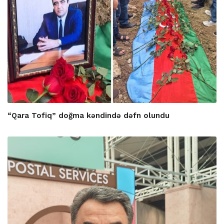
“Qara Tofiq” doğma kəndində dəfn olundu