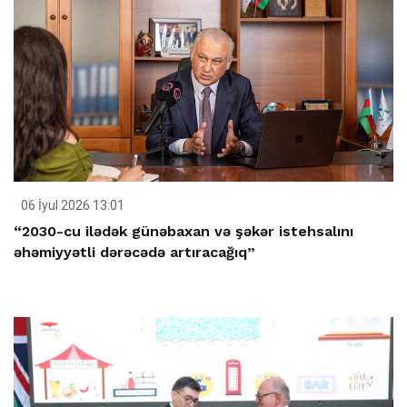
06 İyul 2026 13:01
“2030-cu ilədək günəbaxan və şəkər istehsalını
əhəmiyyətli dərəcədə artıracağıq”