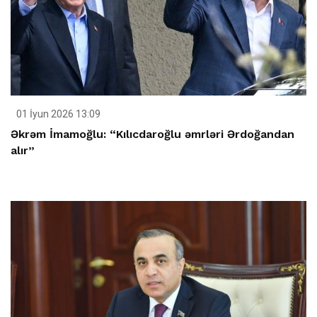
01 İyun 2026 13:09
Əkrəm İmamoğlu: “Kılıcdaroğlu əmrləri Ərdoğandan
alır”