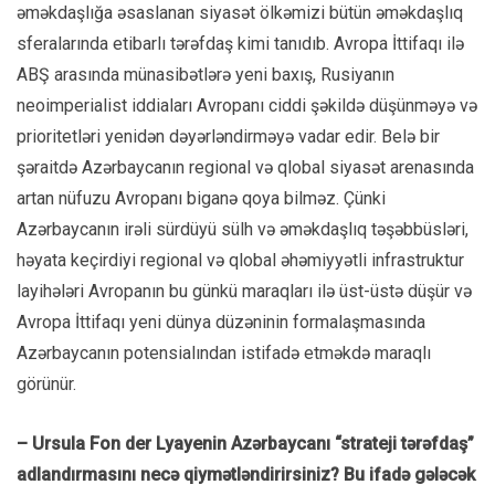
əməkdaşlığa əsaslanan siyasət ölkəmizi bütün əməkdaşlıq
sferalarında etibarlı tərəfdaş kimi tanıdıb. Avropa İttifaqı ilə
ABŞ arasında münasibətlərə yeni baxış, Rusiyanın
neoimperialist iddiaları Avropanı ciddi şəkildə düşünməyə və
prioritetləri yenidən dəyərləndirməyə vadar edir. Belə bir
şəraitdə Azərbaycanın regional və qlobal siyasət arenasında
artan nüfuzu Avropanı biganə qoya bilməz. Çünki
Azərbaycanın irəli sürdüyü sülh və əməkdaşlıq təşəbbüsləri,
həyata keçirdiyi regional və qlobal əhəmiyyətli infrastruktur
layihələri Avropanın bu günkü maraqları ilə üst-üstə düşür və
Avropa İttifaqı yeni dünya düzəninin formalaşmasında
Azərbaycanın potensialından istifadə etməkdə maraqlı
görünür.
– Ursula Fon der Lyayenin Azərbaycanı “strateji tərəfdaş”
adlandırmasını necə qiymətləndirirsiniz? Bu ifadə gələcək