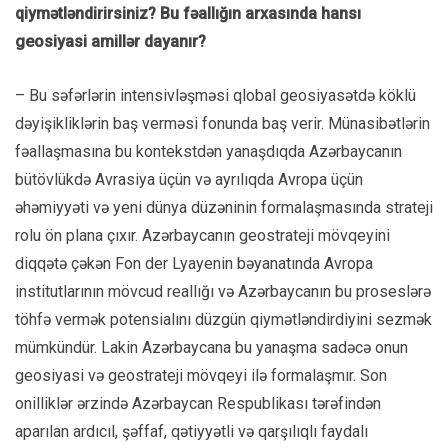
qiymətləndirirsiniz? Bu fəallığın arxasında hansı
geosiyasi amillər dayanır?
– Bu səfərlərin intensivləşməsi qlobal geosiyasətdə köklü
dəyişikliklərin baş verməsi fonunda baş verir. Münasibətlərin
fəallaşmasına bu kontekstdən yanaşdıqda Azərbaycanın
bütövlükdə Avrasiya üçün və ayrılıqda Avropa üçün
əhəmiyyəti və yeni dünya düzəninin formalaşmasında strateji
rolu ön plana çıxır. Azərbaycanın geostrateji mövqeyini
diqqətə çəkən Fon der Lyayenin bəyanatında Avropa
institutlarının mövcud reallığı və Azərbaycanın bu proseslərə
töhfə vermək potensialını düzgün qiymətləndirdiyini sezmək
mümkündür. Lakin Azərbaycana bu yanaşma sadəcə onun
geosiyasi və geostrateji mövqeyi ilə formalaşmır. Son
onilliklər ərzində Azərbaycan Respublikası tərəfindən
aparılan ardıcıl, şəffaf, qətiyyətli və qarşılıqlı faydalı