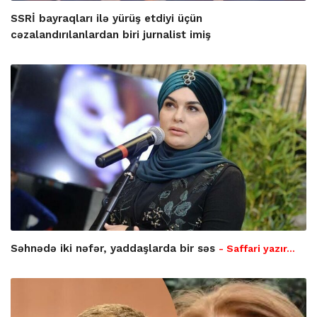
SSRİ bayraqları ilə yürüş etdiyi üçün
cəzalandırılanlardan biri jurnalist imiş
Səhnədə iki nəfər, yaddaşlarda bir səs
- Saffari yazır…