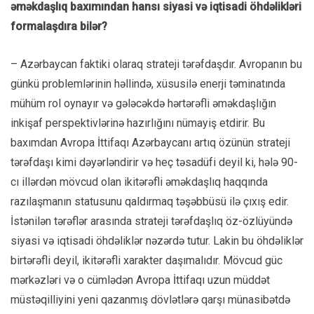
əməkdaşlıq baxımından hansı siyasi və iqtisadi öhdəlikləri
formalaşdıra bilər?
– Azərbaycan faktiki olaraq strateji tərəfdaşdır. Avropanın bu
günkü problemlərinin həllində, xüsusilə enerji təminatında
mühüm rol oynayır və gələcəkdə hərtərəfli əməkdaşlığın
inkişaf perspektivlərinə hazırlığını nümayiş etdirir. Bu
baxımdan Avropa İttifaqı Azərbaycanı artıq özünün strateji
tərəfdaşı kimi dəyərləndirir və heç təsadüfi deyil ki, hələ 90-
cı illərdən mövcud olan ikitərəfli əməkdaşlıq haqqında
razılaşmanın statusunu qaldırmaq təşəbbüsü ilə çıxış edir.
İstənilən tərəflər arasında strateji tərəfdaşlıq öz-özlüyündə
siyasi və iqtisadi öhdəliklər nəzərdə tutur. Lakin bu öhdəliklər
birtərəfli deyil, ikitərəfli xarakter daşımalıdır. Mövcud güc
mərkəzləri və o cümlədən Avropa İttifaqı uzun müddət
müstəqilliyini yeni qazanmış dövlətlərə qarşı münasibətdə