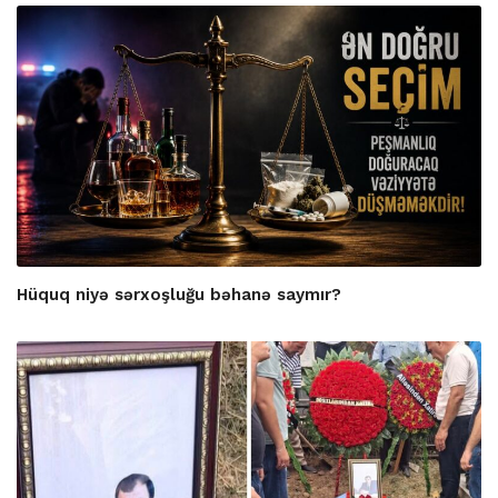
Hüquq niyə sərxoşluğu bəhanə saymır?