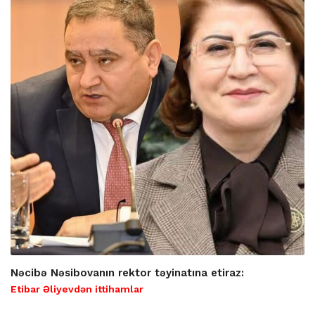
Nəcibə Nəsibovanın rektor təyinatına etiraz:
Etibar Əliyevdən ittihamlar