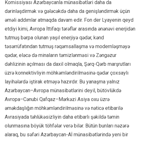
Komissiyası Azərbaycanla münasibətləri daha da
dərinləşdirmək və gələcəkdə daha da genişləndirmək üçün
əməli addımlar atmaqda davam edir. Fon der Lyayenin qeyd
etdiyi kimi, Avropa İttifaqı tərəflər arasında ənənəvi enerjidən
tutmuş bərpa olunan yaşıl enerjiyə qədər, kənd
təsərrüfatından tutmuş rəqəmsallaşma və modernləşməyə
qədər, eləcə də minaların təmizlənməsi və Zəngəzur
dəhlizinin açılması da daxil olmaqla, Şərq-Qərb marşrutları
üzrə konnektivliyin möhkəmləndirilməsinə qədər çoxsaylı
layihələrdə iştirak etməyə hazırdır. Bu yanaşma yalnız
Azərbaycan–Avropa münasibətlərini deyil, bütövlükdə
Avropa–Cənubi Qafqaz–Mərkəzi Asiya oxu üzrə
əməkdaşlığın möhkəmləndirilməsinə və nəticə etibarilə
Avrasiyada təhlükəsizliyin daha etibarlı şəkildə təmin
olunmasına böyük töhfələr verə bilər. Bütün bunları nəzərə
alaraq, bu səfəri Azərbaycan-Aİ münasibətlərində yeni bir