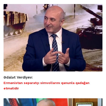
Ədalət Verdiyev:
Ermənistan separatçı simvollarını qanunla qadağan
etməlidir