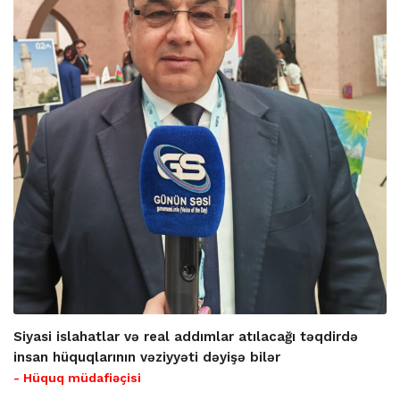
Siyasi islahatlar və real addımlar atılacağı təqdirdə
insan hüquqlarının vəziyyəti dəyişə bilər
- Hüquq müdafiəçisi