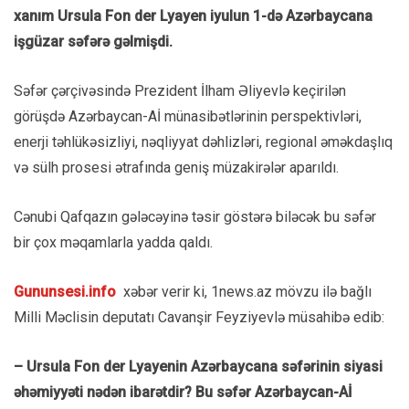
xanım Ursula Fon der Lyayen iyulun 1-də Azərbaycana
işgüzar səfərə gəlmişdi.
Səfər çərçivəsində Prezident İlham Əliyevlə keçirilən
görüşdə Azərbaycan-Aİ münasibətlərinin perspektivləri,
enerji təhlükəsizliyi, nəqliyyat dəhlizləri, regional əməkdaşlıq
və sülh prosesi ətrafında geniş müzakirələr aparıldı.
Cənubi Qafqazın gələcəyinə təsir göstərə biləcək bu səfər
bir çox məqamlarla yadda qaldı.
Gununsesi.info
xəbər verir ki, 1news.az mövzu ilə bağlı
Milli Məclisin deputatı Cavanşir Feyziyevlə müsahibə edib:
– Ursula Fon der Lyayenin Azərbaycana səfərinin siyasi
əhəmiyyəti nədən ibarətdir? Bu səfər Azərbaycan-Aİ