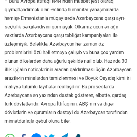
– Bunu Avropa İttifaqı tərəfindən müsbət jest olaraq
qiymətləndirmək olar. Əslində humanitar yanaşmalarda
həmişə Ermənistanla müqayisədə Azərbaycana qarşı ayrı-
seçkilik sərgiləndiyini görmüşük. Ölkəmiz üçün ən ağır
vaxtlarda Azərbaycana qarşı təbliğat kampaniyaları ilə
üzləşmişik. Beləliklə, Azərbaycan hər zaman öz
problemlərini özü həll etməyə çalışıb və buna çox yardım
olunan ölkələrdən daha uğurlu şəkildə nail olub. Hazırda 30
illik işğalın nəticələrinin aradan qaldırılması üçün Azərbaycan
ərazilərin minalardan təmizlənməsi və Böyük Qayıdış kimi iri
maliyyə tutumlu layihələr reallaşdırır. Bu proseslərdə
Azərbaycana ən yaxından dəstək göstərən, əlbəttə, qardaş
türk dövlətləridir. Avropa İttifaqının, ABŞ-nin və digər
dövlətlərin və qurumların dəstəyi də Azərbaycan tərəfindən
minnətdarlıqla qəbul oluna bilər.