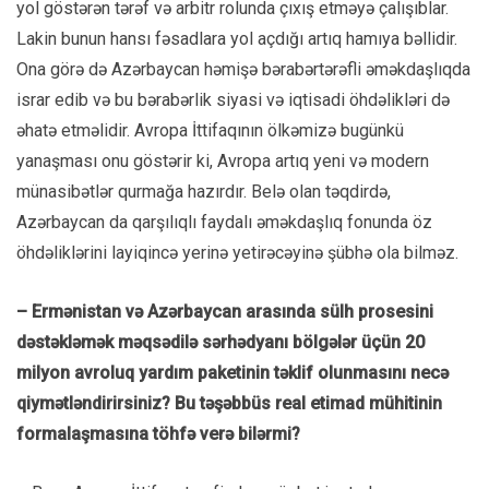
yol göstərən tərəf və arbitr rolunda çıxış etməyə çalışıblar.
Lakin bunun hansı fəsadlara yol açdığı artıq hamıya bəllidir.
Ona görə də Azərbaycan həmişə bərabərtərəfli əməkdaşlıqda
israr edib və bu bərabərlik siyasi və iqtisadi öhdəlikləri də
əhatə etməlidir. Avropa İttifaqının ölkəmizə bugünkü
yanaşması onu göstərir ki, Avropa artıq yeni və modern
münasibətlər qurmağa hazırdır. Belə olan təqdirdə,
Azərbaycan da qarşılıqlı faydalı əməkdaşlıq fonunda öz
öhdəliklərini layiqincə yerinə yetirəcəyinə şübhə ola bilməz.
– Ermənistan və Azərbaycan arasında sülh prosesini
dəstəkləmək məqsədilə sərhədyanı bölgələr üçün 20
milyon avroluq yardım paketinin təklif olunmasını necə
qiymətləndirirsiniz? Bu təşəbbüs real etimad mühitinin
formalaşmasına töhfə verə bilərmi?