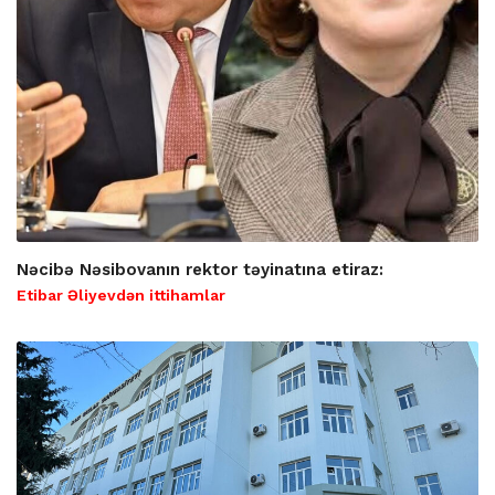
Nəcibə Nəsibovanın rektor təyinatına etiraz:
Etibar Əliyevdən ittihamlar