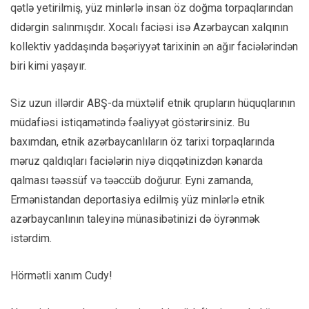
qətlə yetirilmiş, yüz minlərlə insan öz doğma torpaqlarından
didərgin salınmışdır. Xocalı faciəsi isə Azərbaycan xalqının
kollektiv yaddaşında bəşəriyyət tarixinin ən ağır faciələrindən
biri kimi yaşayır.
Siz uzun illərdir ABŞ-da müxtəlif etnik qrupların hüquqlarının
müdafiəsi istiqamətində fəaliyyət göstərirsiniz. Bu
baxımdan, etnik azərbaycanlıların öz tarixi torpaqlarında
məruz qaldıqları faciələrin niyə diqqətinizdən kənarda
qalması təəssüf və təəccüb doğurur. Eyni zamanda,
Ermənistandan deportasiya edilmiş yüz minlərlə etnik
azərbaycanlının taleyinə münasibətinizi də öyrənmək
istərdim.
Hörmətli xanım Cudy!