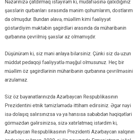
Nəzərinizə çatdırmaq istəyirəm ki, müdafiəsinə qalxdığınız
şəxslərin qurbanları sırasında mənim qohumlarım, dostlarım
da olmuşdur. Bundan əlavə, müəllim kimi fəaliyyət
göstərdiyim məktəbin şagirdləri arasında da müharibənin
qurbanına çevrilmiş şəxslər az olmamışdır.
Düşünürəm ki, siz məni anlaya bilərsiniz. Çünki siz də uzun
müddət pedaqoji fəaliyyətlə məşğul olmusunuz. Heç bir
müəllim öz şagirdlərinin müharibənin qurbanına çevrilməsini
arzulamaz.
Siz öz bəyanatlarınızda Azərbaycan Respublikasının
Prezidentini etnik təmizləmədə ittiham edirsiniz. Əgər nəyi
isə dolaşıq salırsınızsa və ya hansısa səbəbdən həqiqətləri
görməzdən gəlirsinizsə, sizə xatırlatmaq istərdim ki,
Azərbaycan Respublikasının Prezidenti Azərbaycan xalqının