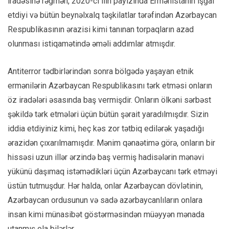
iradəsinə rəğmən, 2020-ci ilin payızında Ermənistanın işğal
etdiyi və bütün beynəlxalq təşkilatlar tərəfindən Azərbaycan
Respublikasının ərazisi kimi tanınan torpaqların azad
olunması istiqamətində əməli addımlar atmışdır.
Antiterror tədbirlərindən sonra bölgədə yaşayan etnik
ermənilərin Azərbaycan Respublikasını tərk etməsi onların
öz iradələri əsasında baş vermişdir. Onların ölkəni sərbəst
şəkildə tərk etmələri üçün bütün şərait yaradılmışdır. Sizin
iddia etdiyiniz kimi, heç kəs zor tətbiq edilərək yaşadığı
ərazidən çıxarılmamışdır. Mənim qənaətimə görə, onların bir
hissəsi uzun illər ərzində baş vermiş hadisələrin mənəvi
yükünü daşımaq istəmədikləri üçün Azərbaycanı tərk etməyi
üstün tutmuşdur. Hər halda, onlar Azərbaycan dövlətinin,
Azərbaycan ordusunun və sadə azərbaycanlıların onlara
insan kimi münasibət göstərməsindən müəyyən mənada
utanmış ola bilərlər.