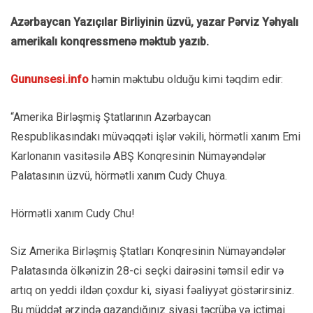
Azərbaycan Yazıçılar Birliyinin üzvü, yazar Pərviz Yəhyalı
amerikalı konqressmenə məktub yazıb.
Gununsesi.info
həmin məktubu olduğu kimi təqdim edir:
“Amerika Birləşmiş Ştatlarının Azərbaycan
Respublikasındakı müvəqqəti işlər vəkili, hörmətli xanım Emi
Karlonanın vasitəsilə ABŞ Konqresinin Nümayəndələr
Palatasının üzvü, hörmətli xanım Cudy Chuya.
Hörmətli xanım Cudy Chu!
Siz Amerika Birləşmiş Ştatları Konqresinin Nümayəndələr
Palatasında ölkənizin 28-ci seçki dairəsini təmsil edir və
artıq on yeddi ildən çoxdur ki, siyasi fəaliyyət göstərirsiniz.
Bu müddət ərzində qazandığınız siyasi təcrübə və ictimai