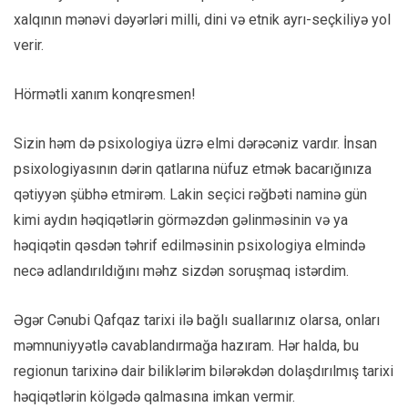
xalqının mənəvi dəyərləri milli, dini və etnik ayrı-seçkiliyə yol
verir.
Hörmətli xanım konqresmen!
Sizin həm də psixologiya üzrə elmi dərəcəniz vardır. İnsan
psixologiyasının dərin qatlarına nüfuz etmək bacarığınıza
qətiyyən şübhə etmirəm. Lakin seçici rəğbəti naminə gün
kimi aydın həqiqətlərin görməzdən gəlinməsinin və ya
həqiqətin qəsdən təhrif edilməsinin psixologiya elmində
necə adlandırıldığını məhz sizdən soruşmaq istərdim.
Əgər Cənubi Qafqaz tarixi ilə bağlı suallarınız olarsa, onları
məmnuniyyətlə cavablandırmağa hazıram. Hər halda, bu
regionun tarixinə dair biliklərim bilərəkdən dolaşdırılmış tarixi
həqiqətlərin kölgədə qalmasına imkan vermir.