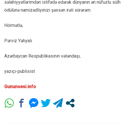
səlahiyyətlərimdən istifadə edərək dünyanın ən nüfuzlu sülh
ödülünə namizədliyinizi şəxsən irəli sürərəm.
Hörmətlə,
Pərviz Yəhyalı
Azərbaycan Respublikasının vətəndaşı,
yazıçı-publisist
Gununsesi.info