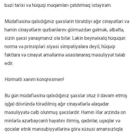
bəzi tarixi və hüquqi məqamları çatdırmaq istəyirəm.
Müdafiəsinə qalxdığınız şəxslərin törətdiyi ağır cinayətləri və
həmin cinayətlərin qurbanlarını görməzdən gəlmək, əlbəttə,
sizin şəxsi yanaşmanız ola bilər. Lakin beynəlxalq hüququn
norma və prinsipləri siyasi simpatiyalara deyil, hüquqi
faktlara və cinayət əməllərinə əsaslanaraq məsuliyyət tələb
edir.
Hörmətli xanım konqresmen!
Bu gün müdafiəsinə qalxdığınız şəxslər otuz il davam etmiş
işğal dövründə törədilmiş ağır cinayətlərlə əlaqədar
məsuliyyətə cəlb olunmuş şəxslərdir. Həmin illər ərzində on
minlərlə azərbaycanlı həyatını itirmiş, qadınlar, uşaqlar və
qocalar etnik mənsubiyyətlərinə görə xüsusi amansızlıqla