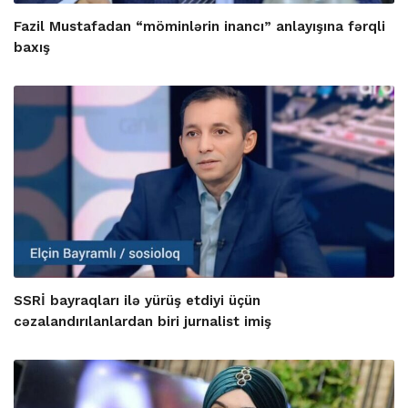
Fazil Mustafadan “möminlərin inancı” anlayışına fərqli
baxış
SSRİ bayraqları ilə yürüş etdiyi üçün
cəzalandırılanlardan biri jurnalist imiş