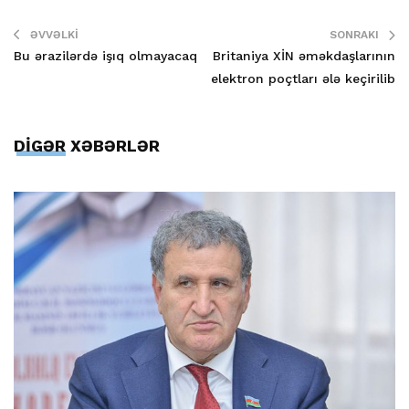
ƏVVƏLKI
SONRAKI
Bu ərazilərdə işıq olmayacaq
Britaniya XİN əməkdaşlarının
elektron poçtları ələ keçirilib
DİGƏR XƏBƏRLƏR