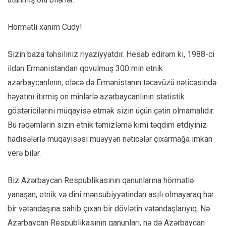
Hörmətli xanım Cudy!
Sizin baza təhsiliniz riyaziyyatdır. Hesab edirəm ki, 1988-ci
ildən Ermənistandan qovulmuş 300 min etnik
azərbaycanlının, eləcə də Ermənistanın təcavüzü nəticəsində
həyatını itirmiş on minlərlə azərbaycanlının statistik
göstəricilərini müqayisə etmək sizin üçün çətin olmamalıdır.
Bu rəqəmlərin sizin etnik təmizləmə kimi təqdim etdiyiniz
hadisələrlə müqayisəsi müəyyən nəticələr çıxarmağa imkan
verə bilər.
Biz Azərbaycan Respublikasının qanunlarına hörmətlə
yanaşan, etnik və dini mənsubiyyətindən asılı olmayaraq hər
bir vətəndaşına sahib çıxan bir dövlətin vətəndaşlarıyıq. Nə
Azərbaycan Respublikasının qanunları, nə də Azərbaycan