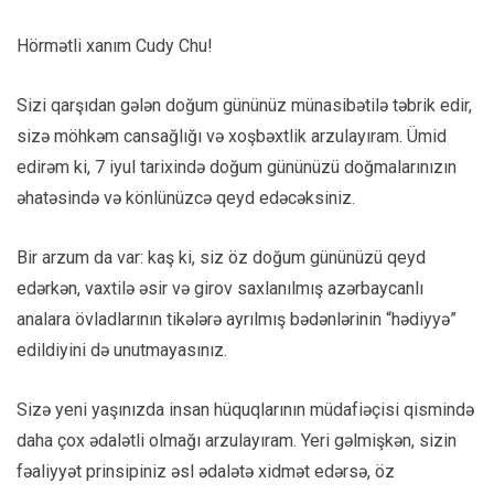
Hörmətli xanım Cudy Chu!
Sizi qarşıdan gələn doğum gününüz münasibətilə təbrik edir,
sizə möhkəm cansağlığı və xoşbəxtlik arzulayıram. Ümid
edirəm ki, 7 iyul tarixində doğum gününüzü doğmalarınızın
əhatəsində və könlünüzcə qeyd edəcəksiniz.
Bir arzum da var: kaş ki, siz öz doğum gününüzü qeyd
edərkən, vaxtilə əsir və girov saxlanılmış azərbaycanlı
analara övladlarının tikələrə ayrılmış bədənlərinin “hədiyyə”
edildiyini də unutmayasınız.
Sizə yeni yaşınızda insan hüquqlarının müdafiəçisi qismində
daha çox ədalətli olmağı arzulayıram. Yeri gəlmişkən, sizin
fəaliyyət prinsipiniz əsl ədalətə xidmət edərsə, öz