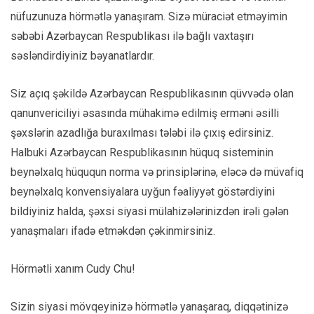
nüfuzunuza hörmətlə yanaşıram. Sizə müraciət etməyimin
səbəbi Azərbaycan Respublikası ilə bağlı vaxtaşırı
səsləndirdiyiniz bəyanatlardır.
Siz açıq şəkildə Azərbaycan Respublikasının qüvvədə olan
qanunvericiliyi əsasında mühakimə edilmiş erməni əsilli
şəxslərin azadlığa buraxılması tələbi ilə çıxış edirsiniz.
Halbuki Azərbaycan Respublikasının hüquq sisteminin
beynəlxalq hüququn norma və prinsiplərinə, eləcə də müvafiq
beynəlxalq konvensiyalara uyğun fəaliyyət göstərdiyini
bildiyiniz halda, şəxsi siyasi mülahizələrinizdən irəli gələn
yanaşmaları ifadə etməkdən çəkinmirsiniz.
Hörmətli xanım Cudy Chu!
Sizin siyasi mövqeyinizə hörmətlə yanaşaraq, diqqətinizə