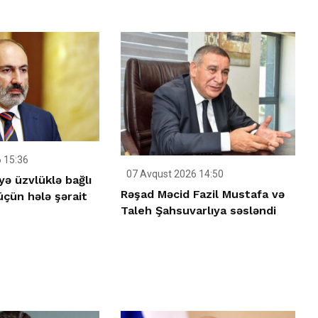
 15:36
07 Avqust 2026 14:50
yə üzvlüklə bağlı
Rəşad Məcid Fazil Mustafa və
çün hələ şərait
Taleh Şahsuvarlıya səsləndi