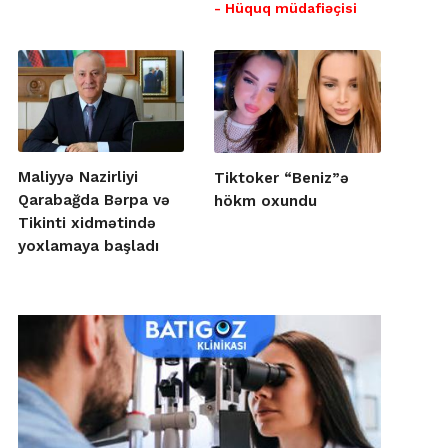
- Hüquq müdafiəçisi
Maliyyə Nazirliyi
Tiktoker “Beniz”ə
Qarabağda Bərpa və
hökm oxundu
Tikinti xidmətində
yoxlamaya başladı