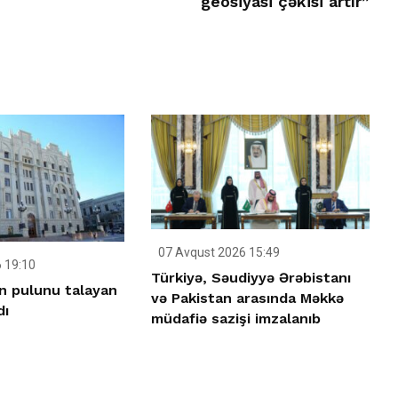
geosiyasi çəkisi artır”
07 Avqust 2026 15:49
 19:10
Türkiyə, Səudiyyə Ərəbistanı
n pulunu talayan
və Pakistan arasında Məkkə
dı
müdafiə sazişi imzalanıb