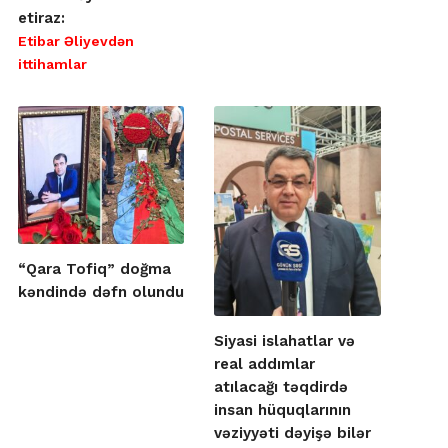
etiraz:
Etibar Əliyevdən
ittihamlar
“Qara Tofiq” doğma
kəndində dəfn olundu
Siyasi islahatlar və
real addımlar
atılacağı təqdirdə
insan hüquqlarının
vəziyyəti dəyişə bilər