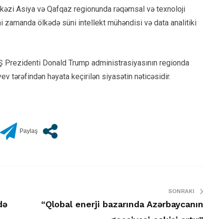
kəzi Asiya və Qafqaz regionunda rəqəmsal və texnoloji
zamanda ölkədə süni intellekt mühəndisi və data analitiki
ABŞ Prezidenti Donald Trump administrasiyasının regionda
v tərəfindən həyata keçirilən siyasətin nəticəsidir.
SONRAKI
də
“Qlobal enerji bazarında Azərbaycanın