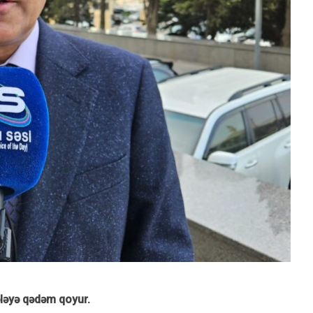
ələyə qədəm qoyur.