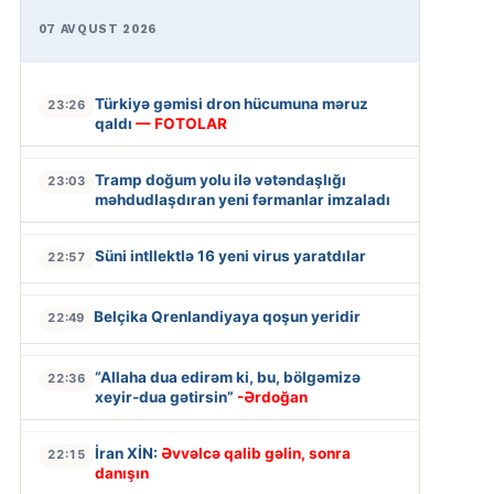
07 AVQUST 2026
Türkiyə gəmisi dron hücumuna məruz
23:26
qaldı
— FOTOLAR
Tramp doğum yolu ilə vətəndaşlığı
23:03
məhdudlaşdıran yeni fərmanlar imzaladı
Süni intllektlə 16 yeni virus yaratdılar
22:57
Belçika Qrenlandiyaya qoşun yeridir
22:49
“Allaha dua edirəm ki, bu, bölgəmizə
22:36
xeyir-dua gətirsin”
-Ərdoğan
İran XİN:
Əvvəlcə qalib gəlin, sonra
22:15
danışın