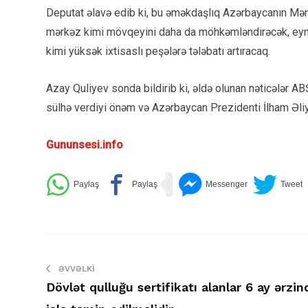
Deputat əlavə edib ki, bu əməkdaşlıq Azərbaycanın Mər
mərkəz kimi mövqeyini daha da möhkəmləndirəcək, eyni 
kimi yüksək ixtisaslı peşələrə tələbatı artıracaq.
Azay Quliyev sonda bildirib ki, əldə olunan nəticələr 
sülhə verdiyi önəm və Azərbaycan Prezidenti İlham Əliye
Gununsesi.info
ƏVVƏLKI
Dövlət qulluğu sertifikatı alanlar 6 ay ərzin