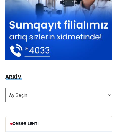
ARXİV
ARXİV
XƏBƏR LENTI