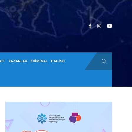
YƏT
YAZARLAR
KRİMİNAL
HADİSƏ