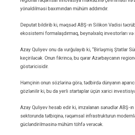
regional rəqəmsal innovasiya mərkəzinə çevrilməsi və b
yönəldilməsi baxımından mühüm addımdır.
Deputat bildirib ki, məqsəd ABŞ-ın Silikon Vadisi təcrü
ekosistemi formalaşdırmaq, beynəlxalq investorları və r
Azay Quliyev onu da vurğulayıb ki, “Birləşmiş Ştatlar S
keçiriləcək. Onun fikrincə, bu qərar Azərbaycanın region
göstəricisidir.
Həmçinin onun sözlərinə görə, tədbirdə dünyanın aparıcı t
gözlənilir ki, bu da yerli startaplar üçün xarici investi
Azay Quliyev hesab edir ki, imzalanan sənədlər ABŞ-ın q
sektorunda tətbiqinə, rəqəmsal infrastrukturun modernlə
gücləndirilməsinə mühüm töhfə verəcək.