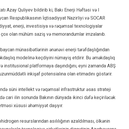
tı Azay Quliyev bildirib ki, Bakı Enerji Həftəsi və I
can Respublikasının İqtisadiyyat Nazirliyi və SOCAR
diyyat, enerji, investisiya və rəqəmsal texnologiyalar
dan çox olan mühüm saziş və memorandumlar imzalanıb.
aycan münasibətlərinin ənənəvi enerji tərəfdaşlığından
məkdaşlıq modelinə keçdiyini nümayiş etdirir. Bu əməkdaşlıq
 və institusional platformaya daşındığını, eyni zamanda ABŞ
uzunmüddətli inkişaf potensialına olan etimadını göstərir.
ndə süni intellekt və rəqəmsal infrastruktur əsas strateji
də cari ilin sonunda Bakının dünyada ikinci dəfə keçiriləcək
 etməsi xüsusi əhəmiyyət daşıyır.
idrogen resurslarından asılılığının azaldılması, ölkənin