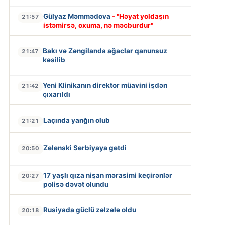
Gülyaz Məmmədova
- "Həyat yoldaşın
21:57
istəmirsə, oxuma, nə məcburdur"
Bakı və Zəngilanda ağaclar qanunsuz
21:47
kəsilib
Yeni Klinikanın direktor müavini işdən
21:42
çıxarıldı
Laçında yanğın olub
21:21
Zelenski Serbiyaya getdi
20:50
17 yaşlı qıza nişan mərasimi keçirənlər
20:27
polisə dəvət olundu
Rusiyada güclü zəlzələ oldu
20:18