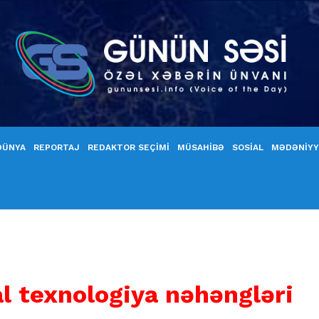
DÜNYA
REPORTAJ
REDAKTOR SEÇİMİ
MÜSAHİBƏ
SOSİAL
MƏDƏNİY
 texnologiya nəhəngləri