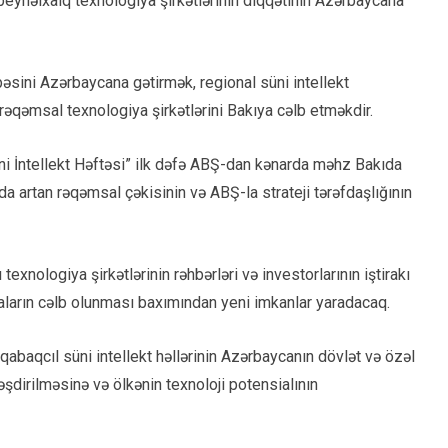
eynəlxalq texnologiya şirkətlərinin diqqətinin Azərbaycana
bəsini Azərbaycana gətirmək, regional süni intellekt
əqəmsal texnologiya şirkətlərini Bakıya cəlb etməkdir.
üni İntellekt Həftəsi” ilk dəfə ABŞ-dan kənarda məhz Bakıda
da artan rəqəmsal çəkisinin və ABŞ-la strateji tərəfdaşlığının
exnologiya şirkətlərinin rəhbərləri və investorlarının iştirakı
siyaların cəlb olunması baxımından yeni imkanlar yaradacaq.
abaqcıl süni intellekt həllərinin Azərbaycanın dövlət və özəl
şdirilməsinə və ölkənin texnoloji potensialının