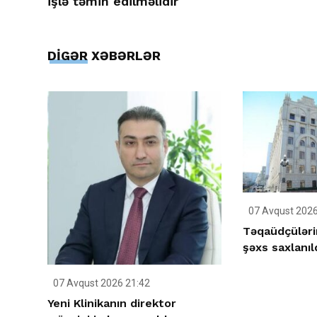
işlə təmin edilməlidir
DİGƏR XƏBƏRLƏR
07 Avqust 2026
Təqaüdçüləri
şəxs saxlanıl
07 Avqust 2026 21:42
Yeni Klinikanın direktor