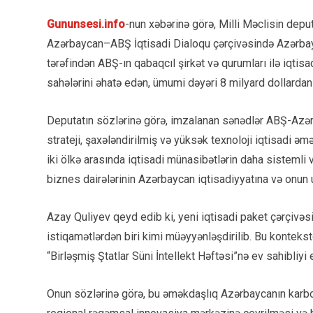
Gununsesi.info
-nun xəbərinə görə, Milli Məclisin deputa
Azərbaycan–ABŞ İqtisadi Dialoqu çərçivəsində Azərbay
tərəfindən ABŞ-ın qabaqcıl şirkət və qurumları ilə iqtisa
sahələrini əhatə edən, ümumi dəyəri 8 milyard dollar
Deputatın sözlərinə görə, imzalanan sənədlər ABŞ-Azərb
strateji, şaxələndirilmiş və yüksək texnoloji iqtisadi ə
iki ölkə arasında iqtisadi münasibətlərin daha sistemli
biznes dairələrinin Azərbaycan iqtisadiyyatına və onun 
Azay Quliyev qeyd edib ki, yeni iqtisadi paket çərçivəsi
istiqamətlərdən biri kimi müəyyənləşdirilib. Bu kontekst
“Birləşmiş Ştatlar Süni İntellekt Həftəsi”nə ev sahibliyi
Onun sözlərinə görə, bu əməkdaşlıq Azərbaycanın karboh