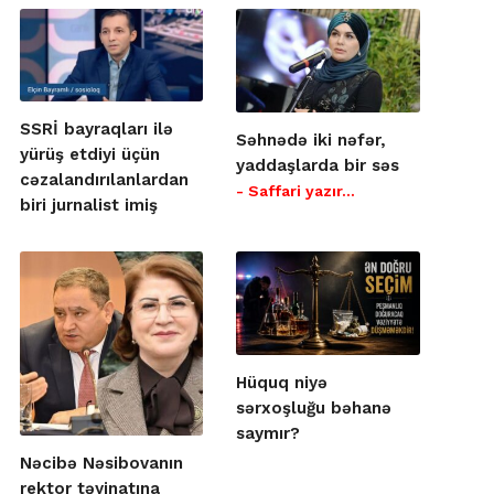
SSRİ bayraqları ilə
Səhnədə iki nəfər,
yürüş etdiyi üçün
yaddaşlarda bir səs
cəzalandırılanlardan
- Saffari yazır…
biri jurnalist imiş
Hüquq niyə
sərxoşluğu bəhanə
saymır?
Nəcibə Nəsibovanın
rektor təyinatına