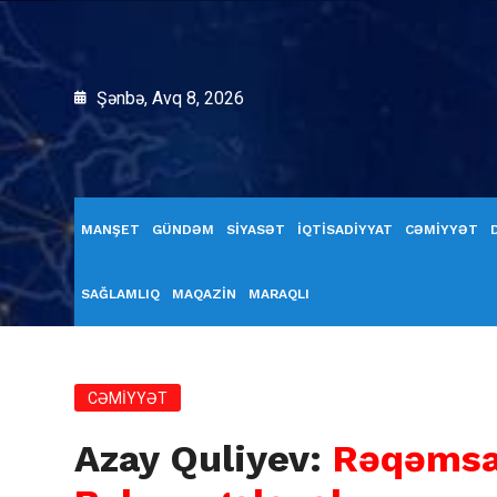
Şənbə, Avq 8, 2026
MANŞET
GÜNDƏM
SİYASƏT
İQTİSADİYYAT
CƏMİYYƏT
SAĞLAMLIQ
MAQAZİN
MARAQLI
CƏMİYYƏT
Azay Quliyev:
Rəqəmsal