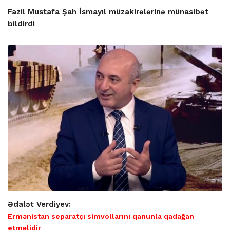
Fazil Mustafa Şah İsmayıl müzakirələrinə münasibət
bildirdi
Ədalət Verdiyev:
Ermənistan separatçı simvollarını qanunla qadağan
etməlidir