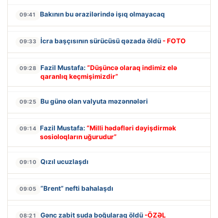
Bakının bu ərazilərində işıq olmayacaq
09:41
İcra başçısının sürücüsü qəzada öldü
- FOTO
09:33
Fazil Mustafa:
“Düşüncə olaraq indimiz elə
09:28
qaranlıq keçmişimizdir”
Bu günə olan valyuta məzənnələri
09:25
Fazil Mustafa:
“Milli hədəfləri dəyişdirmək
09:14
sosioloqların uğurudur”
Qızıl ucuzlaşdı
09:10
“Brent” nefti bahalaşdı
09:05
Gənc zabit suda boğularaq öldü
-ÖZƏL
08:21