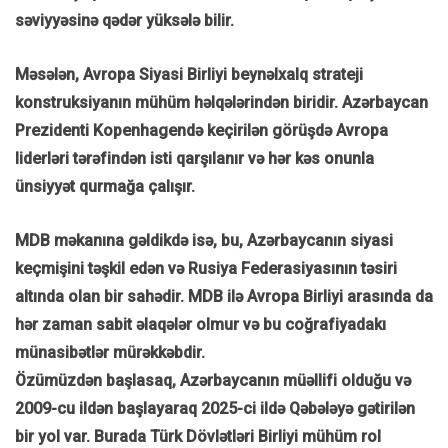
səviyyəsinə qədər yüksələ bilir.
Məsələn, Avropa Siyasi Birliyi beynəlxalq strateji
konstruksiyanın mühüm həlqələrindən biridir. Azərbaycan
Prezidenti Kopenhagendə keçirilən görüşdə Avropa
liderləri tərəfindən isti qarşılanır və hər kəs onunla
ünsiyyət qurmağa çalışır.
MDB məkanına gəldikdə isə, bu, Azərbaycanın siyasi
keçmişini təşkil edən və Rusiya Federasiyasının təsiri
altında olan bir sahədir. MDB ilə Avropa Birliyi arasında da
hər zaman sabit əlaqələr olmur və bu coğrafiyadakı
münasibətlər mürəkkəbdir.
Özümüzdən başlasaq, Azərbaycanın müəllifi olduğu və
2009-cu ildən başlayaraq 2025-ci ildə Qəbələyə gətirilən
bir yol var. Burada Türk Dövlətləri Birliyi mühüm rol