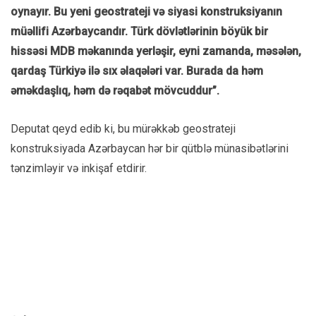
oynayır. Bu yeni geostrateji və siyasi konstruksiyanın
müəllifi Azərbaycandır. Türk dövlətlərinin böyük bir
hissəsi MDB məkanında yerləşir, eyni zamanda, məsələn,
qardaş Türkiyə ilə sıx əlaqələri var. Burada da həm
əməkdaşlıq, həm də rəqabət mövcuddur”.
Deputat qeyd edib ki, bu mürəkkəb geostrateji
konstruksiyada Azərbaycan hər bir qütblə münasibətlərini
tənzimləyir və inkişaf etdirir.