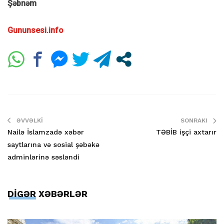
Şəbnəm
Gununsesi.info
ƏVVƏLKI
SONRAKI
Nailə İslamzadə xəbər
TƏBİB işçi axtarır
saytlarına və sosial şəbəkə
adminlərinə səsləndi
DİGƏR XƏBƏRLƏR