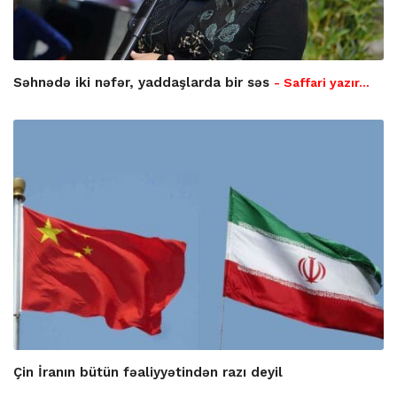
Səhnədə iki nəfər, yaddaşlarda bir səs
- Saffari yazır…
Çin İranın bütün fəaliyyətindən razı deyil