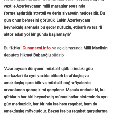
vaxtilə Azərbaycanın milli maraqlar əsasında
formalaşdırdığı strateji və dərin siyasətin nəticəsidir. Bu
gün onun bəhrəsini görürük. Lakin Azərbaycanı
beynəlxalq arenada bu qədər nüfuzlu, etibarlı və təsirli
aktor edən yol bir gündə başlamayıb”.
Bu fikirləri
Gununsesi.info
-ya açıqlamasında
Milli Məclisin
deputatı Hikmət Babaoğlu
bildirib:
“Azərbaycan dünyanın müxtəlif qütblərindəki güc
mərkəzləri ilə eyni vaxtda etibarlı tərəfdaşlıq və
əməkdaşlıq qura bilir və müxtəlif coğrafiyalarda
arzuolunan qonaq kimi qarşılanır. Məsələ ondadır ki, bu
qütblərin hər biri beynəlxalq münasibətlər sistemində ayrı
güc mərkəzidir, hər birində isə həm rəqabət, həm də
əməkdaşlıq mövcuddur. Bəzən isə bu rəqabət qarşıdurma