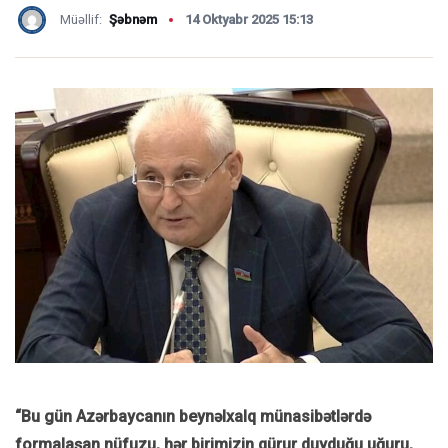
Müəllif:
Şəbnəm
14 Oktyabr 2025 15:13
“Bu gün Azərbaycanın beynəlxalq münasibətlərdə
formalaşan nüfuzu, hər birimizin qürur duyduğu uğuru,