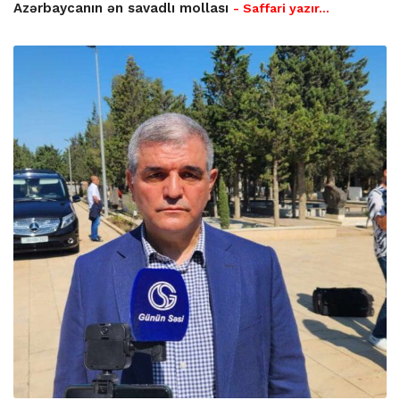
Azərbaycanın ən savadlı mollası
- Saffari yazır…