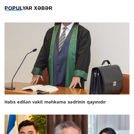
POPULYAR XƏBƏR
Həbs edilən vəkil məhkəmə sədrinin qayınıdır