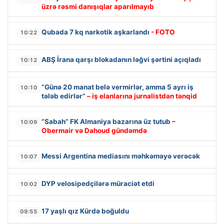
üzrə rəsmi danışıqlar aparılmayıb
Qubada 7 kq narkotik aşkarlandı
- FOTO
10:22
ABŞ İrana qarşı blokadanın ləğvi şərtini açıqladı
10:12
“Günə 20 manat belə vermirlər, amma 5 ayrı iş
10:10
tələb edirlər”
– iş elanlarına jurnalistdən tənqid
“Sabah” FK Almaniya bazarına üz tutub
–
10:09
Obermair və Dahoud gündəmdə
Messi Argentina mediasını məhkəməyə verəcək
10:07
DYP velosipedçilərə müraciət etdi
10:02
17 yaşlı qız Kürdə boğuldu
09:55