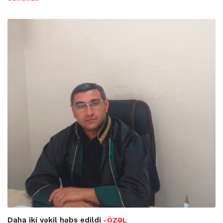
Daha iki vəkil həbs edildi
-ÖZƏL