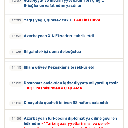
Ədəbiyyat və mədəniyyət xadimləri Çingiz
12:07
Əlioğlunun vəfatından yazdılar
Yağış yağır, şimşək çaxır
-FAKTİKİ HAVA
12:03
Azərbaycan XİN Ekvadoru təbrik etdi
11:53
Bilgəhdə kişi dənizdə boğulub
11:25
İlham Əliyev Pezeşkiana təşəkkür etdi
11:15
Daşınmaz əmlakdan iqtisadiyyata milyardlıq təsir
11:13
– AQC rəsmisindən AÇIQLAMA
Cinayətdə şübhəli bilinən 68 nəfər saxlanıldı
11:12
Azərbaycan türkcəsini diplomatiya dilinə çevirən
11:09
hökmdar
- “Tarixi şəxsiyyətlərin irsi və şərəf-