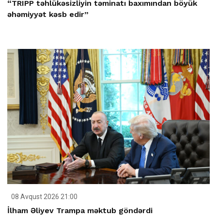
“TRIPP təhlükəsizliyin təminatı baxımından böyük
əhəmiyyət kəsb edir”
08 Avqust 2026 21:00
İlham Əliyev Trampa məktub göndərdi