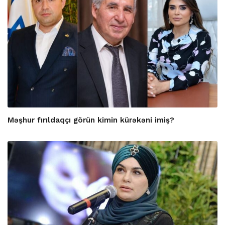
Məşhur fırıldaqçı görün kimin kürəkəni imiş?