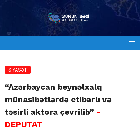
SİYASƏT
“Azərbaycan beynəlxalq
münasibətlərdə etibarlı və
təsirli aktora çevrilib”
-
DEPUTAT