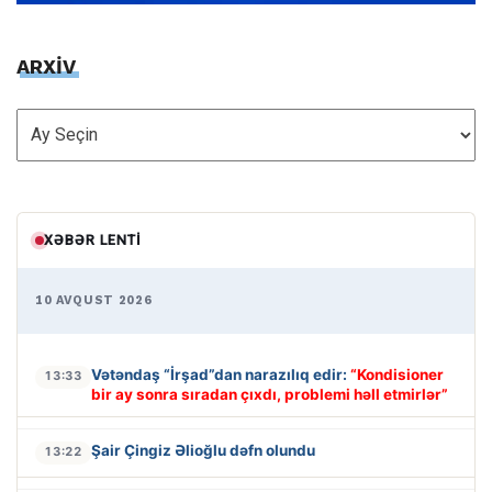
ARXİV
ARXİV
XƏBƏR LENTI
10 AVQUST 2026
Vətəndaş “İrşad”dan narazılıq edir:
“Kondisioner
13:33
bir ay sonra sıradan çıxdı, problemi həll etmirlər”
Şair Çingiz Əlioğlu dəfn olundu
13:22