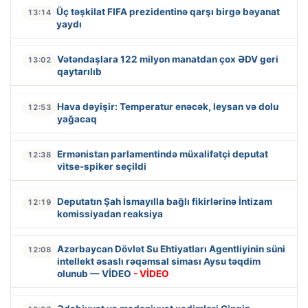
Üç təşkilat FIFA prezidentinə qarşı birgə bəyanat
13:14
yaydı
Vətəndaşlara 122 milyon manatdan çox ƏDV geri
13:02
qaytarılıb
Hava dəyişir: Temperatur enəcək, leysan və dolu
12:53
yağacaq
Ermənistan parlamentində müxalifətçi deputat
12:38
vitse-spiker seçildi
Deputatın Şah İsmayılla bağlı fikirlərinə İntizam
12:19
komissiyadan reaksiya
Azərbaycan Dövlət Su Ehtiyatları Agentliyinin süni
12:08
intellekt əsaslı rəqəmsal siması Aysu təqdim
olunub — VİDEO
- VİDEO