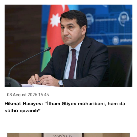
08 Avqust 2026 15:45
Hikmət Hacıyev: “İlham Əliyev müharibəni, həm də
sülhü qazanıb”