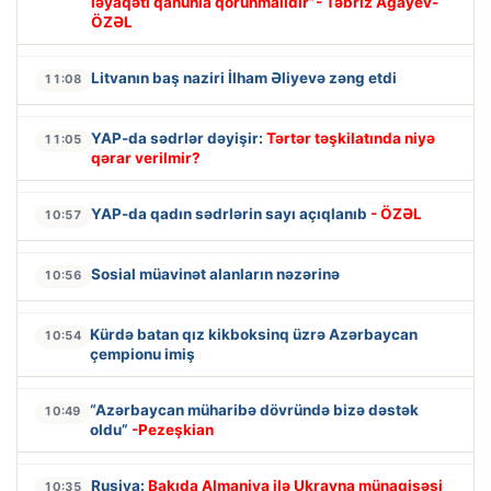
ləyaqəti qanunla qorunmalıdır”- Təbriz Ağayev-
ÖZƏL
Litvanın baş naziri İlham Əliyevə zəng etdi
11:08
YAP-da sədrlər dəyişir:
Tərtər təşkilatında niyə
11:05
qərar verilmir?
YAP-da qadın sədrlərin sayı açıqlanıb
- ÖZƏL
10:57
Sosial müavinət alanların nəzərinə
10:56
Kürdə batan qız kikboksinq üzrə Azərbaycan
10:54
çempionu imiş
“Azərbaycan müharibə dövründə bizə dəstək
10:49
oldu”
-Pezeşkian
Rusiya:
Bakıda Almaniya ilə Ukrayna münaqişəsi
10:35