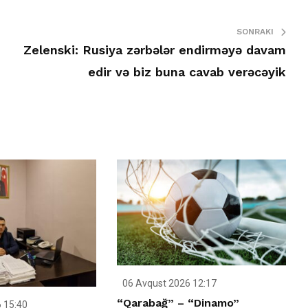
SONRAKI
Zelenski: Rusiya zərbələr endirməyə davam
edir və biz buna cavab verəcəyik
06 Avqust 2026 12:17
“Qarabağ” – “Dinamo”
 15:40