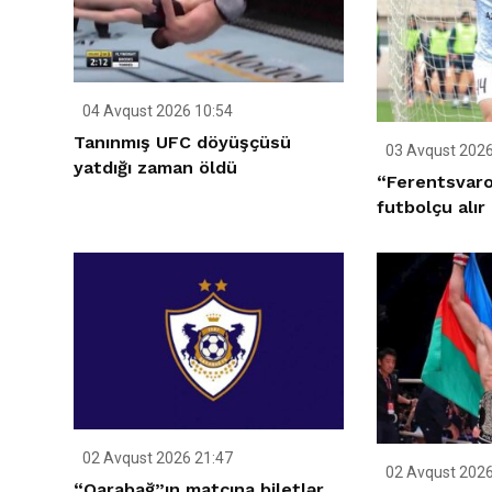
04 Avqust 2026 10:54
Tanınmış UFC döyüşçüsü
03 Avqust 2026
yatdığı zaman öldü
“Ferentsvar
futbolçu alır
02 Avqust 2026 21:47
02 Avqust 2026
“Qarabağ”ın matçına biletlər