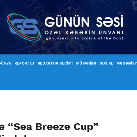
DÜNYA
REPORTAJ
REDAKTOR SEÇİMİ
MÜSAHİBƏ
SOSİAL
MƏDƏNİY
rə “Sea Breeze Cup”