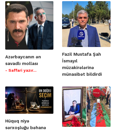
Fazil Mustafa Şah
Azərbaycanın ən
İsmayıl
savadlı mollası
müzakirələrinə
- Saffari yazır…
münasibət bildirdi
Hüquq niyə
sərxoşluğu bəhanə