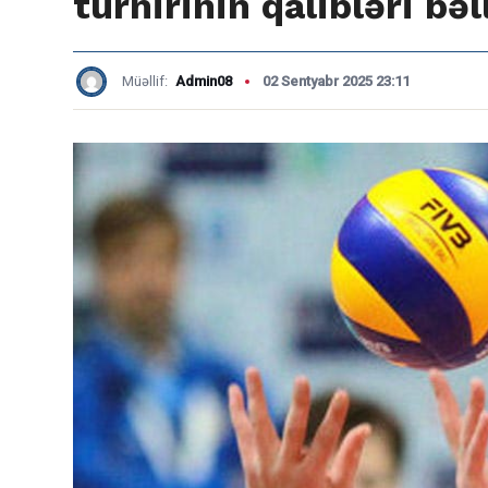
turnirinin qalibləri bəl
Müəllif:
Admin08
02 Sentyabr 2025 23:11