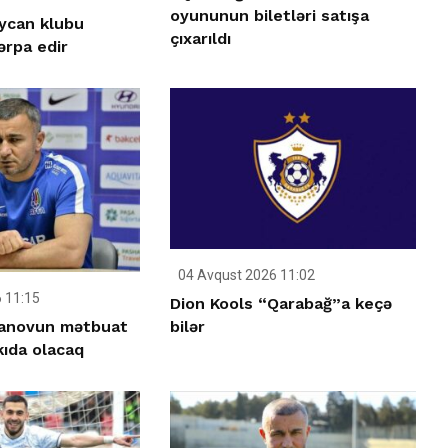
oyununun biletləri satışa
aycan klubu
çıxarıldı
ərpa edir
04 Avqust 2026 11:02
 11:15
Dion Kools “Qarabağ”a keçə
anovun mətbuat
bilər
kıda olacaq