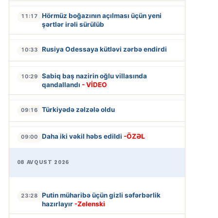
Hörmüz boğazının açılması üçün yeni
11:17
şərtlər irəli sürülüb
Rusiya Odessaya kütləvi zərbə endirdi
10:33
Sabiq baş nazirin oğlu villasında
10:29
qandallandı
- VİDEO
Türkiyədə zəlzələ oldu
09:16
Daha iki vəkil həbs edildi
-ÖZƏL
09:00
08 AVQUST 2026
Putin müharibə üçün gizli səfərbərlik
23:28
hazırlayır
-Zelenski