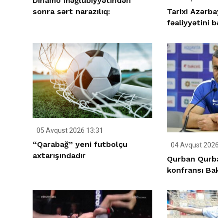
Dinamo məğlubiyyətindən
Tarixi Azərb
sonra sərt narazılıq:
fəaliyyətini b
05 Avqust 2026 13:31
“Qarabağ” yeni futbolçu
04 Avqust 2026
axtarışındadır
Qurban Qurb
konfransı Ba