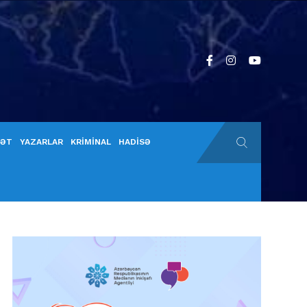
YƏT
YAZARLAR
KRİMİNAL
HADİSƏ