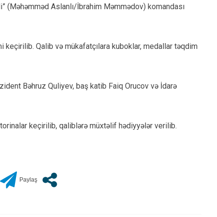
Milli” (Məhəmməd Aslanlı/İbrahim Məmmədov) komandası
keçirilib. Qalib və mükafatçılara kuboklar, medallar təqdim
zident Bəhruz Quliyev, baş katib Faiq Orucov və İdarə
inalar keçirilib, qaliblərə müxtəlif hədiyyələr verilib.