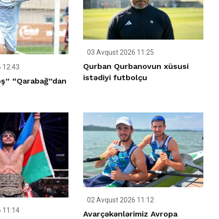
03 Avqust 2026 11:25
Qurban Qurbanovun xüsusi
 12:43
istədiyi futbolçu
oş” “Qarabağ”dan
02 Avqust 2026 11:12
 11:14
Avarçəkənlərimiz Avropa