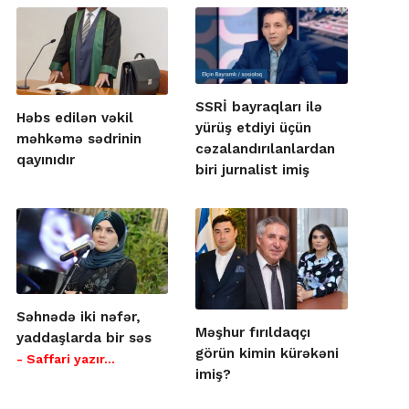
SSRİ bayraqları ilə
Həbs edilən vəkil
yürüş etdiyi üçün
məhkəmə sədrinin
cəzalandırılanlardan
qayınıdır
biri jurnalist imiş
Səhnədə iki nəfər,
Məşhur fırıldaqçı
yaddaşlarda bir səs
görün kimin kürəkəni
- Saffari yazır…
imiş?