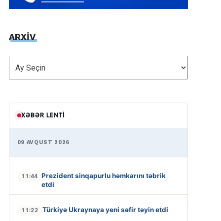
ARXİV
ARXİV
XƏBƏR LENTI
09 AVQUST 2026
Prezident sinqapurlu həmkarını təbrik
11:44
etdi
Türkiyə Ukraynaya yeni səfir təyin etdi
11:22