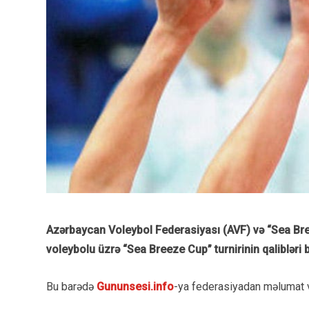
Azərbaycan Voleybol Federasiyası (AVF) və “Sea Breeze
voleybolu üzrə “Sea Breeze Cup” turnirinin qalibləri bə
Bu barədə
Gununsesi.info
-ya federasiyadan məlumat v