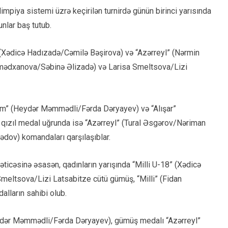
mpiya sistemi üzrə keçirilən turnirdə günün birinci yarısında
unlar baş tutub.
 (Xədicə Hadızadə/Cəmilə Bəşirova) və “Azərreyl” (Nərmin
Əhmədxanova/Səbinə Əlizadə) və Larisa Smeltsova/Lizi
eam” (Heydər Məmmədli/Fərda Dəryayev) və “Alışar”
ızıl medal uğrunda isə “Azərreyl” (Tural Əsgərov/Nəriman
dov) komandaları qarşılaşıblar.
əticəsinə əsasən, qadınların yarışında “Milli U-18” (Xədicə
eltsova/Lizi Latsabitze cütü gümüş, “Milli” (Fidan
lların sahibi olub.
eydər Məmmədli/Fərda Dəryayev), gümüş medalı “Azərreyl”