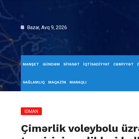
Bazar, Avq 9, 2026
MANŞET
GÜNDƏM
SİYASƏT
İQTİSADİYYAT
CƏMİYYƏT
SAĞLAMLIQ
MAQAZİN
MARAQLI
İDMAN
Çimərlik voleybolu üz