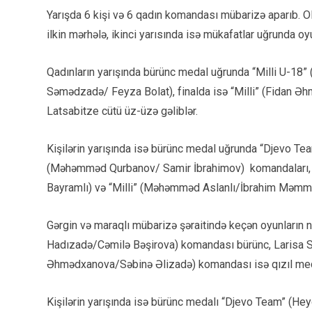
Yarışda 6 kişi və 6 qadın komandası mübarizə aparıb. Oli
ilkin mərhələ, ikinci yarısında isə mükafatlar uğrunda oy
Qadınların yarışında bürünc medal uğrunda “Milli U-18”
Səmədzadə/ Feyza Bolat), finalda isə “Milli” (Fidan 
Latsabitze cütü üz-üzə gəliblər.
Kişilərin yarışında isə bürünc medal uğrunda “Djevo T
(Məhəmməd Qurbanov/ Samir İbrahimov) komandaları, q
Bayramlı) və “Milli” (Məhəmməd Aslanlı/İbrahim Məmmə
Gərgin və maraqlı mübarizə şəraitində keçən oyunların n
Hadızadə/Cəmilə Bəşirova) komandası bürünc, Larisa Sm
Əhmədxanova/Səbinə Əlizadə) komandası isə qızıl meda
Kişilərin yarışında isə bürünc medalı “Djevo Team” (H