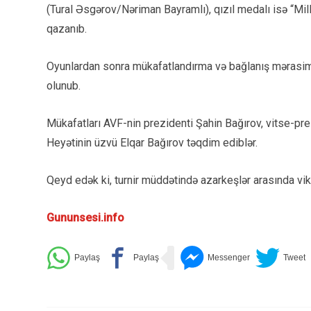
(Tural Əsgərov/Nəriman Bayramlı), qızıl medalı isə “
qazanıb.
Oyunlardan sonra mükafatlandırma və bağlanış mərasimi 
olunub.
Mükafatları AVF-nin prezidenti Şahin Bağırov, vitse-pre
Heyətinin üzvü Elqar Bağırov təqdim ediblər.
Qeyd edək ki, turnir müddətində azarkeşlər arasında viktor
Gununsesi.info