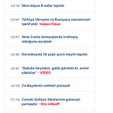
İtkin düşən 8 nəfər tapıldı
23:18
Türkiyə Ukrayna və Rusiyaya moratorium
23:07
təklif etdi
-Hakan Fidan
Vens İranla danışıqlarda irəliləyiş
22:51
olduğunu açıqladı
Goranboyda 18 yaşlı qızın meyiti tapıldı
22:45
“Bakıda deyildim, gəlib gördüm ki, evimi
22:41
sökürlər”
- VİDEO
Co Baydenin səhhəti pisləşdi
22:10
Cənubi Qafqaz ölkələrinin gələcəyi
21:18
parlaqdır
- Stiv Uitkoff