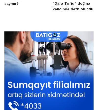
“Qara Tofiq” doğma
saymır?
kəndində dəfn olundu