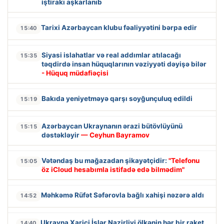
iştirakı aşkarlanıb
Tarixi Azərbaycan klubu fəaliyyətini bərpa edir
15:40
Siyasi islahatlar və real addımlar atılacağı
15:35
təqdirdə insan hüquqlarının vəziyyəti dəyişə bilər
- Hüquq müdafiəçisi
Bakıda yeniyetməyə qarşı soyğunçuluq edildi
15:19
Azərbaycan Ukraynanın ərazi bütövlüyünü
15:15
dəstəkləyir
— Ceyhun Bayramov
Vətəndaş bu mağazadan şikayətçidir:
"Telefonu
15:05
öz iCloud hesabımla istifadə edə bilmədim"
Məhkəmə Rüfət Səfərovla bağlı xahişi nəzərə aldı
14:52
Ukrayna Xarici İşlər Nazirliyi ölkənin hər bir raket
14:40