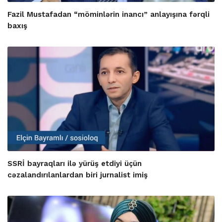
Fazil Mustafadan “möminlərin inancı” anlayışına fərqli
baxış
SSRİ bayraqları ilə yürüş etdiyi üçün
cəzalandırılanlardan biri jurnalist imiş