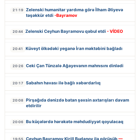
Zelenski humanitar yardıma görə İlham Əliyevə
21:19
təşəkkür etdi
-Bayramov
Zelenski Ceyhun Bayramovu qəbul etdi
- VİDEO
20:44
Küveyt ölkədəki yeganə İran məktəbini bağladı
20:41
Ceki Çan Tünzalə Ağayevanın mahnısını dinlədi
20:26
Sabahın havası ilə bağlı xəbərdarlıq
20:17
Pirşağıda dənizdə batan şəxsin axtarışları davam
20:08
etdirilir
Bu küçələrdə hərəkətə məhdudiyyət qoyulacaq
20:06
Ceyhun Bayramov Kirill Budanov ilə görüşüb
—
19:55