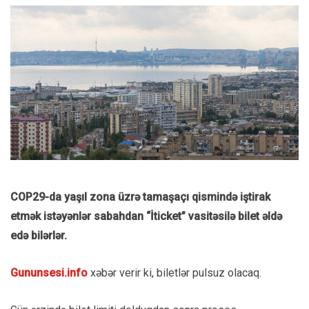
COP29-da yaşıl zona üzrə tamaşaçı qismində iştirak
etmək istəyənlər sabahdan “İticket” vasitəsilə bilet əldə
edə bilərlər.
Gununsesi.info
xəbər verir ki, biletlər pulsuz olacaq.