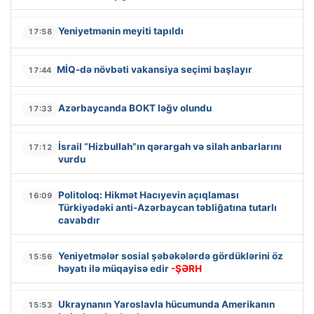
Yeniyetmənin meyiti tapıldı
17:58
MİQ-də növbəti vakansiya seçimi başlayır
17:44
Azərbaycanda BOKT ləğv olundu
17:33
İsrail “Hizbullah”ın qərargah və silah anbarlarını
17:12
vurdu
Politoloq: Hikmət Hacıyevin açıqlaması
16:09
Türkiyədəki anti-Azərbaycan təbliğatına tutarlı
cavabdır
Yeniyetmələr sosial şəbəkələrdə gördüklərini öz
15:56
həyatı ilə müqayisə edir
-ŞƏRH
Ukraynanın Yaroslavla hücumunda Amerikanın
15:53