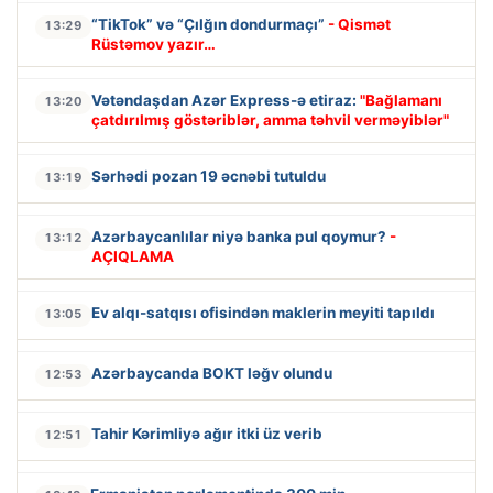
“TikTok” və “Çılğın dondurmaçı”
- Qismət
13:29
Rüstəmov yazır…
Vətəndaşdan Azər Express-ə etiraz:
"Bağlamanı
13:20
çatdırılmış göstəriblər, amma təhvil verməyiblər"
Sərhədi pozan 19 əcnəbi tutuldu
13:19
Azərbaycanlılar niyə banka pul qoymur?
-
13:12
AÇIQLAMA
Ev alqı-satqısı ofisindən maklerin meyiti tapıldı
13:05
Azərbaycanda BOKT ləğv olundu
12:53
Tahir Kərimliyə ağır itki üz verib
12:51