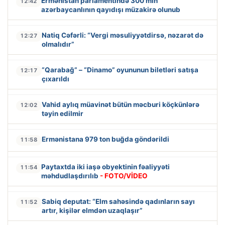
Ermənistan parlamentində 300 min
12:42
azərbaycanlının qayıdışı müzakirə olunub
Natiq Cəfərli: “Vergi məsuliyyətdirsə, nəzarət də
12:27
olmalıdır”
“Qarabağ” – “Dinamo” oyununun biletləri satışa
12:17
çıxarıldı
Vahid aylıq müavinət bütün məcburi köçkünlərə
12:02
təyin edilmir
Ermənistana 979 ton buğda göndərildi
11:58
Paytaxtda iki iaşə obyektinin fəaliyyəti
11:54
məhdudlaşdırılıb
- FOTO/VİDEO
Sabiq deputat: “Elm sahəsində qadınların sayı
11:52
artır, kişilər elmdən uzaqlaşır”