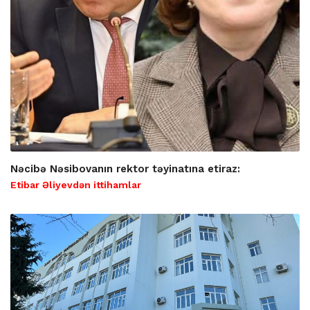
Nəcibə Nəsibovanın rektor təyinatına etiraz:
Etibar Əliyevdən ittihamlar