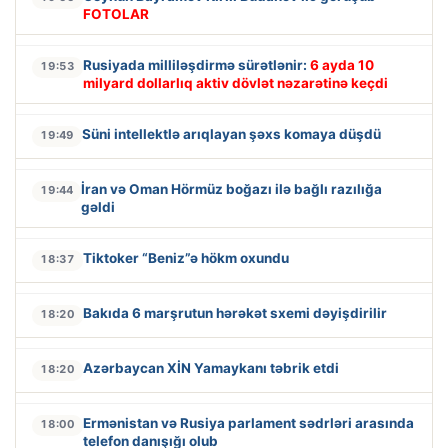
FOTOLAR
Rusiyada milliləşdirmə sürətlənir:
6 ayda 10
19:53
milyard dollarlıq aktiv dövlət nəzarətinə keçdi
Süni intellektlə arıqlayan şəxs komaya düşdü
19:49
İran və Oman Hörmüz boğazı ilə bağlı razılığa
19:44
gəldi
Tiktoker “Beniz”ə hökm oxundu
18:37
Bakıda 6 marşrutun hərəkət sxemi dəyişdirilir
18:20
Azərbaycan XİN Yamaykanı təbrik etdi
18:20
Ermənistan və Rusiya parlament sədrləri arasında
18:00
telefon danışığı olub