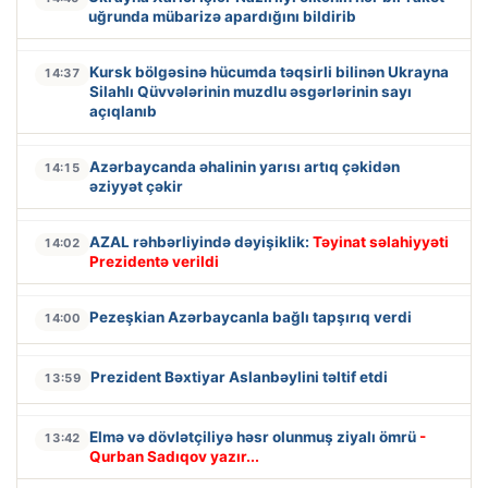
uğrunda mübarizə apardığını bildirib
Kursk bölgəsinə hücumda təqsirli bilinən Ukrayna
14:37
Silahlı Qüvvələrinin muzdlu əsgərlərinin sayı
açıqlanıb
Azərbaycanda əhalinin yarısı artıq çəkidən
14:15
əziyyət çəkir
AZAL rəhbərliyində dəyişiklik:
Təyinat səlahiyyəti
14:02
Prezidentə verildi
Pezeşkian Azərbaycanla bağlı tapşırıq verdi
14:00
Prezident Bəxtiyar Aslanbəylini təltif etdi
13:59
Elmə və dövlətçiliyə həsr olunmuş ziyalı ömrü
-
13:42
Qurban Sadıqov yazır...