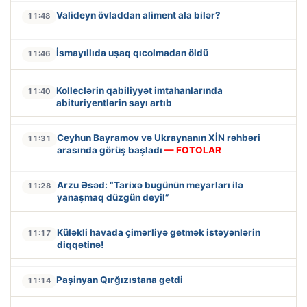
Valideyn övladdan aliment ala bilər?
11:48
İsmayıllıda uşaq qıcolmadan öldü
11:46
Kolleclərin qabiliyyət imtahanlarında
11:40
abituriyentlərin sayı artıb
Ceyhun Bayramov və Ukraynanın XİN rəhbəri
11:31
arasında görüş başladı
— FOTOLAR
Arzu Əsəd: “Tarixə bugünün meyarları ilə
11:28
yanaşmaq düzgün deyil”
Küləkli havada çimərliyə getmək istəyənlərin
11:17
diqqətinə!
Paşinyan Qırğızıstana getdi
11:14