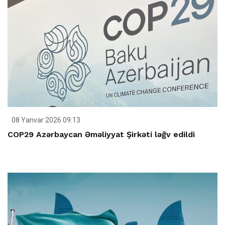
08 Yanvar 2026 09:13
COP29 Azərbaycan Əməliyyat Şirkəti ləğv edildi