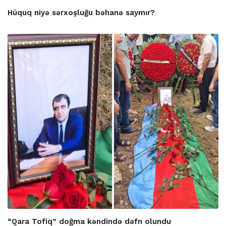
Hüquq niyə sərxoşluğu bəhanə saymır?
“Qara Tofiq” doğma kəndində dəfn olundu