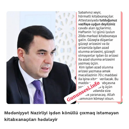
Mədəniyyət Nazirliyi işdən könüllü çıxmaq istəməyən
kitabxanaçıları hədələyir