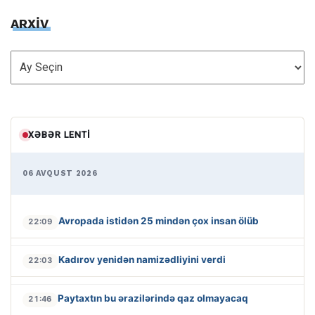
ARXİV
ARXİV
XƏBƏR LENTI
06 AVQUST 2026
Avropada istidən 25 mindən çox insan ölüb
22:09
Kadırov yenidən namizədliyini verdi
22:03
Paytaxtın bu ərazilərində qaz olmayacaq
21:46