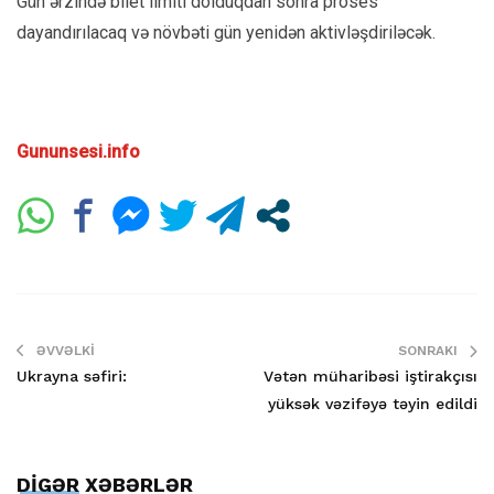
Gün ərzində bilet limiti dolduqdan sonra proses
dayandırılacaq və növbəti gün yenidən aktivləşdiriləcək.
Gununsesi.info
ƏVVƏLKI
SONRAKI
Ukrayna səfiri:
Vətən müharibəsi iştirakçısı
yüksək vəzifəyə təyin edildi
DİGƏR XƏBƏRLƏR