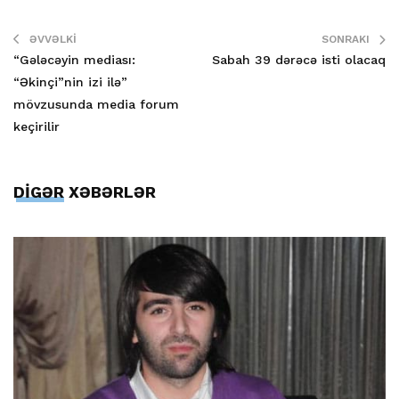
ƏVVƏLKI
SONRAKI
“Gələcəyin mediası:
Sabah 39 dərəcə isti olacaq
“Əkinçi”nin izi ilə”
mövzusunda media forum
keçirilir
DİGƏR XƏBƏRLƏR