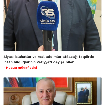
Siyasi islahatlar və real addımlar atılacağı təqdirdə
insan hüquqlarının vəziyyəti dəyişə bilər
- Hüquq müdafiəçisi