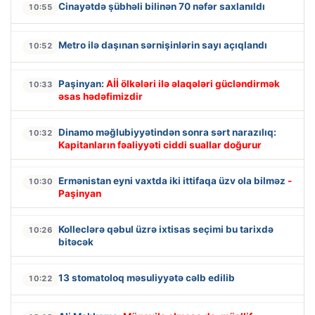
Cinayətdə şübhəli bilinən 70 nəfər saxlanıldı
10:55
Metro ilə daşınan sərnişinlərin sayı açıqlandı
10:52
Paşinyan:
Aİİ ölkələri ilə əlaqələri gücləndirmək
10:33
əsas hədəfimizdir
Dinamo məğlubiyyətindən sonra sərt narazılıq:
10:32
Kapitanların fəaliyyəti ciddi suallar doğurur
Ermənistan eyni vaxtda iki ittifaqa üzv ola bilməz
-
10:30
Paşinyan
Kolleclərə qəbul üzrə ixtisas seçimi bu tarixdə
10:26
bitəcək
13 stomatoloq məsuliyyətə cəlb edilib
10:22