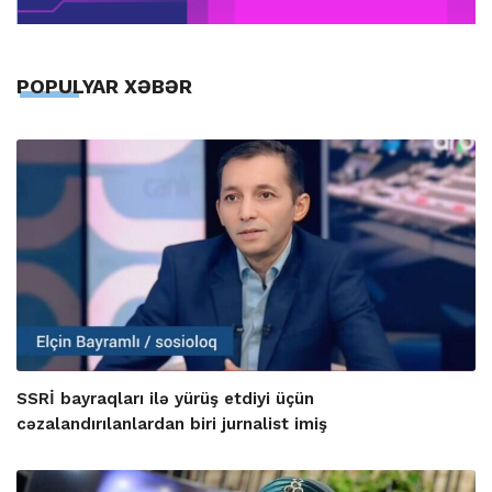
POPULYAR XƏBƏR
SSRİ bayraqları ilə yürüş etdiyi üçün
cəzalandırılanlardan biri jurnalist imiş