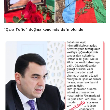
“Qara Tofiq” doğma kəndində dəfn olundu