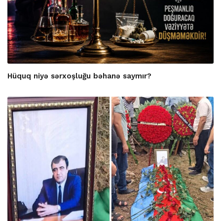
Hüquq niyə sərxoşluğu bəhanə saymır?