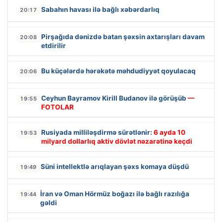
Sabahın havası ilə bağlı xəbərdarlıq
20:17
Pirşağıda dənizdə batan şəxsin axtarışları davam
20:08
etdirilir
Bu küçələrdə hərəkətə məhdudiyyət qoyulacaq
20:06
Ceyhun Bayramov Kirill Budanov ilə görüşüb
—
19:55
FOTOLAR
Rusiyada milliləşdirmə sürətlənir:
6 ayda 10
19:53
milyard dollarlıq aktiv dövlət nəzarətinə keçdi
Süni intellektlə arıqlayan şəxs komaya düşdü
19:49
İran və Oman Hörmüz boğazı ilə bağlı razılığa
19:44
gəldi