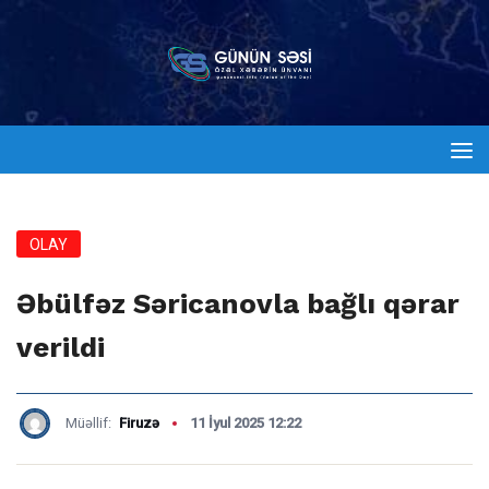
OLAY
Əbülfəz Səricanovla bağlı qərar
verildi
Müəllif:
Firuzə
11 İyul 2025 12:22