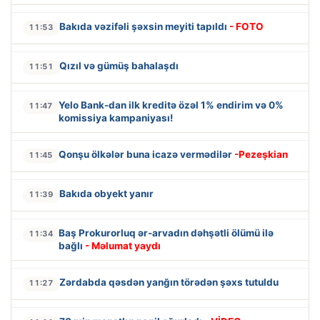
Bakıda vəzifəli şəxsin meyiti tapıldı
- FOTO
11:53
Qızıl və gümüş bahalaşdı
11:51
Yelo Bank-dan ilk kreditə özəl 1% endirim və 0%
11:47
komissiya kampaniyası!
Qonşu ölkələr buna icazə vermədilər
-Pezeşkian
11:45
Bakıda obyekt yanır
11:39
Baş Prokurorluq ər-arvadın dəhşətli ölümü ilə
11:34
bağlı
- Məlumat yaydı
Zərdabda qəsdən yanğın törədən şəxs tutuldu
11:27