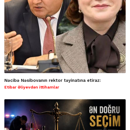
Nəcibə Nəsibovanın rektor təyinatına etiraz:
Etibar Əliyevdən ittihamlar