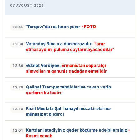
07 AVQUST 2026
“Torqovı”da restoran yanır
- FOTO
12:44
Vətəndaş Bina.az-dan narazıdır:
"İsrar
12:38
etməsəydim, pulumu qaytarmayacaqdılar"
Ədalət Verdiyev:
Ermənistan separatçı
12:30
simvollarını qanunla qadağan etməlidir
Qalibaf Trampın təhdidlərinə cavab verib:
12:29
qurtarın bu teatrı!
Fazil Mustafa Şah İsmayıl müzakirələrinə
12:18
münasibət bildirdi
Kartdan istədiyiniz qədər köçürmə edə bilərsiniz
-
12:01
Rəsmi cavab