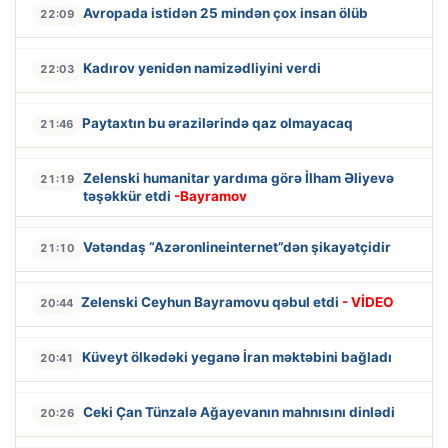
Avropada istidən 25 mindən çox insan ölüb
22:09
Kadırov yenidən namizədliyini verdi
22:03
Paytaxtın bu ərazilərində qaz olmayacaq
21:46
Zelenski humanitar yardıma görə İlham Əliyevə
21:19
təşəkkür etdi
-Bayramov
Vətəndaş “Azəronlineinternet”dən şikayətçidir
21:10
Zelenski Ceyhun Bayramovu qəbul etdi
- VİDEO
20:44
Küveyt ölkədəki yeganə İran məktəbini bağladı
20:41
Ceki Çan Tünzalə Ağayevanın mahnısını dinlədi
20:26