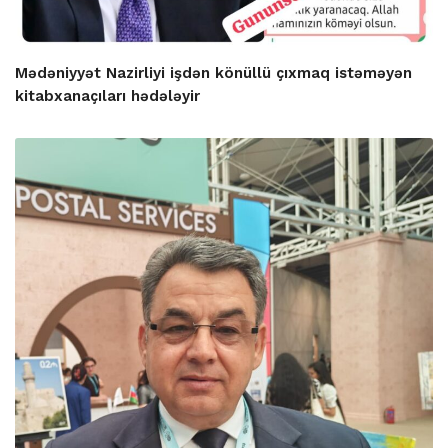
Mədəniyyət Nazirliyi işdən könüllü çıxmaq istəməyən
kitabxanaçıları hədələyir