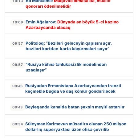
Ali Məhkəmə:
Müqavilə olmasa da, müəllif
10:13
qonorarı ödənilməlidir
Emin Ağalarov:
Dünyada ən böyük 5-ci kazino
10:09
Azərbaycanda olacaq
Politoloq: “Bəziləri gələcəyin qapısını açır,
09:57
bəziləri kartdan-karta köçürmələri sayır”
“Rusiya köhnə təhlükəsizlik modelindən
09:57
uzaqlaşır”
Rusiyadan Ermənistana Azərbaycandan tranzit
09:46
keçməklə buğda və daş kömür göndəriləcək
Beyləqanda kanalda batan şəxsin meyiti axtarılır
09:43
Süleyman Kərimovun müsadirə olunan 250 milyon
09:34
dollarlıq superyaxtası üzən ofisə çevrilib