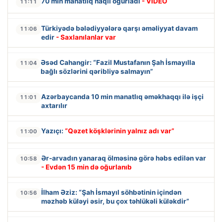
70 min manatlıq naqil oğurladı
- VİDEO
11:11
Türkiyədə bələdiyyələrə qarşı əməliyyat davam
11:06
edir
- Saxlanılanlar var
Əsəd Cahangir: “Fazil Mustafanın Şah İsmayılla
11:04
bağlı sözlərini qəribliyə salmayın”
Azərbaycanda 10 min manatlıq əməkhaqqı ilə işçi
11:01
axtarılır
Yazıçı:
“Qəzet köşklərinin yalnız adı var”
11:00
Ər-arvadın yanaraq ölməsinə görə həbs edilən var
10:58
- Evdən 15 min də oğurlanıb
İlham Əziz: “Şah İsmayıl söhbətinin içindən
10:56
məzhəb küləyi əsir, bu çox təhlükəli küləkdir”