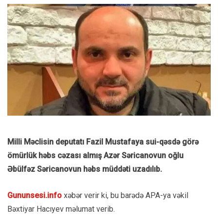
Milli Məclisin deputatı Fazil Mustafaya sui-qəsdə görə
ömürlük həbs cəzası almış Azər Səricanovun oğlu
Əbülfəz Səricanovun həbs müddəti uzadılıb.
Gununsesi.info
xəbər verir ki, bu barədə APA-ya vəkil
Bəxtiyar Hacıyev məlumat verib.