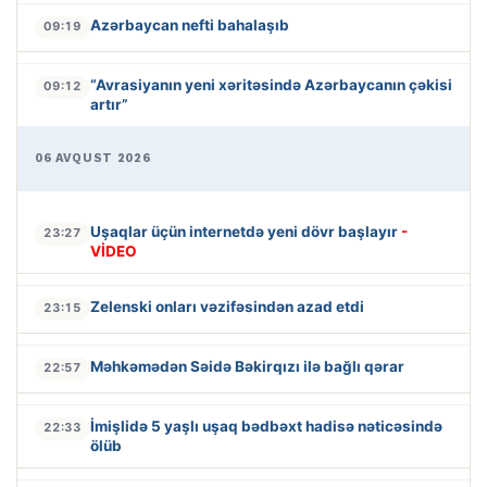
Azərbaycan nefti bahalaşıb
09:19
“Avrasiyanın yeni xəritəsində Azərbaycanın çəkisi
09:12
artır”
06 AVQUST 2026
Uşaqlar üçün internetdə yeni dövr başlayır
-
23:27
VİDEO
Zelenski onları vəzifəsindən azad etdi
23:15
Məhkəmədən Səidə Bəkirqızı ilə bağlı qərar
22:57
İmişlidə 5 yaşlı uşaq bədbəxt hadisə nəticəsində
22:33
ölüb