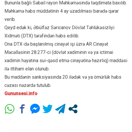
Bununla bağlı Səbail rayon Məhkəməsində təqdimata baxılıb.
Məhkəmə həbs müddətinin 4 ay uzadılması barədə qərar
verib.
Qeyd edək ki, Əbülfəz Səricanov Dövlət Təhlükəsizliyi
Xidməti (DTX) tərəfindən həbs edilib.
Ona DTX-də başlanılmış cinayət işi üzrə AR Cinayət
Məcəlləsinin 28.277-ci (dövlət xadiminin və ya ictimai
xadimin həyatına sui-qəsd etmə cinayətinə hazırlıq) maddəsi
ilə ittiham elan olunub.
Bu maddənin sanksiyasında 20 ilədək və ya ömürlük həbs
cəzası nəzərdə tutulub.
Gununsesi.info