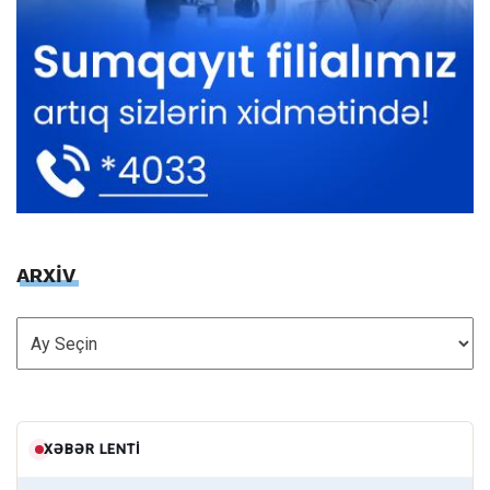
ARXİV
ARXİV
XƏBƏR LENTI