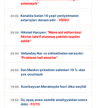
anlamayıb”
Kanalda batan 14 yaşlı yeniyetmənin
20:43
axtarışları davam edir
- VİDEO
Hikmət Hacıyev:
"Mənə aid edilən bəzi
20:39
fikirlər təhrif olunmuş şəkildə təqdim
edilib"
Vətəndaş Nar-ın xidmətindən narazıdır:
20:30
"Problemi həll etmirlər"
İlon Maskın şirkətinin səhmləri 10 %-dən
20:05
çox ucuzlaşdı
Azərbaycan Mərakeşdə fəxri ölkə seçildi
19:56
Üç uşaq anası estetik əməliyyatdan sonra
19:52
öldü
- FOTO