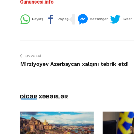
Gununsesi.info
ƏVVƏLKI
Mirziyoyev Azərbaycan xalqını təbrik etdi
DİGƏR XƏBƏRLƏR