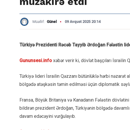
müzakirə etdi
Müəllif:
Günel
09 Avqust 2025 20:14
Türkiyə Prezidenti Rəcəb Tayyib Ərdoğan Fələstin li
Gununsesi.info
xəbər verir ki, dövlət başçıları İsrail
Türkiyə lideri İsrailin Qəzzanı bütünlüklə hərbi nəzarət
bölgədə atəşkəsin təmin edilməsi üçün diplomatik səyləri
Fransa, Böyük Britaniya və Kanadanın Fələstin dövlətini t
bildirən prezident Ərdoğan, Türkiyənin bölgədə davaml
davam edəcəyini vurğulayıb.