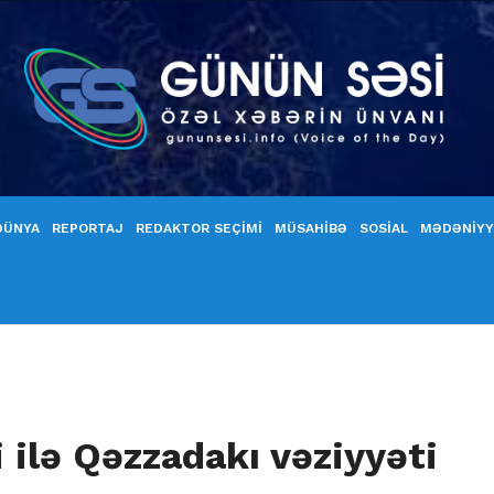
DÜNYA
REPORTAJ
REDAKTOR SEÇİMİ
MÜSAHİBƏ
SOSİAL
MƏDƏNİY
 ilə Qəzzadakı vəziyyəti