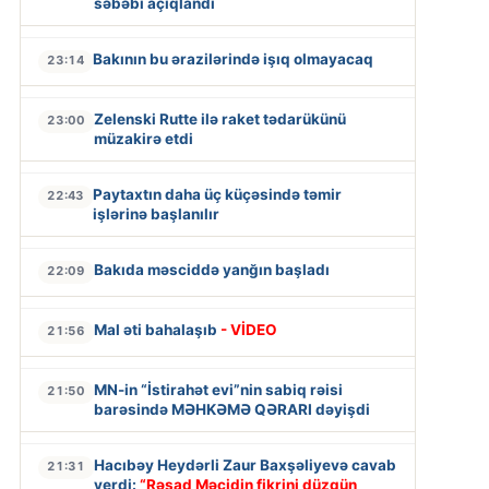
səbəbi açıqlandı
Bakının bu ərazilərində işıq olmayacaq
23:14
Zelenski Rutte ilə raket tədarükünü
23:00
müzakirə etdi
Paytaxtın daha üç küçəsində təmir
22:43
işlərinə başlanılır
Bakıda məsciddə yanğın başladı
22:09
Mal əti bahalaşıb
- VİDEO
21:56
MN-in “İstirahət evi”nin sabiq rəisi
21:50
barəsində MƏHKƏMƏ QƏRARI dəyişdi
Hacıbəy Heydərli Zaur Baxşəliyevə cavab
21:31
verdi:
“Rəşad Məcidin fikrini düzgün