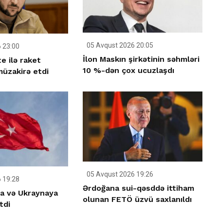
05 Avqust 2026 20:05
 23:00
İlon Maskın şirkətinin səhmləri
e ilə raket
10 %-dən çox ucuzlaşdı
üzakirə etdi
05 Avqust 2026 19:26
 19:28
Ərdoğana sui-qəsddə ittiham
ya və Ukraynaya
olunan FETÖ üzvü saxlanıldı
tdi