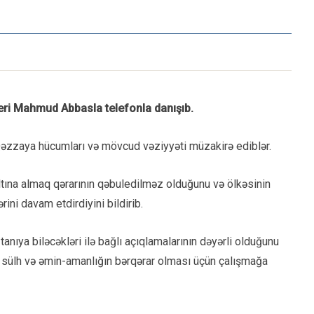
deri Mahmud Abbasla telefonla danışıb.
in Qəzzaya hücumları və mövcud vəziyyəti müzakirə ediblər.
 altına almaq qərarının qəbuledilməz olduğunu və ölkəsinin
ni davam etdirdiyini bildirib.
anıya biləcəkləri ilə bağlı açıqlamalarının dəyərli olduğunu
ı sülh və əmin-amanlığın bərqərar olması üçün çalışmağa