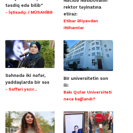
Nəcibə Nəsibovanın
təsdiq edə bilib”
rektor təyinatına
- İqtisadçı / MÜSAHİBƏ
etiraz:
Etibar Əliyevdən
ittihamlar
Səhnədə iki nəfər,
Bir universitetin son
yaddaşlarda bir səs
ili:
- Saffari yazır…
Bakı Qızlar Universiteti
necə bağlandı?