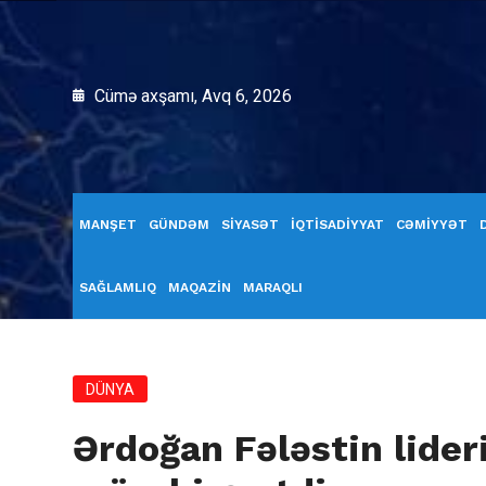
Cümə axşamı, Avq 6, 2026
MANŞET
GÜNDƏM
SİYASƏT
İQTİSADİYYAT
CƏMİYYƏT
SAĞLAMLIQ
MAQAZİN
MARAQLI
DÜNYA
Ərdoğan Fələstin lideri