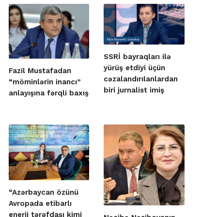
SSRİ bayraqları ilə
yürüş etdiyi üçün
Fazil Mustafadan
cəzalandırılanlardan
“möminlərin inancı”
biri jurnalist imiş
anlayışına fərqli baxış
“Azərbaycan özünü
Avropada etibarlı
enerji tərəfdaşı kimi