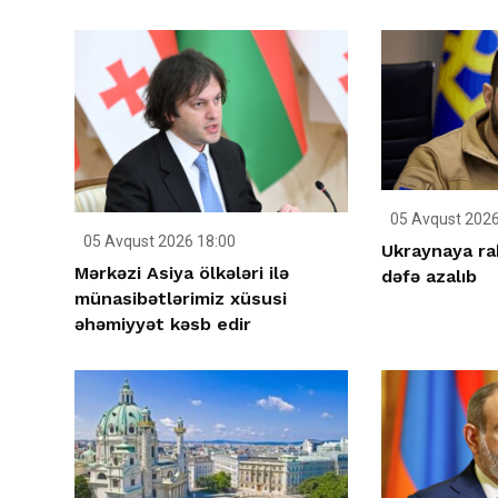
05 Avqust 2026
05 Avqust 2026 18:00
Ukraynaya ra
Mərkəzi Asiya ölkələri ilə
dəfə azalıb
münasibətlərimiz xüsusi
əhəmiyyət kəsb edir