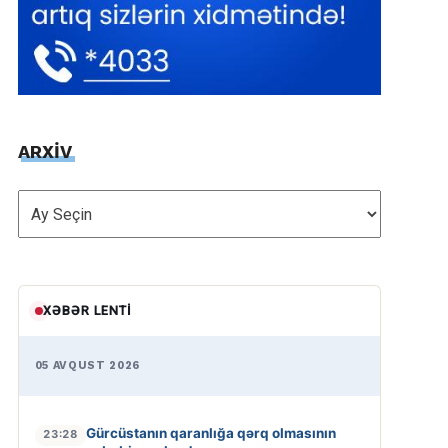
ARXİV
ARXİV
XƏBƏR LENTI
05 AVQUST 2026
Gürcüstanın qaranlığa qərq olmasının
23:28