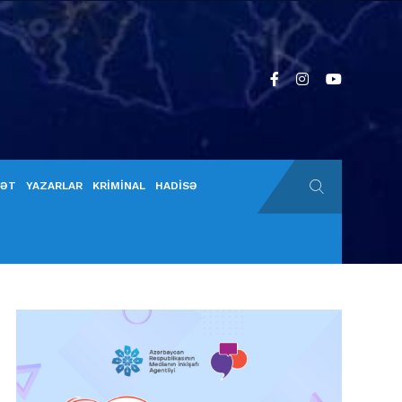
YƏT
YAZARLAR
KRİMİNAL
HADİSƏ