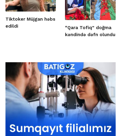
Tiktoker Müjgan həbs
edildi
“Qara Tofiq” doğma
kəndində dəfn olundu