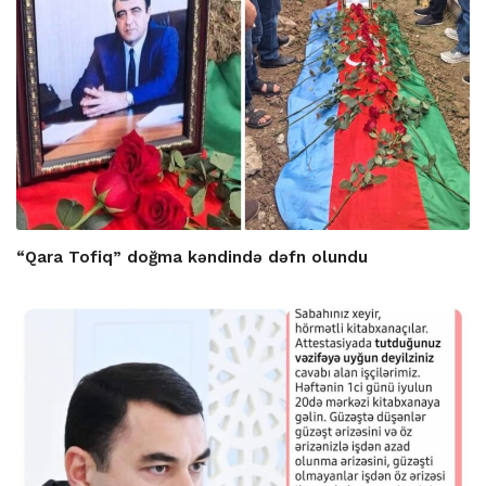
“Qara Tofiq” doğma kəndində dəfn olundu