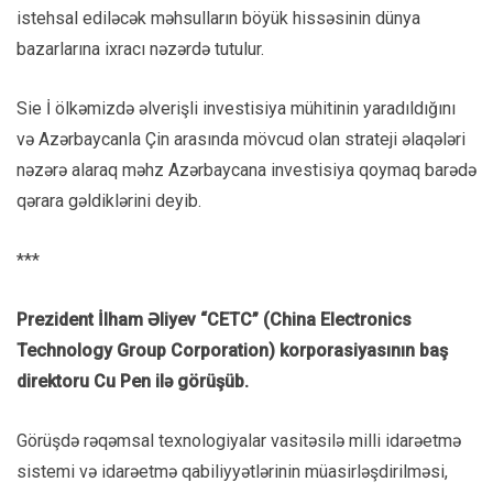
istehsal ediləcək məhsulların böyük hissəsinin dünya
bazarlarına ixracı nəzərdə tutulur.
Sie İ ölkəmizdə əlverişli investisiya mühitinin yaradıldığını
və Azərbaycanla Çin arasında mövcud olan strateji əlaqələri
nəzərə alaraq məhz Azərbaycana investisiya qoymaq barədə
qərara gəldiklərini deyib.
***
Prezident İlham Əliyev “CETC” (China Electronics
Technology Group Corporation) korporasiyasının baş
direktoru Cu Pen ilə görüşüb.
Görüşdə rəqəmsal texnologiyalar vasitəsilə milli idarəetmə
sistemi və idarəetmə qabiliyyətlərinin müasirləşdirilməsi,