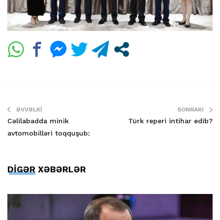
ƏVVƏLKI
SONRAKI
Cəlilabadda minik
Türk reperi intihar edib?
avtomobilləri toqquşub:
DİGƏR XƏBƏRLƏR