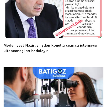
Mədəniyyət Nazirliyi işdən könüllü çıxmaq istəməyən
kitabxanaçıları hədələyir