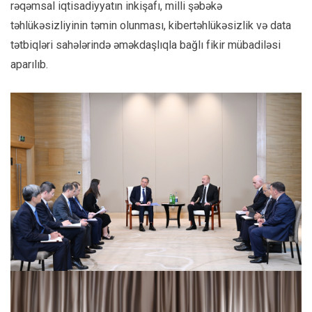
rəqəmsal iqtisadiyyatın inkişafı, milli şəbəkə
təhlükəsizliyinin təmin olunması, kibertəhlükəsizlik və data
tətbiqləri sahələrində əməkdaşlıqla bağlı fikir mübadiləsi
aparılıb.