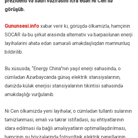
prezidenti və sədri vəzifəsini icra edən Ni Cen ilə
görüşüb.
Gununsesi.info
xəbər verir ki, görüşdə ölkəmizlə, həmçinin
SOCAR ilə bu şirkət arasında alternativ və bərpaolunan enerji
layihələrini əhatə edən səmərəli əməkdaşlıqdan məmnunluq
bildirilib.
Bu xüsusda, “Energy China”nın yaşıl enerji sahəsində, o
cümlədən Azərbaycanda günəş elektrik stansiyalarının,
dənizdə külək enerjisi stansiyalarının tikintisi sahəsində
əməkdaşlığı vurğulanıb.
Ni Cen ölkəmizdə yeni layihələr, o cümlədən tullantı sularının
təmizlənməsi, emalı və təkrar istifadəsi, su ehtiyatlarının
idarə edilməsi ilə bağlı əməliyyatların optimallaşdırılması,
həmçinin su hövzələrində fotovoltaik elektrik panellərinin