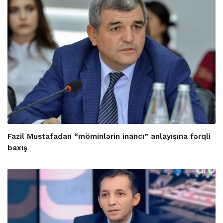
Fazil Mustafadan “möminlərin inancı” anlayışına fərqli
baxış