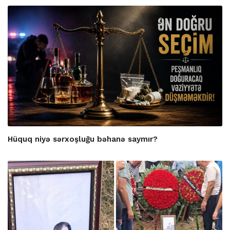
Hüquq niyə sərxoşluğu bəhanə saymır?