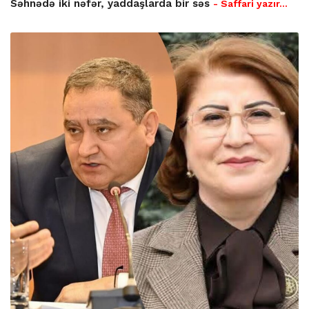
Səhnədə iki nəfər, yaddaşlarda bir səs
- Saffari yazır…