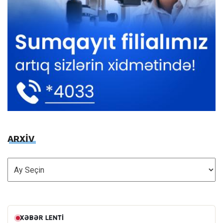
ARXİV
ARXİV
XƏBƏR LENTI