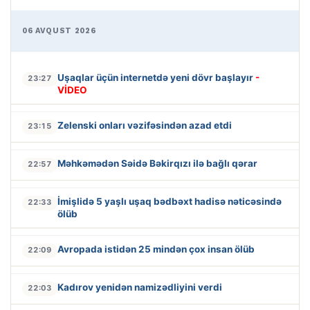
06 AVQUST 2026
Uşaqlar üçün internetdə yeni dövr başlayır
-
23:27
VİDEO
Zelenski onları vəzifəsindən azad etdi
23:15
Məhkəmədən Səidə Bəkirqızı ilə bağlı qərar
22:57
İmişlidə 5 yaşlı uşaq bədbəxt hadisə nəticəsində
22:33
ölüb
Avropada istidən 25 mindən çox insan ölüb
22:09
Kadırov yenidən namizədliyini verdi
22:03