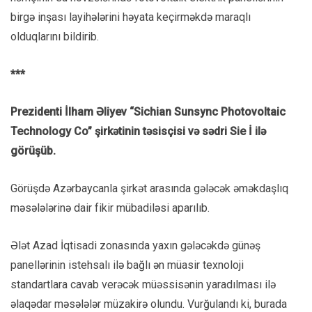
birgə inşası layihələrini həyata keçirməkdə maraqlı
olduqlarını bildirib.
***
Prezidenti İlham Əliyev “Sichian Sunsync Photovoltaic
Technology Co” şirkətinin təsisçisi və sədri Sie İ ilə
görüşüb.
Görüşdə Azərbaycanla şirkət arasında gələcək əməkdaşlıq
məsələlərinə dair fikir mübadiləsi aparılıb.
Ələt Azad İqtisadi zonasında yaxın gələcəkdə günəş
panellərinin istehsalı ilə bağlı ən müasir texnoloji
standartlara cavab verəcək müəssisənin yaradılması ilə
əlaqədar məsələlər müzakirə olundu. Vurğulandı ki, burada