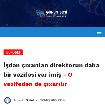
GÜNDƏM
İşdən çıxarılan direktorun daha
bir vəzifəsi var imiş
- O
vəzifədən də çıxarılır
Müəllif:
Günel
12 May 2025 21:56