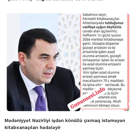
Mədəniyyət Nazirliyi işdən könüllü çıxmaq istəməyən
kitabxanaçıları hədələyir