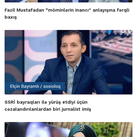
Fazil Mustafadan “möminlərin inancı” anlayışına fərqli
baxış
SSRİ bayraqları ilə yürüş etdiyi üçün
cəzalandırılanlardan biri jurnalist imiş