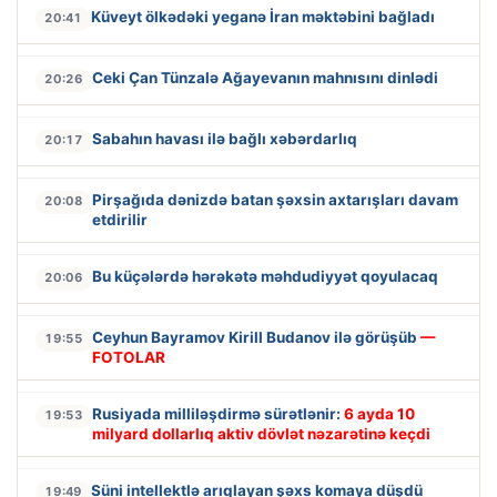
Küveyt ölkədəki yeganə İran məktəbini bağladı
20:41
Ceki Çan Tünzalə Ağayevanın mahnısını dinlədi
20:26
Sabahın havası ilə bağlı xəbərdarlıq
20:17
Pirşağıda dənizdə batan şəxsin axtarışları davam
20:08
etdirilir
Bu küçələrdə hərəkətə məhdudiyyət qoyulacaq
20:06
Ceyhun Bayramov Kirill Budanov ilə görüşüb
—
19:55
FOTOLAR
Rusiyada milliləşdirmə sürətlənir:
6 ayda 10
19:53
milyard dollarlıq aktiv dövlət nəzarətinə keçdi
Süni intellektlə arıqlayan şəxs komaya düşdü
19:49