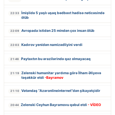
İmişlidə 5 yaşlı uşaq bədbəxt hadisə nəticəsində
22:33
ölüb
Avropada istidən 25 mindən çox insan ölüb
22:09
Kadırov yenidən namizədliyini verdi
22:03
Paytaxtın bu ərazilərində qaz olmayacaq
21:46
Zelenski humanitar yardıma görə İlham Əliyevə
21:19
təşəkkür etdi
-Bayramov
Vətəndaş “Azəronlineinternet”dən şikayətçidir
21:10
Zelenski Ceyhun Bayramovu qəbul etdi
- VİDEO
20:44