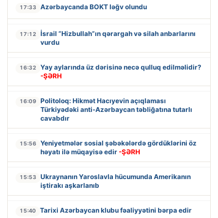
Azərbaycanda BOKT ləğv olundu
17:33
İsrail “Hizbullah”ın qərargah və silah anbarlarını
17:12
vurdu
Yay aylarında üz dərisinə necə qulluq edilməlidir?
16:32
-ŞƏRH
Politoloq: Hikmət Hacıyevin açıqlaması
16:09
Türkiyədəki anti-Azərbaycan təbliğatına tutarlı
cavabdır
Yeniyetmələr sosial şəbəkələrdə gördüklərini öz
15:56
həyatı ilə müqayisə edir
-ŞƏRH
Ukraynanın Yaroslavla hücumunda Amerikanın
15:53
iştirakı aşkarlanıb
Tarixi Azərbaycan klubu fəaliyyətini bərpa edir
15:40