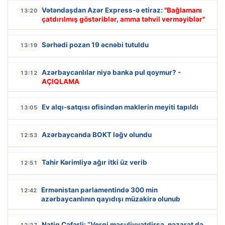
Vətəndaşdan Azər Express-ə etiraz:
"Bağlamanı
13:20
çatdırılmış göstəriblər, amma təhvil verməyiblər"
Sərhədi pozan 19 əcnəbi tutuldu
13:19
Azərbaycanlılar niyə banka pul qoymur?
-
13:12
AÇIQLAMA
Ev alqı-satqısı ofisindən maklerin meyiti tapıldı
13:05
Azərbaycanda BOKT ləğv olundu
12:53
Tahir Kərimliyə ağır itki üz verib
12:51
Ermənistan parlamentində 300 min
12:42
azərbaycanlının qayıdışı müzakirə olunub
Natiq Cəfərli: “Vergi məsuliyyətdirsə, nəzarət də