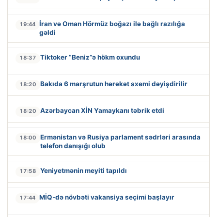
İran və Oman Hörmüz boğazı ilə bağlı razılığa
19:44
gəldi
Tiktoker “Beniz”ə hökm oxundu
18:37
Bakıda 6 marşrutun hərəkət sxemi dəyişdirilir
18:20
Azərbaycan XİN Yamaykanı təbrik etdi
18:20
Ermənistan və Rusiya parlament sədrləri arasında
18:00
telefon danışığı olub
Yeniyetmənin meyiti tapıldı
17:58
MİQ-də növbəti vakansiya seçimi başlayır
17:44