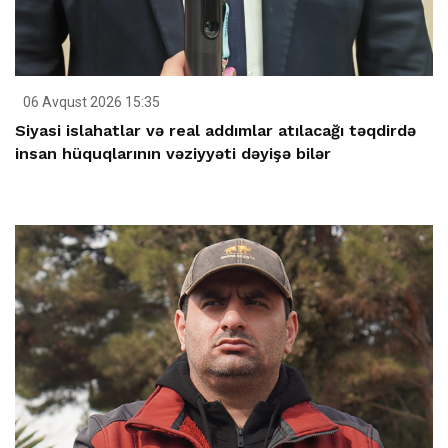
06 Avqust 2026 15:35
Siyasi islahatlar və real addımlar atılacağı təqdirdə
insan hüquqlarının vəziyyəti dəyişə bilər