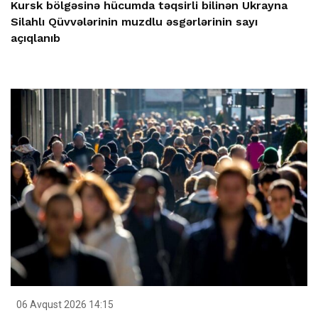
Kursk bölgəsinə hücumda təqsirli bilinən Ukrayna
Silahlı Qüvvələrinin muzdlu əsgərlərinin sayı
açıqlanıb
06 Avqust 2026 14:15