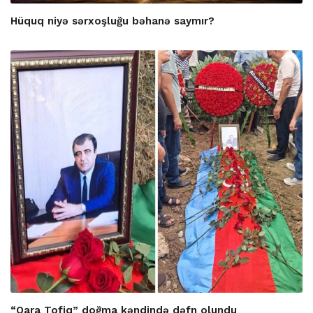
Hüquq niyə sərxoşluğu bəhanə saymır?
“Qara Tofiq” doğma kəndində dəfn olundu