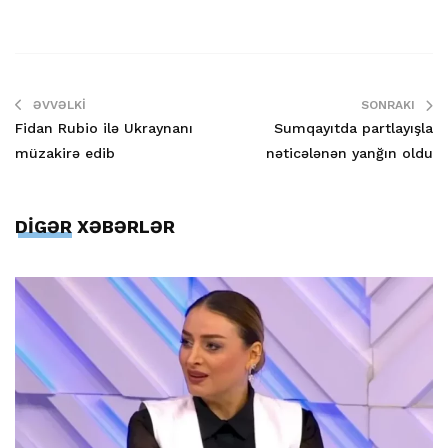
ƏVVƏLKI
SONRAKI
Fidan Rubio ilə Ukraynanı
Sumqayıtda partlayışla
müzakirə edib
nəticələnən yanğın oldu
DİGƏR XƏBƏRLƏR