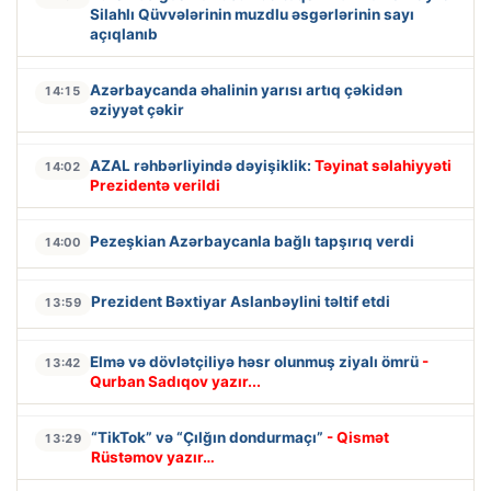
Silahlı Qüvvələrinin muzdlu əsgərlərinin sayı
açıqlanıb
Azərbaycanda əhalinin yarısı artıq çəkidən
14:15
əziyyət çəkir
AZAL rəhbərliyində dəyişiklik:
Təyinat səlahiyyəti
14:02
Prezidentə verildi
Pezeşkian Azərbaycanla bağlı tapşırıq verdi
14:00
Prezident Bəxtiyar Aslanbəylini təltif etdi
13:59
Elmə və dövlətçiliyə həsr olunmuş ziyalı ömrü
-
13:42
Qurban Sadıqov yazır...
“TikTok” və “Çılğın dondurmaçı”
- Qismət
13:29
Rüstəmov yazır…