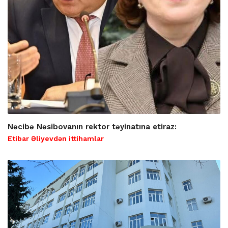
Nəcibə Nəsibovanın rektor təyinatına etiraz:
Etibar Əliyevdən ittihamlar