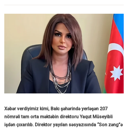
Xəbər verdiyimiz kimi, Bakı şəhərində yerləşən 207
nömrəli tam orta məktəbin direktoru Yaqut Müseyibli
işdən çıxarılıb. Direktor yayılan səsyazısında “Son zəng”ə