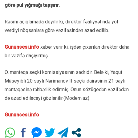
görə pul yığmağı tapşırır.
Rəsmi açıqlamada deyilir ki, direktor fəaliyyətində yol
verdiyi nöqsanlara görə vəzifəsindən azad edilib.
Gununsesi.info
xəbər verir ki, işdən çıxarılan direktor daha
bir vəzifə daşıyırmış.
O, məntəqə seçki komissiyasının sədridir. Belə ki, Yaqut
Müseyibli 20 saylı Nərimanov II seçki dairəsinin 21 saylı
məntəqəsinə rəhbərlik edirmiş. Onun sözügedən vəzifədən
də azad ediləcəyi gözlənilir.(Modern.az)
Gununsesi.info