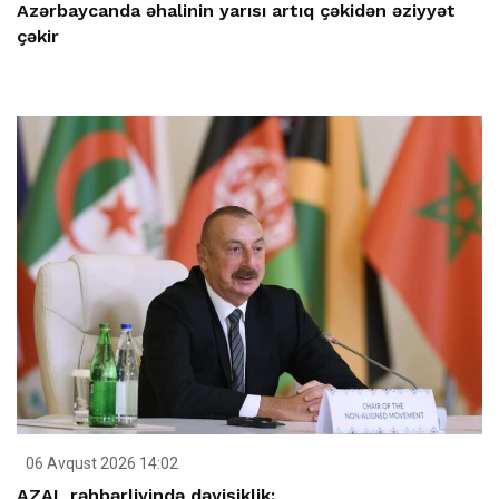
Azərbaycanda əhalinin yarısı artıq çəkidən əziyyət
çəkir
06 Avqust 2026 14:02
AZAL rəhbərliyində dəyişiklik: