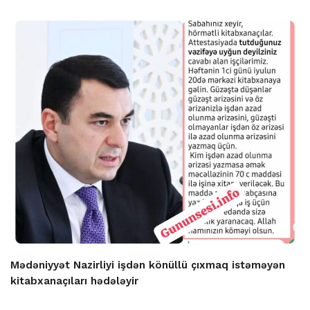
Mədəniyyət Nazirliyi işdən könüllü çıxmaq istəməyən
kitabxanaçıları hədələyir