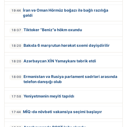
İran və Oman Hörmüz boğazı ilə bağlı razılığa
19:44
gəldi
Tiktoker “Beniz”ə hökm oxundu
18:37
Bakıda 6 marşrutun hərəkət sxemi dəyişdirilir
18:20
Azərbaycan XİN Yamaykanı təbrik etdi
18:20
Ermənistan və Rusiya parlament sədrləri arasında
18:00
telefon danışığı olub
Yeniyetmənin meyiti tapıldı
17:58
MİQ-də növbəti vakansiya seçimi başlayır
17:44