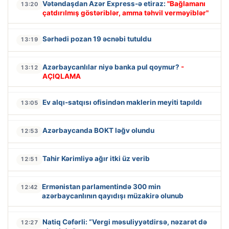
Vətəndaşdan Azər Express-ə etiraz:
"Bağlamanı
13:20
çatdırılmış göstəriblər, amma təhvil verməyiblər"
Sərhədi pozan 19 əcnəbi tutuldu
13:19
Azərbaycanlılar niyə banka pul qoymur?
-
13:12
AÇIQLAMA
Ev alqı-satqısı ofisindən maklerin meyiti tapıldı
13:05
Azərbaycanda BOKT ləğv olundu
12:53
Tahir Kərimliyə ağır itki üz verib
12:51
Ermənistan parlamentində 300 min
12:42
azərbaycanlının qayıdışı müzakirə olunub
Natiq Cəfərli: “Vergi məsuliyyətdirsə, nəzarət də
12:27