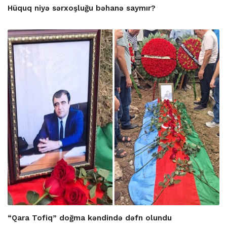
Hüquq niyə sərxoşluğu bəhanə saymır?
“Qara Tofiq” doğma kəndində dəfn olundu