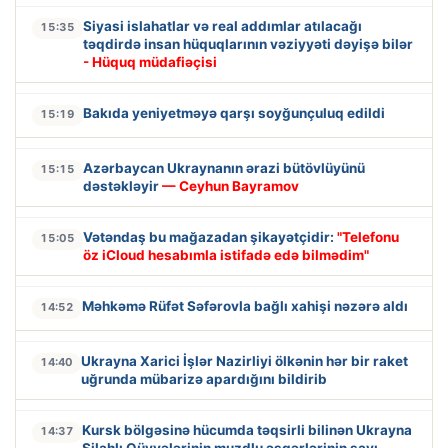
Siyasi islahatlar və real addımlar atılacağı
15:35
təqdirdə insan hüquqlarının vəziyyəti dəyişə bilər
- Hüquq müdafiəçisi
Bakıda yeniyetməyə qarşı soyğunçuluq edildi
15:19
Azərbaycan Ukraynanın ərazi bütövlüyünü
15:15
dəstəkləyir
— Ceyhun Bayramov
Vətəndaş bu mağazadan şikayətçidir:
"Telefonu
15:05
öz iCloud hesabımla istifadə edə bilmədim"
Məhkəmə Rüfət Səfərovla bağlı xahişi nəzərə aldı
14:52
Ukrayna Xarici İşlər Nazirliyi ölkənin hər bir raket
14:40
uğrunda mübarizə apardığını bildirib
Kursk bölgəsinə hücumda təqsirli bilinən Ukrayna
14:37
Silahlı Qüvvələrinin muzdlu əsgərlərinin sayı