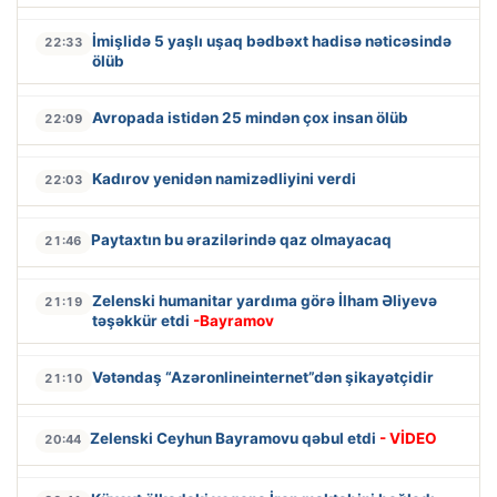
İmişlidə 5 yaşlı uşaq bədbəxt hadisə nəticəsində
22:33
ölüb
Avropada istidən 25 mindən çox insan ölüb
22:09
Kadırov yenidən namizədliyini verdi
22:03
Paytaxtın bu ərazilərində qaz olmayacaq
21:46
Zelenski humanitar yardıma görə İlham Əliyevə
21:19
təşəkkür etdi
-Bayramov
Vətəndaş “Azəronlineinternet”dən şikayətçidir
21:10
Zelenski Ceyhun Bayramovu qəbul etdi
- VİDEO
20:44