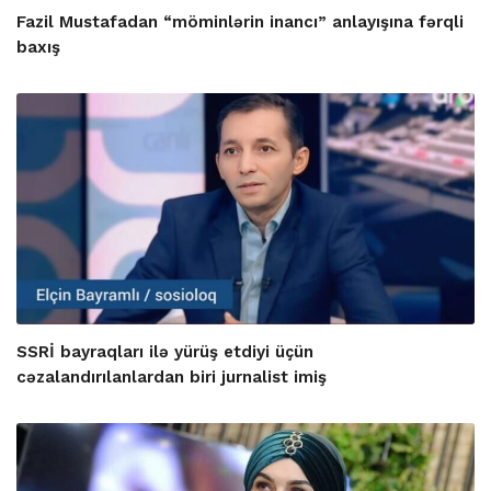
Fazil Mustafadan “möminlərin inancı” anlayışına fərqli
baxış
SSRİ bayraqları ilə yürüş etdiyi üçün
cəzalandırılanlardan biri jurnalist imiş