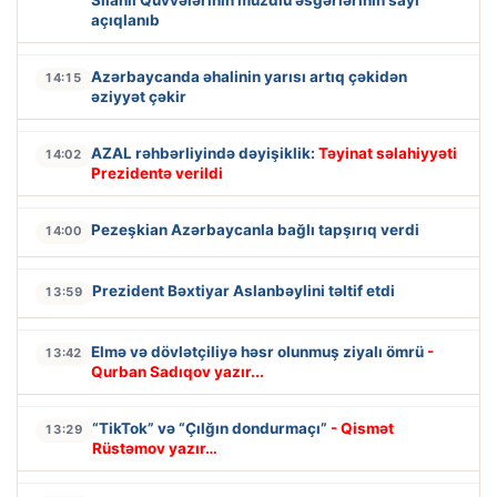
açıqlanıb
Azərbaycanda əhalinin yarısı artıq çəkidən
14:15
əziyyət çəkir
AZAL rəhbərliyində dəyişiklik:
Təyinat səlahiyyəti
14:02
Prezidentə verildi
Pezeşkian Azərbaycanla bağlı tapşırıq verdi
14:00
Prezident Bəxtiyar Aslanbəylini təltif etdi
13:59
Elmə və dövlətçiliyə həsr olunmuş ziyalı ömrü
-
13:42
Qurban Sadıqov yazır...
“TikTok” və “Çılğın dondurmaçı”
- Qismət
13:29
Rüstəmov yazır…