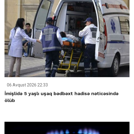
06 Avqust 2026 22:33
İmişlidə 5 yaşlı uşaq bədbəxt hadisə nəticəsində
ölüb