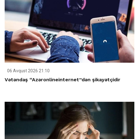
06 Avqust 2026 21:10
Vətəndaş “Azəronlineinternet”dən şikayətçidir