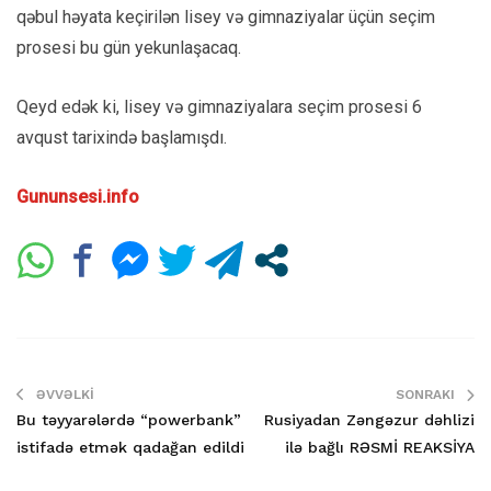
qəbul həyata keçirilən lisey və gimnaziyalar üçün seçim
prosesi bu gün yekunlaşacaq.
Qeyd edək ki, lisey və gimnaziyalara seçim prosesi 6
avqust tarixində başlamışdı.
Gununsesi.info
ƏVVƏLKI
SONRAKI
Bu təyyarələrdə “powerbank”
Rusiyadan Zəngəzur dəhlizi
istifadə etmək qadağan edildi
ilə bağlı RƏSMİ REAKSİYA