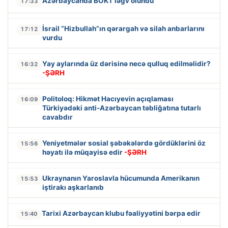
Azərbaycanda BOKT ləğv olundu
17:33
İsrail “Hizbullah”ın qərargah və silah anbarlarını
17:12
vurdu
Yay aylarında üz dərisinə necə qulluq edilməlidir?
16:32
-ŞƏRH
Politoloq: Hikmət Hacıyevin açıqlaması
16:09
Türkiyədəki anti-Azərbaycan təbliğatına tutarlı
cavabdır
Yeniyetmələr sosial şəbəkələrdə gördüklərini öz
15:56
həyatı ilə müqayisə edir
-ŞƏRH
Ukraynanın Yaroslavla hücumunda Amerikanın
15:53
iştirakı aşkarlanıb
Tarixi Azərbaycan klubu fəaliyyətini bərpa edir
15:40