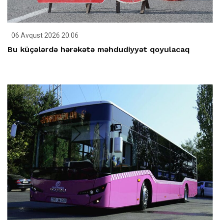
06 Avqust 2026 20:06
Bu küçələrdə hərəkətə məhdudiyyət qoyulacaq