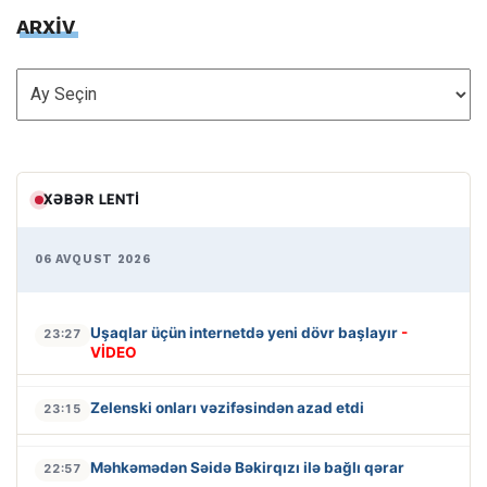
ARXİV
ARXİV
XƏBƏR LENTI
06 AVQUST 2026
Uşaqlar üçün internetdə yeni dövr başlayır
-
23:27
VİDEO
Zelenski onları vəzifəsindən azad etdi
23:15
Məhkəmədən Səidə Bəkirqızı ilə bağlı qərar
22:57