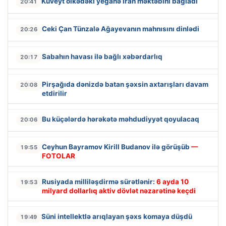
Küveyt ölkədəki yeganə İran məktəbini bağladı
20:41
Ceki Çan Tünzalə Ağayevanın mahnısını dinlədi
20:26
Sabahın havası ilə bağlı xəbərdarlıq
20:17
Pirşağıda dənizdə batan şəxsin axtarışları davam
20:08
etdirilir
Bu küçələrdə hərəkətə məhdudiyyət qoyulacaq
20:06
Ceyhun Bayramov Kirill Budanov ilə görüşüb
—
19:55
FOTOLAR
Rusiyada milliləşdirmə sürətlənir:
6 ayda 10
19:53
milyard dollarlıq aktiv dövlət nəzarətinə keçdi
Süni intellektlə arıqlayan şəxs komaya düşdü
19:49