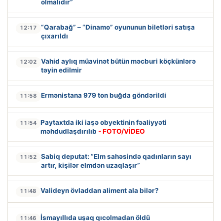
olmalıdır”
“Qarabağ” – “Dinamo” oyununun biletləri satışa
12:17
çıxarıldı
Vahid aylıq müavinət bütün məcburi köçkünlərə
12:02
təyin edilmir
Ermənistana 979 ton buğda göndərildi
11:58
Paytaxtda iki iaşə obyektinin fəaliyyəti
11:54
məhdudlaşdırılıb
- FOTO/VİDEO
Sabiq deputat: “Elm sahəsində qadınların sayı
11:52
artır, kişilər elmdən uzaqlaşır”
Valideyn övladdan aliment ala bilər?
11:48
İsmayıllıda uşaq qıcolmadan öldü
11:46