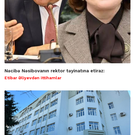
Nəcibə Nəsibovanın rektor təyinatına etiraz:
Etibar Əliyevdən ittihamlar