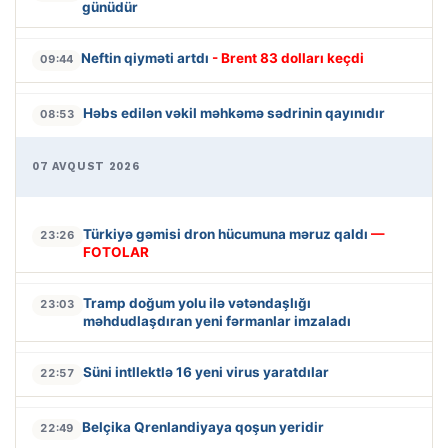
günüdür
Neftin qiyməti artdı
- Brent 83 dolları keçdi
09:44
Həbs edilən vəkil məhkəmə sədrinin qayınıdır
08:53
07 AVQUST 2026
Türkiyə gəmisi dron hücumuna məruz qaldı
—
23:26
FOTOLAR
Tramp doğum yolu ilə vətəndaşlığı
23:03
məhdudlaşdıran yeni fərmanlar imzaladı
Süni intllektlə 16 yeni virus yaratdılar
22:57
Belçika Qrenlandiyaya qoşun yeridir
22:49