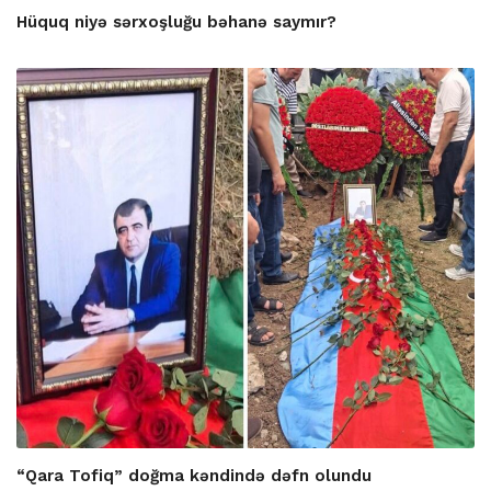
Hüquq niyə sərxoşluğu bəhanə saymır?
“Qara Tofiq” doğma kəndində dəfn olundu