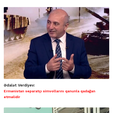
Ədalət Verdiyev:
Ermənistan separatçı simvollarını qanunla qadağan
etməlidir