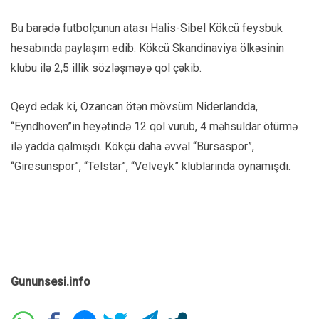
Bu barədə futbolçunun atası Halis-Sibel Kökcü feysbuk
hesabında paylaşım edib. Kökcü Skandinaviya ölkəsinin
klubu ilə 2,5 illik sözləşməyə qol çəkib.
Qeyd edək ki, Ozancan ötən mövsüm Niderlandda,
“Eyndhoven”in heyətində 12 qol vurub, 4 məhsuldar ötürmə
ilə yadda qalmışdı. Kökçü daha əvvəl “Bursaspor”,
“Giresunspor”, “Telstar”, “Velveyk” klublarında oynamışdı.
Gununsesi.info