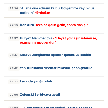
“Allaha dua edirəm ki, bu, bölgəmizə xeyir-dua
22:36
gətirsin”
-Ərdoğan
İran XİN:
Əvvəlcə qalib gəlin, sonra danışın
22:15
Gülyaz Məmmədova
- "Həyat yoldaşın istəmirsə,
21:57
oxuma, nə məcburdur"
Bakı və Zəngilanda ağaclar qanunsuz kəsilib
21:47
Yeni Klinikanın direktor müavini işdən çıxarıldı
21:42
Laçında yanğın olub
21:21
Zelenski Serbiyaya getdi
20:50
17 yaşlı qıza nişan mərasimi keçirənlər polisə
20:27