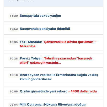
Sumqayıtda sexdə yanğın
11:20
Naxçıvanda pensiyalar ödənildi
10:53
Fazil Mustafa:
“Şahsevənliklə dövlət qurulmaz” -
10:35
Müsahibə
Pərviz Yəhyalı:
Təhsilin yaxasından “bacarıqlı
10:28
əlləri” çəkməyin vaxtıdır...
Azərbaycan vasitəsilə Ermənistana buğda və daş
10:18
kömür göndəriləcək
Qızılın qiymətində yeni rekord
- 4400 dollar oldu
10:09
Milli Qəhrəman Hökumə Əliyevanın doğum
09:54