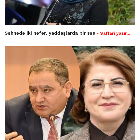
Səhnədə iki nəfər, yaddaşlarda bir səs
- Saffari yazır…