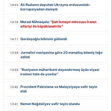
Ali Radanın deputatı Ukrayna ordusundakı
14:23
korrupsiyadan danışıb
Murad Köhnəqala:
"Şah İsmayıl mövzusu İranın
14:18
sifarişi ilə köpükləndirilir"
Qardaşoğlu bibisini gülləndi
14:11
Jurnalist vəsiqəsinə görə 20 manatlıq ödəniş ləğv
13:56
edildi
“Rusiyanın müharibəni dayandırmaq üçün siyasi
13:54
iradəsi hələ də yoxdur”
Prezident Pakistana və Malayziyaya səfir təyin
13:43
etdi
Nemət Nağdəliyev səfir təyin olundu
13:41