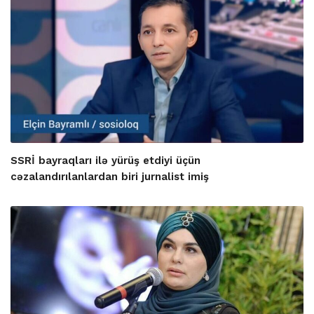
SSRİ bayraqları ilə yürüş etdiyi üçün
cəzalandırılanlardan biri jurnalist imiş