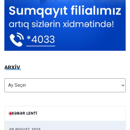
ARXİV
ARXİV
XƏBƏR LENTI
08 AVQUST 2026