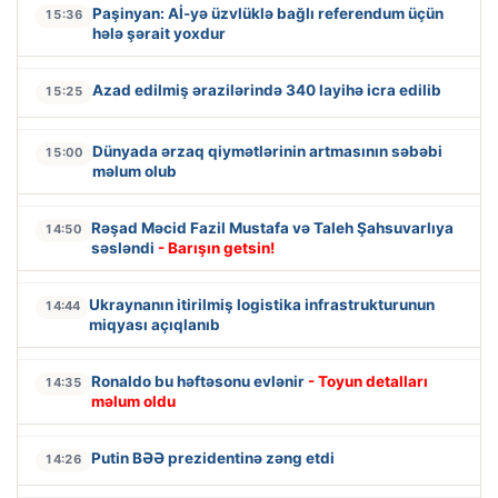
Paşinyan: Aİ-yə üzvlüklə bağlı referendum üçün
15:36
hələ şərait yoxdur
Azad edilmiş ərazilərində 340 layihə icra edilib
15:25
Dünyada ərzaq qiymətlərinin artmasının səbəbi
15:00
məlum olub
Rəşad Məcid Fazil Mustafa və Taleh Şahsuvarlıya
14:50
səsləndi
- Barışın getsin!
Ukraynanın itirilmiş logistika infrastrukturunun
14:44
miqyası açıqlanıb
Ronaldo bu həftəsonu evlənir
- Toyun detalları
14:35
məlum oldu
Putin BƏƏ prezidentinə zəng etdi
14:26