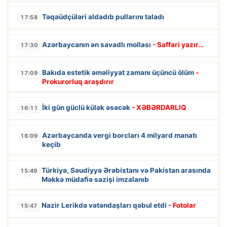
Təqaüdçüləri aldadıb pullarını taladı
17:58
Azərbaycanın ən savadlı mollası
- Saffari yazır…
17:30
Bakıda estetik əməliyyat zamanı üçüncü ölüm
-
17:09
Prokurorluq araşdırır
İki gün güclü külək əsəcək
- XƏBƏRDARLIQ
16:11
Azərbaycanda vergi borcları 4 milyard manatı
16:09
keçib
Türkiyə, Səudiyyə Ərəbistanı və Pakistan arasında
15:49
Məkkə müdafiə sazişi imzalanıb
Nazir Lerikdə vətəndaşları qəbul etdi
- Fotolar
15:47