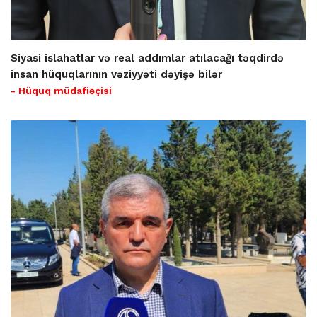
Siyasi islahatlar və real addımlar atılacağı təqdirdə
insan hüquqlarının vəziyyəti dəyişə bilər
- Hüquq müdafiəçisi