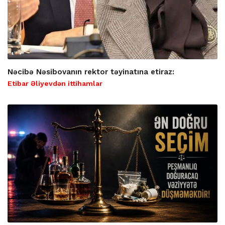
Nəcibə Nəsibovanın rektor təyinatına etiraz:
Etibar Əliyevdən ittihamlar