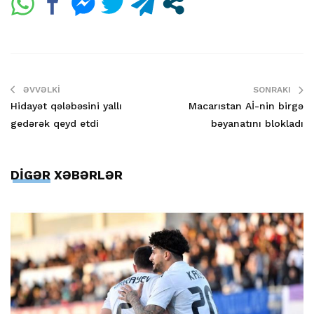
ƏVVƏLKI
SONRAKI
Hidayət qələbəsini yallı
Macarıstan Aİ-nin birgə
gedərək qeyd etdi
bəyanatını blokladı
DİGƏR XƏBƏRLƏR