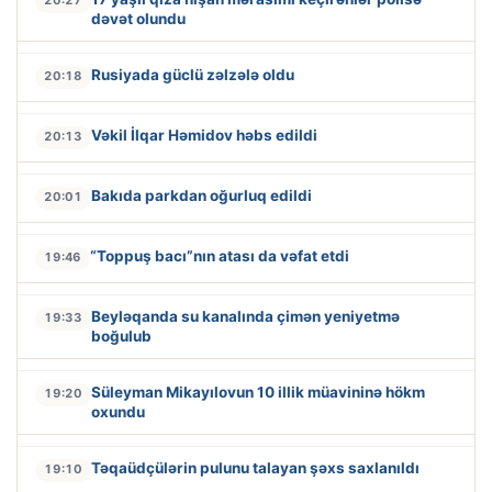
dəvət olundu
Rusiyada güclü zəlzələ oldu
20:18
Vəkil İlqar Həmidov həbs edildi
20:13
Bakıda parkdan oğurluq edildi
20:01
“Toppuş bacı”nın atası da vəfat etdi
19:46
Beyləqanda su kanalında çimən yeniyetmə
19:33
boğulub
Süleyman Mikayılovun 10 illik müavininə hökm
19:20
oxundu
Təqaüdçülərin pulunu talayan şəxs saxlanıldı
19:10