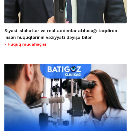
Siyasi islahatlar və real addımlar atılacağı təqdirdə
insan hüquqlarının vəziyyəti dəyişə bilər
- Hüquq müdafiəçisi