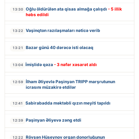
Oğlu öldürülən ata qisas almağa çalışdı
- 5 illik
13:30
həbs edildi
Vaşinqton razılaşmaları nəticə verib
13:22
Bazar günü 40 dərəcə isti olacaq
13:21
İmişlidə qəza
- 3 nəfər xəsarət aldı
13:04
İlham Əliyevlə Paşinyan TRIPP marşrutunun
12:59
icrasını müzakirə etdilər
Sabirabadda məktəbli qızın meyiti tapıldı
12:41
Paşinyan Əliyevə zəng etdi
12:39
Rövşən Hüseynov orqan donorluğunun
12:22