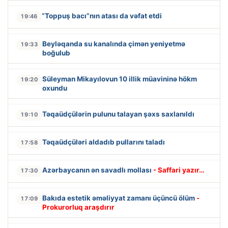
“Toppuş bacı”nın atası da vəfat etdi
19:46
Beyləqanda su kanalında çimən yeniyetmə
19:33
boğulub
Süleyman Mikayılovun 10 illik müavininə hökm
19:20
oxundu
Təqaüdçülərin pulunu talayan şəxs saxlanıldı
19:10
Təqaüdçüləri aldadıb pullarını taladı
17:58
Azərbaycanın ən savadlı mollası
- Saffari yazır…
17:30
Bakıda estetik əməliyyat zamanı üçüncü ölüm
-
17:09
Prokurorluq araşdırır