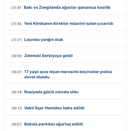
Bakı və Zəngilanda ağaclar qanunsuz kəsilib
21:47
Yeni Klinikanın direktor müavini işdən çıxarıldı
21:42
Laçında yanğın olub
21:21
Zelenski Serbiyaya getdi
20:50
17 yaşlı qıza nişan mərasimi keçirənlər polisə
20:27
dəvət olundu
Rusiyada güclü zəlzələ oldu
20:18
Vəkil İlqar Həmidov həbs edildi
20:13
Bakıda parkdan oğurluq edildi
20:01