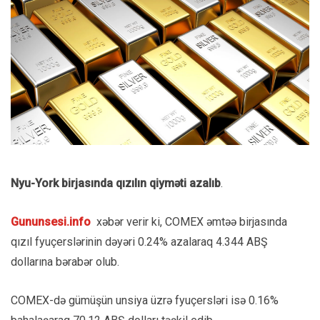
Nyu-York birjasında qızılın qiyməti azalıb
.
Gununsesi.info
xəbər verir ki, COMEX əmtəə birjasında
qızıl fyuçerslərinin dəyəri 0.24% azalaraq 4.344 ABŞ
dollarına bərabər olub.
COMEX-də gümüşün unsiya üzrə fyuçersləri isə 0.16%