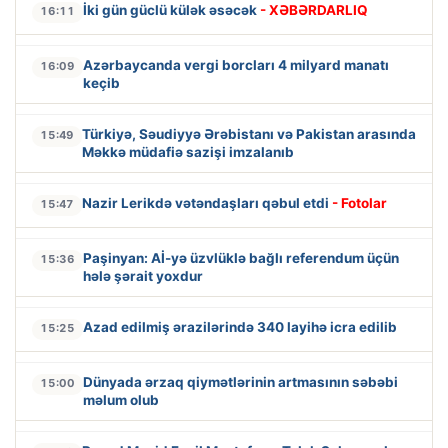
İki gün güclü külək əsəcək
- XƏBƏRDARLIQ
16:11
Azərbaycanda vergi borcları 4 milyard manatı
16:09
keçib
Türkiyə, Səudiyyə Ərəbistanı və Pakistan arasında
15:49
Məkkə müdafiə sazişi imzalanıb
Nazir Lerikdə vətəndaşları qəbul etdi
- Fotolar
15:47
Paşinyan: Aİ-yə üzvlüklə bağlı referendum üçün
15:36
hələ şərait yoxdur
Azad edilmiş ərazilərində 340 layihə icra edilib
15:25
Dünyada ərzaq qiymətlərinin artmasının səbəbi
15:00
məlum olub