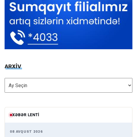
ARXİV
ARXİV
XƏBƏR LENTI
08 AVQUST 2026