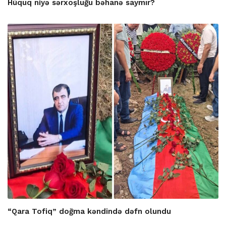
Hüquq niyə sərxoşluğu bəhanə saymır?
“Qara Tofiq” doğma kəndində dəfn olundu