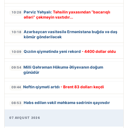
Pərviz Yəhyalı:
Təhsilin yaxasından “bacarıqlı
10:28
əlləri” çəkməyin vaxtıdır...
Azərbaycan vasitəsilə Ermənistana buğda və daş
10:18
kömür göndəriləcək
Qızılın qiymətində yeni rekord
- 4400 dollar oldu
10:09
Milli Qəhrəman Hökumə Əliyevanın doğum
09:54
günüdür
Neftin qiyməti artdı
- Brent 83 dolları keçdi
09:44
Həbs edilən vəkil məhkəmə sədrinin qayınıdır
08:53
07 AVQUST 2026