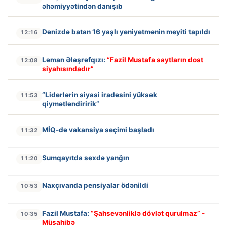
əhəmiyyətindən danışıb
Dənizdə batan 16 yaşlı yeniyetmənin meyiti tapıldı
12:16
Ləman Ələşrəfqızı:
“Fazil Mustafa saytların dost
12:08
siyahısındadır”
“Liderlərin siyasi iradəsini yüksək
11:53
qiymətləndiririk”
MİQ-də vakansiya seçimi başladı
11:32
Sumqayıtda sexdə yanğın
11:20
Naxçıvanda pensiyalar ödənildi
10:53
Fazil Mustafa:
“Şahsevənliklə dövlət qurulmaz” -
10:35
Müsahibə