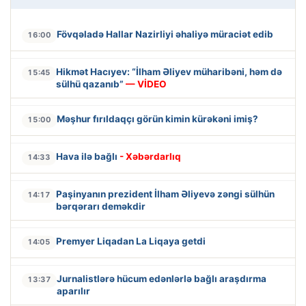
Fövqəladə Hallar Nazirliyi əhaliyə müraciət edib
16:00
Hikmət Hacıyev: “İlham Əliyev müharibəni, həm də
15:45
sülhü qazanıb”
— VİDEO
Məşhur fırıldaqçı görün kimin kürəkəni imiş?
15:00
Hava ilə bağlı
- Xəbərdarlıq
14:33
Paşinyanın prezident İlham Əliyevə zəngi sülhün
14:17
bərqərarı deməkdir
Premyer Liqadan La Liqaya getdi
14:05
Jurnalistlərə hücum edənlərlə bağlı araşdırma
13:37
aparılır