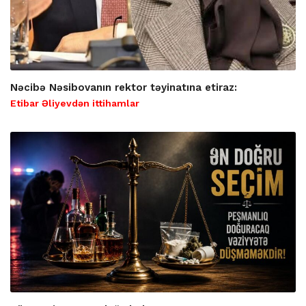
Nəcibə Nəsibovanın rektor təyinatına etiraz:
Etibar Əliyevdən ittihamlar