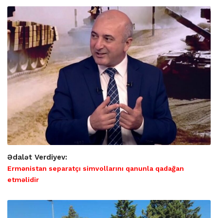
Ədalət Verdiyev:
Ermənistan separatçı simvollarını qanunla qadağan
etməlidir