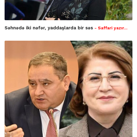
Səhnədə iki nəfər, yaddaşlarda bir səs
- Saffari yazır…