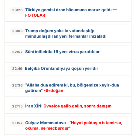
Türkiyə gəmisi dron hücumuna məruz qaldı
—
23:26
FOTOLAR
Tramp doğum yolu ilə vətəndaşlığı
23:03
məhdudlaşdıran yeni fərmanlar imzaladı
Süni intllektlə 16 yeni virus yaratdılar
22:57
Belçika Qrenlandiyaya qoşun yeridir
22:49
“Allaha dua edirəm ki, bu, bölgəmizə xeyir-dua
22:36
gətirsin”
-Ərdoğan
İran XİN:
Əvvəlcə qalib gəlin, sonra danışın
22:15
Gülyaz Məmmədova
- "Həyat yoldaşın istəmirsə,
21:57
oxuma, nə məcburdur"