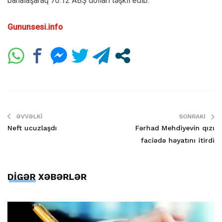
bahalaşaraq 70.12 ABŞ dolları təşkil edib.
Gununsesi.info
ƏVVƏLKI
SONRAKI
Neft ucuzlaşdı
Fərhad Mehdiyevin qızı
faciədə həyatını itirdi
DİGƏR XƏBƏRLƏR