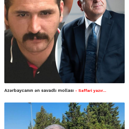
Azərbaycanın ən savadlı mollası
- Saffari yazır…