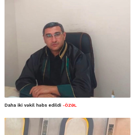
Daha iki vəkil həbs edildi
-ÖZƏL