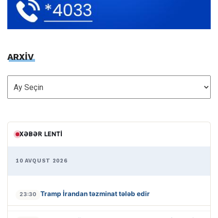
ARXİV
ARXİV
XƏBƏR LENTI
10 AVQUST 2026
Tramp İrandan təzminat tələb edir
23:30