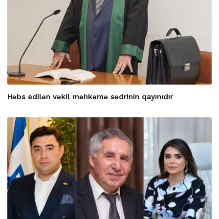
Həbs edilən vəkil məhkəmə sədrinin qayınıdır