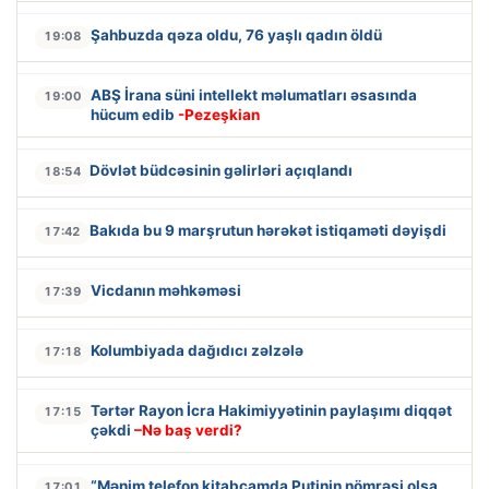
Şahbuzda qəza oldu, 76 yaşlı qadın öldü
19:08
ABŞ İrana süni intellekt məlumatları əsasında
19:00
hücum edib
-Pezeşkian
Dövlət büdcəsinin gəlirləri açıqlandı
18:54
Bakıda bu 9 marşrutun hərəkət istiqaməti dəyişdi
17:42
Vicdanın məhkəməsi
17:39
Kolumbiyada dağıdıcı zəlzələ
17:18
Tərtər Rayon İcra Hakimiyyətinin paylaşımı diqqət
17:15
çəkdi
–Nə baş verdi?
“Mənim telefon kitabçamda Putinin nömrəsi olsa,
17:01