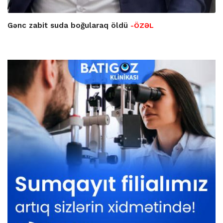
Gənc zabit suda boğularaq öldü
-ÖZƏL