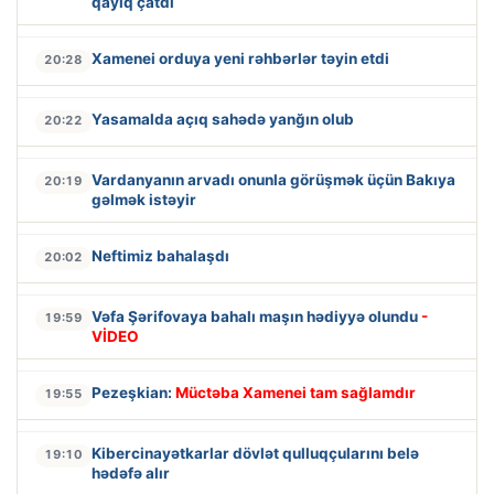
qayıq çatdı
Xamenei orduya yeni rəhbərlər təyin etdi
20:28
Yasamalda açıq sahədə yanğın olub
20:22
Vardanyanın arvadı onunla görüşmək üçün Bakıya
20:19
gəlmək istəyir
Neftimiz bahalaşdı
20:02
Vəfa Şərifovaya bahalı maşın hədiyyə olundu
-
19:59
VİDEO
Pezeşkian:
Müctəba Xamenei tam sağlamdır
19:55
Kibercinayətkarlar dövlət qulluqçularını belə
19:10
hədəfə alır