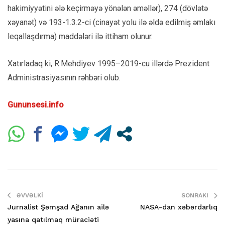
hakimiyyətini ələ keçirməyə yönələn əməllər), 274 (dövlətə
xəyanət) və 193-1.3.2-ci (cinayət yolu ilə əldə edilmiş əmlakı
leqallaşdırma) maddələri ilə ittiham olunur.
Xatırladaq ki, R.Mehdiyev 1995–2019-cu illərdə Prezident
Administrasiyasının rəhbəri olub.
Gununsesi.info
ƏVVƏLKI
SONRAKI
Jurnalist Şəmşad Ağanın ailə
NASA-dan xəbərdarlıq
yasına qatılmaq müraciəti