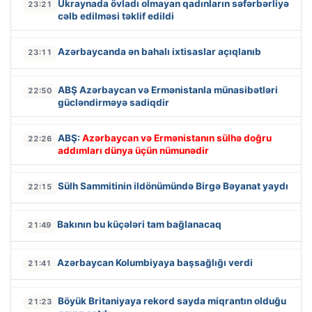
Ukraynada övladı olmayan qadınların səfərbərliyə
23:21
cəlb edilməsi təklif edildi
Azərbaycanda ən bahalı ixtisaslar açıqlanıb
23:11
ABŞ Azərbaycan və Ermənistanla münasibətləri
22:50
gücləndirməyə sadiqdir
ABŞ:
Azərbaycan və Ermənistanın sülhə doğru
22:26
addımları dünya üçün nümunədir
Sülh Sammitinin ildönümündə Birgə Bəyanat yaydı
22:15
Bakının bu küçələri tam bağlanacaq
21:49
Azərbaycan Kolumbiyaya başsağlığı verdi
21:41
Böyük Britaniyaya rekord sayda miqrantın olduğu
21:23