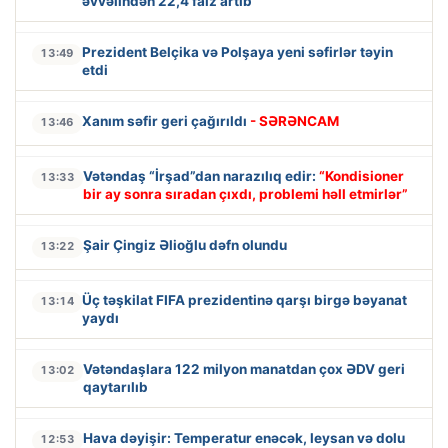
əvvəlindən 22,4 faiz artıb
Prezident Belçika və Polşaya yeni səfirlər təyin
13:49
etdi
Xanım səfir geri çağırıldı
- SƏRƏNCAM
13:46
Vətəndaş “İrşad”dan narazılıq edir:
“Kondisioner
13:33
bir ay sonra sıradan çıxdı, problemi həll etmirlər”
Şair Çingiz Əlioğlu dəfn olundu
13:22
Üç təşkilat FIFA prezidentinə qarşı birgə bəyanat
13:14
yaydı
Vətəndaşlara 122 milyon manatdan çox ƏDV geri
13:02
qaytarılıb
Hava dəyişir: Temperatur enəcək, leysan və dolu
12:53