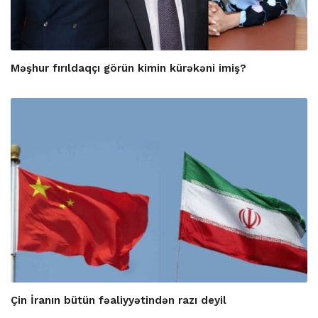
Məşhur fırıldaqçı görün kimin kürəkəni imiş?
Çin İranın bütün fəaliyyətindən razı deyil