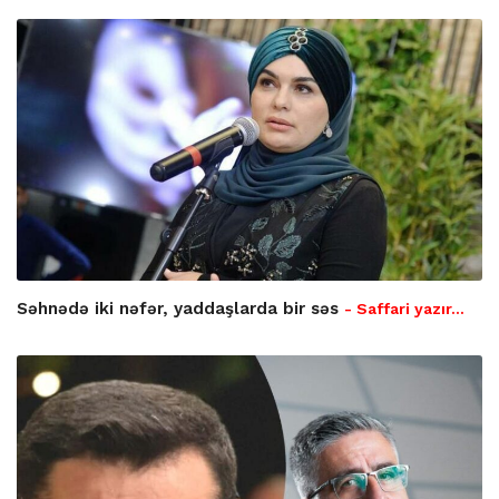
Səhnədə iki nəfər, yaddaşlarda bir səs
- Saffari yazır…