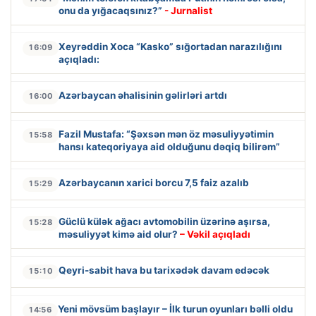
onu da yığacaqsınız?”
- Jurnalist
Xeyrəddin Xoca “Kasko” sığortadan narazılığını
16:09
açıqladı:
Azərbaycan əhalisinin gəlirləri artdı
16:00
Fazil Mustafa: “Şəxsən mən öz məsuliyyətimin
15:58
hansı kateqoriyaya aid olduğunu dəqiq bilirəm”
Azərbaycanın xarici borcu 7,5 faiz azalıb
15:29
Güclü külək ağacı avtomobilin üzərinə aşırsa,
15:28
məsuliyyət kimə aid olur?
– Vəkil açıqladı
Qeyri-sabit hava bu tarixədək davam edəcək
15:10
Yeni mövsüm başlayır – İlk turun oyunları bəlli oldu
14:56