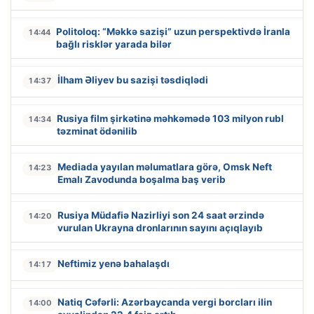
Politoloq: “Məkkə sazişi” uzun perspektivdə İranla
14:44
bağlı risklər yarada bilər
İlham Əliyev bu sazişi təsdiqlədi
14:37
Rusiya film şirkətinə məhkəmədə 103 milyon rubl
14:34
təzminat ödənilib
Mediada yayılan məlumatlara görə, Omsk Neft
14:23
Emalı Zavodunda boşalma baş verib
Rusiya Müdafiə Nazirliyi son 24 saat ərzində
14:20
vurulan Ukrayna dronlarının sayını açıqlayıb
Neftimiz yenə bahalaşdı
14:17
Natiq Cəfərli: Azərbaycanda vergi borcları ilin
14:00