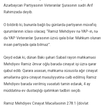
Azərbaycan Partiyasının Veteranlar Şurasının sədri Arif
Rəhimzadə deyib.
O bildirib ki, bununla bağlı bu günlərdə partiyanın müvafiq
qurumlarının iclası olacaq: “Ramiz Mehdiyev nə YAP-ın, nə
də YAP Veteranlar Şurasının üzvü qala bilər. Məhkum olunan
insan partiyada qala bilməz”.
Qeyd edək ki, dünən Bakı şəhəri Səbail rayon məhkəməsi
Mehdiyev Ramiz Ənvər oğlu barədə cinayət işi üzrə qərar
qəbul edib. Qərara əsasən, məhkəmə xüsusilə ağır cinayət
əməllərinə görə cinayət məsuliyyətinə cəlb edilmiş Ramiz
Mehdiyev barədə verilmiş vəsatəti təmin edərək, 4 ay
müddətinə ev dustaqlığı qətimkan tədbiri seçib.
Ramiz Mehdiyev Cinayət Məcəlləsinin 278.1 (dövlət