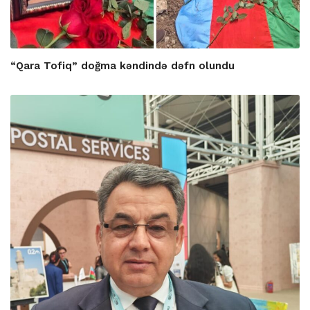
“Qara Tofiq” doğma kəndində dəfn olundu