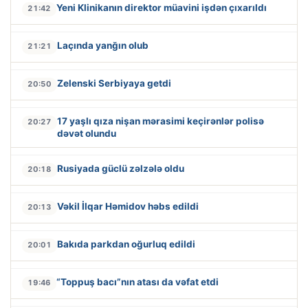
Yeni Klinikanın direktor müavini işdən çıxarıldı
21:42
Laçında yanğın olub
21:21
Zelenski Serbiyaya getdi
20:50
17 yaşlı qıza nişan mərasimi keçirənlər polisə
20:27
dəvət olundu
Rusiyada güclü zəlzələ oldu
20:18
Vəkil İlqar Həmidov həbs edildi
20:13
Bakıda parkdan oğurluq edildi
20:01
“Toppuş bacı”nın atası da vəfat etdi
19:46