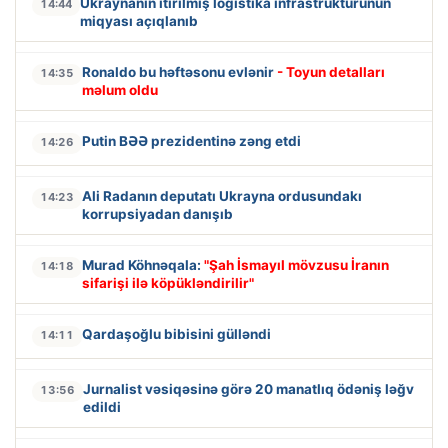
Ukraynanın itirilmiş logistika infrastrukturunun
14:44
miqyası açıqlanıb
Ronaldo bu həftəsonu evlənir
- Toyun detalları
14:35
məlum oldu
Putin BƏƏ prezidentinə zəng etdi
14:26
Ali Radanın deputatı Ukrayna ordusundakı
14:23
korrupsiyadan danışıb
Murad Köhnəqala:
"Şah İsmayıl mövzusu İranın
14:18
sifarişi ilə köpükləndirilir"
Qardaşoğlu bibisini gülləndi
14:11
Jurnalist vəsiqəsinə görə 20 manatlıq ödəniş ləğv
13:56
edildi