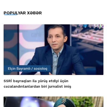
POPULYAR XƏBƏR
SSRİ bayraqları ilə yürüş etdiyi üçün
cəzalandırılanlardan biri jurnalist imiş