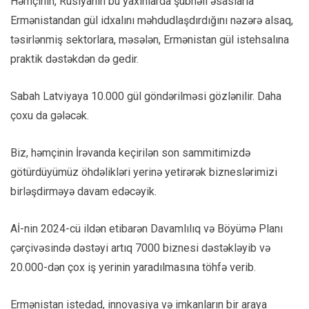
Həmçinin, Rusiyanın bu yaxınlarda şübhəli əsaslarla
Ermənistandan gül idxalını məhdudlaşdırdığını nəzərə alsaq,
təsirlənmiş sektorlara, məsələn, Ermənistan gül istehsalına
praktik dəstəkdən də gedir.
Sabah Latviyaya 10.000 gül göndərilməsi gözlənilir. Daha
çoxu da gələcək.
Biz, həmçinin İrəvanda keçirilən son sammitimizdə
götürdüyümüz öhdəlikləri yerinə yetirərək bizneslərimizi
birləşdirməyə davam edəcəyik.
Aİ-nin 2024-cü ildən etibarən Davamlılıq və Böyümə Planı
çərçivəsində dəstəyi artıq 7000 biznesi dəstəkləyib və
20.000-dən çox iş yerinin yaradılmasına töhfə verib.
Ermənistan istedad, innovasiya və imkanların bir araya