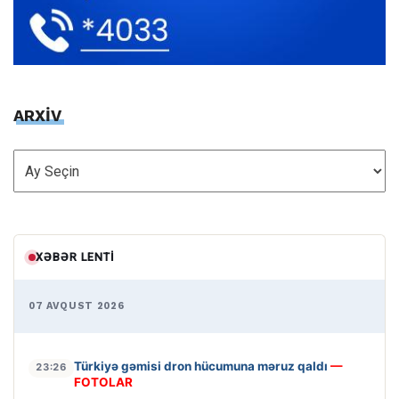
ARXİV
ARXİV
XƏBƏR LENTI
07 AVQUST 2026
Türkiyə gəmisi dron hücumuna məruz qaldı
—
23:26
FOTOLAR