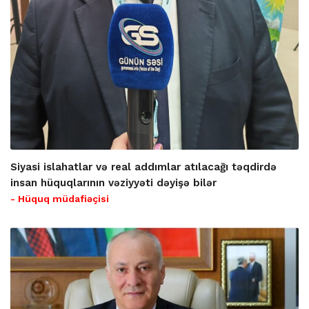
Siyasi islahatlar və real addımlar atılacağı təqdirdə
insan hüquqlarının vəziyyəti dəyişə bilər
- Hüquq müdafiəçisi