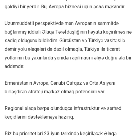
gəldiyi bir yerdir. Bu, Avropa biznesi üçün əsas məkandır.
Uzunmüddətli perspektivdə mən Avropanın sammitdə
bağlanmış iddialı Əlaqə Tərəfdaşlığının həyata keçirilməsinə
sadiq olduğunu bildirdim. Gürcüstan və Türkiyə vasitəsilə
dəmir yolu əlaqələri də daxil olmaqla, Türkiyə ilə ticarət
yollarının bu yaxınlarda yenidən açılması irəliyə doğru əla bir
addımdır.
Ermənistanın Avropa, Cənubi Qafqaz və Orta Asiyanı
birləşdirən strateji mərkəz olmaq potensialı var.
Regional əlaqə bərpa olunduqca infrastruktur və sərhəd
keçidlərini dəstəkləməyə hazırıq.
Biz bu prioritetləri 23 iyun tarixində keçiriləcək Əlaqə