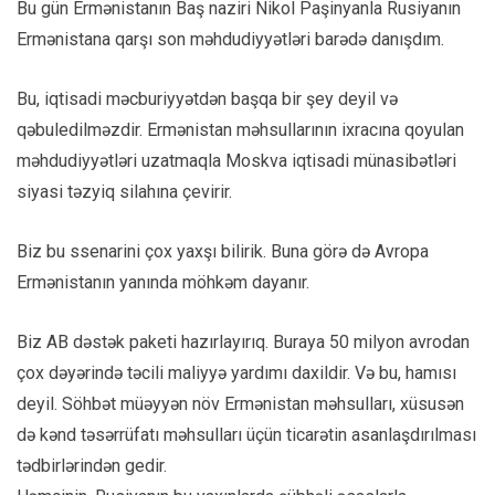
Bu gün Ermənistanın Baş naziri Nikol Paşinyanla Rusiyanın
Ermənistana qarşı son məhdudiyyətləri barədə danışdım.
Bu, iqtisadi məcburiyyətdən başqa bir şey deyil və
qəbuledilməzdir. Ermənistan məhsullarının ixracına qoyulan
məhdudiyyətləri uzatmaqla Moskva iqtisadi münasibətləri
siyasi təzyiq silahına çevirir.
Biz bu ssenarini çox yaxşı bilirik. Buna görə də Avropa
Ermənistanın yanında möhkəm dayanır.
Biz AB dəstək paketi hazırlayırıq. Buraya 50 milyon avrodan
çox dəyərində təcili maliyyə yardımı daxildir. Və bu, hamısı
deyil. Söhbət müəyyən növ Ermənistan məhsulları, xüsusən
də kənd təsərrüfatı məhsulları üçün ticarətin asanlaşdırılması
tədbirlərindən gedir.