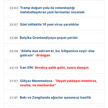
Tramp doğum yolu ilə vətəndaşlığı
23:03
məhdudlaşdıran yeni fərmanlar imzaladı
Süni intllektlə 16 yeni virus yaratdılar
22:57
Belçika Qrenlandiyaya qoşun yeridir
22:49
“Allaha dua edirəm ki, bu, bölgəmizə xeyir-dua
22:36
gətirsin”
-Ərdoğan
İran XİN:
Əvvəlcə qalib gəlin, sonra danışın
22:15
Gülyaz Məmmədova
- "Həyat yoldaşın istəmirsə,
21:57
oxuma, nə məcburdur"
Bakı və Zəngilanda ağaclar qanunsuz kəsilib
21:47