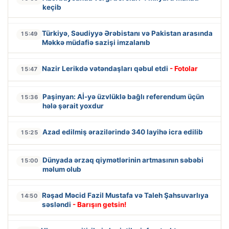
keçib
Türkiyə, Səudiyyə Ərəbistanı və Pakistan arasında
15:49
Məkkə müdafiə sazişi imzalanıb
Nazir Lerikdə vətəndaşları qəbul etdi
- Fotolar
15:47
Paşinyan: Aİ-yə üzvlüklə bağlı referendum üçün
15:36
hələ şərait yoxdur
Azad edilmiş ərazilərində 340 layihə icra edilib
15:25
Dünyada ərzaq qiymətlərinin artmasının səbəbi
15:00
məlum olub
Rəşad Məcid Fazil Mustafa və Taleh Şahsuvarlıya
14:50
səsləndi
- Barışın getsin!