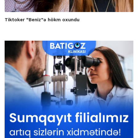
Tiktoker “Beniz”ə hökm oxundu