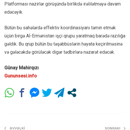
Platforması nazirlər görüşündə birlikdə irəlilətməyə davam
edəcəyik.
Bütün bu sahələrdə effektiv koordinasiyanı təmin etmək
üçün birgə Aİ-Ermənistan işçi qrupu yaratmaq barədə razılığa
gəldik. Bu qrup bütün bu təşəbbüslərin həyata keçirilməsinə
və gələcəkdə görüləcək digər tədbirlərə nəzarət edəcək.
Günay Mahirqızı
Gununsesi.info
ƏVVƏLKI
SONRAKI