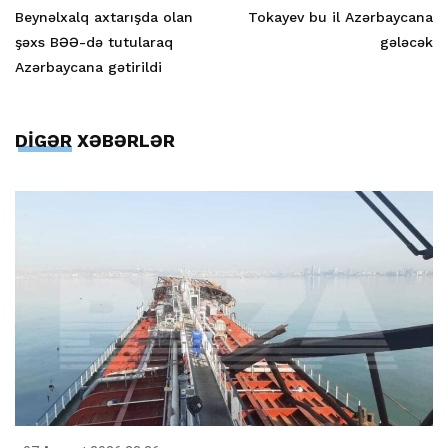
Beynəlxalq axtarışda olan
Tokayev bu il Azərbaycana
şəxs BƏƏ-də tutularaq
gələcək
Azərbaycana gətirildi
DİGƏR XƏBƏRLƏR