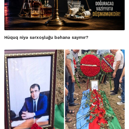
Hüquq niyə sərxoşluğu bəhanə saymır?