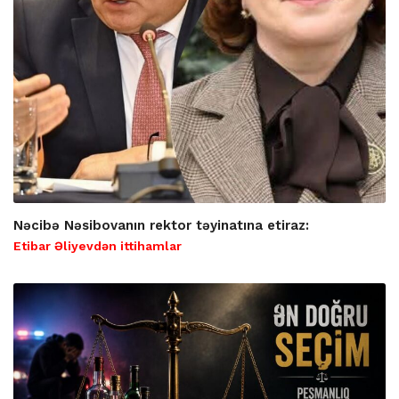
Nəcibə Nəsibovanın rektor təyinatına etiraz:
Etibar Əliyevdən ittihamlar