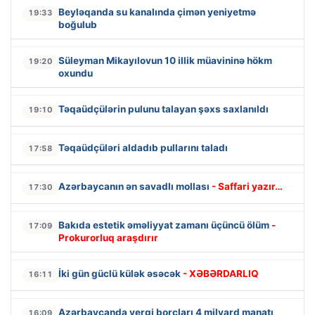
Beyləqanda su kanalında çimən yeniyetmə
19:33
boğulub
Süleyman Mikayılovun 10 illik müavininə hökm
19:20
oxundu
Təqaüdçülərin pulunu talayan şəxs saxlanıldı
19:10
Təqaüdçüləri aldadıb pullarını taladı
17:58
Azərbaycanın ən savadlı mollası
- Saffari yazır…
17:30
Bakıda estetik əməliyyat zamanı üçüncü ölüm
-
17:09
Prokurorluq araşdırır
İki gün güclü külək əsəcək
- XƏBƏRDARLIQ
16:11
Azərbaycanda vergi borcları 4 milyard manatı
16:09