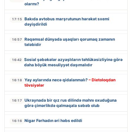
olarmı?
Bakıda avtobus marşrutunun hərəkət sxemi
17:15
dəyişdirildi
Rəqəmsal dünyada uşaqları qorumaq zamanın
16:57
tələbidir
Sosial şəbəkələr azyaşlıların təhlükəsizliyinə görə
16:42
daha böyük məsuliyyət daşımalıdır
Yay aylarında necə qidalanmalı?
– Dietoloqdan
16:18
tövsiyələr
Ukraynada bir qız rus dilində mahnı oxuduğuna
16:17
görə çimərlikdə qalmaqala səbəb olub
Nigar Fərhadın əri həbs edildi
16:16