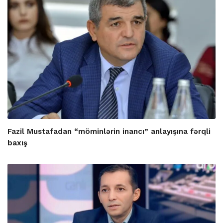
Fazil Mustafadan “möminlərin inancı” anlayışına fərqli
baxış