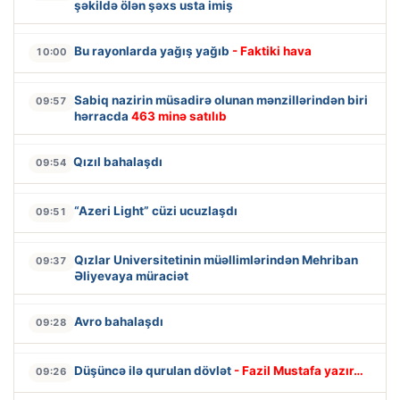
şəkildə ölən şəxs usta imiş
Bu rayonlarda yağış yağıb
- Faktiki hava
10:00
Sabiq nazirin müsadirə olunan mənzillərindən biri
09:57
hərracda
463 minə satılıb
Qızıl bahalaşdı
09:54
“Azeri Light” cüzi ucuzlaşdı
09:51
Qızlar Universitetinin müəllimlərindən Mehriban
09:37
Əliyevaya müraciət
Avro bahalaşdı
09:28
Düşüncə ilə qurulan dövlət
- Fazil Mustafa yazır…
09:26