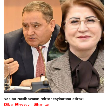
Nəcibə Nəsibovanın rektor təyinatına etiraz:
Etibar Əliyevdən ittihamlar