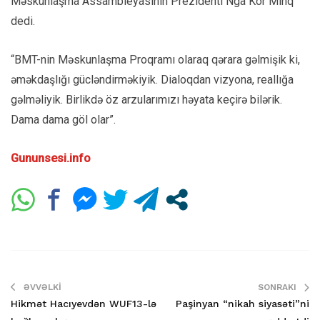
Məskunlaşma Assambleyasının Prezidenti Nga Kor Minq
dedi.
“BMT-nin Məskunlaşma Proqramı olaraq qərara gəlmişik ki,
əməkdaşlığı gücləndirməkiyik. Dialoqdan vizyona, reallığa
gəlməliyik. Birlikdə öz arzularımızı həyata keçirə bilərik.
Dama dama göl olar”.
Gununsesi.info
ƏVVƏLKI
SONRAKI
Hikmət Hacıyevdən WUF13-lə
Paşinyan “nikah siyasəti”ni