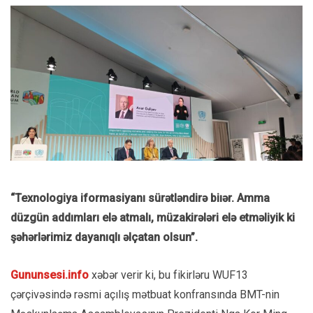
“Texnologiya iformasiyanı sürətləndirə biıər. Amma
düzgün addımları elə atmalı, müzakirələri elə etməliyik ki
şəhərlərimiz dayanıqlı əlçatan olsun”.
Gununsesi.info
xəbər verir ki, bu fikirləru WUF13
çərçivəsində rəsmi açılış mətbuat konfransında BMT-nin