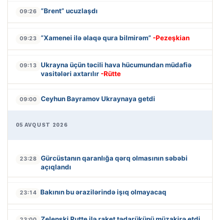
“Brent” ucuzlaşdı
09:26
“Xamenei ilə əlaqə qura bilmirəm”
-Pezeşkian
09:23
Ukrayna üçün təcili hava hücumundan müdafiə
09:13
vasitələri axtarılır
-Rütte
Ceyhun Bayramov Ukraynaya getdi
09:00
05 AVQUST 2026
Gürcüstanın qaranlığa qərq olmasının səbəbi
23:28
açıqlandı
Bakının bu ərazilərində işıq olmayacaq
23:14
Zelenski Rutte ilə raket tədarükünü müzakirə etdi
23:00