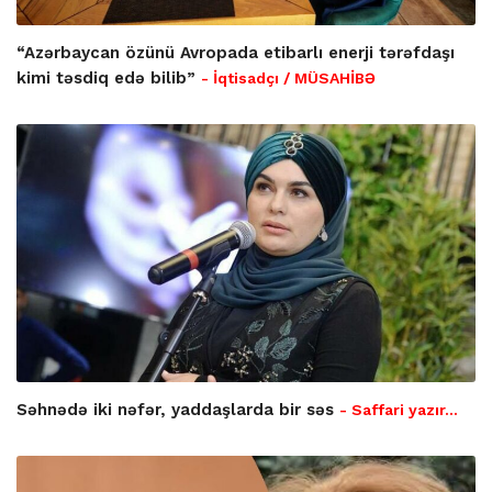
“Azərbaycan özünü Avropada etibarlı enerji tərəfdaşı
kimi təsdiq edə bilib”
- İqtisadçı / MÜSAHİBƏ
Səhnədə iki nəfər, yaddaşlarda bir səs
- Saffari yazır…