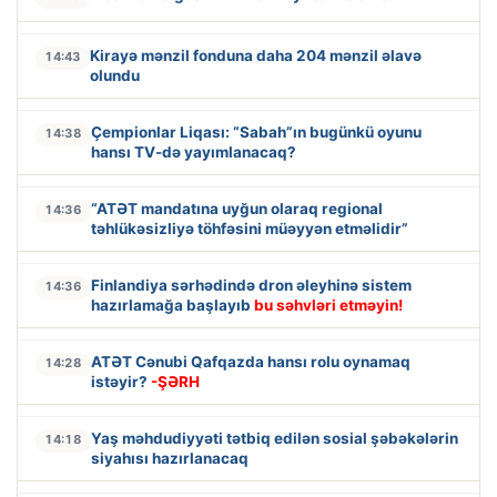
Kirayə mənzil fonduna daha 204 mənzil əlavə
14:43
olundu
Çempionlar Liqası: “Sabah”ın bugünkü oyunu
14:38
hansı TV-də yayımlanacaq?
“ATƏT mandatına uyğun olaraq regional
14:36
təhlükəsizliyə töhfəsini müəyyən etməlidir”
Finlandiya sərhədində dron əleyhinə sistem
14:36
hazırlamağa başlayıb
bu səhvləri etməyin!
ATƏT Cənubi Qafqazda hansı rolu oynamaq
14:28
istəyir?
-ŞƏRH
Yaş məhdudiyyəti tətbiq edilən sosial şəbəkələrin
14:18
siyahısı hazırlanacaq