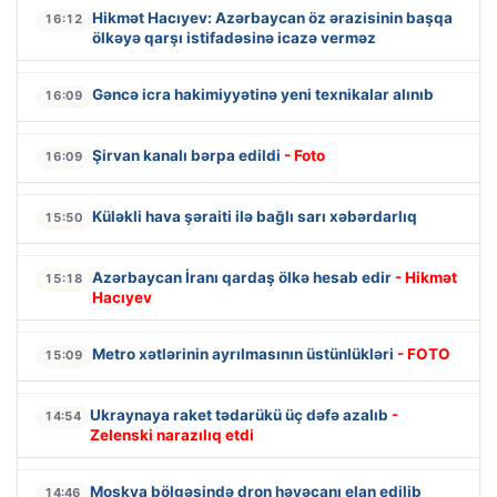
Hikmət Hacıyev: Azərbaycan öz ərazisinin başqa
16:12
ölkəyə qarşı istifadəsinə icazə verməz
Gəncə icra hakimiyyətinə yeni texnikalar alınıb
16:09
Şirvan kanalı bərpa edildi
- Foto
16:09
Küləkli hava şəraiti ilə bağlı sarı xəbərdarlıq
15:50
Azərbaycan İranı qardaş ölkə hesab edir
- Hikmət
15:18
Hacıyev
Metro xətlərinin ayrılmasının üstünlükləri
- FOTO
15:09
Ukraynaya raket tədarükü üç dəfə azalıb
-
14:54
Zelenski narazılıq etdi
Moskva bölgəsində dron həyəcanı elan edilib
14:46