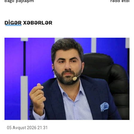
bağlı paylaşım
rədd etdi
DİGƏR XƏBƏRLƏR
05 Avqust 2026 21:31