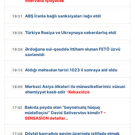
intervalla işləyəcək
ABŞ İranla bağlı sanksiyaları ləğv etdi
19:31
Türkiyə Rusiya və Ukraynaya xəbərdarlıq etdi
19:28
Ərdoğana sui-qəsddə ittiham olunan FETÖ üzvü
19:26
saxlanıldı
Aldığı məhsulun tarixi 1023 il sonraya aid oldu
19:15
Mərkəzi Asiya ölkələri ilə münasibətlərimiz xüsusi
18:00
əhəmiyyət kəsb edir
-Kobaxidze
Bakıda peyda olan “beynəlxalq hüquq
17:42
müdafiəçisi” David Seliverstov kimdir?
–
SENSASİON detallar…
Dövlət bayrağını geyim üzərində istifadə etmək
17:28