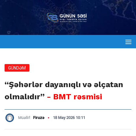
GÜNDƏM
“Şəhərlər dayanıqlı və əlçatan
olmalıdır”
- BMT rəsmisi
Müəllif:
Firuzə
18 May 2026 10:11