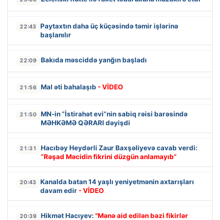
Paytaxtın daha üç küçəsində təmir işlərinə
22:43
başlanılır
Bakıda məsciddə yanğın başladı
22:09
Mal əti bahalaşıb
- VİDEO
21:56
MN-in “İstirahət evi”nin sabiq rəisi barəsində
21:50
MƏHKƏMƏ QƏRARI dəyişdi
Hacıbəy Heydərli Zaur Baxşəliyevə cavab verdi:
21:31
“Rəşad Məcidin fikrini düzgün anlamayıb”
Kanalda batan 14 yaşlı yeniyetmənin axtarışları
20:43
davam edir
- VİDEO
Hikmət Hacıyev:
"Mənə aid edilən bəzi fikirlər
20:39