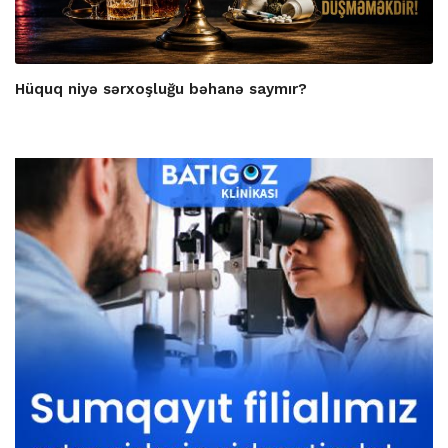
Hüquq niyə sərxoşluğu bəhanə saymır?