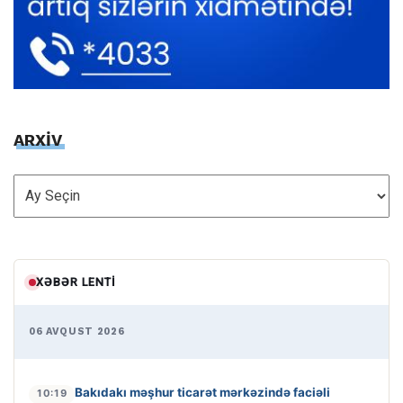
ARXİV
ARXİV
XƏBƏR LENTI
06 AVQUST 2026
Bakıdakı məşhur ticarət mərkəzində faciəli
10:19