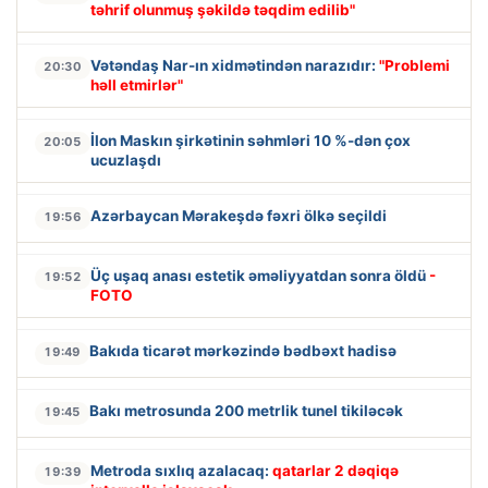
təhrif olunmuş şəkildə təqdim edilib"
Vətəndaş Nar-ın xidmətindən narazıdır:
"Problemi
20:30
həll etmirlər"
İlon Maskın şirkətinin səhmləri 10 %-dən çox
20:05
ucuzlaşdı
Azərbaycan Mərakeşdə fəxri ölkə seçildi
19:56
Üç uşaq anası estetik əməliyyatdan sonra öldü
-
19:52
FOTO
Bakıda ticarət mərkəzində bədbəxt hadisə
19:49
Bakı metrosunda 200 metrlik tunel tikiləcək
19:45
Metroda sıxlıq azalacaq:
qatarlar 2 dəqiqə
19:39