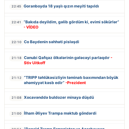
Goranboyda 18 yaşlı qızın meyiti tapıldı
22:45
“Bakıda deyildim, gəlib gördüm ki, evimi sökürlər”
22:41
- VİDEO
Co Baydenin səhhəti pisləşdi
22:10
Cənubi Qafqaz ölkələrinin gələcəyi parlaqdır
-
21:18
Stiv Uitkoff
“TRIPP təhlükəsizliyin təminatı baxımından böyük
21:12
əhəmiyyət kəsb edir”
-Prezident
Xocavənddə buldozer minaya düşdü
21:08
İlham Əliyev Trampa məktub göndərdi
21:00
“Donald Tramp Ermənistan və Azərbaycan