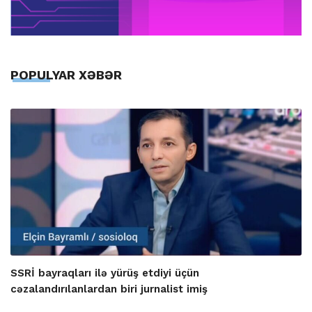
POPULYAR XƏBƏR
SSRİ bayraqları ilə yürüş etdiyi üçün
cəzalandırılanlardan biri jurnalist imiş