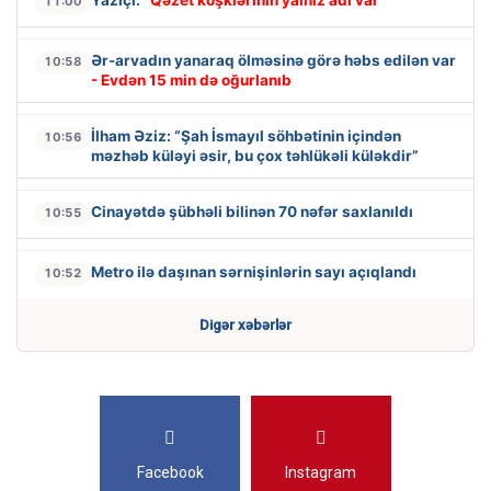
11:00
Ər-arvadın yanaraq ölməsinə görə həbs edilən var
10:58
- Evdən 15 min də oğurlanıb
İlham Əziz: “Şah İsmayıl söhbətinin içindən
10:56
məzhəb küləyi əsir, bu çox təhlükəli küləkdir”
Cinayətdə şübhəli bilinən 70 nəfər saxlanıldı
10:55
Metro ilə daşınan sərnişinlərin sayı açıqlandı
10:52
Digər xəbərlər
Facebook
Instagram