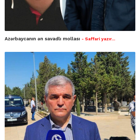
Azərbaycanın ən savadlı mollası
- Saffari yazır…