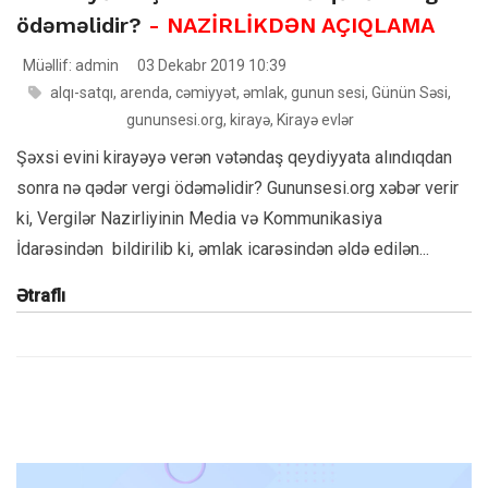
ödəməlidir?
- NAZİRLİKDƏN AÇIQLAMA
Müəllif: admin
03 Dekabr 2019 10:39
alqı-satqı
,
arenda
,
cəmiyyət
,
əmlak
,
gunun sesi
,
Günün Səsi
,
gununsesi.org
,
kirayə
,
Kirayə evlər
Şəxsi evini kirayəyə verən vətəndaş qeydiyyata alındıqdan
sonra nə qədər vergi ödəməlidir? Gununsesi.org xəbər verir
ki, Vergilər Nazirliyinin Media və Kommunikasiya
İdarəsindən bildirilib ki, əmlak icarəsindən əldə edilən...
Ətraflı