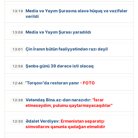
Media və Yayım Şurasına əlavə hüquq və vəzifələr
13:19
verildi
Media və Yayım Şurası yaradıldı
13:08
Çin İranın bütün fəaliyyətindən razı deyil
13:01
Şənbə günü 39 dərəcə isti olacaq
12:56
“Torqovı”da restoran yanır
- FOTO
12:44
Vətəndaş Bina.az-dan narazıdır:
"İsrar
12:38
etməsəydim, pulumu qaytarmayacaqdılar"
Ədalət Verdiyev:
Ermənistan separatçı
12:30
simvollarını qanunla qadağan etməlidir