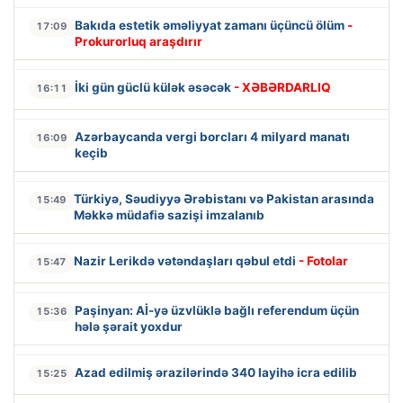
Bakıda estetik əməliyyat zamanı üçüncü ölüm
-
17:09
Prokurorluq araşdırır
İki gün güclü külək əsəcək
- XƏBƏRDARLIQ
16:11
Azərbaycanda vergi borcları 4 milyard manatı
16:09
keçib
Türkiyə, Səudiyyə Ərəbistanı və Pakistan arasında
15:49
Məkkə müdafiə sazişi imzalanıb
Nazir Lerikdə vətəndaşları qəbul etdi
- Fotolar
15:47
Paşinyan: Aİ-yə üzvlüklə bağlı referendum üçün
15:36
hələ şərait yoxdur
Azad edilmiş ərazilərində 340 layihə icra edilib
15:25