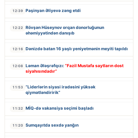
Paşinyan Əliyevə zəng etdi
12:39
Rövşən Hüseynov orqan donorluğunun
12:22
əhəmiyyətindən danışıb
Dənizdə batan 16 yaşlı yeniyetmənin meyiti tapıldı
12:16
Ləman Ələşrəfqızı:
“Fazil Mustafa saytların dost
12:08
siyahısındadır”
“Liderlərin siyasi iradəsini yüksək
11:53
qiymətləndiririk”
MİQ-də vakansiya seçimi başladı
11:32
Sumqayıtda sexdə yanğın
11:20