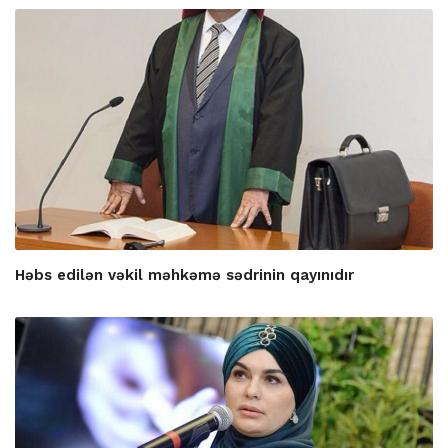
Həbs edilən vəkil məhkəmə sədrinin qayınıdır