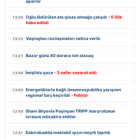
aparılır
Oğlu öldürülən ata qisas almağa çalışdı
- 5 illik
13:30
həbs edildi
Vaşinqton razılaşmaları nəticə verib
13:22
Bazar günü 40 dərəcə isti olacaq
13:21
İmişlidə qəza
- 3 nəfər xəsarət aldı
13:04
Energetiklərlə bağlı ümumrespublika yarışının
13:03
regional turu keçirildi
- Fotolar
İlham Əliyevlə Paşinyan TRIPP marşrutunun
12:59
icrasını müzakirə etdilər
Sabirabadda məktəbli qızın meyiti tapıldı
12:41