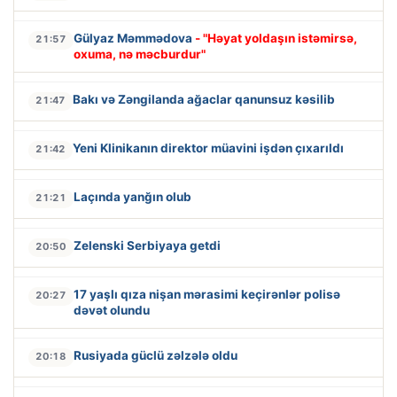
Gülyaz Məmmədova
- "Həyat yoldaşın istəmirsə,
21:57
oxuma, nə məcburdur"
Bakı və Zəngilanda ağaclar qanunsuz kəsilib
21:47
Yeni Klinikanın direktor müavini işdən çıxarıldı
21:42
Laçında yanğın olub
21:21
Zelenski Serbiyaya getdi
20:50
17 yaşlı qıza nişan mərasimi keçirənlər polisə
20:27
dəvət olundu
Rusiyada güclü zəlzələ oldu
20:18