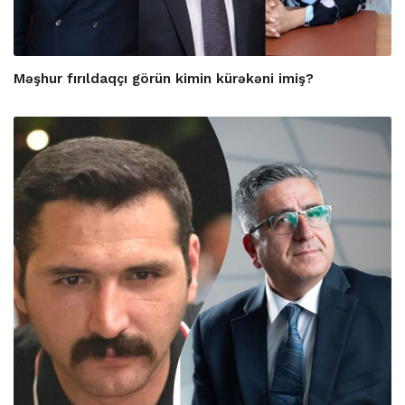
Məşhur fırıldaqçı görün kimin kürəkəni imiş?