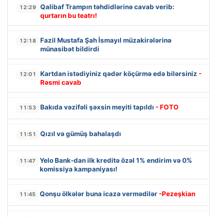
Qalibaf Trampın təhdidlərinə cavab verib:
12:29
qurtarın bu teatrı!
Fazil Mustafa Şah İsmayıl müzakirələrinə
12:18
münasibət bildirdi
Kartdan istədiyiniz qədər köçürmə edə bilərsiniz
-
12:01
Rəsmi cavab
Bakıda vəzifəli şəxsin meyiti tapıldı
- FOTO
11:53
Qızıl və gümüş bahalaşdı
11:51
Yelo Bank-dan ilk kreditə özəl 1% endirim və 0%
11:47
komissiya kampaniyası!
Qonşu ölkələr buna icazə vermədilər
-Pezeşkian
11:45