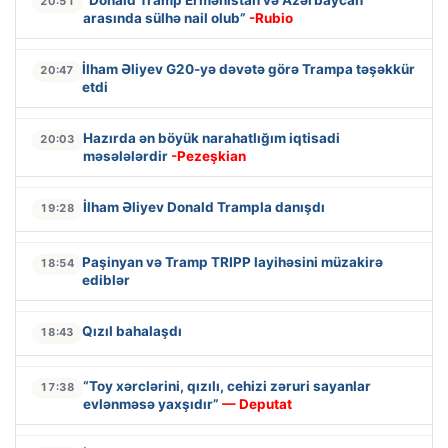
20:51
arasında sülhə nail olub”
-Rubio
İlham Əliyev G20-yə dəvətə görə Trampa təşəkkür
20:47
etdi
Hazırda ən böyük narahatlığım iqtisadi
20:03
məsələlərdir
-Pezeşkian
İlham Əliyev Donald Trampla danışdı
19:28
Paşinyan və Tramp TRIPP layihəsini müzakirə
18:54
ediblər
Qızıl bahalaşdı
18:43
“Toy xərclərini, qızılı, cehizi zəruri sayanlar
17:38
evlənməsə yaxşıdır”
— Deputat