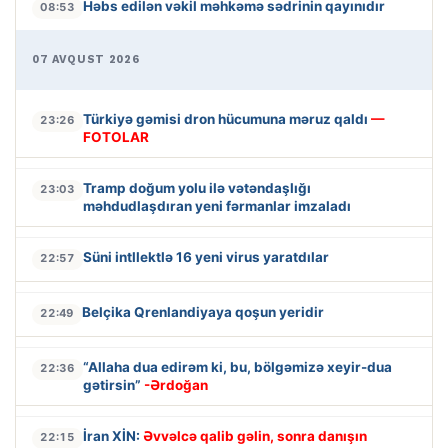
Həbs edilən vəkil məhkəmə sədrinin qayınıdır
08:53
07 AVQUST 2026
Türkiyə gəmisi dron hücumuna məruz qaldı
—
23:26
FOTOLAR
Tramp doğum yolu ilə vətəndaşlığı
23:03
məhdudlaşdıran yeni fərmanlar imzaladı
Süni intllektlə 16 yeni virus yaratdılar
22:57
Belçika Qrenlandiyaya qoşun yeridir
22:49
“Allaha dua edirəm ki, bu, bölgəmizə xeyir-dua
22:36
gətirsin”
-Ərdoğan
İran XİN:
Əvvəlcə qalib gəlin, sonra danışın
22:15