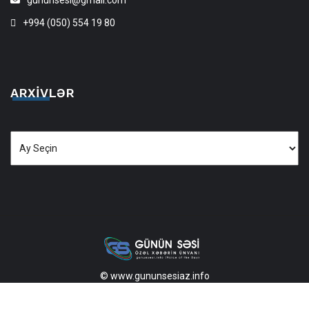
+994 (050) 554 19 80
ARXIVLƏR
Arxivlər
© www.gununsesiaz.info
2013—2026 Məlumatdan istifadə etdikdə istinad mütləqdir