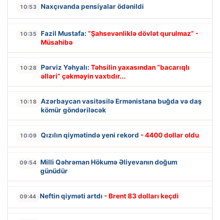
Naxçıvanda pensiyalar ödənildi
10:53
Fazil Mustafa:
“Şahsevənliklə dövlət qurulmaz” -
10:35
Müsahibə
Pərviz Yəhyalı:
Təhsilin yaxasından “bacarıqlı
10:28
əlləri” çəkməyin vaxtıdır...
Azərbaycan vasitəsilə Ermənistana buğda və daş
10:18
kömür göndəriləcək
Qızılın qiymətində yeni rekord
- 4400 dollar oldu
10:09
Milli Qəhrəman Hökumə Əliyevanın doğum
09:54
günüdür
Neftin qiyməti artdı
- Brent 83 dolları keçdi
09:44