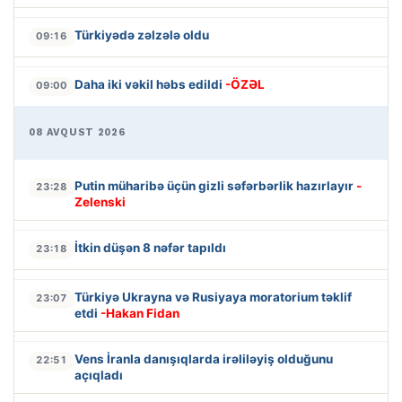
Türkiyədə zəlzələ oldu
09:16
Daha iki vəkil həbs edildi
-ÖZƏL
09:00
08 AVQUST 2026
Putin müharibə üçün gizli səfərbərlik hazırlayır
-
23:28
Zelenski
İtkin düşən 8 nəfər tapıldı
23:18
Türkiyə Ukrayna və Rusiyaya moratorium təklif
23:07
etdi
-Hakan Fidan
Vens İranla danışıqlarda irəliləyiş olduğunu
22:51
açıqladı