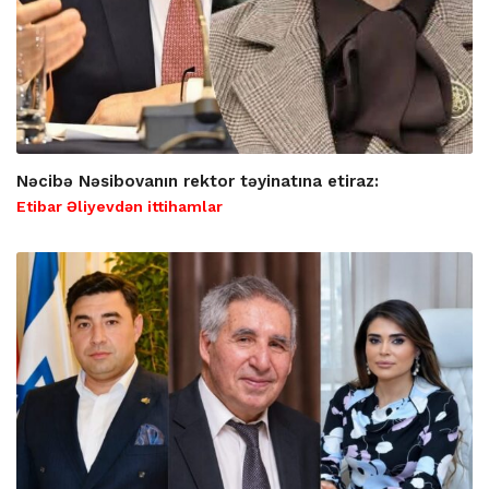
Nəcibə Nəsibovanın rektor təyinatına etiraz:
Etibar Əliyevdən ittihamlar