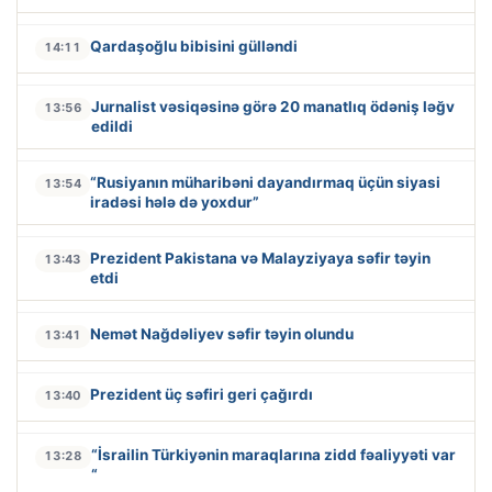
Qardaşoğlu bibisini gülləndi
14:11
Jurnalist vəsiqəsinə görə 20 manatlıq ödəniş ləğv
13:56
edildi
“Rusiyanın müharibəni dayandırmaq üçün siyasi
13:54
iradəsi hələ də yoxdur”
Prezident Pakistana və Malayziyaya səfir təyin
13:43
etdi
Nemət Nağdəliyev səfir təyin olundu
13:41
Prezident üç səfiri geri çağırdı
13:40
“İsrailin Türkiyənin maraqlarına zidd fəaliyyəti var
13:28
“