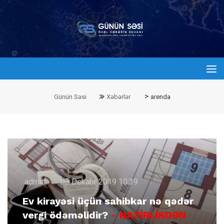
>
>
Günün Səsi
Xəbərlər
arenda
admin
03 Dekabr 2019 10:39
Ev kirayəsi üçün sahibkar nə qədər
vergi ödəməlidir?
- NAZİRLİKDƏN