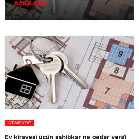
AÇIQLAMA
İQTİSADİYYAT
Ev kirayəsi üçün sahibkar nə qədər vergi