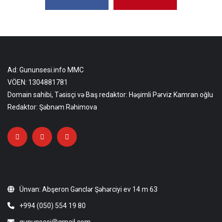
Ad: Gununsesi.info MMC
VÖEN: 1304881781
Domain sahibi, Təsisçi və Baş redaktor: Həşimli Pərviz Kamran oğlu
Redaktor: Şəbnəm Rəhimova
Ünvan: Abşeron Gənclər Şəhərciyi ev 14 m 63
+994 (050) 554 19 80
gununsesi@gmail.com