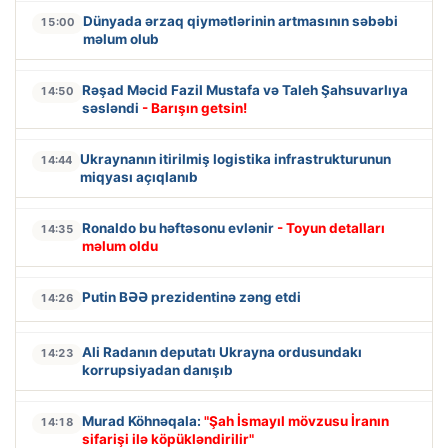
Dünyada ərzaq qiymətlərinin artmasının səbəbi
15:00
məlum olub
Rəşad Məcid Fazil Mustafa və Taleh Şahsuvarlıya
14:50
səsləndi
- Barışın getsin!
Ukraynanın itirilmiş logistika infrastrukturunun
14:44
miqyası açıqlanıb
Ronaldo bu həftəsonu evlənir
- Toyun detalları
14:35
məlum oldu
Putin BƏƏ prezidentinə zəng etdi
14:26
Ali Radanın deputatı Ukrayna ordusundakı
14:23
korrupsiyadan danışıb
Murad Köhnəqala:
"Şah İsmayıl mövzusu İranın
14:18
sifarişi ilə köpükləndirilir"