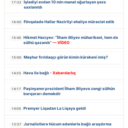
İşlədiyi evdən 10 min manat oğurlayan şəxs
17:32
saxlanıldı
Fövqəladə Hallar Nazirliyi əhaliyə müraciət edib
16:00
Hikmət Hacıyev: “İlham Əliyev müharibəni, həm də
15:45
sülhü qazanıb”
— VİDEO
Məşhur fırıldaqçı görün kimin kürəkəni imiş?
15:00
Hava ilə bağlı
- Xəbərdarlıq
14:33
Paşinyanın prezident İlham Əliyevə zəngi sülhün
14:17
bərqərarı deməkdir
Premyer Liqadan La Liqaya getdi
14:05
Jurnalistlərə hücum edənlərlə bağlı araşdırma
13:37