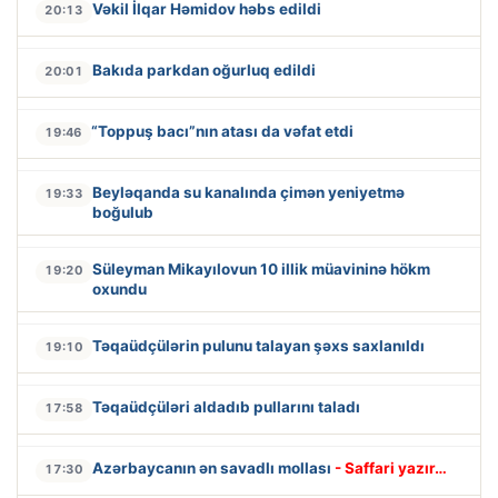
Vəkil İlqar Həmidov həbs edildi
20:13
Bakıda parkdan oğurluq edildi
20:01
“Toppuş bacı”nın atası da vəfat etdi
19:46
Beyləqanda su kanalında çimən yeniyetmə
19:33
boğulub
Süleyman Mikayılovun 10 illik müavininə hökm
19:20
oxundu
Təqaüdçülərin pulunu talayan şəxs saxlanıldı
19:10
Təqaüdçüləri aldadıb pullarını taladı
17:58
Azərbaycanın ən savadlı mollası
- Saffari yazır…
17:30