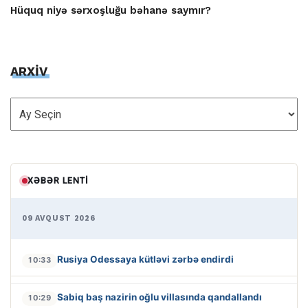
Hüquq niyə sərxoşluğu bəhanə saymır?
ARXİV
ARXİV
XƏBƏR LENTI
09 AVQUST 2026
Rusiya Odessaya kütləvi zərbə endirdi
10:33
Sabiq baş nazirin oğlu villasında qandallandı
10:29