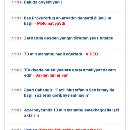
Bakıda obyekt yanır
11:39
Baş Prokurorluq ər-arvadın dəhşətli ölümü ilə
11:34
bağlı
- Məlumat yaydı
Zərdabda qəsdən yanğın törədən şəxs tutuldu
11:27
70 min manatlıq naqil oğurladı
- VİDEO
11:11
Türkiyədə bələdiyyələrə qarşı əməliyyat davam
11:06
edir
- Saxlanılanlar var
Əsəd Cahangir: “Fazil Mustafanın Şah İsmayılla
11:04
bağlı sözlərini qəribliyə salmayın”
Azərbaycanda 10 min manatlıq əməkhaqqı ilə işçi
11:01
axtarılır
Yazıçı:
“Qəzet köşklərinin yalnız adı var”