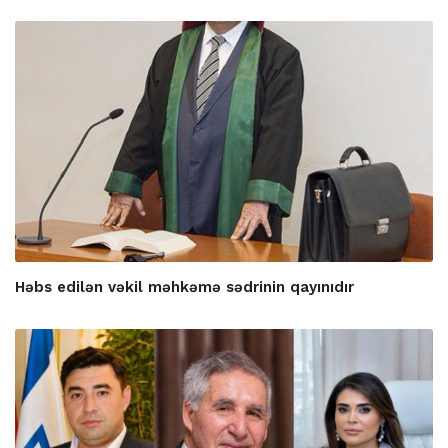
Həbs edilən vəkil məhkəmə sədrinin qayınıdır