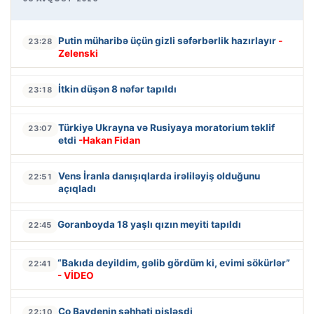
Putin müharibə üçün gizli səfərbərlik hazırlayır
-
23:28
Zelenski
İtkin düşən 8 nəfər tapıldı
23:18
Türkiyə Ukrayna və Rusiyaya moratorium təklif
23:07
etdi
-Hakan Fidan
Vens İranla danışıqlarda irəliləyiş olduğunu
22:51
açıqladı
Goranboyda 18 yaşlı qızın meyiti tapıldı
22:45
“Bakıda deyildim, gəlib gördüm ki, evimi sökürlər”
22:41
- VİDEO
Co Baydenin səhhəti pisləşdi
22:10