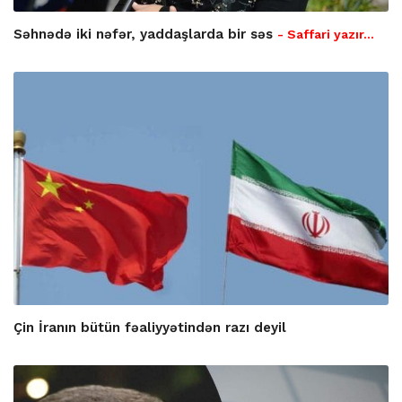
Səhnədə iki nəfər, yaddaşlarda bir səs
- Saffari yazır…
Çin İranın bütün fəaliyyətindən razı deyil