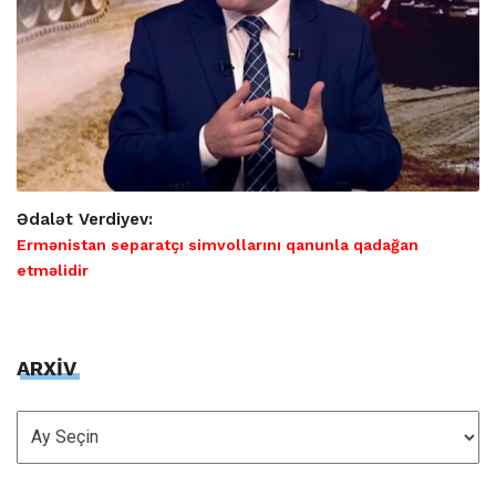
Ədalət Verdiyev:
Ermənistan separatçı simvollarını qanunla qadağan
etməlidir
ARXİV
ARXİV