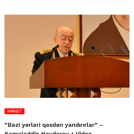
MANŞET
“Bəzi yerləri qəsdən yandırırlar” –
Kəmaləddin Heydərov + Video