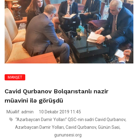
MANŞET
Cavid Qurbanov Bolqarıstanlı nazir
müavini ilə görüşdü
Müəllif: admin
10 Dekabr 2019 11:45
“Azərbaycan Dəmir Yolları” QSC-nin sədri Cavid Qurbanov
,
Azərbaycan Dəmir Yolları
,
Cavid Qurbanov
,
Günün Səsi
,
gununsesi.org