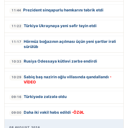
Prezident sinqapurlu həmkarını təbrik etdi
11:44
Türkiyə Ukraynaya yeni səfir təyin etdi
11:22
Hörmüz boğazının açılması üçün yeni şərtlər irəli
11:17
sürülüb
Rusiya Odessaya kütləvi zərbə endirdi
10:33
Sabiq baş nazirin oğlu villasında qandallandı
-
10:29
VİDEO
Türkiyədə zəlzələ oldu
09:16
Daha iki vəkil həbs edildi
-ÖZƏL
09:00
08 AVQUST 2026