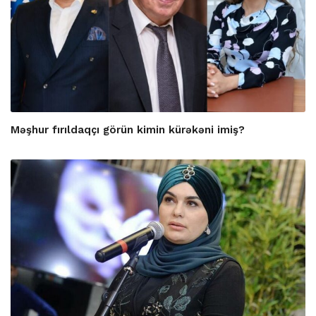
Məşhur fırıldaqçı görün kimin kürəkəni imiş?