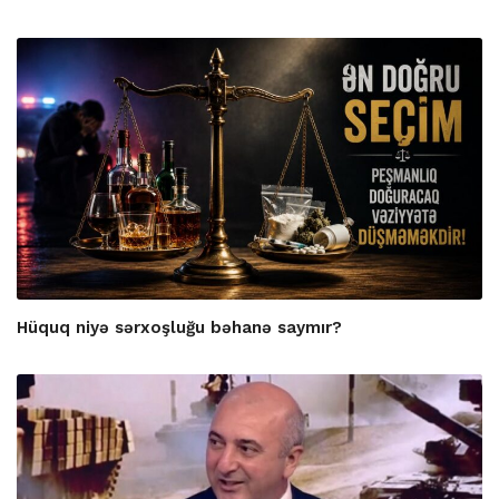
Hüquq niyə sərxoşluğu bəhanə saymır?