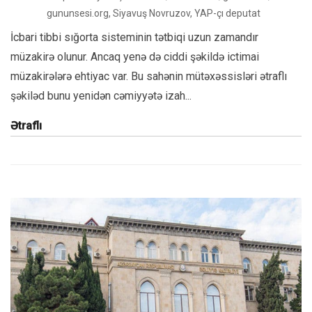
gununsesi.org
,
Siyavuş Novruzov
,
YAP-çı deputat
İcbari tibbi sığorta sisteminin tətbiqi uzun zamandır
müzakirə olunur. Ancaq yenə də ciddi şəkildə ictimai
müzakirələrə ehtiyac var. Bu sahənin mütəxəssisləri ətraflı
şəkiləd bunu yenidən cəmiyyətə izah...
Ətraflı