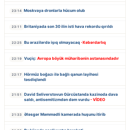
Moskvaya dronlarla hücum olub
23:14
Britaniyada son 30 ilin isti hava rekordu qırıldı
23:11
Bu ərazilərdə işıq olmayacaq
-Xəbərdarlıq
22:25
Vuçiç:
Avropa böyük müharibənin astanasındadır
22:19
Hörmüz boğazı ilə bağlı qanun layihəsi
22:17
təsdiqləndi
David Seliverstovun Gürcüstanda kazinoda dava
21:51
saldı, antisemitizmdən dəm vurdu
- VİDEO
Ələsgər Məmmədli kamerada huşunu itirib
21:33