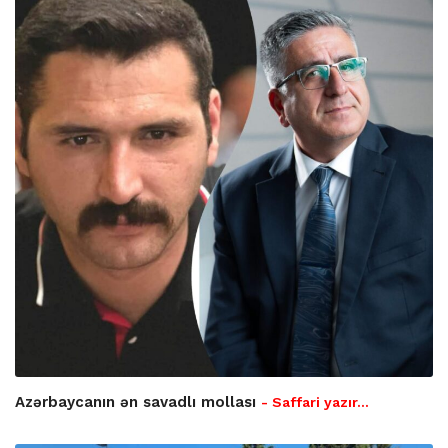
Azərbaycanın ən savadlı mollası
- Saffari yazır…