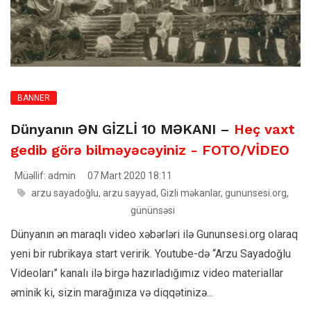
BANNER
Dünyanın ƏN GİZLİ 10 MƏKANI –
Heç vaxt
gedib görə bilməyəcəyiniz - FOTO/VİDEO
Müəllif: admin
07 Mart 2020 18:11
arzu sayadoğlu
,
arzu sayyad
,
Gizli məkanlar
,
gununsesi.org
,
gününsəsi
Dünyanın ən maraqlı video xəbərləri ilə Gununsesi.org olaraq
yeni bir rubrikaya start veririk. Youtube-də “Arzu Sayadoğlu
Videoları” kanalı ilə birgə hazırladığımız video materiallar
əminik ki, sizin marağınıza və diqqətinizə...