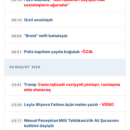
sosioloqların uğurudur”
Qızıl ucuzlaşdı
09:10
“Brent” nefti bahalaşdı
09:05
Polis kapitanı çayda boğulub
-ÖZƏL
08:21
09 AVQUST 2026
Tramp:
İranın iqtisadi vəziyyəti pisləşir, razılaşma
23:41
əldə olunacaq
Leyla Əliyeva Fatimə üçün mahnı yazdı
- VİDEO
23:20
Məsud Pezeşkian Milli Təhlükəsizlik Ali Şurasının
23:17
katibini dəyişib