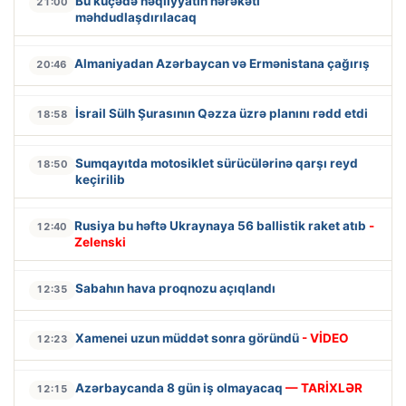
Bu küçədə nəqliyyatın hərəkəti
21:00
məhdudlaşdırılacaq
Almaniyadan Azərbaycan və Ermənistana çağırış
20:46
İsrail Sülh Şurasının Qəzza üzrə planını rədd etdi
18:58
Sumqayıtda motosiklet sürücülərinə qarşı reyd
18:50
keçirilib
Rusiya bu həftə Ukraynaya 56 ballistik raket atıb
-
12:40
Zelenski
Sabahın hava proqnozu açıqlandı
12:35
Xamenei uzun müddət sonra göründü
- VİDEO
12:23
Azərbaycanda 8 gün iş olmayacaq
— TARİXLƏR
12:15