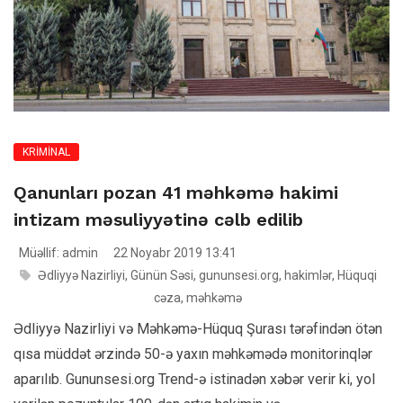
KRİMİNAL
Qanunları pozan 41 məhkəmə hakimi
intizam məsuliyyətinə cəlb edilib
Müəllif: admin
22 Noyabr 2019 13:41
Ədliyyə Nazirliyi
,
Günün Səsi
,
gununsesi.org
,
hakimlər
,
Hüquqi
cəza
,
məhkəmə
Ədliyyə Nazirliyi və Məhkəmə-Hüquq Şurası tərəfindən ötən
qısa müddət ərzində 50-ə yaxın məhkəmədə monitorinqlər
aparılıb. Gununsesi.org Trend-ə istinadən xəbər verir ki, yol