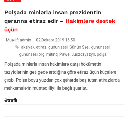
Polşada minlərlə insan prezidentin
qərarına etiraz edir –
Hakimlərə dəstək
üçün
Müəllif: admin
02 Dekabr 2019 16:50
aksiya\
,
etiraz
,
gunun sesi
,
Günün Səsi
,
gununsesi
,
gununsesi.org
,
mitinq
,
Pawel Juszczyszyn
,
polşa
Polşada minlərlə insan hakimlərə qarşı hökümətin
təzyiqlərinin get-gedə artdığına görə etiraz üçün küçələrə
çıxıb. Polşa boyu yüzdən çox şəhərdə baş tutan etirazlarda
məhkəmələrin müstəqilliyi ilə bağlı şüarlar...
Ətraflı