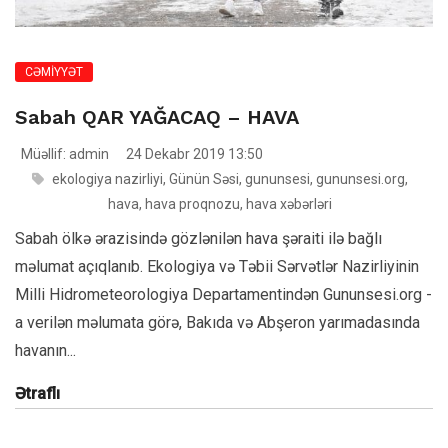
CƏMİYYƏT
Sabah QAR YAĞACAQ – HAVA
Müəllif: admin
24 Dekabr 2019 13:50
ekologiya nazirliyi
,
Günün Səsi
,
gununsesi
,
gununsesi.org
,
hava
,
hava proqnozu
,
hava xəbərləri
Sabah ölkə ərazisində gözlənilən hava şəraiti ilə bağlı
məlumat açıqlanıb. Ekologiya və Təbii Sərvətlər Nazirliyinin
Milli Hidrometeorologiya Departamentindən Gununsesi.org -
a verilən məlumata görə, Bakıda və Abşeron yarımadasında
havanın...
Ətraflı