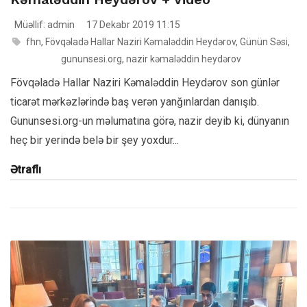
Müəllif: admin
17 Dekabr 2019 11:15
fhn
,
Fövqəladə Hallar Naziri Kəmaləddin Heydərov
,
Günün Səsi
,
gununsesi.org
,
nazir kəmaləddin heydərov
Fövqəladə Hallar Naziri Kəmaləddin Heydərov son günlər
ticarət mərkəzlərində baş verən yanğınlardan danışıb.
Gununsesi.org-un məlumatına görə, nazir deyib ki, dünyanın
heç bir yerində belə bir şey yoxdur...
Ətraflı