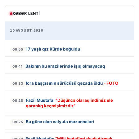
XƏBƏR LENTI
10 AVQUST 2026
17 yaşlı qız Kürdə boğuldu
09:55
Bakının bu ərazilərində işıq olmayacaq
09:41
İcra başçısının sürücüsü qəzada öldü
- FOTO
09:33
Fazil Mustafa:
“Düşüncə olaraq indimiz elə
09:28
qaranlıq keçmişimizdir”
Bu günə olan valyuta məzənnələri
09:25
Fazil Mustafa:
“Milli hədəfləri dəyişdirmək
09:14