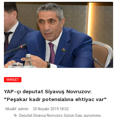
MANŞET
YAP-çı deputat Siyavuş Novruzov:
“Peşəkar kadr potensialına ehtiyac var”
Müəllif: admin
25 Noyabr 2019 18:02
Deputat Siyavuş Novruzov
,
Günün Səsi
,
gununsesi
,