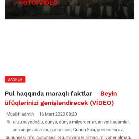
- FOTO/VİDEO
BANNER
Pul haqqında maraqlı faktlar –
Beyin
üfüqlərinizi genişləndirəcək (VİDEO)
Müəllif: admin
16 Mart 2020 08:20
arzu sayadoğlu
,
dünya
,
dünya milyarderləri
,
ən varlı adamlar
,
ən zəngin adamlar
,
gunun sesi
,
Günün Səsi
,
gununsesi.az
,
gununsesi.info
,
gununsesi.org
,
milyarder olmaq
,
milyoner olmaq
,