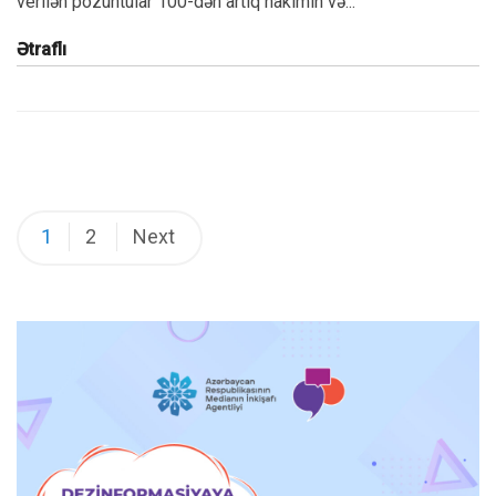
verilən pozuntular 100-dən artıq hakimin və...
Ətraflı
Posts
1
2
Next
pagination