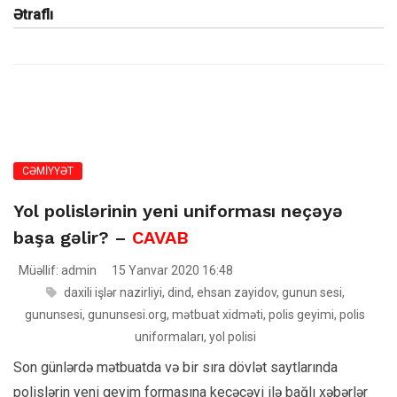
Ətraflı
CƏMİYYƏT
Yol polislərinin yeni uniforması neçəyə
başa gəlir? –
CAVAB
Müəllif: admin
15 Yanvar 2020 16:48
daxili işlər nazirliyi
,
dind
,
ehsan zayidov
,
gunun sesi
,
gununsesi
,
gununsesi.org
,
mətbuat xidməti
,
polis geyimi
,
polis
uniformaları
,
yol polisi
Son günlərdə mətbuatda və bir sıra dövlət saytlarında
polislərin yeni geyim formasına keçəcəyi ilə bağlı xəbərlər