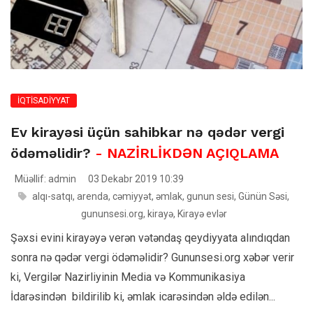
İQTİSADİYYAT
Ev kirayəsi üçün sahibkar nə qədər vergi
ödəməlidir?
- NAZİRLİKDƏN AÇIQLAMA
Müəllif: admin
03 Dekabr 2019 10:39
alqı-satqı
,
arenda
,
cəmiyyət
,
əmlak
,
gunun sesi
,
Günün Səsi
,
gununsesi.org
,
kirayə
,
Kirayə evlər
Şəxsi evini kirayəyə verən vətəndaş qeydiyyata alındıqdan
sonra nə qədər vergi ödəməlidir? Gununsesi.org xəbər verir
ki, Vergilər Nazirliyinin Media və Kommunikasiya
İdarəsindən bildirilib ki, əmlak icarəsindən əldə edilən...