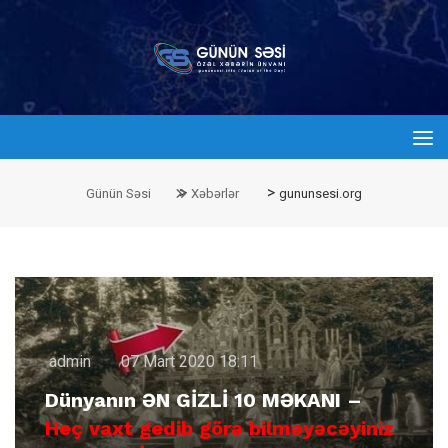
>
>
Günün Səsi
Xəbərlər
gununsesi.org
admin
07 Mart 2020 18:11
Dünyanın ƏN GİZLİ 10 MƏKANI –
Heç vaxt gedib görə bilməyəcəyiniz