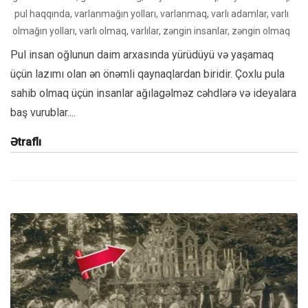
pul haqqında
,
varlanmağın yolları
,
varlanmaq
,
varlı adamlar
,
varlı
olmağın yolları
,
varlı olmaq
,
varlılar
,
zəngin insanlar
,
zəngin olmaq
Pul insan oğlunun daim arxasında yürüdüyü və yaşamaq
üçün lazımı olan ən önəmli qaynaqlardan biridir. Çoxlu pula
sahib olmaq üçün insanlar ağılagəlməz cəhdlərə və ideyalara
baş vurublar....
Ətraflı