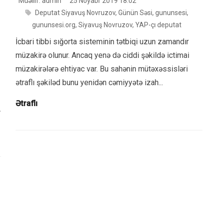
Müəllif: admin
25 Noyabr 2019 18:02
Deputat Siyavuş Novruzov
,
Günün Səsi
,
gununsesi
,
gununsesi.org
,
Siyavuş Novruzov
,
YAP-çı deputat
İcbari tibbi sığorta sisteminin tətbiqi uzun zamandır
müzakirə olunur. Ancaq yenə də ciddi şəkildə ictimai
müzakirələrə ehtiyac var. Bu sahənin mütəxəssisləri
ətraflı şəkiləd bunu yenidən cəmiyyətə izah...
Ətraflı
.