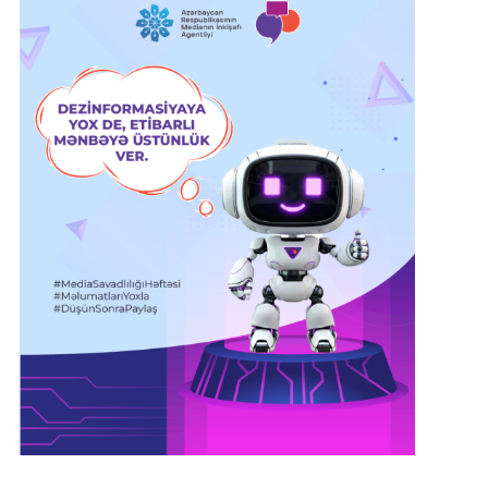
admin
02 Dekabr 2019 13:46
Siyavuş Novruzovdan bitərəf v
partiyalardan olan deputatlar
“DƏSTƏK VERİN”