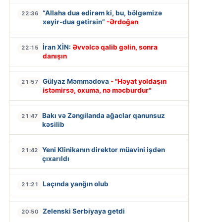
“Allaha dua edirəm ki, bu, bölgəmizə
22:36
xeyir-dua gətirsin”
-Ərdoğan
İran XİN:
Əvvəlcə qalib gəlin, sonra
22:15
danışın
Gülyaz Məmmədova
- "Həyat yoldaşın
21:57
istəmirsə, oxuma, nə məcburdur"
Bakı və Zəngilanda ağaclar qanunsuz
21:47
kəsilib
Yeni Klinikanın direktor müavini işdən
21:42
çıxarıldı
Laçında yanğın olub
21:21
Zelenski Serbiyaya getdi
20:50