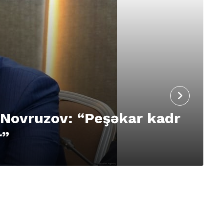
 Novruzov: “Peşəkar kadr
r”