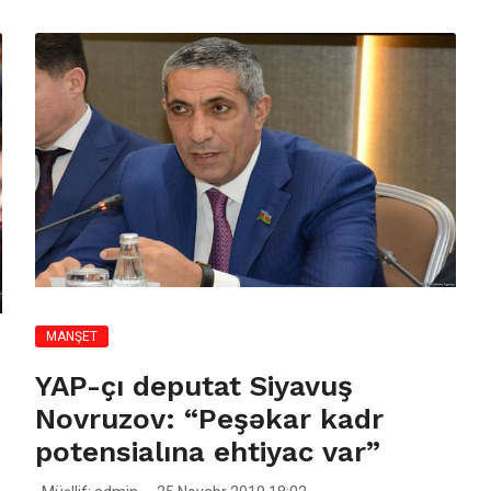
MANŞET
YAP-çı deputat Siyavuş
Novruzov: “Peşəkar kadr
potensialına ehtiyac var”