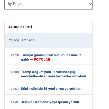
ARXİV
XƏBƏR LENTI
07 AVQUST 2026
Türkiyə gəmisi dron hücumuna məruz
23:26
qaldı
— FOTOLAR
Tramp doğum yolu ilə vətəndaşlığı
23:03
məhdudlaşdıran yeni fərmanlar imzaladı
Süni intllektlə 16 yeni virus yaratdılar
22:57
Belçika Qrenlandiyaya qoşun yeridir
22:49