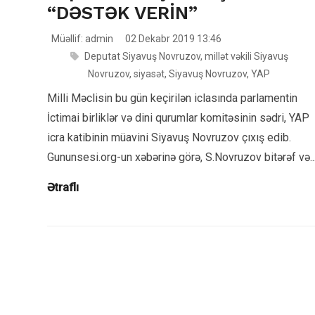
“DƏSTƏK VERİN”
Müəllif: admin
02 Dekabr 2019 13:46
Deputat Siyavuş Novruzov
,
millət vəkili Siyavuş
Novruzov
,
siyasət
,
Siyavuş Novruzov
,
YAP
Milli Məclisin bu gün keçirilən iclasında parlamentin
İctimai birliklər və dini qurumlar komitəsinin sədri, YAP
icra katibinin müavini Siyavuş Novruzov çıxış edib.
Gununsesi.org-un xəbərinə görə, S.Novruzov bitərəf və..
Ətraflı