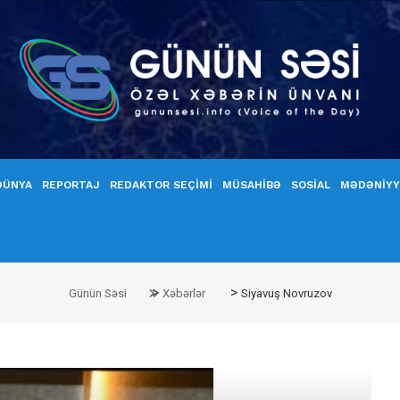
DÜNYA
REPORTAJ
REDAKTOR SEÇİMİ
MÜSAHİBƏ
SOSİAL
MƏDƏNİY
>
>
Günün Səsi
Xəbərlər
Siyavuş Novruzov