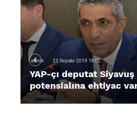
admin
25 Noyabr 2019 18:02
YAP-çı deputat Siyavuş
potensialına ehtiyac va