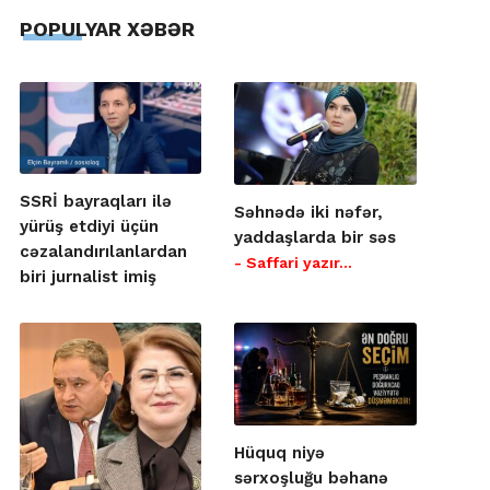
POPULYAR XƏBƏR
SSRİ bayraqları ilə
Səhnədə iki nəfər,
yürüş etdiyi üçün
yaddaşlarda bir səs
cəzalandırılanlardan
- Saffari yazır…
biri jurnalist imiş
Hüquq niyə
sərxoşluğu bəhanə