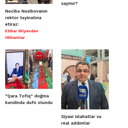
saymır?
Nəcibə Nəsibovanın
rektor təyinatına
etiraz:
Etibar Əliyevdən
ittihamlar
“Qara Tofiq” doğma
kəndində dəfn olundu
Siyasi islahatlar və
real addımlar