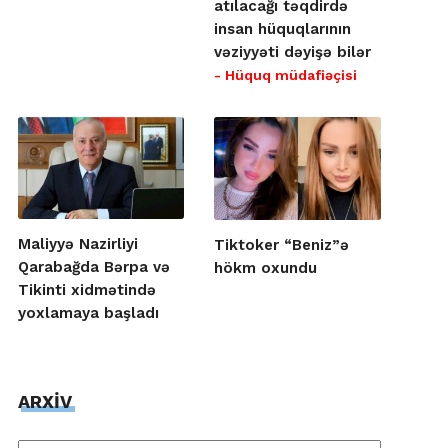
atılacağı təqdirdə
insan hüquqlarının
vəziyyəti dəyişə bilər
- Hüquq müdafiəçisi
Maliyyə Nazirliyi
Tiktoker “Beniz”ə
Qarabağda Bərpa və
hökm oxundu
Tikinti xidmətində
yoxlamaya başladı
ARXİV