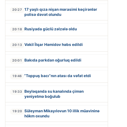
17 yaşlı qıza nişan mərasimi keçirənlər
20:27
polisə dəvət olundu
Rusiyada güclü zəlzələ oldu
20:18
Vəkil İlqar Həmidov həbs edildi
20:13
Bakıda parkdan oğurluq edildi
20:01
“Toppuş bacı”nın atası da vəfat etdi
19:46
Beyləqanda su kanalında çimən
19:33
yeniyetmə boğulub
Süleyman Mikayılovun 10 illik müavininə
19:20
hökm oxundu