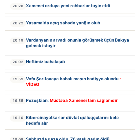
Xamenei orduya yeni rəhbərlər təyin etdi
20:28
Yasamalda açıq sahədə yanğın olub
20:22
Vardanyanın arvadı onunla görüşmək üçün Bakıya
20:19
gəlmək istəyir
Neftimiz bahalaşdı
20:02
Vəfa Şərifovaya bahalı maşın hədiyyə olundu
-
19:59
VİDEO
Pezeşkian:
Müctəba Xamenei tam sağlamdır
19:55
Kibercinayətkarlar dövlət qulluqçularını belə
19:10
hədəfə alır
Şahbuzda qəza oldu, 76 yaşlı qadın öldü
19:08