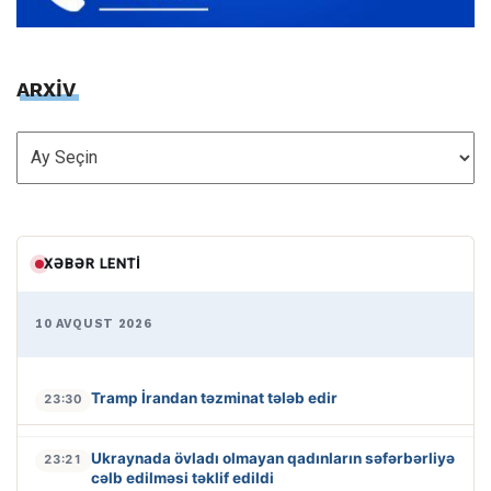
ARXİV
ARXİV
XƏBƏR LENTI
10 AVQUST 2026
Tramp İrandan təzminat tələb edir
23:30
Ukraynada övladı olmayan qadınların səfərbərliyə
23:21
cəlb edilməsi təklif edildi