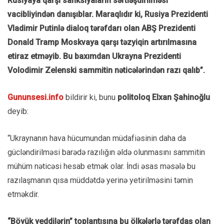
Rusiyaya qarşı sanksiyaların sərtləşdirilməsi
vacibliyindən danışıblar. Maraqlıdır ki, Rusiya Prezidenti
Vladimir Putinlə dialoq tərəfdarı olan ABŞ Prezidenti
Donald Tramp Moskvaya qarşı təzyiqin artırılmasına
etiraz etməyib. Bu baxımdan Ukrayna Prezidenti
Volodimir Zelenski sammitin nəticələrindən razı qalıb”.
Gununsesi.info
bildirir ki, bunu
politoloq Elxan Şahinoğlu
deyib:
“Ukraynanın hava hücumundan müdafiəsinin daha da
gücləndirilməsi barədə razılığın əldə olunmasını sammitin
mühüm nəticəsi hesab etmək olar. İndi əsas məsələ bu
razılaşmanın qısa müddətdə yerinə yetirilməsini təmin
etməkdir.
“Böyük yeddilərin” toplantısına bu ölkələrlə tərəfdaş olan