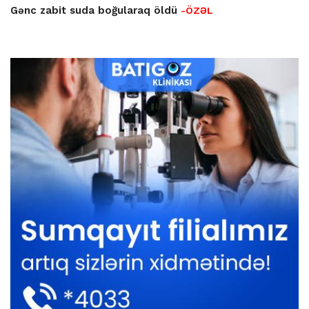
Gənc zabit suda boğularaq öldü
-ÖZƏL