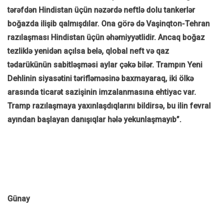
tərəfdən Hindistan üçün nəzərdə neftlə dolu tankerlər
boğazda ilişib qalmışdılar. Ona görə də Vaşinqton-Tehran
razılaşması Hindistan üçün əhəmiyyətlidir. Ancaq boğaz
tezliklə yenidən açılsa belə, qlobal neft və qaz
tədarükünün sabitləşməsi aylar çəkə bilər. Trampın Yeni
Dehlinin siyasətini tərifləməsinə baxmayaraq, iki ölkə
arasında ticarət sazişinin imzalanmasına ehtiyac var.
Tramp razılaşmaya yaxınlaşdıqlarını bildirsə, bu ilin fevral
ayından başlayan danışıqlar hələ yekunlaşmayıb”.
Günay