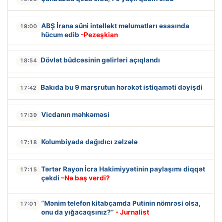
ABŞ İrana süni intellekt məlumatları əsasında
19:00
hücum edib
-Pezeşkian
Dövlət büdcəsinin gəlirləri açıqlandı
18:54
Bakıda bu 9 marşrutun hərəkət istiqaməti dəyişdi
17:42
Vicdanın məhkəməsi
17:39
Kolumbiyada dağıdıcı zəlzələ
17:18
Tərtər Rayon İcra Hakimiyyətinin paylaşımı diqqət
17:15
çəkdi
–Nə baş verdi?
“Mənim telefon kitabçamda Putinin nömrəsi olsa,
17:01
onu da yığacaqsınız?”
- Jurnalist