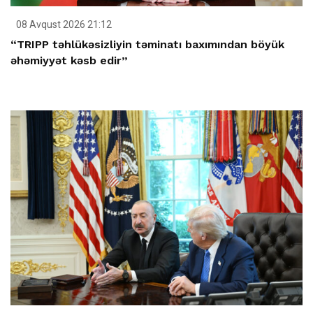
08 Avqust 2026 21:12
“TRIPP təhlükəsizliyin təminatı baxımından böyük
əhəmiyyət kəsb edir”