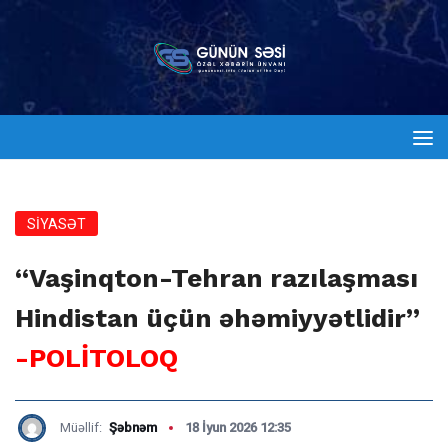
SİYASƏT
“Vaşinqton-Tehran razılaşması
Hindistan üçün əhəmiyyətlidir”
-POLİTOLOQ
Müəllif:
Şəbnəm
18 İyun 2026 12:35