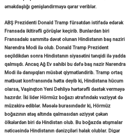
əməkdaşlığı genişləndirməyə qərar veriblər.
ABŞ Prezidenti Donald Tramp fürsətdən istifadə edərək
Fransada ikitirəfli görüşlər keçirib. Bunlardan biri
Fransadakı sammitə dəvət olunan Hindistanın baş naziri
Narendra Modi ilə olub. Donald Tramp Prezident
seçildikdən sonra Hindistanın siyasətini tənqidi ilə yadda
qalmışdı. Ancaq Ağ Ev sahibi bu dəfə baş nazir Narendra
Modi ilə danışıqları müsbət qiymətləndirib. Tramp ortaq
mətbuat konfransında hətta deyib ki, Hindistana hücum
olarsa, Vaşinqton Yeni Dehliyə hərtərəfli dəstək verməyə
hazırdır. İki lider Hörmüz boğazı ətrafındakı vəziyyət də
müzakirə ediblər. Məsələ burasındadır ki, Hörmüz
boğazının atəş altında qalmasıdan əziyyət çəkən
ölkələrdən biri də Hindistan olub. Bu boğazda atışmalar
nəticəsində Hindistanın dənizçiləri həlak olublar. Digər