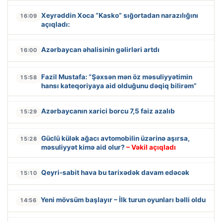
Xeyrəddin Xoca “Kasko” sığortadan narazılığını
16:09
açıqladı:
Azərbaycan əhalisinin gəlirləri artdı
16:00
Fazil Mustafa: “Şəxsən mən öz məsuliyyətimin
15:58
hansı kateqoriyaya aid olduğunu dəqiq bilirəm”
Azərbaycanın xarici borcu 7,5 faiz azalıb
15:29
Güclü külək ağacı avtomobilin üzərinə aşırsa,
15:28
məsuliyyət kimə aid olur?
– Vəkil açıqladı
Qeyri-sabit hava bu tarixədək davam edəcək
15:10
Yeni mövsüm başlayır – İlk turun oyunları bəlli oldu
14:56