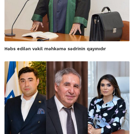
Həbs edilən vəkil məhkəmə sədrinin qayınıdır