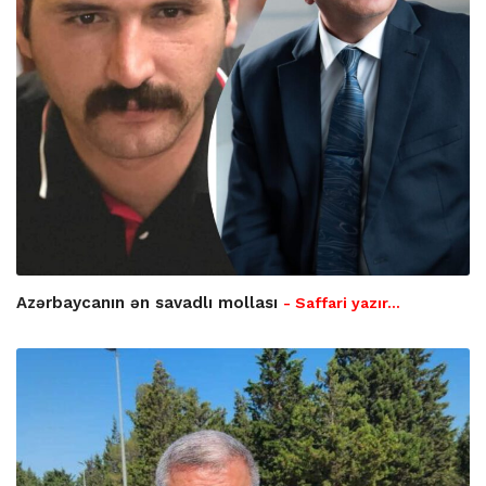
Azərbaycanın ən savadlı mollası
- Saffari yazır…