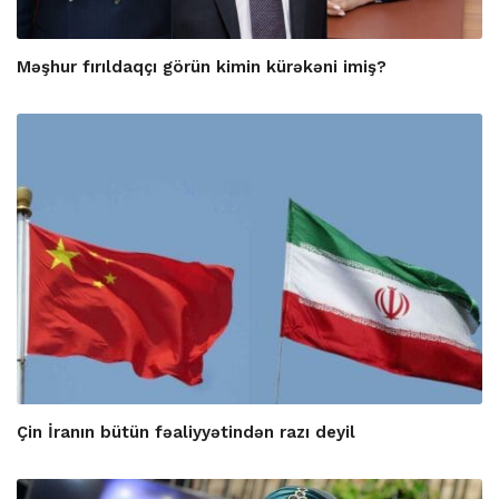
Məşhur fırıldaqçı görün kimin kürəkəni imiş?
Çin İranın bütün fəaliyyətindən razı deyil