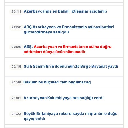
Azərbaycanda ən bahalı ixtisaslar açıqlanıb
23:11
ABŞ Azərbaycan və Ermənistanla münasibətləri
22:50
gücləndirməyə sadiqdir
ABŞ:
Azərbaycan və Ermənistanın sülhə doğru
22:26
addımları dünya üçün nümunədir
Sülh Sammitinin ildönümündə Birgə Bəyanat yaydı
22:15
Bakının bu küçələri tam bağlanacaq
21:49
Azərbaycan Kolumbiyaya başsağlığı verdi
21:41
Böyük Britaniyaya rekord sayda miqrantın olduğu
21:23
qayıq çatdı