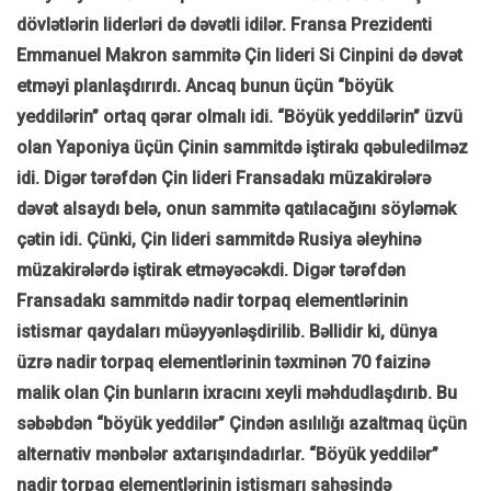
dövlətlərin liderləri də dəvətli idilər. Fransa Prezidenti
Emmanuel Makron sammitə Çin lideri Si Cinpini də dəvət
etməyi planlaşdırırdı. Ancaq bunun üçün “böyük
yeddilərin” ortaq qərar olmalı idi. “Böyük yeddilərin” üzvü
olan Yaponiya üçün Çinin sammitdə iştirakı qəbuledilməz
idi. Digər tərəfdən Çin lideri Fransadakı müzakirələrə
dəvət alsaydı belə, onun sammitə qatılacağını söyləmək
çətin idi. Çünki, Çin lideri sammitdə Rusiya əleyhinə
müzakirələrdə iştirak etməyəcəkdi. Digər tərəfdən
Fransadakı sammitdə nadir torpaq elementlərinin
istismar qaydaları müəyyənləşdirilib. Bəllidir ki, dünya
üzrə nadir torpaq elementlərinin təxminən 70 faizinə
malik olan Çin bunların ixracını xeyli məhdudlaşdırıb. Bu
səbəbdən “böyük yeddilər” Çindən asılılığı azaltmaq üçün
alternativ mənbələr axtarışındadırlar. “Böyük yeddilər”
nadir torpaq elementlərinin istismarı sahəsində