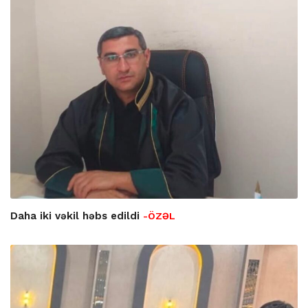
Daha iki vəkil həbs edildi
-ÖZƏL