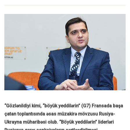
“Gözlənildiyi kimi, “böyük yeddilərin” (G7) Fransada başa
çatan toplantısında əsas müzakirə mövzusu Rusiya-
Ukrayna müharibəsi olub. “Böyük yeddilərin” liderləri