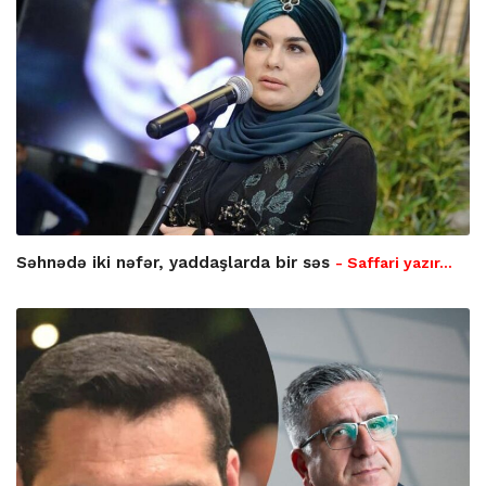
Səhnədə iki nəfər, yaddaşlarda bir səs
- Saffari yazır…