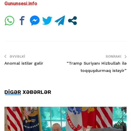
Gununsesi.info
ƏVVƏLKI
SONRAKI
Anomal istilər gəlir
“Tramp Suriyanı Hizbullah ilə
toqquşdurmaq istəyir”
DİGƏR XƏBƏRLƏR