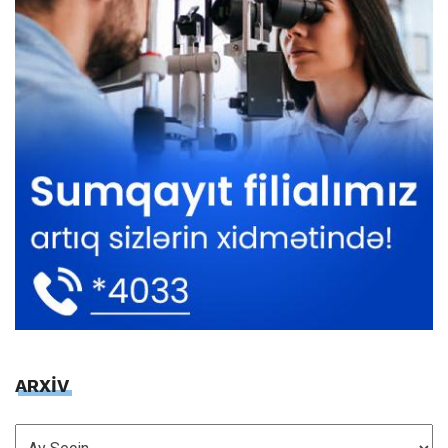
ARXİV
ARXİV