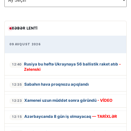
XƏBƏR LENTI
09 AVQUST 2026
Rusiya bu həftə Ukraynaya 56 ballistik raket atıb
-
12:40
Zelenski
Sabahın hava proqnozu açıqlandı
12:35
Xamenei uzun müddət sonra göründü
- VİDEO
12:23
Azərbaycanda 8 gün iş olmayacaq
— TARİXLƏR
12:15