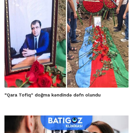
“Qara Tofiq” doğma kəndində dəfn olundu