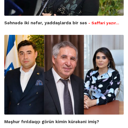
Səhnədə iki nəfər, yaddaşlarda bir səs
- Saffari yazır…
Məşhur fırıldaqçı görün kimin kürəkəni imiş?