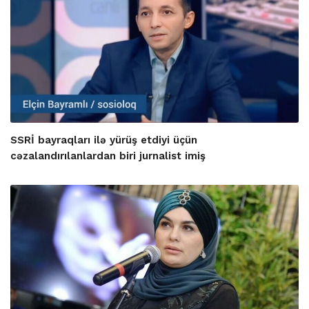
SSRİ bayraqları ilə yürüş etdiyi üçün
cəzalandırılanlardan biri jurnalist imiş