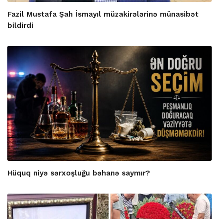
Fazil Mustafa Şah İsmayıl müzakirələrinə münasibət
bildirdi
Hüquq niyə sərxoşluğu bəhanə saymır?