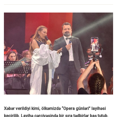
Xəbər verildiyi kimi, ölkəmizdə “Opera günləri” layihəsi
keçirilib. Layihə çərçivəsində bir sıra tədbirlər baş tutub.