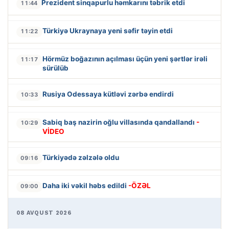
Prezident sinqapurlu həmkarını təbrik etdi
11:44
Türkiyə Ukraynaya yeni səfir təyin etdi
11:22
Hörmüz boğazının açılması üçün yeni şərtlər irəli
11:17
sürülüb
Rusiya Odessaya kütləvi zərbə endirdi
10:33
Sabiq baş nazirin oğlu villasında qandallandı
-
10:29
VİDEO
Türkiyədə zəlzələ oldu
09:16
Daha iki vəkil həbs edildi
-ÖZƏL
09:00
08 AVQUST 2026