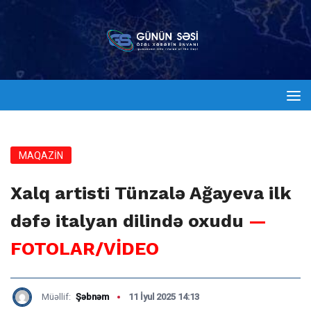
MAQAZİN
Xalq artisti Tünzalə Ağayeva ilk
dəfə italyan dilində oxudu
—
FOTOLAR/VİDEO
Müəllif:
Şəbnəm
11 İyul 2025 14:13