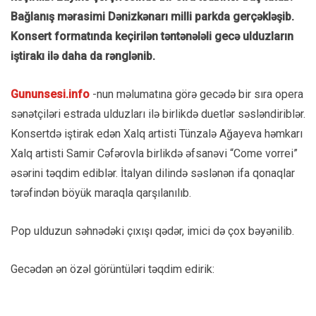
Bağlanış mərasimi Dənizkənarı milli parkda gerçəkləşib.
Konsert formatında keçirilən təntənələli gecə ulduzların
iştirakı ilə daha da rənglənib.
Gununsesi.info
-nun məlumatına görə gecədə bir sıra opera
sənətçiləri estrada ulduzları ilə birlikdə duetlər səsləndiriblər.
Konsertdə iştirak edən Xalq artisti Tünzalə Ağayeva həmkarı
Xalq artisti Samir Cəfərovla birlikdə əfsanəvi “Come vorrei”
əsərini təqdim ediblər. İtalyan dilində səslənən ifa qonaqlar
tərəfindən böyük maraqla qarşılanılıb.
Pop ulduzun səhnədəki çıxışı qədər, imici də çox bəyənilib.
Gecədən ən özəl görüntüləri təqdim edirik: