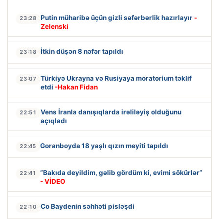
Putin müharibə üçün gizli səfərbərlik hazırlayır
-
23:28
Zelenski
İtkin düşən 8 nəfər tapıldı
23:18
Türkiyə Ukrayna və Rusiyaya moratorium təklif
23:07
etdi
-Hakan Fidan
Vens İranla danışıqlarda irəliləyiş olduğunu
22:51
açıqladı
Goranboyda 18 yaşlı qızın meyiti tapıldı
22:45
“Bakıda deyildim, gəlib gördüm ki, evimi sökürlər”
22:41
- VİDEO
Co Baydenin səhhəti pisləşdi
22:10