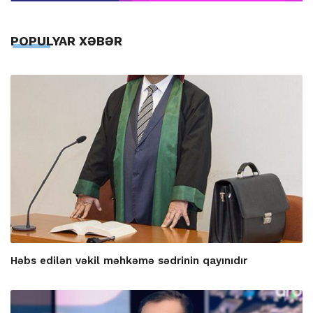
POPULYAR XƏBƏR
Həbs edilən vəkil məhkəmə sədrinin qayınıdır