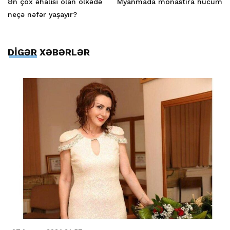
Ən çox əhalisi olan ölkədə
Myanmada monastıra hücum
neçə nəfər yaşayır?
DİGƏR XƏBƏRLƏR