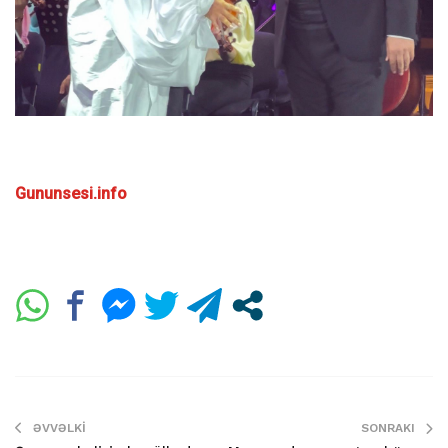
Gununsesi.info
ƏVVƏLKI
SONRAKI