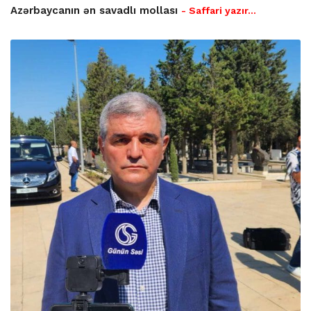
Azərbaycanın ən savadlı mollası
- Saffari yazır…