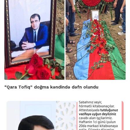
“Qara Tofiq” doğma kəndində dəfn olundu