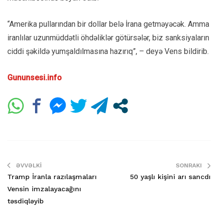
“Amerika pullarından bir dollar belə İrana getməyəcək. Amma
iranlılar uzunmüddətli öhdəliklər götürsələr, biz sanksiyaların
ciddi şəkildə yumşaldılmasına hazırıq”, – deyə Vens bildirib.
Gununsesi.info
ƏVVƏLKI
SONRAKI
Tramp İranla razılaşmaları
50 yaşlı kişini arı sancdı
Vensin imzalayacağını
təsdiqləyib