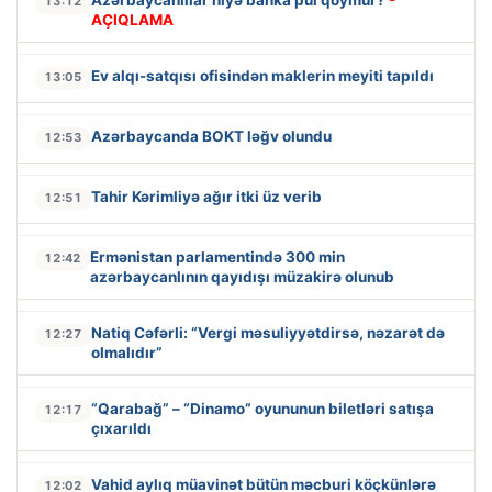
Azərbaycanlılar niyə banka pul qoymur?
-
13:12
AÇIQLAMA
Ev alqı-satqısı ofisindən maklerin meyiti tapıldı
13:05
Azərbaycanda BOKT ləğv olundu
12:53
Tahir Kərimliyə ağır itki üz verib
12:51
Ermənistan parlamentində 300 min
12:42
azərbaycanlının qayıdışı müzakirə olunub
Natiq Cəfərli: “Vergi məsuliyyətdirsə, nəzarət də
12:27
olmalıdır”
“Qarabağ” – “Dinamo” oyununun biletləri satışa
12:17
çıxarıldı
Vahid aylıq müavinət bütün məcburi köçkünlərə
12:02