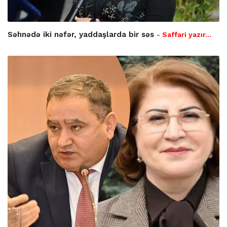
Səhnədə iki nəfər, yaddaşlarda bir səs
- Saffari yazır…