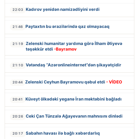
Kadırov yenidən namizədliyini verdi
22:03
Paytaxtın bu ərazilərində qaz olmayacaq
21:46
Zelenski humanitar yardıma görə İlham Əliyevə
21:19
təşəkkür etdi
-Bayramov
Vətəndaş “Azəronlineinternet”dən şikayətçidir
21:10
Zelenski Ceyhun Bayramovu qəbul etdi
- VİDEO
20:44
Küveyt ölkədəki yeganə İran məktəbini bağladı
20:41
Ceki Çan Tünzalə Ağayevanın mahnısını dinlədi
20:26
Sabahın havası ilə bağlı xəbərdarlıq
20:17