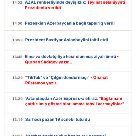
AZAL rəhbərliyində dəyişiklik:
Təyinat səlahiyyəti
14:02
Prezidentə verildi
Pezeşkian Azərbaycanla bağlı tapşırıq verdi
14:00
Prezident Bəxtiyar Aslanbəylini təltif etdi
13:59
Elmə və dövlətçiliyə həsr olunmuş ziyalı ömrü
-
13:42
Qurban Sadıqov yazır...
“TikTok” və “Çılğın dondurmaçı”
- Qismət
13:29
Rüstəmov yazır…
Vətəndaşdan Azər Express-ə etiraz:
"Bağlamanı
13:20
çatdırılmış göstəriblər, amma təhvil verməyiblər"
Sərhədi pozan 19 əcnəbi tutuldu
13:19