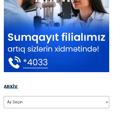
ARXİV
ARXİV