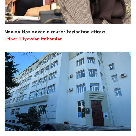
Nəcibə Nəsibovanın rektor təyinatına etiraz:
Etibar Əliyevdən ittihamlar