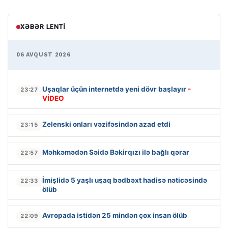
XƏBƏR LENTI
06 AVQUST 2026
Uşaqlar üçün internetdə yeni dövr başlayır
-
23:27
VİDEO
Zelenski onları vəzifəsindən azad etdi
23:15
Məhkəmədən Səidə Bəkirqızı ilə bağlı qərar
22:57
İmişlidə 5 yaşlı uşaq bədbəxt hadisə nəticəsində
22:33
ölüb
Avropada istidən 25 mindən çox insan ölüb
22:09