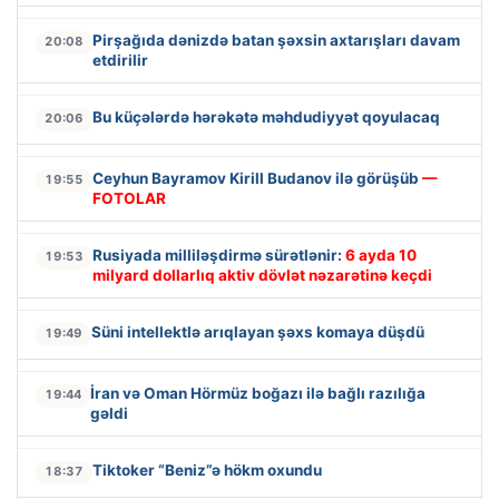
Pirşağıda dənizdə batan şəxsin axtarışları davam
20:08
etdirilir
Bu küçələrdə hərəkətə məhdudiyyət qoyulacaq
20:06
Ceyhun Bayramov Kirill Budanov ilə görüşüb
—
19:55
FOTOLAR
Rusiyada milliləşdirmə sürətlənir:
6 ayda 10
19:53
milyard dollarlıq aktiv dövlət nəzarətinə keçdi
Süni intellektlə arıqlayan şəxs komaya düşdü
19:49
İran və Oman Hörmüz boğazı ilə bağlı razılığa
19:44
gəldi
Tiktoker “Beniz”ə hökm oxundu
18:37