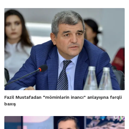
Fazil Mustafadan “möminlərin inancı” anlayışına fərqli
baxış