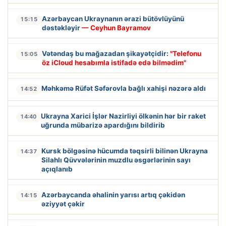
Azərbaycan Ukraynanın ərazi bütövlüyünü
15:15
dəstəkləyir
— Ceyhun Bayramov
Vətəndaş bu mağazadan şikayətçidir:
"Telefonu
15:05
öz iCloud hesabımla istifadə edə bilmədim"
Məhkəmə Rüfət Səfərovla bağlı xahişi nəzərə aldı
14:52
Ukrayna Xarici İşlər Nazirliyi ölkənin hər bir raket
14:40
uğrunda mübarizə apardığını bildirib
Kursk bölgəsinə hücumda təqsirli bilinən Ukrayna
14:37
Silahlı Qüvvələrinin muzdlu əsgərlərinin sayı
açıqlanıb
Azərbaycanda əhalinin yarısı artıq çəkidən
14:15
əziyyət çəkir