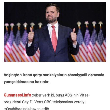
Vaşinqton İrana qarşı sanksiyaların əhəmiyyətli dərəcədə
yumşaldılmasına hazırdır.
Gununsesi.info
xəbər verir ki, bunu ABŞ-nin Vitse-
prezidenti Cey Di Vens CBS telekanalına verdiyi
müsahibəsində bəyan edib.