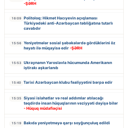
-ŞƏRH
Politoloq: Hikmət Hacıyevin açıqlaması
16:09
Türkiyədəki anti-Azərbaycan təbliğatına tutarlı
cavabdır
Yeniyetmələr sosial şəbəkələrdə gördüklərini öz
15:56
həyatı ilə müqayisə edir
-ŞƏRH
Ukraynanın Yaroslavla hücumunda Amerikanın
15:53
iştirakı aşkarlanıb
Tarixi Azərbaycan klubu fəaliyyətini bərpa edir
15:40
Siyasi islahatlar və real addımlar atılacağı
15:35
təqdirdə insan hüquqlarının vəziyyəti dəyişə bilər
- Hüquq müdafiəçisi
Bakıda yeniyetməyə qarşı soyğunçuluq edildi
15:19