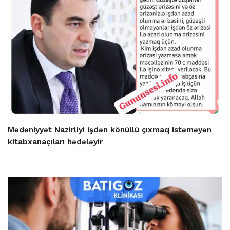
Mədəniyyət Nazirliyi işdən könüllü çıxmaq istəməyən
kitabxanaçıları hədələyir