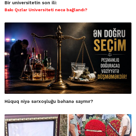
Bir universitetin son ili:
Bakı Qızlar Universiteti necə bağlandı?
Hüquq niyə sərxoşluğu bəhanə saymır?