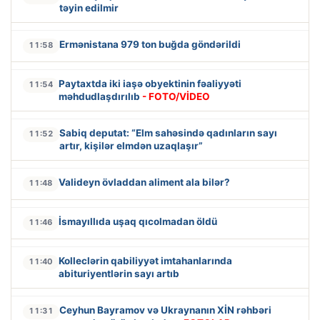
təyin edilmir
Ermənistana 979 ton buğda göndərildi
11:58
Paytaxtda iki iaşə obyektinin fəaliyyəti
11:54
məhdudlaşdırılıb
- FOTO/VİDEO
Sabiq deputat: “Elm sahəsində qadınların sayı
11:52
artır, kişilər elmdən uzaqlaşır”
Valideyn övladdan aliment ala bilər?
11:48
İsmayıllıda uşaq qıcolmadan öldü
11:46
Kolleclərin qabiliyyət imtahanlarında
11:40
abituriyentlərin sayı artıb
Ceyhun Bayramov və Ukraynanın XİN rəhbəri
11:31