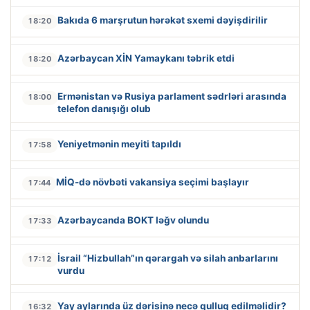
Bakıda 6 marşrutun hərəkət sxemi dəyişdirilir
18:20
Azərbaycan XİN Yamaykanı təbrik etdi
18:20
Ermənistan və Rusiya parlament sədrləri arasında
18:00
telefon danışığı olub
Yeniyetmənin meyiti tapıldı
17:58
MİQ-də növbəti vakansiya seçimi başlayır
17:44
Azərbaycanda BOKT ləğv olundu
17:33
İsrail “Hizbullah”ın qərargah və silah anbarlarını
17:12
vurdu
Yay aylarında üz dərisinə necə qulluq edilməlidir?
16:32