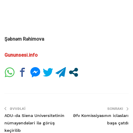
Şəbnəm Rəhimova
Gununsesi.info
ƏVVƏLKI
SONRAKI
ADU-da Siena Universitetinin
Əfv Komissiyasının iclasları
nümayəndələri ilə görüş
başa çatdı
keçirilib