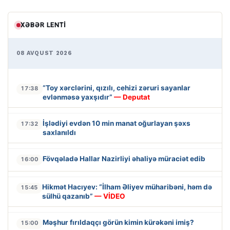
XƏBƏR LENTI
08 AVQUST 2026
“Toy xərclərini, qızılı, cehizi zəruri sayanlar
17:38
evlənməsə yaxşıdır”
— Deputat
İşlədiyi evdən 10 min manat oğurlayan şəxs
17:32
saxlanıldı
Fövqəladə Hallar Nazirliyi əhaliyə müraciət edib
16:00
Hikmət Hacıyev: “İlham Əliyev müharibəni, həm də
15:45
sülhü qazanıb”
— VİDEO
Məşhur fırıldaqçı görün kimin kürəkəni imiş?
15:00