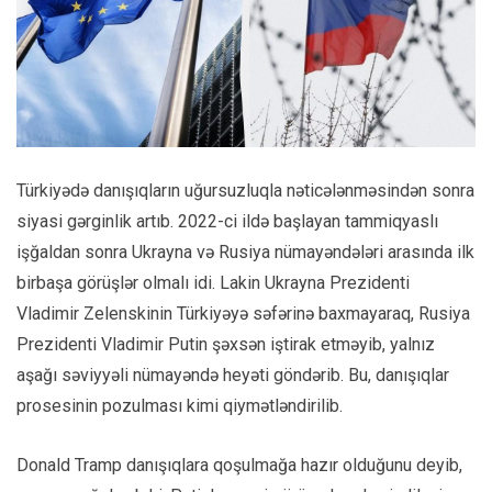
Türkiyədə danışıqların uğursuzluqla nəticələnməsindən sonra
siyasi gərginlik artıb. 2022-ci ildə başlayan tammiqyaslı
işğaldan sonra Ukrayna və Rusiya nümayəndələri arasında ilk
birbaşa görüşlər olmalı idi. Lakin Ukrayna Prezidenti
Vladimir Zelenskinin Türkiyəyə səfərinə baxmayaraq, Rusiya
Prezidenti Vladimir Putin şəxsən iştirak etməyib, yalnız
aşağı səviyyəli nümayəndə heyəti göndərib. Bu, danışıqlar
prosesinin pozulması kimi qiymətləndirilib.
Donald Tramp danışıqlara qoşulmağa hazır olduğunu deyib,