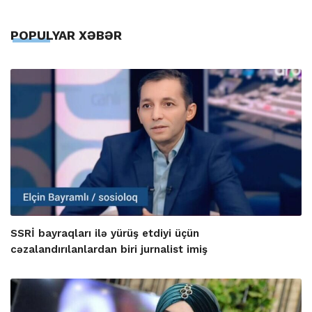
POPULYAR XƏBƏR
SSRİ bayraqları ilə yürüş etdiyi üçün
cəzalandırılanlardan biri jurnalist imiş