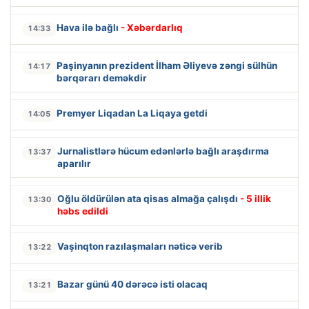
Hava ilə bağlı
- Xəbərdarlıq
14:33
Paşinyanın prezident İlham Əliyevə zəngi sülhün
14:17
bərqərarı deməkdir
Premyer Liqadan La Liqaya getdi
14:05
Jurnalistlərə hücum edənlərlə bağlı araşdırma
13:37
aparılır
Oğlu öldürülən ata qisas almağa çalışdı
- 5 illik
13:30
həbs edildi
Vaşinqton razılaşmaları nəticə verib
13:22
Bazar günü 40 dərəcə isti olacaq
13:21