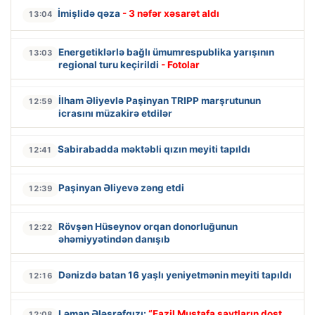
İmişlidə qəza
- 3 nəfər xəsarət aldı
13:04
Energetiklərlə bağlı ümumrespublika yarışının
13:03
regional turu keçirildi
- Fotolar
İlham Əliyevlə Paşinyan TRIPP marşrutunun
12:59
icrasını müzakirə etdilər
Sabirabadda məktəbli qızın meyiti tapıldı
12:41
Paşinyan Əliyevə zəng etdi
12:39
Rövşən Hüseynov orqan donorluğunun
12:22
əhəmiyyətindən danışıb
Dənizdə batan 16 yaşlı yeniyetmənin meyiti tapıldı
12:16
Ləman Ələşrəfqızı:
“Fazil Mustafa saytların dost
12:08