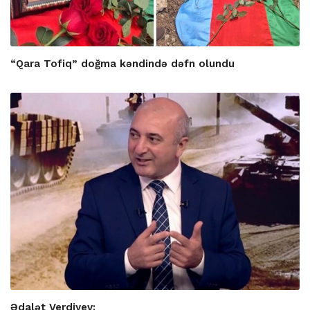
“Qara Tofiq” doğma kəndində dəfn olundu
Ədalət Verdiyev: