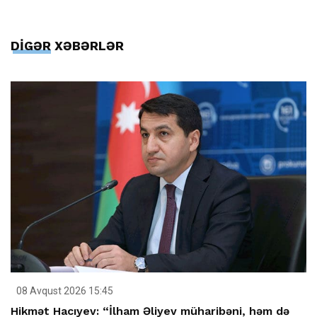
DİGƏR XƏBƏRLƏR
08 Avqust 2026 15:45
Hikmət Hacıyev: “İlham Əliyev müharibəni, həm də