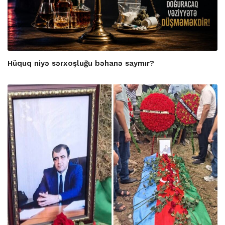
Hüquq niyə sərxoşluğu bəhanə saymır?