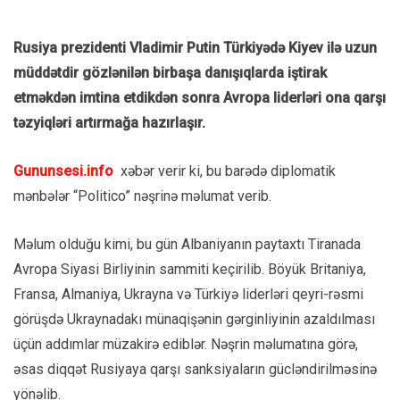
Rusiya prezidenti Vladimir Putin Türkiyədə Kiyev ilə uzun
müddətdir gözlənilən birbaşa danışıqlarda iştirak
etməkdən imtina etdikdən sonra Avropa liderləri ona qarşı
təzyiqləri artırmağa hazırlaşır.
Gununsesi.info
xəbər verir ki, bu barədə diplomatik
mənbələr “Politico” nəşrinə məlumat verib.
Məlum olduğu kimi, bu gün Albaniyanın paytaxtı Tiranada
Avropa Siyasi Birliyinin sammiti keçirilib. Böyük Britaniya,
Fransa, Almaniya, Ukrayna və Türkiyə liderləri qeyri-rəsmi
görüşdə Ukraynadakı münaqişənin gərginliyinin azaldılması
üçün addımlar müzakirə ediblər. Nəşrin məlumatına görə,
əsas diqqət Rusiyaya qarşı sanksiyaların gücləndirilməsinə
yönəlib.