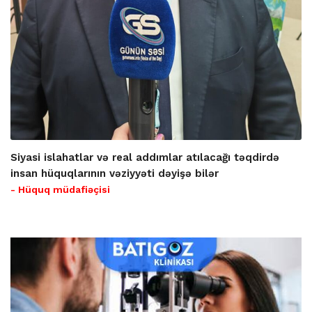
Siyasi islahatlar və real addımlar atılacağı təqdirdə
insan hüquqlarının vəziyyəti dəyişə bilər
- Hüquq müdafiəçisi