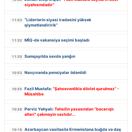
siyahısındadır”
“Liderlərin siyasi iradəsini yüksək
11:53
qiymətləndiririk”
MİQ-də vakansiya seçimi başladı
11:32
Sumqayıtda sexdə yanğın
11:20
Naxçıvanda pensiyalar ödənildi
10:53
Fazil Mustafa:
“Şahsevənliklə dövlət qurulmaz” -
10:35
Müsahibə
Pərviz Yəhyalı:
Təhsilin yaxasından “bacarıqlı
10:28
əlləri” çəkməyin vaxtıdır...
Azərbaycan vasitəsilə Ermənistana buğda və daş
10:18