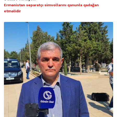
Ermənistan separatçı simvollarını qanunla qadağan
etməlidir