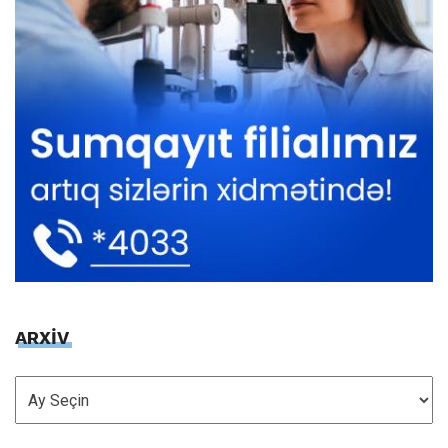
ARXİV
ARXİV