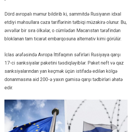
Dörd avropalı məmur bildirib ki, sammitdə Rusiyanın idxal
etdiyi məhsullara cəza tariflərinin tətbiqi müzakirə olunur. Bu,
əvvəllər bir sıra ölkələr, o cümlədən Macarıstan tərəfindən
bloklanan tam ticarət embarqosuna alternativ kimi görülür.
İclas ərəfəsində Avropa İttifaqının səfirləri Rusiyaya qarşı
17-ci sanksiyalar paketini təsdiqləyiblər. Paket neft və qaz
sanksiyalarından yan keçmək üçün istifadə edilən kölgə
donanmasına aid 200-ə yaxın gəmisə qarşı tədbirləri əhatə
edir.