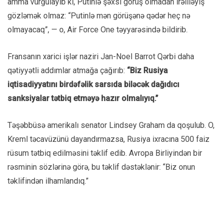
amma vurğulayıb ki, Putinlə şəxsi görüş olmadan irəliləyiş
gözləmək olmaz: “Putinlə mən görüşənə qədər heç nə
olmayacaq”, — o, Air Force One təyyarəsində bildirib.
Fransanın xarici işlər naziri Jan-Noel Barrot Qərbi daha
qətiyyətli addımlar atmağa çağırıb:
“Biz Rusiya
iqtisadiyyatını birdəfəlik sarsıda biləcək dağıdıcı
sanksiyalar tətbiq etməyə hazır olmalıyıq.”
Təşəbbüsə amerikalı senator Lindsey Graham da qoşulub. O,
Kreml təcavüzünü dayandırmazsa, Rusiya ixracına 500 faiz
rüsum tətbiq edilməsini təklif edib. Avropa Birliyindən bir
rəsminin sözlərinə görə, bu təklif dəstəklənir: “Biz onun
təklifindən ilhamlandıq.”