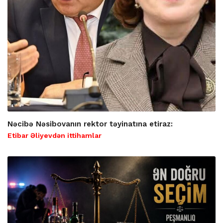
Nəcibə Nəsibovanın rektor təyinatına etiraz:
Etibar Əliyevdən ittihamlar