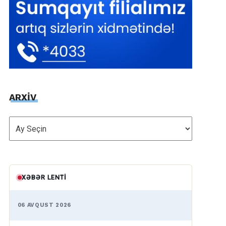
ARXİV
ARXİV
XƏBƏR LENTI
06 AVQUST 2026