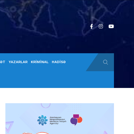
YƏT
YAZARLAR
KRİMİNAL
HADİSƏ