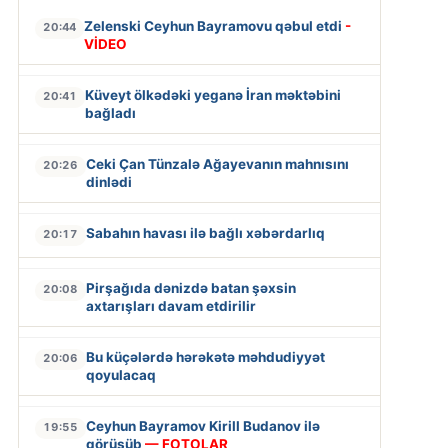
Zelenski Ceyhun Bayramovu qəbul etdi
-
20:44
VİDEO
Küveyt ölkədəki yeganə İran məktəbini
20:41
bağladı
Ceki Çan Tünzalə Ağayevanın mahnısını
20:26
dinlədi
Sabahın havası ilə bağlı xəbərdarlıq
20:17
Pirşağıda dənizdə batan şəxsin
20:08
axtarışları davam etdirilir
Bu küçələrdə hərəkətə məhdudiyyət
20:06
qoyulacaq
Ceyhun Bayramov Kirill Budanov ilə
19:55
görüşüb
— FOTOLAR