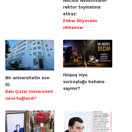
Nəcibə Nəsibovanın
rektor təyinatına
etiraz:
Etibar Əliyevdən
ittihamlar
Hüquq niyə
Bir universitetin son
sərxoşluğu bəhanə
ili:
saymır?
Bakı Qızlar Universiteti
necə bağlandı?