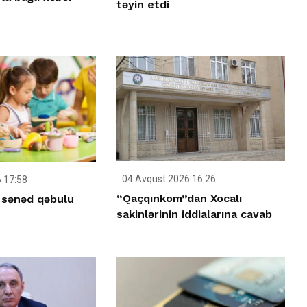
təyin etdi
04 Avqust 2026 16:26
 17:58
“Qaçqınkom”dan Xocalı
 sənəd qəbulu
sakinlərinin iddialarına cavab