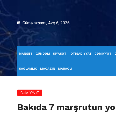
Cümə axşamı, Avq 6, 2026
MANŞET
GÜNDƏM
SİYASƏT
İQTİSADİYYAT
CƏMİYYƏT
SAĞLAMLIQ
MAQAZİN
MARAQLI
CƏMİYYƏT
Bakıda 7 marşrutun yol