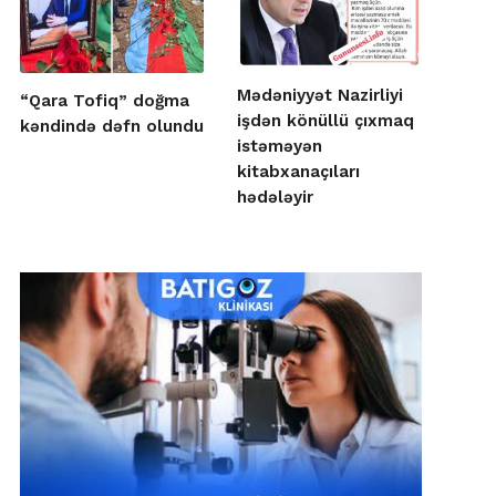
Mədəniyyət Nazirliyi
“Qara Tofiq” doğma
işdən könüllü çıxmaq
kəndində dəfn olundu
istəməyən
kitabxanaçıları
hədələyir