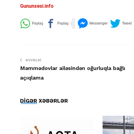
Gununsesi.info
ƏVVƏLKI
Məmmədovlar ailəsindən oğurluqla bağlı
açıqlama
DİGƏR XƏBƏRLƏR