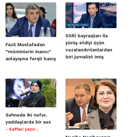
SSRİ bayraqları ilə
yürüş etdiyi üçün
Fazil Mustafadan
cəzalandırılanlardan
“möminlərin inancı”
biri jurnalist imiş
anlayışına fərqli baxış
Səhnədə iki nəfər,
yaddaşlarda bir səs
- Saffari yazır…