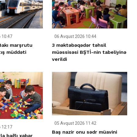
 10:47
06 Avqust 2026 10:44
–Bakı marşrutu
3 məktəbəqədər təhsil
tış müddəti
müəssisəsi BŞTİ-nin tabeliyinə
verildi
05 Avqust 2026 11:42
 12:17
Baş nazir onu sədr müavini
la bağlı xəbər