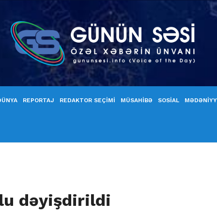
DÜNYA
REPORTAJ
REDAKTOR SEÇİMİ
MÜSAHİBƏ
SOSİAL
MƏDƏNİY
u dəyişdirildi