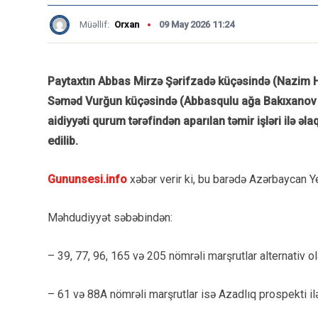
Müəllif:
Orxan
09 May 2026 11:24
Paytaxtın Abbas Mirzə Şərifzadə küçəsində (Nazim H
Səməd Vurğun küçəsində (Abbasqulu ağa Bakıxanov k
aidiyyəti qurum tərəfindən aparılan təmir işləri ilə əl
edilib.
Gununsesi.info
xəbər verir ki, bu barədə Azərbaycan 
Məhdudiyyət səbəbindən:
– 39, 77, 96, 165 və 205 nömrəli marşrutlar alternativ
– 61 və 88A nömrəli marşrutlar isə Azadlıq prospekti ilə