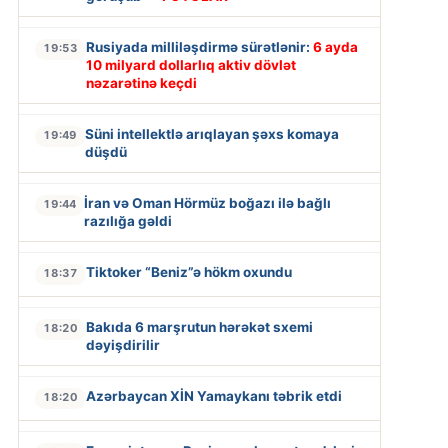
Rusiyada milliləşdirmə sürətlənir:
6 ayda
19:53
10 milyard dollarlıq aktiv dövlət
nəzarətinə keçdi
Süni intellektlə arıqlayan şəxs komaya
19:49
düşdü
İran və Oman Hörmüz boğazı ilə bağlı
19:44
razılığa gəldi
Tiktoker “Beniz”ə hökm oxundu
18:37
Bakıda 6 marşrutun hərəkət sxemi
18:20
dəyişdirilir
Azərbaycan XİN Yamaykanı təbrik etdi
18:20