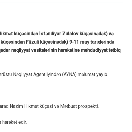
ikmət küçəsindən İsfəndiyar Zulalov küçəsinədək) və
üçəsindən Füzuli küçəsinədək) 9-11 may tarixlərində
aqədar nəqliyyat vasitələrinin hərəkətinə məhdudiyyət tətbiq
Yerüstü Nəqliyyat Agentliyindən (AYNA) məlumat yayıb.
 olaraq Nazim Hikmət küçəsi və Mətbuat prospekti,
 hərəkət edir.