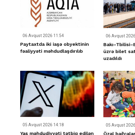
06 Avqust 2026 11:54
06 Avqust 2026
Paytaxtda iki iaşə obyektinin
Bakı–Tbilisi
fəaliyyəti məhdudlaşdırılıb
üzrə bilet sa
uzadıldı
05 Avqust 2026 14:18
05 Avqust 2026
Yaş məhdudiyyəti tətbiq edilən
Özəl bağçalar