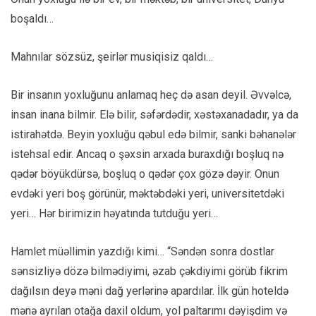
boşaldı…
Mahnılar sözsüz, şeirlər musiqisiz qaldı…
Bir insanın yoxluğunu anlamaq heç də asan deyil. Əvvəlcə,
insan inana bilmir. Elə bilir, səfərdədir, xəstəxanadadır, ya da
istirahətdə. Beyin yoxluğu qəbul edə bilmir, sanki bəhanələr
istehsal edir. Ancaq o şəxsin arxada buraxdığı boşluq nə
qədər böyükdürsə, boşluq o qədər çox gözə dəyir. Onun
evdəki yeri boş görünür, məktəbdəki yeri, universitetdəki
yeri… Hər birimizin həyatında tutduğu yeri…
Hamlet müəllimin yazdığı kimi… “Səndən sonra dostlar
sənsizliyə dözə bilmədiyimi, əzab çəkdiyimi görüb fikrim
dağılsın deyə məni dağ yerlərinə apardılar. İlk gün hoteldə
mənə ayrılan otağa daxil oldum, yol paltarımı dəyişdim və