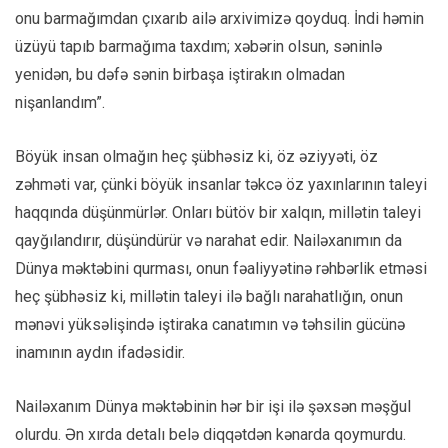
onu barmağımdan çıxarıb ailə arxivimizə qoyduq. İndi həmin
üzüyü tapıb barmağıma taxdım; xəbərin olsun, səninlə
yenidən, bu dəfə sənin birbaşa iştirakın olmadan
nişanlandım”.
Böyük insan olmağın heç şübhəsiz ki, öz əziyyəti, öz
zəhməti var, çünki böyük insanlar təkcə öz yaxınlarının taleyi
haqqında düşünmürlər. Onları bütöv bir xalqın, millətin taleyi
qayğılandırır, düşündürür və narahat edir. Nailəxanımın da
Dünya məktəbini qurması, onun fəaliyyətinə rəhbərlik etməsi
heç şübhəsiz ki, millətin taleyi ilə bağlı narahatlığın, onun
mənəvi yüksəlişində iştiraka canatımın və təhsilin gücünə
inamının aydın ifadəsidir.
Nailəxanım Dünya məktəbinin hər bir işi ilə şəxsən məşğul
olurdu. Ən xırda detalı belə diqqətdən kənarda qoymurdu.