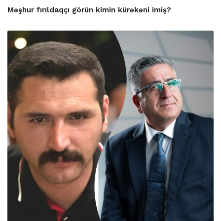
Məşhur fırıldaqçı görün kimin kürəkəni imiş?