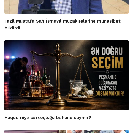
Fazil Mustafa Şah İsmayıl müzakirələrinə münasibət
bildirdi
Hüquq niyə sərxoşluğu bəhanə saymır?