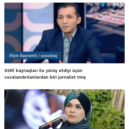
SSRİ bayraqları ilə yürüş etdiyi üçün
cəzalandırılanlardan biri jurnalist imiş