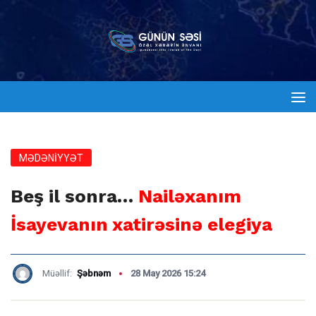
MƏDƏNİYYƏT
Beş il sonra…
Nailəxanım
İsayevanın xatirəsinə elegiya
Müəllif:
Şəbnəm
28 May 2026 15:24