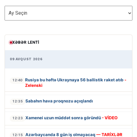
ARXİV
XƏBƏR LENTI
09 AVQUST 2026
Rusiya bu həftə Ukraynaya 56 ballistik raket atıb
-
12:40
Zelenski
Sabahın hava proqnozu açıqlandı
12:35
Xamenei uzun müddət sonra göründü
- VİDEO
12:23
Azərbaycanda 8 gün iş olmayacaq
— TARİXLƏR
12:15