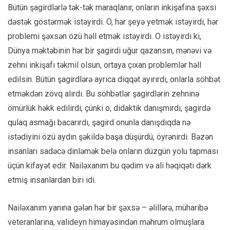
Bütün şagirdlərlə tək-tək maraqlanır, onların inkişafına şəxsi
dəstək göstərmək istəyirdi. O, hər şeyə yetmək istəyirdi, hər
problemi şəxsən özü həll etmək istəyirdi. O istəyirdi ki,
Dünya məktəbinin hər bir şagirdi uğur qazansın, mənəvi və
zehni inkişafı təkmil olsun, ortaya çıxan problemlər həll
edilsin. Bütün şagirdlərə ayrıca diqqət ayırırdı, onlarla söhbət
etməkdən zövq alırdı. Bu söhbətlər şagirdlərin zehninə
ömürlük həkk edilirdi, çünki o, didaktik danışmırdı, şagirdə
qulaq asmağı bacarırdı, şagird onunla danışdıqda nə
istədiyini özü aydın şəkildə başa düşürdü, öyrənirdi. Bəzən
insanları sadəcə dinləmək belə onların düzgün yolu tapması
üçün kifayət edir. Nailəxanım bu qədim və ali həqiqəti dərk
etmiş insanlardan biri idi.
Nailəxanım yanına gələn hər bir şəxsə – əlillərə, müharibə
veteranlarına, valideyn himayəsindən məhrum olmuşlara