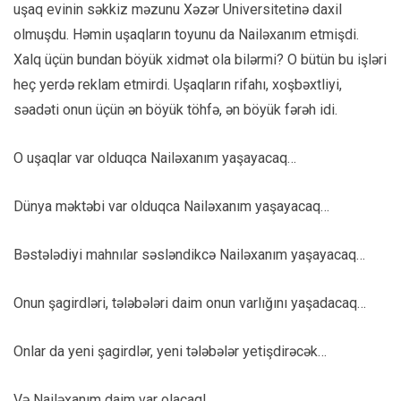
uşaq evinin səkkiz məzunu Xəzər Universitetinə daxil
olmuşdu. Həmin uşaqların toyunu da Nailəxanım etmişdi.
Xalq üçün bundan böyük xidmət ola bilərmi? O bütün bu işləri
heç yerdə reklam etmirdi. Uşaqların rifahı, xoşbəxtliyi,
səadəti onun üçün ən böyük töhfə, ən böyük fərəh idi.
O uşaqlar var olduqca Nailəxanım yaşayacaq…
Dünya məktəbi var olduqca Nailəxanım yaşayacaq…
Bəstələdiyi mahnılar səsləndikcə Nailəxanım yaşayacaq…
Onun şagirdləri, tələbələri daim onun varlığını yaşadacaq…
Onlar da yeni şagirdlər, yeni tələbələr yetişdirəcək…
Və Nailəxanım daim var olacaq!