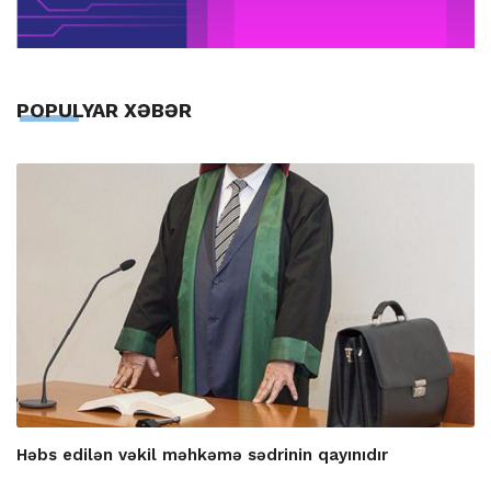
POPULYAR XƏBƏR
Həbs edilən vəkil məhkəmə sədrinin qayınıdır