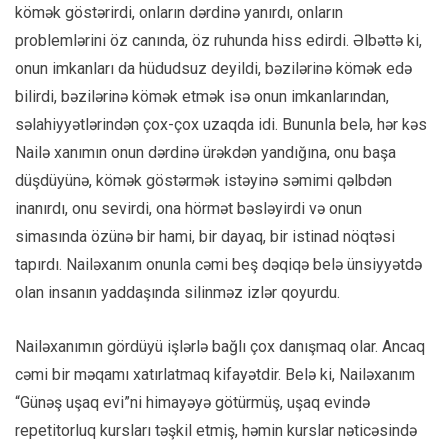
kömək göstərirdi, onların dərdinə yanırdı, onların
problemlərini öz canında, öz ruhunda hiss edirdi. Əlbəttə ki,
onun imkanları da hüdudsuz deyildi, bəzilərinə kömək edə
bilirdi, bəzilərinə kömək etmək isə onun imkanlarından,
səlahiyyətlərindən çox-çox uzaqda idi. Bununla belə, hər kəs
Nailə xanımın onun dərdinə ürəkdən yandığına, onu başa
düşdüyünə, kömək göstərmək istəyinə səmimi qəlbdən
inanırdı, onu sevirdi, ona hörmət bəsləyirdi və onun
simasında özünə bir hami, bir dayaq, bir istinad nöqtəsi
tapırdı. Nailəxanım onunla cəmi beş dəqiqə belə ünsiyyətdə
olan insanın yaddaşında silinməz izlər qoyurdu.
Nailəxanımın gördüyü işlərlə bağlı çox danışmaq olar. Ancaq
cəmi bir məqamı xatırlatmaq kifayətdir. Belə ki, Nailəxanım
“Günəş uşaq evi”ni himayəyə götürmüş, uşaq evində
repetitorluq kursları təşkil etmiş, həmin kurslar nəticəsində