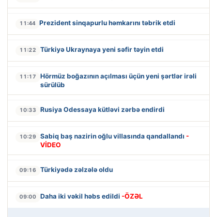
Prezident sinqapurlu həmkarını təbrik etdi
11:44
Türkiyə Ukraynaya yeni səfir təyin etdi
11:22
Hörmüz boğazının açılması üçün yeni şərtlər irəli
11:17
sürülüb
Rusiya Odessaya kütləvi zərbə endirdi
10:33
Sabiq baş nazirin oğlu villasında qandallandı
-
10:29
VİDEO
Türkiyədə zəlzələ oldu
09:16
Daha iki vəkil həbs edildi
-ÖZƏL
09:00