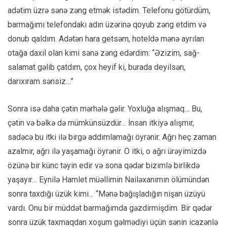
adətim üzrə sənə zəng etmək istədim. Telefonu götürdüm,
barmağımı telefondakı adın üzərinə qoyub zəng etdim və
donub qaldım. Adətən hara getsəm, hoteldə mənə ayrılan
otağa daxil olan kimi sənə zəng edərdim: “Əzizim, sağ-
salamat gəlib çatdım, çox heyif ki, burada deyilsən,
darıxıram sənsiz…”
Sonra isə daha çətin mərhələ gəlir. Yoxluğa alışmaq… Bu,
çətin və bəlkə də mümkünsüzdür… İnsan itkiyə alışmır,
sadəcə bu itki ilə birgə addımlamağı öyrənir. Ağrı heç zaman
azalmır, ağrı ilə yaşamağı öyrənir. O itki, o ağrı ürəyimizdə
özünə bir künc təyin edir və sona qədər bizimlə birlikdə
yaşayır… Eynilə Hamlet müəllimin Nailəxanımın ölümündən
sonra taxdığı üzük kimi… “Mənə bağışladığın nişan üzüyü
vardı. Onu bir müddət barmağımda gəzdirmişdim. Bir qədər
sonra üzük taxmaqdan xoşum gəlmədiyi üçün sənin icazənlə