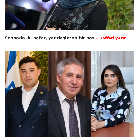
Səhnədə iki nəfər, yaddaşlarda bir səs
- Saffari yazır…