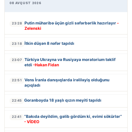
08 AVQUST 2026
Putin müharibə üçün gizli səfərbərlik hazırlayır
-
23:28
Zelenski
İtkin düşən 8 nəfər tapıldı
23:18
Türkiyə Ukrayna və Rusiyaya moratorium təklif
23:07
etdi
-Hakan Fidan
Vens İranla danışıqlarda irəliləyiş olduğunu
22:51
açıqladı
Goranboyda 18 yaşlı qızın meyiti tapıldı
22:45
“Bakıda deyildim, gəlib gördüm ki, evimi sökürlər”
22:41
- VİDEO