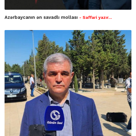
Azərbaycanın ən savadlı mollası
- Saffari yazır…