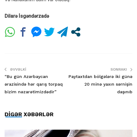
Dilarə İsgəndərzadə
ƏVVƏLKI
SONRAKI
“Bu gün Azərbaycan
Paytaxtdan bölgələrə iki günə
ərazisində hər qarış torpaq
20 minə yaxın sərnişin
bizim nəzarətimizdədir”
daşınıb
DİGƏR XƏBƏRLƏR