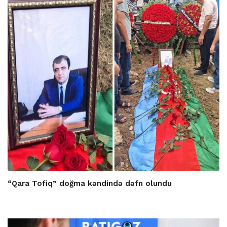
“Qara Tofiq” doğma kəndində dəfn olundu