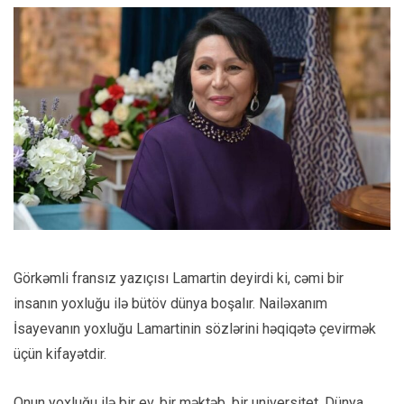
Görkəmli fransız yazıçısı Lamartin deyirdi ki, cəmi bir
insanın yoxluğu ilə bütöv dünya boşalır. Nailəxanım
İsayevanın yoxluğu Lamartinin sözlərini həqiqətə çevirmək
üçün kifayətdir.
Onun yoxluğu ilə bir ev, bir məktəb, bir universitet, Dünya