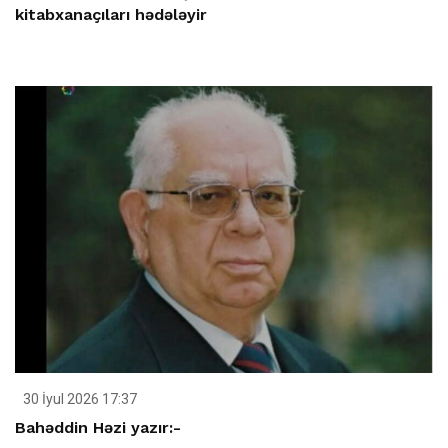
kitabxanaçıları hədələyir
30 İyul 2026 17:37
Bahəddin Həzi yazır:-