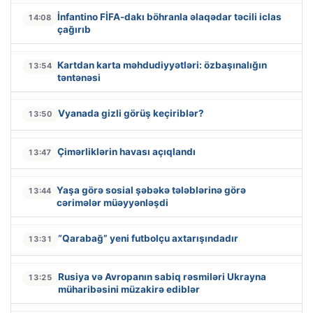
İnfantino FİFA-dakı böhranla əlaqədar təcili iclas
14:08
çağırıb
Kartdan karta məhdudiyyətləri: özbaşınalığın
13:54
təntənəsi
Vyanada gizli görüş keçiriblər?
13:50
Çimərliklərin havası açıqlandı
13:47
Yaşa görə sosial şəbəkə tələblərinə görə
13:44
cərimələr müəyyənləşdi
“Qarabağ” yeni futbolçu axtarışındadır
13:31
Rusiya və Avropanın sabiq rəsmiləri Ukrayna
13:25
müharibəsini müzakirə ediblər