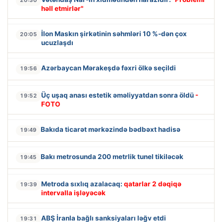
həll etmirlər"
İlon Maskın şirkətinin səhmləri 10 %-dən çox
20:05
ucuzlaşdı
Azərbaycan Mərakeşdə fəxri ölkə seçildi
19:56
Üç uşaq anası estetik əməliyyatdan sonra öldü
-
19:52
FOTO
Bakıda ticarət mərkəzində bədbəxt hadisə
19:49
Bakı metrosunda 200 metrlik tunel tikiləcək
19:45
Metroda sıxlıq azalacaq:
qatarlar 2 dəqiqə
19:39
intervalla işləyəcək
ABŞ İranla bağlı sanksiyaları ləğv etdi
19:31