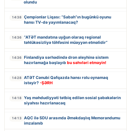
olundu
Çempionlar Liqası: “Sabah”ın bugünkü oyunu
14:38
hansı TV-də yayımlanacaq?
“ATƏT mandatına uyğun olaraq regional
14:36
təhlükəsizliyə töhfəsini müəyyən etməlidir”
Finlandiya sərhədində dron əleyhinə sistem
14:36
hazırlamağa başlayıb
bu səhvləri etməyin!
ATƏT Cənubi Qafqazda hansı rolu oynamaq
14:28
istəyir?
-ŞƏRH
Yaş məhdudiyyəti tətbiq edilən sosial şəbəkələrin
14:18
siyahısı hazırlanacaq
AQC ilə SDU arasında Əməkdaşlıq Memorandumu
14:13
imzalanıb