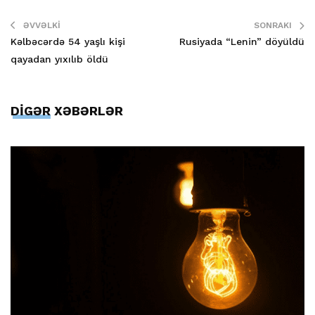
ƏVVƏLKI
SONRAKI
Kəlbəcərdə 54 yaşlı kişi
Rusiyada “Lenin” döyüldü
qayadan yıxılıb öldü
DİGƏR XƏBƏRLƏR