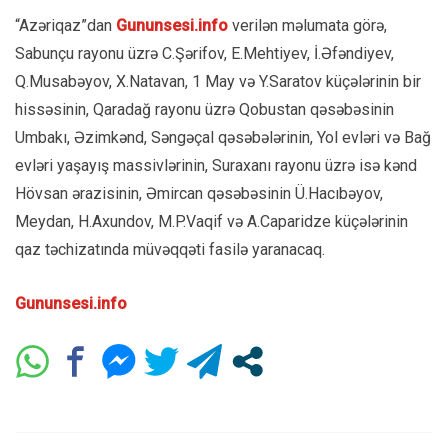
“Azəriqaz”dan
Gununsesi.info
verilən məlumata görə,
Sabunçu rayonu üzrə C.Şərifov, E.Mehtiyev, İ.Əfəndiyev,
Q.Musabəyov, X.Natavan, 1 May və Y.Saratov küçələrinin bir
hissəsinin, Qaradağ rayonu üzrə Qobustan qəsəbəsinin
Umbakı, Əzimkənd, Səngəçal qəsəbələrinin, Yol evləri və Bağ
evləri yaşayış massivlərinin, Suraxanı rayonu üzrə isə kənd
Hövsan ərazisinin, Əmircan qəsəbəsinin Ü.Hacıbəyov,
Meydan, H.Axundov, M.P.Vaqif və A.Caparidze küçələrinin
qaz təchizatında müvəqqəti fasilə yaranacaq.
Gununsesi.info