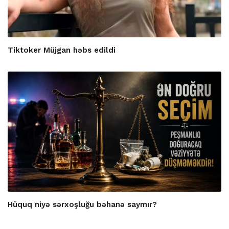
Tiktoker Müjgan həbs edildi
Hüquq niyə sərxoşluğu bəhanə saymır?