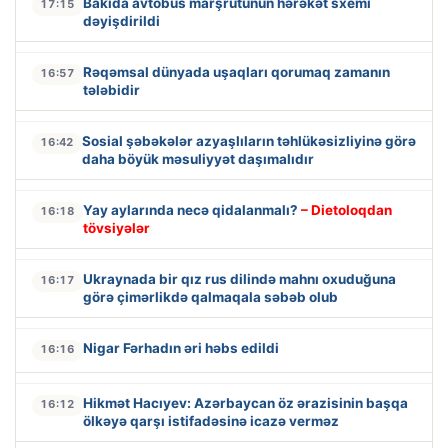
Bakıda avtobus marşrutunun hərəkət sxemi
17:15
dəyişdirildi
Rəqəmsal dünyada uşaqları qorumaq zamanın
16:57
tələbidir
Sosial şəbəkələr azyaşlıların təhlükəsizliyinə görə
16:42
daha böyük məsuliyyət daşımalıdır
Yay aylarında necə qidalanmalı?
– Dietoloqdan
16:18
tövsiyələr
Ukraynada bir qız rus dilində mahnı oxuduğuna
16:17
görə çimərlikdə qalmaqala səbəb olub
Nigar Fərhadın əri həbs edildi
16:16
Hikmət Hacıyev: Azərbaycan öz ərazisinin başqa
16:12
ölkəyə qarşı istifadəsinə icazə verməz