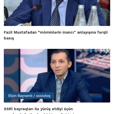
Fazil Mustafadan “möminlərin inancı” anlayışına fərqli
baxış
SSRİ bayraqları ilə yürüş etdiyi üçün