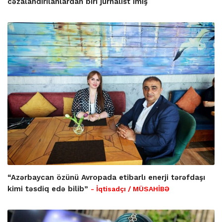
cəzalandırılanlardan biri jurnalist imiş
“Azərbaycan özünü Avropada etibarlı enerji tərəfdaşı
kimi təsdiq edə bilib”
- İqtisadçı / MÜSAHİBƏ