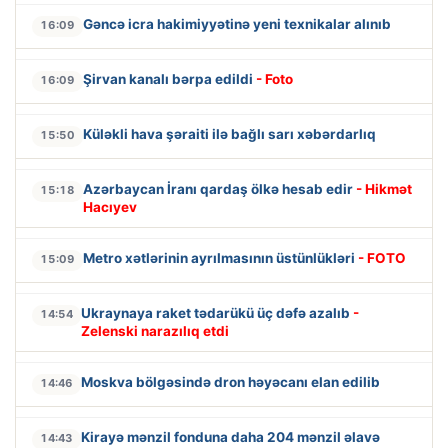
Gəncə icra hakimiyyətinə yeni texnikalar alınıb
16:09
Şirvan kanalı bərpa edildi
- Foto
16:09
Küləkli hava şəraiti ilə bağlı sarı xəbərdarlıq
15:50
Azərbaycan İranı qardaş ölkə hesab edir
- Hikmət
15:18
Hacıyev
Metro xətlərinin ayrılmasının üstünlükləri
- FOTO
15:09
Ukraynaya raket tədarükü üç dəfə azalıb
-
14:54
Zelenski narazılıq etdi
Moskva bölgəsində dron həyəcanı elan edilib
14:46
Kirayə mənzil fonduna daha 204 mənzil əlavə
14:43