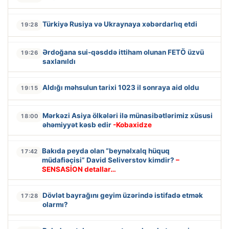
Türkiyə Rusiya və Ukraynaya xəbərdarlıq etdi
19:28
Ərdoğana sui-qəsddə ittiham olunan FETÖ üzvü
19:26
saxlanıldı
Aldığı məhsulun tarixi 1023 il sonraya aid oldu
19:15
Mərkəzi Asiya ölkələri ilə münasibətlərimiz xüsusi
18:00
əhəmiyyət kəsb edir
-Kobaxidze
Bakıda peyda olan “beynəlxalq hüquq
17:42
müdafiəçisi” David Seliverstov kimdir?
–
SENSASİON detallar…
Dövlət bayrağını geyim üzərində istifadə etmək
17:28
olarmı?