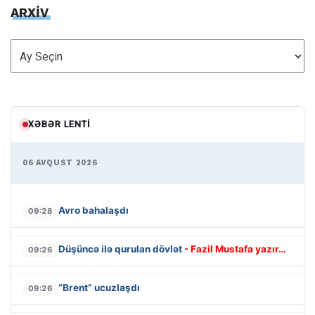
ARXİV
ARXİV
XƏBƏR LENTI
06 AVQUST 2026
Avro bahalaşdı
09:28
Düşüncə ilə qurulan dövlət
- Fazil Mustafa yazır…
09:26
“Brent” ucuzlaşdı
09:26