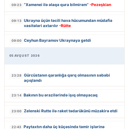
“Xamenei ilə əlaqə qura bilmirəm”
-Pezeşkian
09:23
Ukrayna üçün təcili hava hücumundan müdafiə
09:13
vasitələri axtarılır
-Rütte
Ceyhun Bayramov Ukraynaya getdi
09:00
05 AVQUST 2026
Gürcüstanın qaranlığa qərq olmasının səbəbi
23:28
açıqlandı
Bakının bu ərazilərində işıq olmayacaq
23:14
Zelenski Rutte ilə raket tədarükünü müzakirə etdi
23:00
Paytaxtın daha üç küçəsində təmir işlərinə
22:43