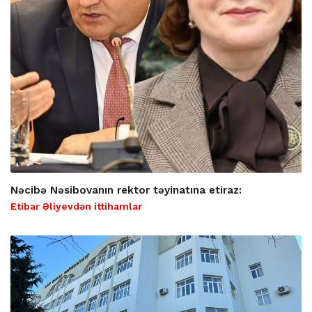
Nəcibə Nəsibovanın rektor təyinatına etiraz:
Etibar Əliyevdən ittihamlar