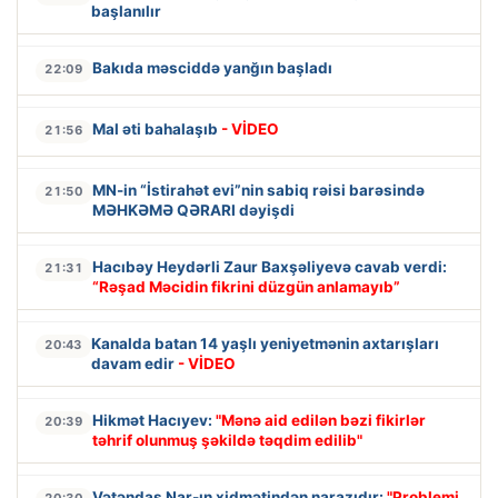
başlanılır
Bakıda məsciddə yanğın başladı
22:09
Mal əti bahalaşıb
- VİDEO
21:56
MN-in “İstirahət evi”nin sabiq rəisi barəsində
21:50
MƏHKƏMƏ QƏRARI dəyişdi
Hacıbəy Heydərli Zaur Baxşəliyevə cavab verdi:
21:31
“Rəşad Məcidin fikrini düzgün anlamayıb”
Kanalda batan 14 yaşlı yeniyetmənin axtarışları
20:43
davam edir
- VİDEO
Hikmət Hacıyev:
"Mənə aid edilən bəzi fikirlər
20:39
təhrif olunmuş şəkildə təqdim edilib"
Vətəndaş Nar-ın xidmətindən narazıdır:
"Problemi
20:30